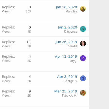
Replies
0
Jan 16, 2020
Views
803
Manolas
Replies
0
Jan 2, 2020
D
Views
1K
Diogenes
Replies
11
Jun 26, 2019
Views
3K
neoklis
Replies
4
Apr 13, 2019
D
Views
2K
Drygi
Replies
4
Apr 8, 2019
G
Views
2K
George09
Replies
9
Mar 25, 2019
Views
2K
Γιώργος Μ.