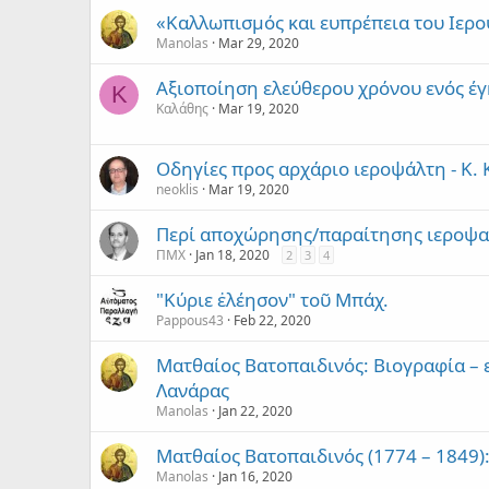
«Καλλωπισμός και ευπρέπεια του Ιερο
Manolas
Mar 29, 2020
Αξιοποίηση ελεύθερου χρόνου ενός έγ
Κ
Καλάθης
Mar 19, 2020
Οδηγίες προς αρχάριο ιεροψάλτη - Κ.
neoklis
Mar 19, 2020
Περί αποχώρησης/παραίτησης ιεροψ
ΠΜΧ
Jan 18, 2020
2
3
4
"Κύριε ἐλέησον" τοῦ Μπάχ.
Pappous43
Feb 22, 2020
Ματθαίος Βατοπαιδινός: Βιογραφία – 
Λανάρας
Manolas
Jan 22, 2020
Ματθαίος Βατοπαιδινός (1774 – 1849):
Manolas
Jan 16, 2020