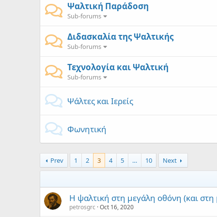
Ψαλτική Παράδοση
Sub-forums
Διδασκαλία της Ψαλτικής
Sub-forums
Τεχνολογία και Ψαλτική
Sub-forums
Ψάλτες και Ιερείς
Φωνητική
Prev
1
2
3
4
5
…
10
Next
Η ψαλτική στη μεγάλη οθόνη (και στη 
petrosgrc
Oct 16, 2020