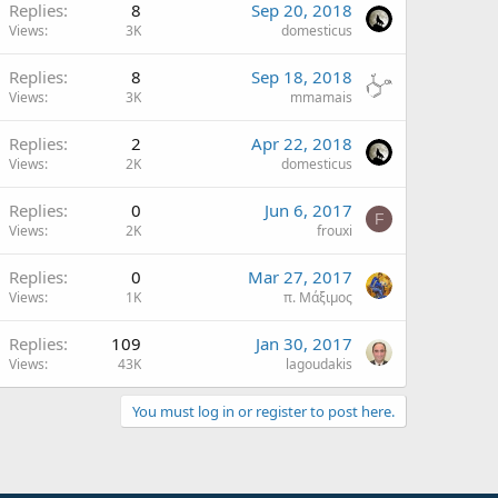
Replies
8
Sep 20, 2018
Views
3K
domesticus
Replies
8
Sep 18, 2018
Views
3K
mmamais
Replies
2
Apr 22, 2018
Views
2K
domesticus
Replies
0
Jun 6, 2017
F
Views
2K
frouxi
Replies
0
Mar 27, 2017
Views
1K
π. Μάξιμος
Replies
109
Jan 30, 2017
Views
43K
lagoudakis
You must log in or register to post here.