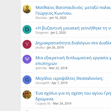
Ματθαίος Βατοπαιδινός: μεταξύ παλαι
Γεώργιος Κων/νου.
Manolas
Jan 16, 2020
«Η βυζαντινή μουσική γεννήθηκε τη 
D
Diogenes
Jan 2, 2020
Δημοκρατικότητα διαλόγων στο Διαδί
Y
ybulbu
Jan 26, 2019
Μια εξαιρετική διπλωματική εργασία 
Ψ
επιστημών
ψαλτάκι
Mar 22, 2018
Μεγάλοι ιεροψάλτες Θεσσαλονίκη;
G
George09
Apr 7, 2019
Ένα σχόλιο για τη σχέση του αγίου Γρ
δρώμενα.
Γιώργος Μ.
Mar 24, 2019