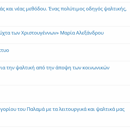
c
άς και νέας μεθόδου. Ένας πολύτιμος οδηγός ψαλτικής,
t
νύχτα των Χριστουγέννων» Μαρία Αλεξάνδρου
κτυο
για την ψαλτική από την άποψη των κοινωνικών
ηγορίου του Παλαμά με τα λειτουργικά και ψαλτικά μας