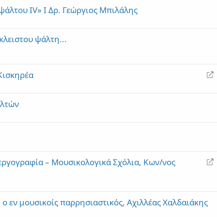
ψάλτου IV» Ι Δρ. Γεώργιος Μπιλάλης
κλειστου ψάλτη...
R
 Κισκηρέα
e
d
αλτών
i
r
e
c
t
R
εργογραφία – Μουσικολογικά Σχόλια, Κων/νος
e
d
i
 ο εν μουσικοίς παρρησιαστικός, Αχιλλέας Χαλδαιάκης
r
e