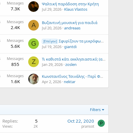
s
Messages
Ψαλτική παράδοση στην Κρήτη
7.3K
Jul 29, 2026
Klaus Vlastos
s
Messages
Βυζαντινή μουσική για παιδιά
A
2.4K
Jul 20, 2026
andreaas
s
Messages
Σφυρίζουν τα μικρόφωνα στήν εκκλησία, τι να κάνω;
[Επείγον]
G
5.6K
Jul 19, 2026
giantdi
s
Messages
Τι καθιστά κάτι εκκλησιαστικό; (απόσπασμα ομιλίας περί ψαλτικής), Αρχιμ. Νεκτάριος Θάνος
Z
855
Jan 29, 2026
zoslen
s
Messages
Κωνσταντῖνος Τσινάλης - Περὶ Φωνητικῆς καὶ Ὀρθοφωνίας (ὁμιλία)
1.6K
Apr 2, 2026
nektar
Filters
Replies
5
Oct 22, 2020
P
Views
2K
pransot