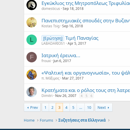
Eγκύκλιος της Μητροπόλεως Τριφυλία
domesticus
Sep 18, 2018
Πανεπιστημιακές σπουδές στην Βυζαν
Kostas Tsig
Sep 16, 2018
Τιμή Παναγίας
[Ερώτηση]
L
LABADARIOS1
Apr 5, 2017
Ιατρική έρευνα...
F
frouxi
Jun 6, 2017
«Ψαλτική και οργανογνωσία», του ψά
π. Μάξιμος
Mar 27, 2017
Κρατήματα και ο ρόλος τους στη λατρε
Dimitri
Nov 26, 2007
4
5
6
Prev
1
2
3
4
5
…
10
Next
Home
Forums
Συζητήσεις στα Ελληνικά