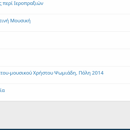
ς περί Ιεροπραξιών
τινή Μουσική
λτου-μουσικού Χρήστου Ψωμιάδη, Πόλη 2014
ία