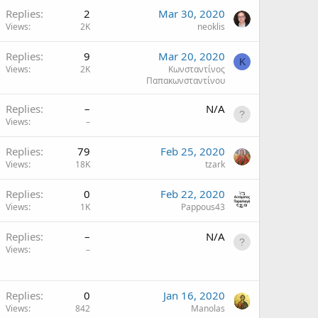
Replies
2
Mar 30, 2020
Views
2K
neoklis
Replies
9
Mar 20, 2020
Κ
Views
2K
Κωνσταντίνος
Παπακωνσταντίνου
Replies
–
N/A
Views
–
Replies
79
Feb 25, 2020
Views
18K
tzark
Replies
0
Feb 22, 2020
Views
1K
Pappous43
Replies
–
N/A
Views
–
Replies
0
Jan 16, 2020
Views
842
Manolas