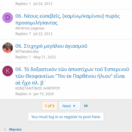
Replies
1
Jul 24, 2012
06. Νέους εὐσεβεῖς, [καμίνῳ/καμίνου] πυρὸς
D
προσομιλήσαντας
dimitrios.zaganas
Replies
7
Jul 23, 2012
06. Στιχηρὸ μεγάλου ἁγιασμοῦ
MTheodorakis
Replies
1
May 21, 2023
06. Τὸ δοξαστικὸν τῶν ἀποστίχων τοῦ Ἑσπερινοῦ
Κ
τῶν Θεοφανείων "Τὸν ἐκ Παρθένου ἥλιον" εἶναι
σὲ ἦχο πλ. β´
ΚΩΝΣΤΑΝΤΙΝΟΣ ΛΑΜΠΡΟΥ
Replies
4
Jan 19, 2024
Last
1 of 3
Next
You must log in or register to post here.
Μηναίο