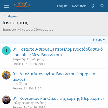
Log in
Register
Μηναίο
Ιανουάριος
Ερμηνευτικά-ιστορικά Ιανουαρίου
Filters
01. [σεαυτοῦ/σεαυτῷ] περιελόμενος (δοξαστικό
Τ
εσπερίων Μεγ. Βασιλείου)
Τσερκέζης Χαράλαμπος
Replies
2
Dec 26, 2011
01. Απολυτίκιον αγίου Βασιλείου (ερμηνεία -
μέλος)
π. Μάξιμος
Replies
31
Feb 1, 2014
01. Κοντάκιον και Οίκος της εορτής (Περιτομής)
Γεώργιος Καραγιαννάκης
Replies
1
Dec 30, 2015