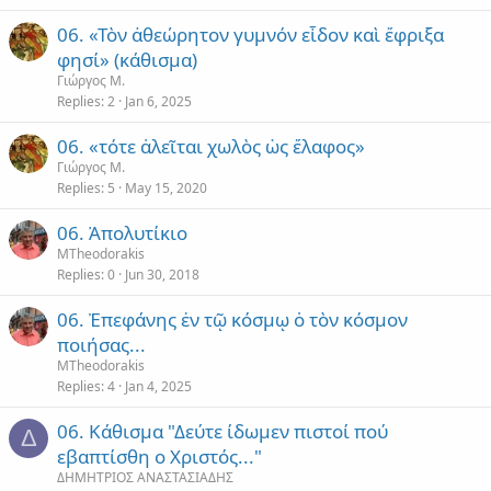
06. «Τὸν ἀθεώρητον γυμνόν εἶδον καὶ ἔφριξα
φησί» (κάθισμα)
Γιώργος Μ.
Replies
2
Jan 6, 2025
06. «τότε ἁλεῖται χωλὸς ὡς ἔλαφος»
Γιώργος Μ.
Replies
5
May 15, 2020
06. Ἀπολυτίκιο
MTheodorakis
Replies
0
Jun 30, 2018
06. Ἐπεφάνης ἐν τῷ κόσμῳ ὁ τὸν κόσμον
ποιήσας...
MTheodorakis
Replies
4
Jan 4, 2025
06. Κάθισμα "Δεύτε ίδωμεν πιστοί πού
Δ
εβαπτίσθη ο Χριστός..."
ΔΗΜΗΤΡΙΟΣ ΑΝΑΣΤΑΣΙΑΔΗΣ