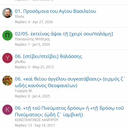
01. Προσόμοια του Αγίου Βασιλείου
Shota
Replies
4
Apr 27, 2026
02/05. ἐκτείνας ἅψαι τῇ [χειρί σου/παλάμῃ]
Π
Παναγιώτης Μπάτρης
Replies
1
Jan 5, 2020
06. [στίβει/στείβει] θαλάσσης
Y
ybulbu
Replies
3
May 25, 2012
06. «καὶ θείου ἀγγέλου συγκατάβασις» (ειρμός ζ΄
ωδής κανόνος Θεοφανείων)
Γιώργος Μ.
Replies
0
Jan 4, 2025
06. «τῇ τοῦ Πνεύματος δρόσῳ» ἢ «τῇ δρόσῳ τοῦ
Κ
Πνεύματος»; (ᾠδὴ ζ΄ ἰαμβική)
ΚΩΝΣΤΑΝΤΙΝΟΣ ΛΑΜΠΡΟΥ
Replies
13
Sep 18, 2011