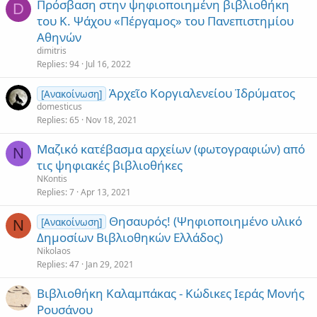
Πρόσβαση στην ψηφιοποιημένη βιβλιοθήκη
D
του Κ. Ψάχου «Πέργαμος» του Πανεπιστημίου
Αθηνών
dimitris
Replies
94
Jul 16, 2022
Ἀρχεῖο Κοργιαλενείου Ἰδρύματος
[Ανακοίνωση]
domesticus
Replies
65
Nov 18, 2021
Μαζικό κατέβασμα αρχείων (φωτογραφιών) από
N
τις ψηφιακές βιβλιοθήκες
NKontis
Replies
7
Apr 13, 2021
Θησαυρός! (Ψηφιοποιημένο υλικό
[Ανακοίνωση]
N
Δημοσίων Βιβλιοθηκών Ελλάδος)
Nikolaos
Replies
47
Jan 29, 2021
Βιβλιοθήκη Καλαμπάκας - Κώδικες Ιεράς Μονής
Ρουσάνου