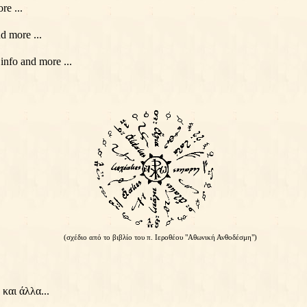
e ...
d more ...
info and more ...
(σχέδιο από το βιβλίο του π. Ιεροθέου "Αθωνική Ανθοδέσμη")
και άλλα...