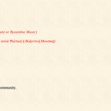
Chant or Byzantine Music)
(ή απλά Ψαλτική ή Βυζαντινή Μουσική)
community.