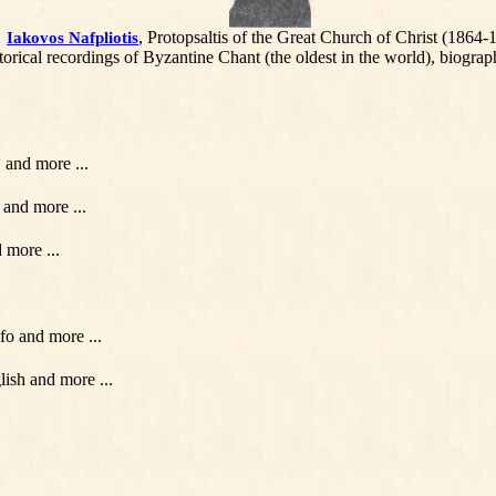
, Protopsaltis of the Great Church of Christ (1864-
Iakovos Nafpliotis
orical recordings of Byzantine Chant (the oldest in the world), biogra
, and more ...
 and more ...
 more ...
nfo and more ...
ish and more ...