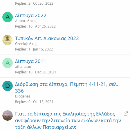
Replies
2
Oct 20, 2022
Δίπτυχα 2022
Α
Αποστολακος
Replies
16
Apr 26, 2022
Τυπικόν Απ. Διακονίας 2022
Greekψαλτης
Replies
1
Jan 15, 2022
Δίπτυχα 2011
A
athanasio
Replies
10
Dec 30, 2021
Διόρθωση στα Δίπτυχα, Πέμπτη 4-11-21, σελ.
D
336
Diogenes
Replies
0
Oct 13, 2021
R
Γιατί τα δίπτυχα της Εκκλησίας της Ελλάδος
e
αναφέρουν την λιτανεία των εικόνων κατά την
d
τάξη άλλων Πατριαρχείων;