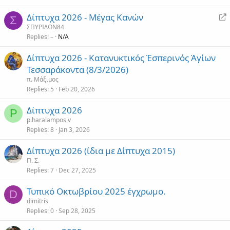
R
Δίπτυχα 2026 - Μέγας Κανών
Σ
e
ΣΠΥΡΙΔΩΝ84
Replies
–
N/A
d
i
Δίπτυχα 2026 - Κατανυκτικός Ἑσπερινός Ἁγίων
r
Τεσσαράκοντα (8/3/2026)
e
π. Μάξιμος
c
Replies
5
Feb 20, 2026
t
Δίπτυχα 2026
P
p.haralampos v
Replies
8
Jan 3, 2026
Δίπτυχα 2026 (ίδια με Δίπτυχα 2015)
Π. Σ.
Replies
7
Dec 27, 2025
Τυπικό Οκτωβρίου 2025 έγχρωμο.
D
dimitris
Replies
0
Sep 28, 2025