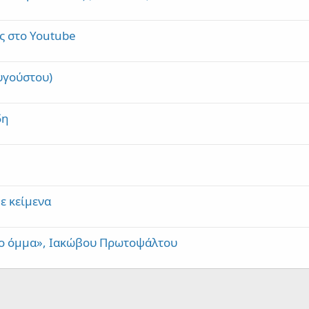
ς στο Youtube
υγούστου)
δη
ε κείμενα
 το όμμα», Ιακώβου Πρωτοψάλτου