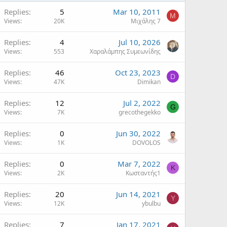
Replies
5
Mar 10, 2011
Μ
Views
20K
Μιχάλης 7
Replies
4
Jul 10, 2026
Views
553
Χαραλάμπης Συμεωνίδης
Replies
46
Oct 23, 2023
D
Views
47K
Dimikan
Replies
12
Jul 2, 2022
G
Views
7K
grecothegekko
Replies
0
Jun 30, 2022
Views
1K
DOVOLOS
Replies
0
Mar 7, 2022
Κ
Views
2K
Κωσταντής1
Replies
20
Jun 14, 2021
Y
Views
12K
ybulbu
Replies
7
Jan 17, 2021