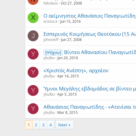
Nikolaos
Oct 27, 2008
Ο αείμνηστος Αθανάσιος Παναγιωτίδη
X
xristos.k
Jun 15, 2016
Εσπερινός Κοιμήσεως Θεοτόκου (15 Α
J
Johnsteff
Jun 27, 2008
Βίντεο Αθανασίου Παναγιωτί
[Ψάχνω]
Y
ybulbu
Jan 20, 2016
«Χριστός Ανέστη», αρχαίον
Y
ybulbu
Apr 14, 2015
Ύμνοι Μεγάλης εβδομάδος σε βίντεο μ
Y
ybulbu
Apr 5, 2015
Αθανάσιος Παναγιωτίδης - «Ατενίσαι
Y
ybulbu
Mar 8, 2015
1
2
3
4
Next