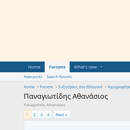
Home
Forums
What's new
New posts
Search forums
Home
Forums
Συζητήσεις στα Ελληνικά
Ηχογραφήσε
Παναγιωτίδης Αθανάσιος
Panagiotidis Athanasios
1
2
3
4
Next