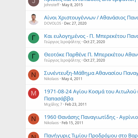
J
Johnsteff
May 8, 2015
Αίνοι Χριστουγέννων / Αθανάσιος Παν
DOVOLOS
Dec 27, 2020
Και ευλογημένος - Π. Μπερεκέτου Παν
Γ
Γεώργιος Ιεροψάλτης
Oct 27, 2020
Θεοτόκε Παρθένε Π. Μπερεκέτου Αθαν
Γ
Γεώργιος Ιεροψάλτης
Oct 27, 2020
Συνέντευξη-Μάθημα Αθανασίου Παναγ
N
Nikolaos
May 4, 2011
1971-08-24 Αγίου Κοσμά του Αιτωλού 
Μ
Παπασάββα
Μιχάλης 7
Feb 23, 2011
1960 Θανάσης Παναγιωτίδης - Αγρίνιο
N
Nikolaos
Feb 15, 2011
Πανήγυρις Τιμίου Προδρόμου στο Βαρθ
N