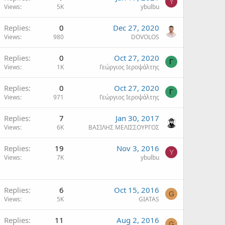
Y
Views
5K
ybulbu
Replies
0
Dec 27, 2020
Views
980
DOVOLOS
Replies
0
Oct 27, 2020
Γ
Views
1K
Γεώργιος Ιεροψάλτης
Replies
0
Oct 27, 2020
Γ
Views
971
Γεώργιος Ιεροψάλτης
Replies
7
Jan 30, 2017
Views
6K
ΒΑΣΙΛΗΣ ΜΕΛΙΣΣΟΥΡΓΟΣ
Replies
19
Nov 3, 2016
Y
Views
7K
ybulbu
Replies
6
Oct 15, 2016
G
Views
5K
GIATAS
Replies
11
Aug 2, 2016
G