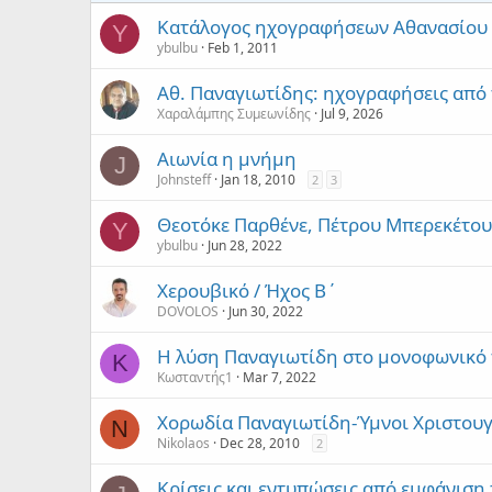
Κατάλογος ηχογραφήσεων Αθανασίου
Y
ybulbu
Feb 1, 2011
Αθ. Παναγιωτίδης: ηχογραφήσεις από 
Χαραλάμπης Συμεωνίδης
Jul 9, 2026
Αιωνία η μνήμη
J
Johnsteff
Jan 18, 2010
2
3
Θεοτόκε Παρθένε, Πέτρου Μπερεκέτου
Y
ybulbu
Jun 28, 2022
Χερουβικό / Ήχος Β΄
DOVOLOS
Jun 30, 2022
Η λύση Παναγιωτίδη στο μονοφωνικό
Κ
Κωσταντής1
Mar 7, 2022
Χορωδία Παναγιωτίδη-Ύμνοι Χριστουγ
N
Nikolaos
Dec 28, 2010
2
Κρίσεις και εντυπώσεις από εμφάνιση