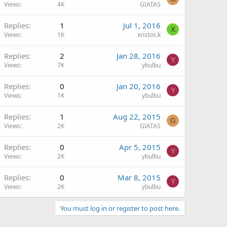
Views
4K
GIATAS
Replies
1
Jul 1, 2016
X
Views
1K
xristos.k
Replies
2
Jan 28, 2016
Y
Views
7K
ybulbu
Replies
0
Jan 20, 2016
Y
Views
1K
ybulbu
Replies
1
Aug 22, 2015
G
Views
2K
GIATAS
Replies
0
Apr 5, 2015
Y
Views
2K
ybulbu
Replies
0
Mar 8, 2015
Y
Views
2K
ybulbu
You must log in or register to post here.