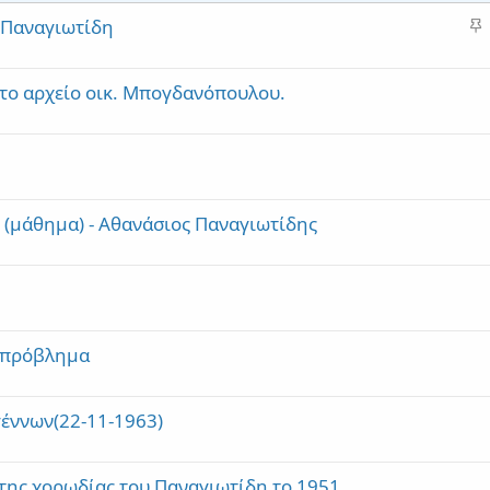
S
 Παναγιωτίδη
t
i
το αρχείο οικ. Μπογδανόπουλου.
c
k
y
 (μάθημα) - Αθανάσιος Παναγιωτίδης
 πρόβλημα
έννων(22-11-1963)
 της χορωδίας του Παναγιωτίδη το 1951