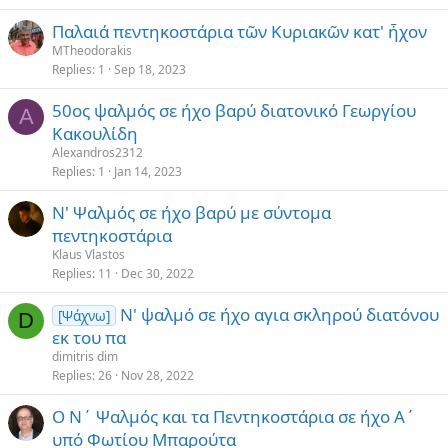
Παλαιά πεντηκοστάρια τῶν Κυριακῶν κατ' ἦχον
MTheodorakis
Replies
1
Sep 18, 2023
50ος ψαλμός σε ήχο βαρύ διατονικό Γεωργίου
A
Κακουλίδη
Alexandros2312
Replies
1
Jan 14, 2023
Ν' Ψαλμός σε ήχο βαρύ με σύντομα
πεντηκοστάρια
Klaus Vlastos
Replies
11
Dec 30, 2022
Ν' ψαλμό σε ήχο αγια σκληρού διατόνου
[Ψάχνω]
D
εκ του πα
dimitris dim
Replies
26
Nov 28, 2022
Ο Ν΄ Ψαλμός και τα Πεντηκοστάρια σε ήχο Α΄
υπό Φωτίου Μπαρούτα