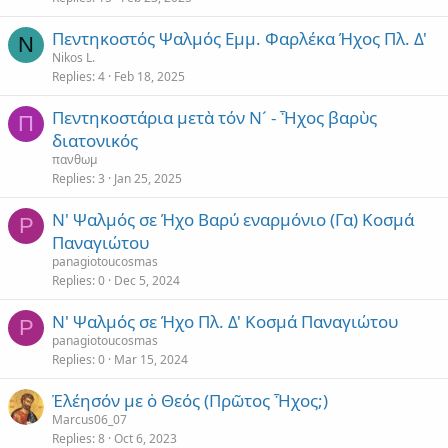
Πεντηκοστός Ψαλμός Εμμ. Φαρλέκα Ήχος Πλ. Δ'
N
Nikos L.
Replies
4
Feb 18, 2025
Πεντηκοστάρια μετὰ τόν Ν´ - Ἦχος βαρὺς
Π
διατονικός
πανθωμ
Replies
3
Jan 25, 2025
Ν' Ψαλμός σε Ήχο Βαρύ εναρμόνιο (Γα) Κοσμά
P
Παναγιώτου
panagiotoucosmas
Replies
0
Dec 5, 2024
Ν' Ψαλμός σε Ήχο Πλ. Δ' Κοσμά Παναγιώτου
P
panagiotoucosmas
Replies
0
Mar 15, 2024
Ἐλέησόν με ὁ Θεός (Πρῶτος Ἦχος;)
Marcus06_07
Replies
8
Oct 6, 2023