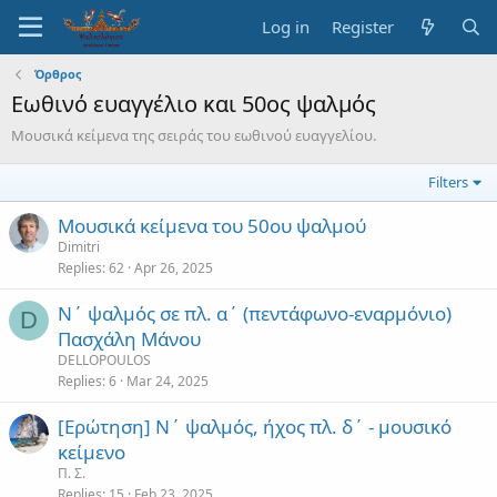
Log in
Register
Όρθρος
Εωθινό ευαγγέλιο και 50ος ψαλμός
Μουσικά κείμενα της σειράς του εωθινού ευαγγελίου.
Filters
Μουσικά κείμενα του 50ου ψαλμού
Dimitri
Replies
62
Apr 26, 2025
Ν΄ ψαλμός σε πλ. α΄ (πεντάφωνο-εναρμόνιο)
D
Πασχάλη Μάνου
DELLOPOULOS
Replies
6
Mar 24, 2025
[Ερώτηση] Ν΄ ψαλμός, ήχος πλ. δ΄ - μουσικό
κείμενο
Π. Σ.
Replies
15
Feb 23, 2025