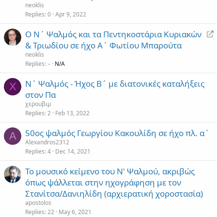
neoklis
Replies
0
Apr 9, 2022
R
Ο Ν΄ Ψαλμός και τα Πεντηκοστάρια Κυριακών
e
& Τριωδίου σε ήχο Α΄ Φωτίου Μπαρούτα
d
neoklis
i
Replies
–
N/A
r
Ν΄ Ψαλμός - Ήχος Β΄ με διατονικές καταλήξεις
e
Χ
στον Πα
c
t
χερουβιμ
Replies
2
Feb 13, 2022
50ος ψαλμός Γεωργίου Κακουλίδη σε ήχο πλ. α΄
A
Alexandros2312
Replies
4
Dec 14, 2021
Το μουσικό κείμενο του Ν' Ψαλμού, ακριβώς
όπως ψάλλεται στην ηχογράφηση με τον
Στανίτσα/Δανιηλίδη (αρχιερατική χοροστασία)
apostolos
Replies
22
May 6, 2021