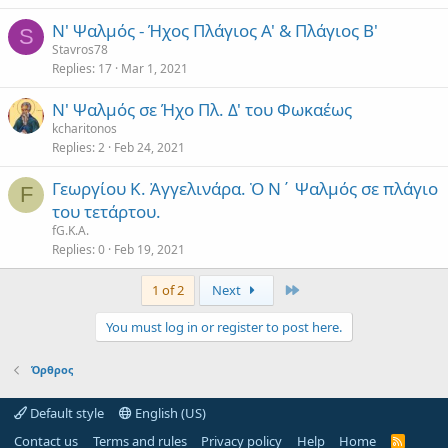
Ν' Ψαλμός - Ήχος Πλάγιος Α' & Πλάγιος Β'
S
Stavros78
Replies
17
Mar 1, 2021
Ν' Ψαλμός σε Ήχο Πλ. Δ' του Φωκαέως
kcharitonos
Replies
2
Feb 24, 2021
Γεωργίου Κ. Ἀγγελινάρα. Ὁ Ν΄ Ψαλμός σε πλάγιο
F
του τετάρτου.
fG.K.A.
Replies
0
Feb 19, 2021
Last
1 of 2
Next
You must log in or register to post here.
Όρθρος
Default style
English (US)
Contact us
Terms and rules
Privacy policy
Help
Home
R