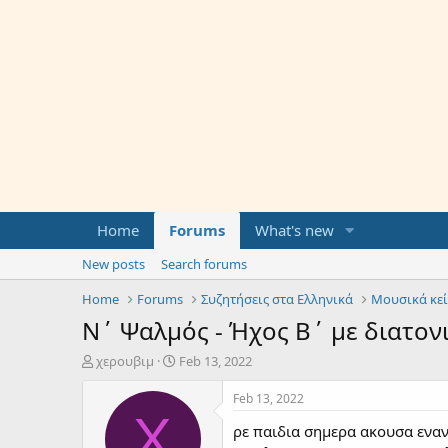
Home
Forums
What's new
New posts
Search forums
Home
Forums
Συζητήσεις στα Ελληνικά
Μουσικά κε
Ν΄ Ψαλμός - Ήχος Β΄ με διατον
T
S
χερουβιμ
Feb 13, 2022
h
t
r
a
Feb 13, 2022
e
r
Χ
ρε παιδια σημερα ακουσα εναν
a
t