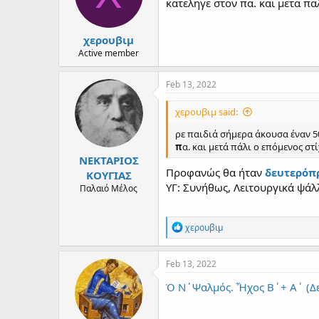
d
d
κατεληγε στον πα. και μετα παλ
s
a
t
t
χερουβιμ
a
e
r
Active member
t
e
Feb 13, 2022
r
χερουβιμ said:
ρε παιδιά σήμερα άκουσα έναν 50
π
α. και μετά πάλι ο επόμενος στί
ΝΕΚΤΑΡΙΟΣ
Προφανώς θα ήταν
δευτερόπ
ΚΟΥΓΙΑΣ
ΥΓ: Συνήθως, Λειτουργικά ψάλ
Παλαιό Μέλος
R
χερουβιμ
e
a
c
Feb 13, 2022
t
i
Ὁ Ν΄Ψαλμός. Ἦχος Β΄+ Α΄ (Δ
o
n
s