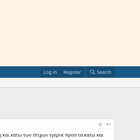
Log in
Register
Search
#1
η και κατω των στιχων εγερνε προσ τα κατω και