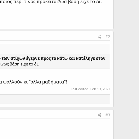
αποιος περι τινος προκειται?ωσ βαση ειχε το δι.
#2
ω των στίχων έγερνε προς τα κάτω και κατέληγε στον
ι?ως βάση είχε το δι.
να ψαλλούν κι "άλλα μαθήματα"!
Last edited:
Feb 13, 2022
#3