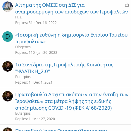
L
Αίτημα της ΟΜΣΙΕ στη ΔΙΣ για
o
αναπροσαρμογή των αποδοχών των Ιεροψαλτών
c
Π. Σ.
k
Replies
31
Dec 16, 2022
e
«Iστορική ευθύνη η δημιουργία Ενιαίου Ταμείου
d
D
Ιεροψαλτών»
Diogenes
Replies
110
Jan 26, 2022
1ο Συνέδριο της Ιεροψαλτικής Κοινότητας
"ΨΑΛΤΙΚΗ_2.0"
Euterpios
Replies
1
Dec 1, 2021
Πρωτοβουλία Αρχιεπισκόπου για την ένταξη των
Ιεροψαλτών στα μέτρα λήψης της ειδικής
αποζημίωσης COVID -19 (ΦΕΚ Α' 68/2020)
Euterpios
Replies
1
Mar 27, 2020
Πρωτοβουλία της Ομοσπονδίας για την