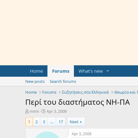
Home
Forums
What's new
New posts
Search forums
Home
Forums
Συζητήσεις στα Ελληνικά
Θεωρία και 
Περί του διαστήματος ΝΗ-ΠΑ
T
S
mimi
Apr 3, 2008
h
t
1
2
3
…
17
Next
r
a
e
r
a
t
Apr 3, 2008