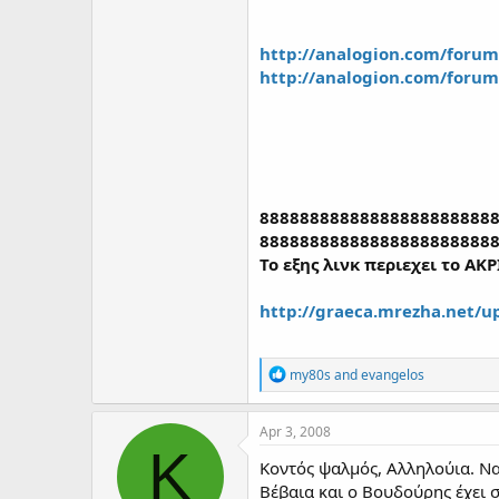
http://analogion.com/foru
http://analogion.com/foru
88888888888888888888888
88888888888888888888888
Το εξης λινκ περιεχει το ΑΚ
http://graeca.mrezha.net/up
R
my80s
and
evangelos
e
a
c
Apr 3, 2008
t
K
i
Κοντός ψαλμός, Αλληλούια. Να
o
Βέβαια και ο Βουδούρης έχει σ
n