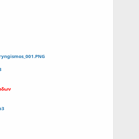
aryngismos_001.PNG
3
ορδων
p3