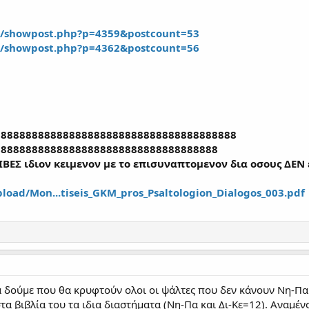
m/showpost.php?p=4359&postcount=53
m/showpost.php?p=4362&postcount=56
888888888888888888888888888888888888888
888888888888888888888888888888888888
ΡΙΒΕΣ ιδιον κειμενον με το επισυναπτομενον δια οσους ΔΕΝ
load/Mon...tiseis_GKM_pros_Psaltologion_Dialogos_003.pdf
 δούμε που θα κρυφτούν ολοι οι ψάλτες που δεν κάνουν Νη-Πα κ
τα βιβλία του τα ιδια διαστήματα (Νη-Πα και Δι-Κε=12). Αναμέν