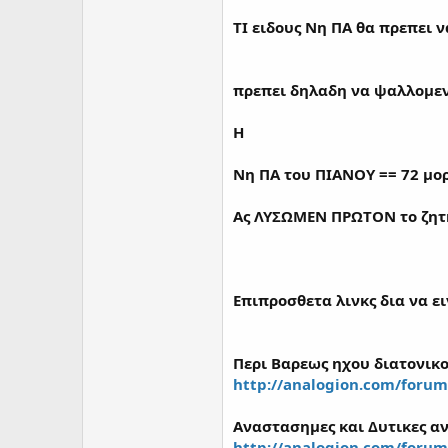
ΤΙ ειδους Νη ΠΑ θα πρεπει 
πρεπει δηλαδη να ψαλλομε
Η
Νη ΠΑ του ΠΙΑΝΟΥ
== 72 μο
Ας ΛΥΣΩΜΕΝ ΠΡΩΤΟΝ το ζητημ
Επιπροσθετα λινκς δια να ε
Περι Βαρεως ηχου διατονικ
http://analogion.com/foru
Αναστασημες και Δυτικες αν
http://analogion.com/foru