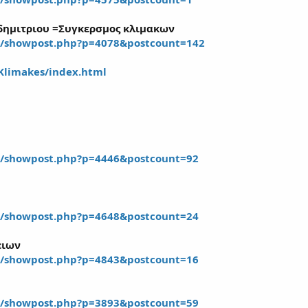
δημιτριου =Συγκερσμος κλιμακων
m/showpost.php?p=4078&postcount=142
/Klimakes/index.html
m/showpost.php?p=4446&postcount=92
m/showpost.php?p=4648&postcount=24
ειων
m/showpost.php?p=4843&postcount=16
m/showpost.php?p=3893&postcount=59