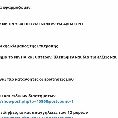
να εφαρμοζωμεν;
ν
Νη Πα των ΗΓΟΥΜΕΝΩΝ
εν τω Αγιω ΟΡΕΙ
ρικης κλιμακος της Επιτροπης
α το Νη ΠΑ και υστερον, βλεπωμεν και δια τιε ελξεις και 
ιναι πιο κατανοητες οι ερωτησεις μου
ου και ειδικων διαστηματων
m/showpost.php?p=4586&postcount=1
τιληψεις τε και απαγγηλειες των 12 μορίων
m/showpost.php?p=4575&postcount=1