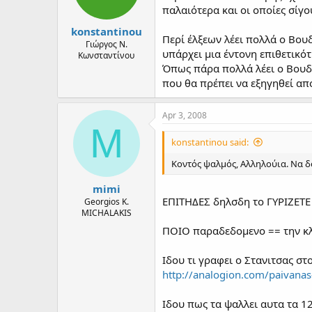
παλαιότερα και οι οποίες σίγο
s
:
konstantinou
Περί έλξεων λέει πολλά ο Βου
Γιώργος Ν.
υπάρχει μια έντονη επιθετικότ
Κωνσταντίνου
Όπως πάρα πολλά λέει ο Βουδο
που θα πρέπει να εξηγηθεί από
Apr 3, 2008
M
konstantinou said:
Κοντός ψαλμός, Αλληλούια. Να δο
mimi
ΕΠΙΤΗΔΕΣ δηλσδη το ΓΥΡIZETE
Georgios K.
MICHALAKIS
ΠΟΙΟ παραδεδομενο == την κ
Ιδου τι γραφει ο Στανιτσας στ
http://analogion.com/paivanas
Ιδου πως τα ψαλλει αυτα τα 1