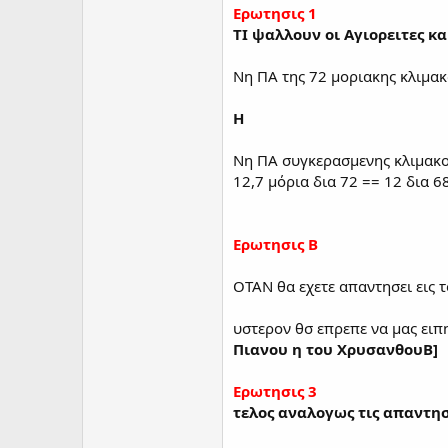
Ερωτησις 1
ΤΙ ψαλλουν οι Αγιορειτες κ
Νη ΠΑ της 72 μοριακης κλιμακ
Η
Νη ΠΑ συγκερασμενης κλιμακ
12,7 μόρια δια 72 == 12 δια 68
Ερωτησις Β
ΟΤΑΝ θα εχετε απαντησει εις
υστερον θσ επρεπε να μας ειπ
Πιανου η του ΧρυσανθουB]
Ερωτησις 3
τελος αναλογως τις απαντησ