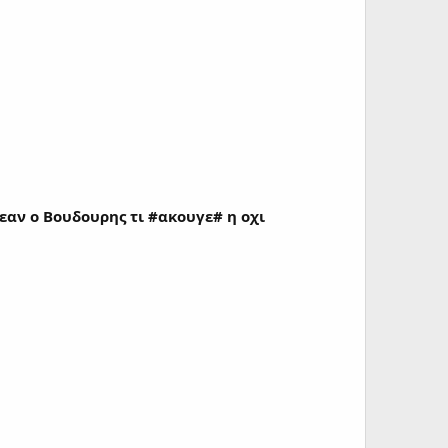
εαν ο Βουδουρης τι #ακουγε# η οχι