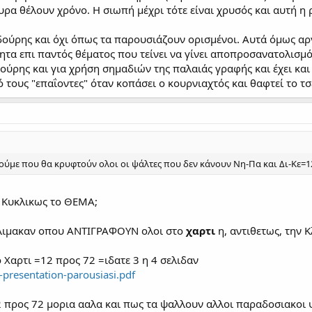
υρα θέλουν χρόνο. Η σιωπή μέχρι τότε είναι χρυσός και αυτή η 
δούρης και όχι όπως τα παρουσιάζουν ορισμένοι. Αυτά όμως α
ητα επι παντός θέματος που τείνει να γίνει αποπροσανατολισμό
ύρης και για χρήση σημαδιών της παλαιάς γραφής και έχει και 
 τους "επαΐοντες" όταν κοπάσει ο κουρνιαχτός και θαφτεί το τ
ύμε που θα κρυφτούν ολοι οι ψάλτες που δεν κάνουν Νη-Πα και Δι-Κε=12 
 Κυκλικως το ΘΕΜΑ;
λιμακαν οπου ΑΝΤΙΓΡΑΦΟΥΝ ολοι στο
χαρτι
η, αντιθετως, την 
ο Χαρτι =12 προς 72 =ιδατε 3 η 4 σελιδαν
-presentation-parousiasi.pdf
2 προς 72 μορια ααλα και πως τα ψαλλουν αλλοι παραδοσιακοι 