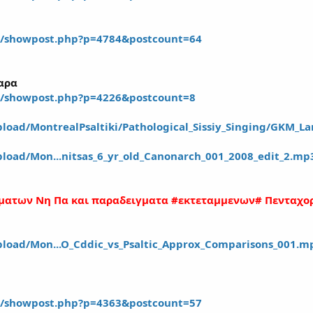
m/showpost.php?p=4784&postcount=64
αρα
m/showpost.php?p=4226&postcount=8
pload/MontrealPsaltiki/Pathological_Sissiy_Singing/GKM_L
pload/Mon...nitsas_6_yr_old_Canonarch_001_2008_edit_2.mp
τηματων Νη Πα και παραδειγματα #εκτεταμμενων# Πενταχ
pload/Mon...O_Cddic_vs_Psaltic_Approx_Comparisons_001.m
m/showpost.php?p=4363&postcount=57