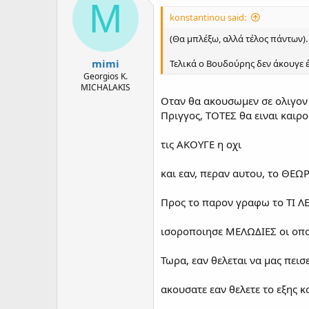
d
d
M
s
a
konstantinou said:
t
t
a
e
(Θα μπλέξω, αλλά τέλος πάντων).
r
mimi
t
Τελικά ο Βουδούρης δεν άκουγε έλ
e
Georgios K.
MICHALAKIS
r
Οταν θα ακουσωμεν σε ολιγον κ
Πριγγος, ΤΟΤΕΣ θα ειναι καιρ
τις ΑΚΟΥΓΕ η οχι
και εαν, περαν αυτου, το ΘΕΩ
Προς το παρον γραφω το ΤΙ Λ
ισοροποιησε ΜΕΛΩΔΙΕΣ οι οπο
Τωρα, εαν θελεται να μας πεισ
ακουσατε εαν θελετε το εξης κα