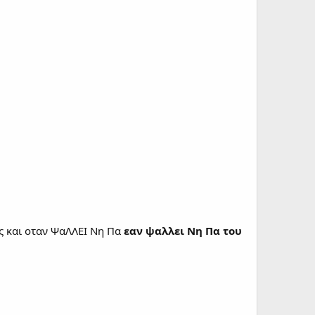
ος και οταν ΨαΛΛΕΙ Νη Πα
εαν ψαλλει Νη Πα του