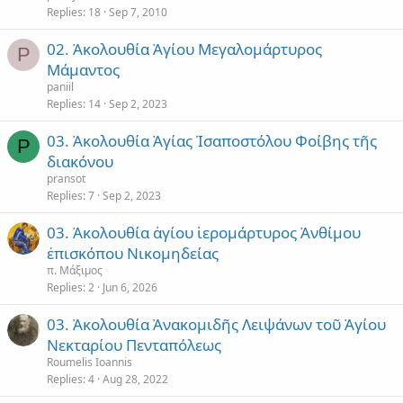
Replies
18
Sep 7, 2010
02. Ἀκολουθία Ἁγίου Μεγαλομάρτυρος
P
Μάμαντος
paniil
Replies
14
Sep 2, 2023
03. Ἀκολουθία Ἁγίας Ἰσαποστόλου Φοίβης τῆς
P
διακόνου
pransot
Replies
7
Sep 2, 2023
03. Ἀκολουθία ἁγίου ἱερομάρτυρος Ἀνθίμου
ἐπισκόπου Νικομηδείας
π. Μάξιμος
Replies
2
Jun 6, 2026
03. Ἀκολουθία Ἀνακομιδῆς Λειψάνων τοῦ Ἁγίου
Νεκταρίου Πενταπόλεως
Roumelis Ioannis
Replies
4
Aug 28, 2022