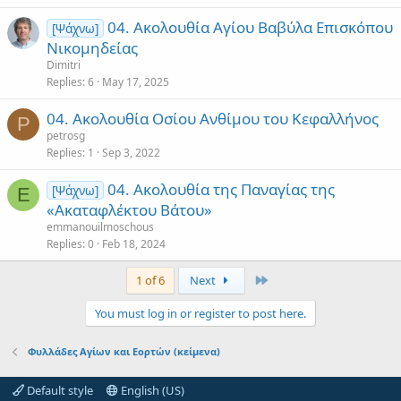
04. Ακολουθία Αγίου Βαβύλα Επισκόπου
[Ψάχνω]
Νικομηδείας
Dimitri
Replies
6
May 17, 2025
04. Ακολουθία Οσίου Ανθίμου του Κεφαλλήνος
P
petrosg
Replies
1
Sep 3, 2022
04. Ακολουθία της Παναγίας της
[Ψάχνω]
E
«Ακαταφλέκτου Βάτου»
emmanouilmoschous
Replies
0
Feb 18, 2024
Last
1 of 6
Next
You must log in or register to post here.
Φυλλάδες Αγίων και Εορτών (κείμενα)
Default style
English (US)