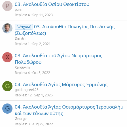
03. Ακολουθία Οσίου Θεοκτίστου
P
paniil
Replies
4
Sep 11, 2023
03. Ακολουθία Παναγίας Πισιδιανής
[Ψάχνω]
(Σωζοπόλεως)
Dimitri
Replies
1
Sep 2, 2021
03. Ἀκολουθία τοῦ Ἁγίου Νεομάρτυρος
X
Πολυδώρου
Xerouvim
Replies
4
Oct 5, 2022
04. Ἀκολουθία Ἁγίας Μάρτυρος Ἑρμιόνης
G
goldengreek25
Replies
12
Sep 1, 2025
04. Ἀκολουθία Ἁγίας Ὁσιομάρτυρος Ἱερουσαλὴμ
G
καὶ τῶν τέκνων αὐτῆς
George
Replies
3
Aug 29, 2022