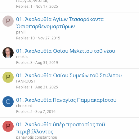
Γεώργιος Αντύπας
Replies
1
Nov 17, 2025
01. Ἀκολουθία Ἁγίων Τεσσαράκοντα
P
Ὁσιοπαρθενομαρτύρων
paniil
Replies
10
Nov 27, 2015
01. Ἀκολουθία Ὁσίου Μελετίου τοῦ νέου
neoklis
Replies
3
Aug 31, 2019
01. Ἀκολουθία Ὁσίου Συμεὼν τοῦ Στυλίτου
P
PANROUST
Replies
1
Aug 31, 2025
01. Ἀκολουθία Παναγίας Παμμακαρίστου
C
chriskont
Replies
5
Sep 7, 2016
01. Ἀκολουθία ὑπὲρ προστασίας τοῦ
P
περιβάλλοντος
panayiotis constantinou