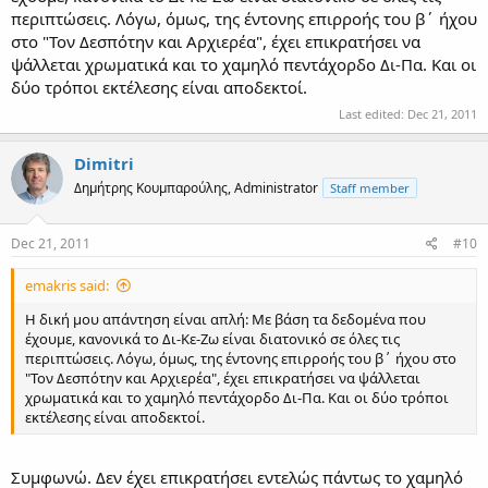
περιπτώσεις. Λόγω, όμως, της έντονης επιρροής του β΄ ήχου
στο "Τον Δεσπότην και Αρχιερέα", έχει επικρατήσει να
ψάλλεται χρωματικά και το χαμηλό πεντάχορδο Δι-Πα. Και οι
δύο τρόποι εκτέλεσης είναι αποδεκτοί.
Last edited:
Dec 21, 2011
Dimitri
Δημήτρης Κουμπαρούλης, Administrator
Staff member
Dec 21, 2011
#10
emakris said:
Η δική μου απάντηση είναι απλή: Με βάση τα δεδομένα που
έχουμε, κανονικά το Δι-Κε-Ζω είναι διατονικό σε όλες τις
περιπτώσεις. Λόγω, όμως, της έντονης επιρροής του β΄ ήχου στο
"Τον Δεσπότην και Αρχιερέα", έχει επικρατήσει να ψάλλεται
χρωματικά και το χαμηλό πεντάχορδο Δι-Πα. Και οι δύο τρόποι
εκτέλεσης είναι αποδεκτοί.
Συμφωνώ. Δεν έχει επικρατήσει εντελώς πάντως το χαμηλό