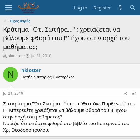
Log in
Register
Ήχος Βαρύς
Κράτημα "Ότι Σωτήρα..." : χρειάζεται να
βάλουμε φθορά του Β' ήχου στην αρχή του
μαθήματος;
T
S
nkioster
Jul 21, 2010
h
t
r
a
nkioster
N
e
r
Πατήρ Νεκτάριος Κιοστεράκης
a
t
d
d
s
a
Jul 21, 2010
#1
t
t
a
e
Στο κράτημα "Ότι Σωτήρα..." απ το "Θεοτόκε Παρθένε..." του
r
Π. Μπερεκέτη χρειάζεται να βάλουμε φθορά του Β' ήχου
t
στην αρχή του μαθήματος?
e
Νομίζω ότι υπάρχει φθορά στο βιβλίο του Εσπερινού του
r
Χρ. Θεοδοσόπουλου.