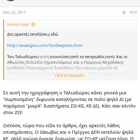
o
n
s
Dec 22, 2011
#14
:
Dimitri said:
Δες αρκετές εκτελέσεις εδώ
http://analogion.com/TonDespotin.html
Του Ταλιαδώρου
αυτή
εννοούσα (από το ieropsaltis.com). Και οι
Αθωνίτες (Χιλιετία Ξηροποτάμου), και ο Γεώργιος Μιχαλάκης
(μαθητής Πατριαρχικού δασκάλου) δεν κάνουν χαμηλό ΚΕ
τουλάχιστον σε εκείνες τις ηχογραφήσεις. Τα έχω αναφέρει αυτά
Click to expand...
στο οικείο θέμα ήδη από παλιά εάν θυμάμαι καλά.
Σε αυτή την ηχογράφηση ο Ταλιαδώρος κάνει γενικά μια
"συμπιεσμένη" διφωνία καταλήγοντας σε πολύ ψηλό ΔΙ (με
παρόμοια "μικρά" διαστήματα ΖΩ-ΚΕ, ΚΕ-ΔΙ). Κάτι σαν κλιτόν
στον ΖΩ!
Ωστόσο, τώρα που είδα το άρθρο, έχει αρκετές λάθος
επισημάνσεις. Ο Ιάκωβος και ο Πρίγγος ΔΕΝ εκτελούν ψηλό
ΚΕ, αλλά χρώμα όμοιας διφωνίας, με
ΖΩ-ΚΕ μείζονα τόνο
. Ο