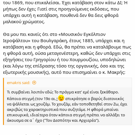
του 1869, που επικαλείσαι. Ἐχει κατάβαση στον κάτω ΔΙ; Ἠ
μήπως δεν έχει; Γιατί στις προηγούμενες εκδόσεις, που
υπάρχει αυτή η κατάβαση, πουθενά δεν θα δεις φθορά
μαλακού χρώματος.
Θα μου πει κανείς ότι στο «Μουσικόν Εγκόλπιον
Ιεροψάλτου» του Βουλγαράκη, έτους 1885, υπάρχει και η
κατάβαση και η φθορά. Εδώ, θα πρέπει να καταλάβουμε πως
η φθορά αυτή, ούσα μεταγενέστερη, καθώς δεν υπάρχει στις
εξηγήσεις του Γρηγορίου ή του Χουρμουζίου, υποδηλώνει
(και λόγω της επίδρασης τόσο της οργανικής, όσο και της
εξωτερικής μουσικής), αυτό που επισημαίνει ο κ. Μακρής:
emakris said:
Τι συμβαίνει λοιπόν εδώ; Το πράγμα κατ' εμέ είναι ξεκάθαρο.
Κάποια στιγμή (τον 19ο αι.;;
επικράτησε ο βαρύς διατονικός
να ψάλλεται ως χουζάμ. Το χουζάμ, εάν τοποθετηθεί στον Ζω, έχει
ακριβώς τα χαρακτηριστικά που συζητάμε. Η φθορά μπαίνει
επικουρικά, ιδιαίτερα όταν κάποια στιγμή πρέπει να αλλάξει το
άκουσμα σε α΄ ήχο ("Τον Δεσπότην και Αρχιερέα").