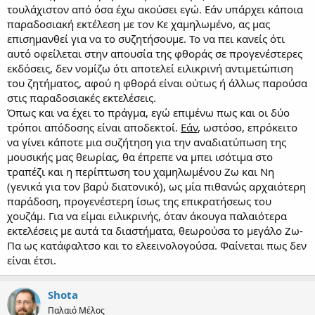
τουλάχιστον από όσα έχω ακούσει εγώ. Εάν υπάρχει κάποια
παραδοσιακή εκτέλεση με τον Κε χαμηλωμένο, ας μας
επισημανθεί για να το συζητήσουμε. Το να πει κανείς ότι
αυτό οφείλεται στην απουσία της φθοράς σε προγενέστερες
εκδόσεις, δεν νομίζω ότι αποτελεί ειλικρινή αντιμετώπιση
του ζητήματος, αφού η φθορά είναι ούτως ή άλλως παρούσα
στις παραδοσιακές εκτελέσεις.
Όπως και να έχει το πράγμα, εγώ επιμένω πως και οι δύο
τρόποι απόδοσης είναι αποδεκτοί.
Εάν
, ωστόσο, επρόκειτο
να γίνει κάποτε μια συζήτηση για την αναδιατύπωση της
μουσικής μας θεωρίας, θα έπρεπε να μπει ισότιμα στο
τραπέζι και η περίπτωση του χαμηλωμένου Ζω και Νη
(γενικά για τον βαρύ διατονικό), ως μία πιθανώς αρχαιότερη
παράδοση, προγενέστερη ίσως της επικρατήσεως του
χουζάμ. Για να είμαι ειλικρινής, όταν άκουγα παλαιότερα
εκτελέσεις με αυτά τα διαστήματα, θεωρούσα το μεγάλο Ζω-
Πα ως κατάφαλτσο και το ελεεινολογούσα. Φαίνεται πως δεν
είναι έτσι.
Shota
Παλαιό Μέλος