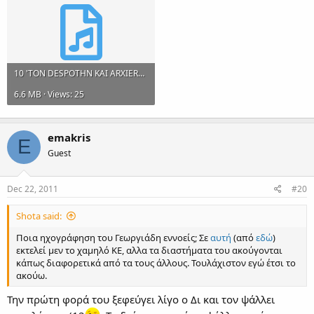
10 'TON DESPOTHN KAI ARXIEREA', HX. BARYS.mp3
6.6 MB · Views: 25
emakris
E
Guest
Dec 22, 2011
#20
Shota said:
Ποια ηχογράφηση του Γεωργιάδη εννοείς; Σε
αυτή
(από
εδώ
)
εκτελεί μεν το χαμηλό ΚE, αλλα τα διαστήματα του ακούγονται
κάπως διαφορετικά από τα τους άλλους. Τουλάχιστον εγώ έτσι το
ακούω.
Την πρώτη φορά του ξεφεύγει λίγο ο Δι και τον ψάλλει