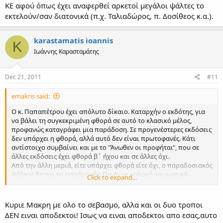
ΚΕ αφού όπως έχει αναφερθεί αρκετοί μεγάλοι ψάλτες το
εκτελούν/σαν διατονικά (π.χ. Ταλιαδώρος, π. Δοσίθεος κ.α.).
karastamatis ioannis
K
Ιωάννης Καρασταμάτης
Dec 21, 2011
#11
emakris said:
Ο κ. Παπαπέτρου έχει απόλυτο δίκαιο. Καταρχήν ο εκδότης, για
να βάλει τη συγκεκριμένη φθορά σε αυτό το κλασικό μέλος,
προφανώς καταγράφει μια παράδοση. Σε προγενέστερες εκδόσεις
δεν υπάρχει η φθορά, αλλά αυτό δεν είναι πρωτοφανές. Κάτι
αντίστοιχο συμβαίνει και με το "Άνωθεν οι προφήται", που σε
άλλες εκδόσεις έχει φθορά β΄ ήχου και σε άλλες όχι.
Από την άλλη μεριά, είτε υπάρχει φθορά είτε όχι, ο παραδοσιακός
ψάλτης θα πει το τετράχορδο Πα-Δι με μαλακά χρωματικά
Click to expand...
διαστήματα, ενώ κάτω από τον Πα θα το πει διατονικά, συνήθως
μάλιστα με έλξη του Κε προς τον Ζω. (Εντάξει, κ. Συμεωνίδη,
υπάρχει και η περίπτωση του χαμηλωμένου Ζω και Νη, αλλά αυτό
Κυριε Μακρη με ολο το σεβασμο, αλλα και οι δυο τροποι
είναι άλλη συζήτηση).
ΔΕΝ ειναι αποδεκτοι! Ισως να ειναι αποδεκτοι απο εσας,αυτο
Τι συμβαίνει λοιπόν εδώ; Το πράγμα κατ' εμέ είναι ξεκάθαρο.