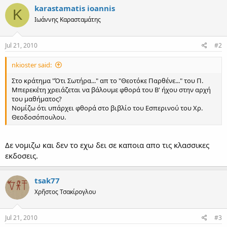
karastamatis ioannis
K
Ιωάννης Καρασταμάτης
Jul 21, 2010
#2
nkioster said:
Στο κράτημα "Ότι Σωτήρα..." απ το "Θεοτόκε Παρθένε..." του Π.
Μπερεκέτη χρειάζεται να βάλουμε φθορά του Β' ήχου στην αρχή
του μαθήματος?
Νομίζω ότι υπάρχει φθορά στο βιβλίο του Εσπερινού του Χρ.
Θεοδοσόπουλου.
Δε νομιζω και δεν το εχω δει σε καποια απο τις κλασσικες
εκδοσεις.
tsak77
Χρῆστος Τσακίρογλου
Jul 21, 2010
#3