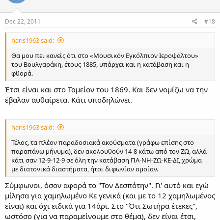
Dec 22, 2011
#18
haris1963 said:
Θα μου πει κανείς ότι στο «Μουσικόν Εγκόλπιον Ιεροψάλτου»
του Βουλγαράκη, έτους 1885, υπάρχει και η κατάβαση και η
φθορά.
Έτσι είναι και στο Ταμείον του 1869. Και δεν νομίζω να την
έβαλαν αυθαίρετα. Κάτι υποδηλώνει.
haris1963 said:
Τέλος, τα πλέον παραδοσιακά ακούσματα (γράφω επίσης στο
παραπάνω μήνυμα), δεν ακολουθούν 14-8 κάτω από τον ΖΩ, αλλά
κάτι σαν 12-9-12-9 σε όλη την κατάβαση ΠΑ-ΝΗ-ΖΩ-ΚΕ-ΔΙ, χρώμα
με διατονικά διαστήματα, ήτοι διφωνίαν ομοίαν.
Σύμφωνοι, όσον αφορά το "Τον Δεσπότην". Γι' αυτό και εγώ
μίλησα για χαμηλωμένο Κε γενικά (και με το 12 χαμηλωμένος
είναι) και όχι ειδικά για 14άρι. Στο "Ότι Σωτήρα έτεκες",
ωστόσο (για να παραμείνουμε στο θέμα), δεν είναι έτσι,