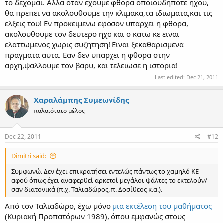
το δεχομαι. Αλλα οταν εχουμε φθορα οποιουδηποτε ηχου,
Κάποια στιγμή (τον 19ο αι.;;
επικράτησε ο βαρύς διατονικός
θα πρεπει να ακολουθουμε την κλιμακα,τα ιδιωματα,και τις
να ψάλλεται ως χουζάμ. Το χουζάμ, εάν τοποθετηθεί στον Ζω, έχει
ελξεις του! Εν προκειμενω εφοσον υπαρχει η φθορα,
ακριβώς τα χαρακτηριστικά που συζητάμε. Η φθορά μπαίνει
ακολουθουμε τον δευτερο ηχο και ο κατω κε ειναι
επικουρικά, ιδιαίτερα όταν κάποια στιγμή πρέπει να αλλάξει το
άκουσμα σε α΄ ήχο ("Τον Δεσπότην και Αρχιερέα").
ελαττωμενος χωρις συζητηση! Ειναι ξεκαθαρισμενα
Και έρχομαι στην αρχική ερώτηση του κ. Παπαπέτρου: Γιατί
πραγματα αυτα. Εαν δεν υπαρχει η φθορα στην
άραγε στο "Ότι Σωτήρα έτεκες" το Δι-Κε-Ζω ψάλλεται διατονικά,
αρχη,ψαλλουμε τον βαρυ, και τελειωσε η ιστορια!
ισχυούσης ακόμη της φθοράς, ενώ στην ακριβώς ανάλογη
Last edited:
Dec 21, 2011
περίπτωση του "Τον Δεσπότην και Αρχιερέα" συνηθίζεται ο
χαμηλωμένος Κε; Πώς πρέπει να το διδάξει κανείς τελικά;
Η δική μου απάντηση είναι απλή: Με βάση τα δεδομένα που
Χαραλάμπης Συμεωνίδης
έχουμε, κανονικά το Δι-Κε-Ζω είναι διατονικό σε όλες τις
παλαιότατο μέλος
περιπτώσεις. Λόγω, όμως, της έντονης επιρροής του β΄ ήχου στο
"Τον Δεσπότην και Αρχιερέα", έχει επικρατήσει να ψάλλεται
χρωματικά και το χαμηλό πεντάχορδο Δι-Πα. Και οι δύο τρόποι
Dec 22, 2011
#12
εκτέλεσης είναι αποδεκτοί.
Dimitri said:
Συμφωνώ. Δεν έχει επικρατήσει εντελώς πάντως το χαμηλό ΚΕ
αφού όπως έχει αναφερθεί αρκετοί μεγάλοι ψάλτες το εκτελούν/
σαν διατονικά (π.χ. Ταλιαδώρος, π. Δοσίθεος κ.α.).
Από τον Ταλιαδώρο, έχω μόνο
μια εκτέλεση του μαθήματος
(Κυριακή Προπατόρων 1989), όπου εμφανώς στους