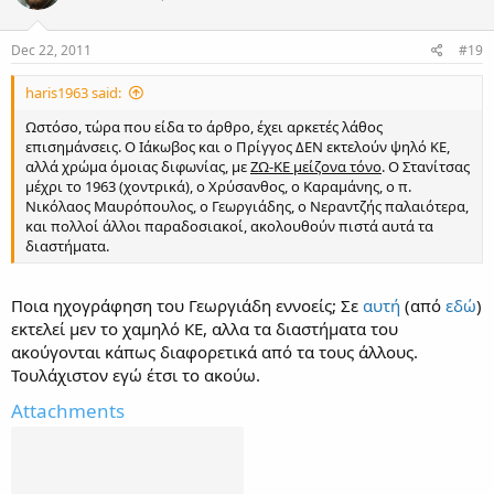
Dec 22, 2011
#19
haris1963 said:
Ωστόσο, τώρα που είδα το άρθρο, έχει αρκετές λάθος
επισημάνσεις. Ο Ιάκωβος και ο Πρίγγος ΔΕΝ εκτελούν ψηλό ΚΕ,
αλλά χρώμα όμοιας διφωνίας, με
ΖΩ-ΚΕ μείζονα τόνο
. Ο Στανίτσας
μέχρι το 1963 (χοντρικά), ο Χρύσανθος, ο Καραμάνης, ο π.
Νικόλαος Μαυρόπουλος, ο Γεωργιάδης, ο Νεραντζής παλαιότερα,
και πολλοί άλλοι παραδοσιακοί, ακολουθούν πιστά αυτά τα
διαστήματα.
Ποια ηχογράφηση του Γεωργιάδη εννοείς; Σε
αυτή
(από
εδώ
)
εκτελεί μεν το χαμηλό ΚE, αλλα τα διαστήματα του
ακούγονται κάπως διαφορετικά από τα τους άλλους.
Τουλάχιστον εγώ έτσι το ακούω.
Attachments