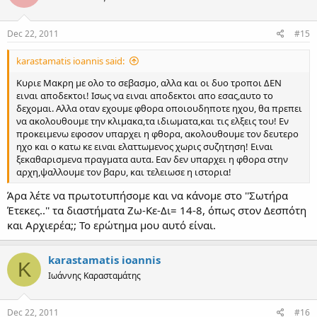
Dec 22, 2011
#15
karastamatis ioannis said:
Κυριε Μακρη με ολο το σεβασμο, αλλα και οι δυο τροποι ΔΕΝ
ειναι αποδεκτοι! Ισως να ειναι αποδεκτοι απο εσας,αυτο το
δεχομαι. Αλλα οταν εχουμε φθορα οποιουδηποτε ηχου, θα πρεπει
να ακολουθουμε την κλιμακα,τα ιδιωματα,και τις ελξεις του! Εν
προκειμενω εφοσον υπαρχει η φθορα, ακολουθουμε τον δευτερο
ηχο και ο κατω κε ειναι ελαττωμενος χωρις συζητηση! Ειναι
ξεκαθαρισμενα πραγματα αυτα. Εαν δεν υπαρχει η φθορα στην
αρχη,ψαλλουμε τον βαρυ, και τελειωσε η ιστορια!
Άρα λέτε να πρωτοτυπήσομε και να κάνομε στο ''Σωτήρα
Έτεκες..'' τα διαστήματα Ζω-Κε-Δι= 14-8, όπως στον Δεσπότη
και Αρχιερέα;; Το ερώτημα μου αυτό είναι.
karastamatis ioannis
K
Ιωάννης Καρασταμάτης
Dec 22, 2011
#16