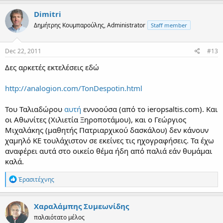
Dimitri
Δημήτρης Κουμπαρούλης, Administrator
Staff member
Dec 22, 2011
#13
Δες αρκετές εκτελέσεις εδώ
http://analogion.com/TonDespotin.html
Του Ταλιαδώρου
αυτή
εννοούσα (από το ieropsaltis.com). Και
οι Αθωνίτες (Χιλιετία Ξηροποτάμου), και ο Γεώργιος
Μιχαλάκης (μαθητής Πατριαρχικού δασκάλου) δεν κάνουν
χαμηλό ΚΕ τουλάχιστον σε εκείνες τις ηχογραφήσεις. Τα έχω
αναφέρει αυτά στο οικείο θέμα ήδη από παλιά εάν θυμάμαι
καλά.
R
Ἐρασιτέχνης
e
a
c
Χαραλάμπης Συμεωνίδης
t
παλαιότατο μέλος
i