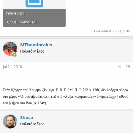
image1.jpg
3.7 MB · Views: 140
Last edited:
Jul 21, 2010
MTheodorakis
Παλαιό Μέλος
Jul 21, 2010
#5
Στὴν ἐξήγηση τοῦ Χουρμουζίου (χφ. Ε. Β. Ε. / Μ. Π. Τ. 712 φ. 136r) δὲν ὑπάρχει φθορὰ
στὸ μέρος «Ὅτι σωτῆρα ἔτεκες», ἐνῶ στό «Χαῖρε κεχαριτωμένη» ὑπάρχει ἀρχικὴ φθορὰ
τοῦ β' ἤχου στὸ Βου (φ. 134v).
Shota
Παλαιό Μέλος