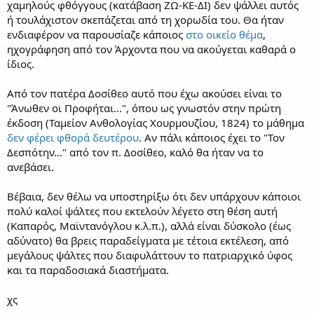
χαμηλούς φθόγγους (κατάβαση ΖΩ-ΚΕ-ΔΙ) δεν ψάλλει αυτός
ή τουλάχιστον σκεπάζεται από τη χορωδία του. Θα ήταν
ενδιαφέρον να παρουσίαζε κάποιος
στο οικείο θέμα
,
ηχογράφηση από τον Άρχοντα που να ακούγεται καθαρά ο
ίδιος.
Από τον πατέρα Δοσίθεο αυτό που έχω ακούσει είναι το
"Άνωθεν οι Προφήται...", όπου ως γνωστόν στην πρώτη
έκδοση (Ταμείον Ανθολογίας Χουρμουζίου, 1824) το μάθημα
δεν φέρει φθορά δευτέρου
. Αν πάλι κάποιος έχει το "Τον
Δεσπότην..." από τον π. Δοσίθεο, καλό θα ήταν να το
ανεβάσει.
Βέβαια, δεν θέλω να υποστηρίξω ότι δεν υπάρχουν κάποιοι
πολύ καλοί ψάλτες που εκτελούν λέγετο στη θέση αυτή
(Καπαρός, Μαϊντανόγλου κ.λ.π.), αλλά είναι δύσκολο (έως
αδύνατο) θα βρεις παραδείγματα με τέτοια εκτέλεση, από
μεγάλους ψάλτες που διαφυλάττουν το πατριαρχικό ύφος
και τα παραδοσιακά διαστήματα.
χς