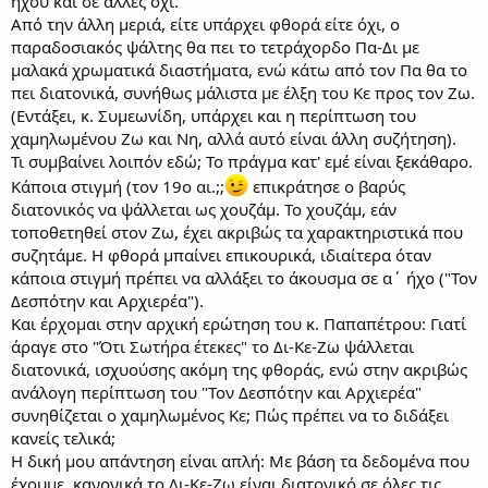
ήχου και σε άλλες όχι.
Από την άλλη μεριά, είτε υπάρχει φθορά είτε όχι, ο
παραδοσιακός ψάλτης θα πει το τετράχορδο Πα-Δι με
μαλακά χρωματικά διαστήματα, ενώ κάτω από τον Πα θα το
πει διατονικά, συνήθως μάλιστα με έλξη του Κε προς τον Ζω.
(Εντάξει, κ. Συμεωνίδη, υπάρχει και η περίπτωση του
χαμηλωμένου Ζω και Νη, αλλά αυτό είναι άλλη συζήτηση).
Τι συμβαίνει λοιπόν εδώ; Το πράγμα κατ' εμέ είναι ξεκάθαρο.
Κάποια στιγμή (τον 19ο αι.;;
επικράτησε ο βαρύς
διατονικός να ψάλλεται ως χουζάμ. Το χουζάμ, εάν
τοποθετηθεί στον Ζω, έχει ακριβώς τα χαρακτηριστικά που
συζητάμε. Η φθορά μπαίνει επικουρικά, ιδιαίτερα όταν
κάποια στιγμή πρέπει να αλλάξει το άκουσμα σε α΄ ήχο ("Τον
Δεσπότην και Αρχιερέα").
Και έρχομαι στην αρχική ερώτηση του κ. Παπαπέτρου: Γιατί
άραγε στο "Ότι Σωτήρα έτεκες" το Δι-Κε-Ζω ψάλλεται
διατονικά, ισχυούσης ακόμη της φθοράς, ενώ στην ακριβώς
ανάλογη περίπτωση του "Τον Δεσπότην και Αρχιερέα"
συνηθίζεται ο χαμηλωμένος Κε; Πώς πρέπει να το διδάξει
κανείς τελικά;
Η δική μου απάντηση είναι απλή: Με βάση τα δεδομένα που
έχουμε, κανονικά το Δι-Κε-Ζω είναι διατονικό σε όλες τις