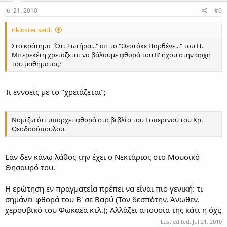
Jul 21, 2010
#6
nkioster said:
Στο κράτημα "Ότι Σωτήρα..." απ το "Θεοτόκε Παρθένε..." του Π.
Μπερεκέτη χρειάζεται να βάλουμε φθορά του Β' ήχου στην αρχή
του μαθήματος?
Τι εννοείς με το "χρειάζεται";
Νομίζω ότι υπάρχει φθορά στο βιβλίο του Εσπερινού του Χρ.
Θεοδοσόπουλου.
Εάν δεν κάνω λάθος την έχει ο Νεκτάριος στο Μουσικό
Θησαυρό του.
Η ερώτηση εν πραγματεία πρέπει να είναι πιο γενική: τι
σημάνει φθορά του B' σε Βαρύ (Τον δεσπότην, Άνωθεν,
χερουβικό του Φωκαέα κτλ.); Αλλάζει απουσία της κάτι η όχι;
Last edited:
Jul 21, 2010