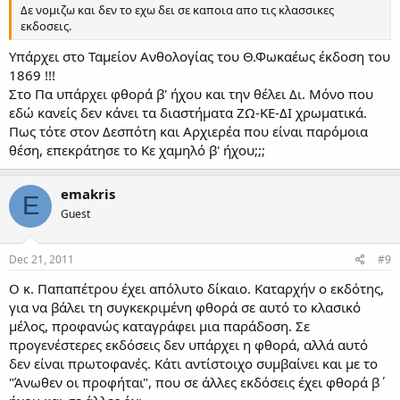
Δε νομιζω και δεν το εχω δει σε καποια απο τις κλασσικες
εκδοσεις.
Υπάρχει στο Ταμείον Ανθολογίας του Θ.Φωκαέως έκδοση του
1869 !!!
Στο Πα υπάρχει φθορά β' ήχου και την θέλει Δι. Μόνο που
εδώ κανείς δεν κάνει τα διαστήματα ΖΩ-ΚΕ-ΔΙ χρωματικά.
Πως τότε στον Δεσπότη και Αρχιερέα που είναι παρόμοια
θέση, επεκράτησε το Κε χαμηλό β' ήχου;;;
emakris
E
Guest
Dec 21, 2011
#9
Ο κ. Παπαπέτρου έχει απόλυτο δίκαιο. Καταρχήν ο εκδότης,
για να βάλει τη συγκεκριμένη φθορά σε αυτό το κλασικό
μέλος, προφανώς καταγράφει μια παράδοση. Σε
προγενέστερες εκδόσεις δεν υπάρχει η φθορά, αλλά αυτό
δεν είναι πρωτοφανές. Κάτι αντίστοιχο συμβαίνει και με το
"Άνωθεν οι προφήται", που σε άλλες εκδόσεις έχει φθορά β΄