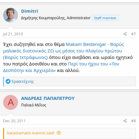
Dimitri
Δημήτρης Κουμπαρούλης, Administrator
Staff member
Jul 21, 2010
#7
Έχει συζητηθεί και στο θέμα
Makam Bestenigar - Βαρύς
μαλακός διατονικός ΖΩ ως μέσος του πλαγίου πρώτου
(Βαρύς τετράφωνος)
όπου είχα ανεβάσει και ωραίο ηχητικό
του πατρός Δοσιθέου και στο
Περί του ήχου του «Τον
Δεσπότην και Αρχιερέα»
και αλλού.
R
Ἐρασιτέχνης
e
a
c
ΑΝΔΡΕΑΣ ΠΑΠΑΠΕΤΡΟΥ
Α
t
Παλαιό Μέλος
i
o
n
s
Dec 20, 2011
#8
:
karastamatis ioannis said: