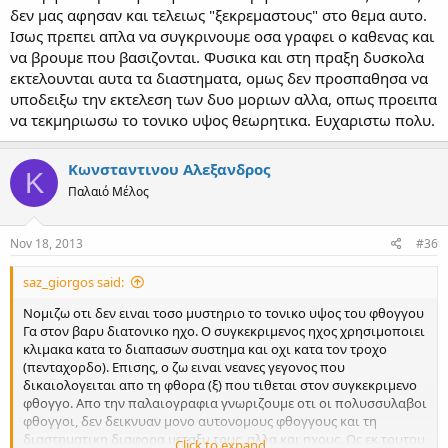
δεν μας αφησαν και τελειως "ξεκρεμαστους" στο θεμα αυτο.
Ισως πρεπει απλα να συγκρινουμε οσα γραφει ο καθενας και
να βρουμε που βασιζονται. Φυσικα και στη πραξη δυσκολα
εκτελουνται αυτα τα διαστηματα, ομως δεν προσπαθησα να
υποδειξω την εκτελεση των δυο μοριων αλλα, οπως προειπα
να τεκμηριωσω το τονικο υψος θεωρητικα. Ευχαριστω πολυ.
Κωνσταντινου Αλεξανδρος
Κ
Παλαιό Μέλος
Nov 18, 2013
#36
saz_giorgos said:
Νομιζω οτι δεν ειναι τοσο μυστηριο το τονικο υψος του φθογγου
Γα στον βαρυ διατονικο ηχο. Ο συγκεκριμενος ηχος χρησιμοποιει
κλιμακα κατα το διαπασων συστημα και οχι κατα τον τροχο
(πενταχορδο). Επισης, ο ζω ειναι νεανες γεγονος που
δικαιολογειται απο τη φθορα (ξ) που τιθεται στον συγκεκριμενο
φθογγο. Απο την παλαιογραφια γνωριζουμε οτι οι πολυσσυλαβοι
φθογγοι, δεν δεικνυαν μονο αυτονομους φθογγους και τη
διαστηματικη διαφορα μεταξυ τους, αλλα και ηχους. Ως εκ τουτου
Click to expand...