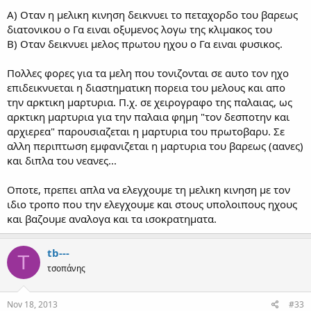
Α) Οταν η μελικη κινηση δεικνυει το πεταχορδο του βαρεως
διατονικου ο Γα ειναι οξυμενος λογω της κλιμακος του
Β) Οταν δεικνυει μελος πρωτου ηχου ο Γα ειναι φυσικος.
Πολλες φορες για τα μελη που τονιζονται σε αυτο τον ηχο
επιδεικνυεται η διαστηματικη πορεια του μελους και απο
την αρκτικη μαρτυρια. Π.χ. σε χειρογραφο της παλαιας, ως
αρκτικη μαρτυρια για την παλαια φημη "τον δεσποτην και
αρχιερεα" παρουσιαζεται η μαρτυρια του πρωτοβαρυ. Σε
αλλη περιπτωση εμφανιζεται η μαρτυρια του βαρεως (αανες)
και διπλα του νεανες...
Οποτε, πρεπει απλα να ελεγχουμε τη μελικη κινηση με τον
ιδιο τροπο που την ελεγχουμε και στους υπολοιπους ηχους
και βαζουμε αναλογα και τα ισοκρατηματα.
tb---
T
τσοπάνης
Nov 18, 2013
#33