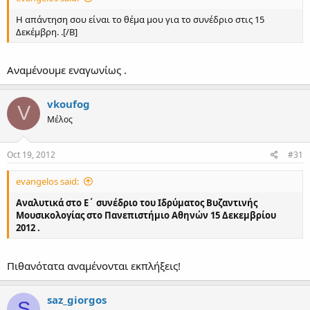
Η απάντηση σου είναι το θέμα μου για το συνέδριο στις 15
Δεκέμβρη. .[/B]
Αναμένουμε εναγωνίως .
vkoufog
V
Μέλος
Oct 19, 2012
#31
evangelos said:
Αναλυτικά στο Ε΄ συνέδριο του Ιδρύματος Βυζαντινής
Μουσικολογίας στο Πανεπιστήμιο Αθηνών 15 Δεκεμβρίου
2012 .
Πιθανότατα αναμένονται εκπλήξεις!
saz_giorgos
S