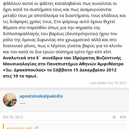
ψάλλουν αυτοί οι ψάλτες καταλαβαίνει πως κινούνται οι
ήχοι κατά τα συστήματα τους και πως αναμειγνύονται
μεταξύ τους με αποτέλεσμα τα διαστήματα, τους κλάδους και
τις διάφορες χρόες τους. Στο φόρουμ αυτό έχουν θιχτεί
θέματα στο παρελθόν όπως για την σημασία της
διπλοπαραλλαγής του βαρέως (δευτερότριτου) ήχου τον
ρόλο της όμοιας διφωνίας στο χρωμματικό αλλά και στο
διατονικό γένος, πως ο λέγετος γίνεται βαρύς για το κλιτόν
και τον κατά το δια τριών σύστημα τρίτο ήχο κλπ κλπ.
Αναλυτικά στο Ε΄ συνέδριο του Ιδρύματος Βυζαντινής
Μουσικολογίας στο Πανεπιστήμιο Αθηνών Ἀμφιθέατρο
«Ἰω. Δρακόπουλος» το Σάββατο 15 Δεκεμβρίου 2012
στις 10 το πρωί.
Last edited:
Oct 19, 2012
apostoloskalpakidis
.......
Oct 19, 2012
#30
evangelos said: