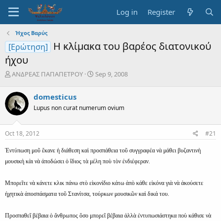
Log in
Register
Ήχος Βαρύς
Η κλίμακα του βαρέος διατονικού
[Ερώτηση]
ήχου
T
S
ΑΝΔΡΕΑΣ ΠΑΠΑΠΕΤΡΟΥ
Sep 9, 2008
h
t
r
a
domesticus
e
r
Lupus non curat numerum ovium
a
t
d
d
s
a
Oct 18, 2012
#21
t
t
a
e
Ἐντύπωση μοῦ ἔκανε ἡ διάθεση καὶ προσπάθεια τοῦ συγγραφέα νὰ μάθει βυζαντινὴ
r
μουσικὴ κὰι νὰ ἀποδώσει ὁ ἴδιος τὰ μέλη ποὺ τὸν ἐνδιέφεραν.
t
e
r
Μπορεῖτε νὰ κάνετε κλικ πάνω στὸ εἰκονίδιο κάτω ἀπὸ κάθε εἰκόνα γιὰ νὰ ἀκούσετε
ἠχητικὰ ἀποσπάσματα τοῦ Στανίτσα, τούρκων μουσικῶν καὶ δικά του.
Προσπαθεῖ βέβαια ὁ ἄνθρωπος ὅσο μπορεῖ βέβαια ἀλλὰ ἐντυπωσιάστηκα ποὺ κάθισε νὰ