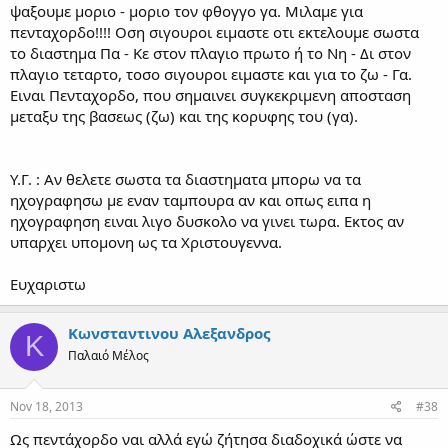
ψαξουμε μοριο - μοριο τον φθογγο γα. Μιλαμε για
28+40=68. Εδω το πενταχορδο ζω - Γα εχει 7+12+9+9=37 γραμματα.
Επειδη δεν μπορουμε να "πειραξουμε" τη βαση του πενταχορδου
πενταχορδο!!!! Οση σιγουροι ειμαστε οτι εκτελουμε σωστα
(ζω), οξυνεται κορυφη του (Γα) κατα τρια γραμματα και ετσι Βου
το διαστημα Πα - Κε στον πλαγιο πρωτο ή το Νη - Δι στον
(νεανες) - Γα (νεανες οξυμενος) = 12 γραμματα και το αθροισμα των
πλαγιο τεταρτο, τοσο σιγουροι ειμαστε και για το ζω - Γα.
γραμματων του πενταχορδου βρισκονται 40, ως επρεπε. Πριν την
Ειναι Πενταχορδο, που σημαινει συγκεκριμενη αποσταση
οξυνση του Γα των τριων γραμματων, το τετραχορδο εμφανιζε
μεταξυ της βασεως (ζω) και της κορυφης του (γα).
10+12+9=31 γραμματα. Αφου ο Γα οξυνθηκε κατα τρια εχουμε Γα -
Δι: 10-3=7 γραμματα και το συνολο του τετραχορδου 7+12+9=28
γραμματα, ως επρεπε.
Υ.Γ. : Αν θελετε σωστα τα διαστηματα μπορω να τα
Για τη δευτερη περιπτωση, εχουμε:
ηχογραφησω με εναν ταμπουρα αν και οπως ειπα η
ηχογραφηση ειναι λιγο δυσκολο να γινει τωρα. Εκτος αν
Ζω (νεανες) - Νη (νανα): 7 γραμματα
υπαρχει υπομονη ως τα Χριστουγεννα.
Νη (αγια) - Πα (ανανες): 12 γραμματα
Πα (ανανες) - Βου (νεανες): 9 γραμματα
Βου (νεανες) - Γα (νανα): 7 γραμματα
Ευχαριστω
Γα (νανα) - Δι (αγια): 12 γραμματα
Δι (αγια) - Κε (ανανες): 12 γραμματα
Κωνσταντινου Αλεξανδρος
Κε (ανανες) - Ζω (νενανες): 9 γραμματα
Κ
Παλαιό Μέλος
Αθροισμα γραμματων τετραχορδου: 7+12+9=28
Αθροισμα γραμματων πενταχορδου: 7+12+12+9=40
Nov 18, 2013
#38
Οι κυριοι ηχοι χρησιμοποιουν κλιμακα κατα την πρωτη
Ως πεντάχορδο ναι αλλά εγώ ζήτησα διαδοχικά ώστε να
περιπτωση ενω οι πλαγιοι κατα τη δευτερη. Το ερωτημα ειναι: ο