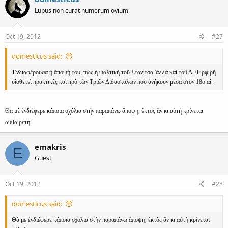
Lupus non curat numerum ovium
Oct 19, 2012
#27
domesticus said:
Ἐνδιαφέρουσα ἡ ἄποψή του, πὼς ἡ ψαλτικὴ τοῦ Στανίτσα 'ἀλλὰ καὶ τοῦ Δ. Φιρφιρῆ
υἱοθετεῖ πρακτικὲς καὶ πρὸ τῶν Τριῶν Διδασκάλων ποὺ ἀνήκουν μέσα στὸν 18ο αἰ.
Θὰ μὲ ἐνδιέφερε κάποια σχόλια στὴν παραπάνω ἄποψη, ἑκτὸς ἄν κι αὐτὴ κρίνεται
αὐθαίρετη.
emakris
E
Guest
Oct 19, 2012
#28
domesticus said:
Θὰ μὲ ἐνδιέφερε κάποια σχόλια στὴν παραπάνω ἄποψη, ἑκτὸς ἄν κι αὐτὴ κρίνεται