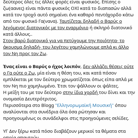
δεύτερος όλες τις άλλες φορές είναι φυσικός. Επίσης ο
επιδεικνυεται η διαστηματικη πορεια του μελους και απο την
ζω(αανες) είναι πάντα φυσικός ΟΧΙ κατά το διαπασών αλλά
αρκτικη μαρτυρια. Π.χ. σε χειρογραφο της παλαιας, ως αρκτικη
κατά τον τροχό αυτό σημαίνει ένα καθαρό πεντάχορδο κάτω
μαρτυρια για την παλαια φημη "τον δεσποτην και αρχιερεα"
από τον φυσικό Γα(νανα).
Ταυτίζεται δηλαδή ο Βαρύς ο
παρουσιαζεται η μαρτυρια του πρωτοβαρυ. Σε αλλη περιπτωση
εμφανιζεται η μαρτυρια του βαρεως (αανες) και διπλα του
λεγόμενος διατονικός με τον εναρμόνιο
ή σκληρό διατονικό
νεανες...
κατά άλλους..
Στον βαρύ διατονικό για να πετύχουμε την ποιότητα- το
Οποτε, πρεπει απλα να ελεγχουμε τη μελικη κινηση με τον ιδιο
άκουσμα δηλαδή- του λεγέτου χαμηλώνουμε απλά κι άλλο
τροπο που την ελεγχουμε και στους υπολοιπους ηχους και
τον Νη προς τον Ζω
.
βαζουμε αναλογα και τα ισοκρατηματα.
Ένας είναι ο Βαρύς ο ήχος λοιπόν
,
δεν αλλάζει θέσεις ούτε
ο Γα ούτε ο Ζω,
μία είναι η θέση του, και κατά πόσον
εμπλέκεται με τον δεύτερο χρωματίζεται όπως είπα απλά με
τον Νη πιο χαμηλωμένο. Έτσι τον ψάλλουν οι ψάλτες.
Η μείξη του με τον δεύτερο
στην ίδια χορδή
του δίνει και την
ονομασία Δευτερότριτος.
Περισσότερα στο Blogg
"Ελληνορωμαϊκή Μουσική"
όπου
αναλύονται στα συνέδρια όλα όσα ρώτησαν και
προηγουμένως οι συνάδελφοι στις προηγούμενες σελίδες.
ΥΓ Δεν ξέρω κατά πόσο διαβάζουν μερικοί τα θέματα στα
οποία απαντούν...