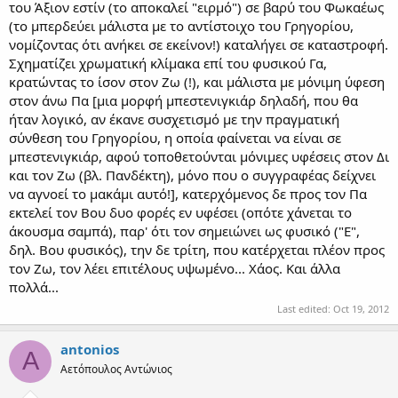
του Άξιον εστίν (το αποκαλεί "ειρμό") σε βαρύ του Φωκαέως
(το μπερδεύει μάλιστα με το αντίστοιχο του Γρηγορίου,
νομίζοντας ότι ανήκει σε εκείνον!) καταλήγει σε καταστροφή.
Σχηματίζει χρωματική κλίμακα επί του φυσικού Γα,
κρατώντας το ίσον στον Ζω (!), και μάλιστα με μόνιμη ύφεση
στον άνω Πα [μια μορφή μπεστενιγκιάρ δηλαδή, που θα
ήταν λογικό, αν έκανε συσχετισμό με την πραγματική
σύνθεση του Γρηγορίου, η οποία φαίνεται να είναι σε
μπεστενιγκιάρ, αφού τοποθετούνται μόνιμες υφέσεις στον Δι
και τον Ζω (βλ. Πανδέκτη), μόνο που ο συγγραφέας δείχνει
να αγνοεί το μακάμι αυτό!], κατερχόμενος δε προς τον Πα
εκτελεί τον Βου δυο φορές εν υφέσει (οπότε χάνεται το
άκουσμα σαμπά), παρ' ότι τον σημειώνει ως φυσικό ("Ε",
δηλ. Βου φυσικός), την δε τρίτη, που κατέρχεται πλέον προς
τον Ζω, τον λέει επιτέλους υψωμένο... Χάος. Και άλλα
πολλά...
Last edited:
Oct 19, 2012
antonios
A
Αετόπουλος Αντώνιος