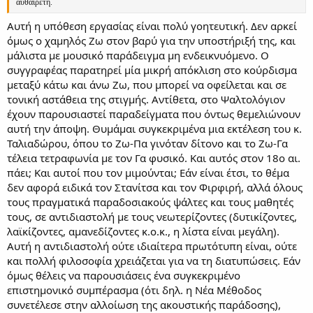
αὐθαίρετη.
Αυτή η υπόθεση εργασίας είναι πολύ γοητευτική. Δεν αρκεί
όμως ο χαμηλός Ζω στον βαρύ για την υποστήριξή της, και
μάλιστα με μουσικό παράδειγμα μη ενδεικνυόμενο. Ο
συγγραφέας παρατηρεί μία μικρή απόκλιση στο κούρδισμα
μεταξύ κάτω και άνω Ζω, που μπορεί να οφείλεται και σε
τονική αστάθεια της στιγμής. Αντίθετα, στο Ψαλτολόγιον
έχουν παρουσιαστεί παραδείγματα που όντως θεμελιώνουν
αυτή την άποψη. Θυμάμαι συγκεκριμένα μια εκτέλεση του κ.
Ταλιαδώρου, όπου το Ζω-Πα γινόταν δίτονο και το Ζω-Γα
τέλεια τετραφωνία με τον Γα φυσικό. Και αυτός στον 18ο αι.
πάει; Και αυτοί που τον μιμούνται; Εάν είναι έτσι, το θέμα
δεν αφορά ειδικά τον Στανίτσα και τον Φιρφιρή, αλλά όλους
τους πραγματικά παραδοσιακούς ψάλτες και τους μαθητές
τους, σε αντιδιαστολή με τους νεωτερίζοντες (δυτικίζοντες,
λαϊκίζοντες, αμανεδίζοντες κ.ο.κ., η λίστα είναι μεγάλη).
Αυτή η αντιδιαστολή ούτε ιδιαίτερα πρωτότυπη είναι, ούτε
και πολλή φιλοσοφία χρειάζεται για να τη διατυπώσεις. Εάν
όμως θέλεις να παρουσιάσεις ένα συγκεκριμένο
επιστημονικό συμπέρασμα (ότι δηλ. η Νέα Μέθοδος
συνετέλεσε στην αλλοίωση της ακουστικής παράδοσης),