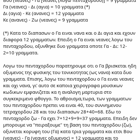
Βου (νεανες) - Γα [νεανες (λογω πενταχορδου)] = 9 γραμματα
Γα (νεανες) - Δι (αγια) = 10 γραμματα (*)
Δι (αγια) - Κε (ανανες) = 12 γραμματα
Κε (ανανες) - Ζω (νεανες) = 9 γραμματα
(*) Κατα το διαπασων ο Γα ειναι νανα και ο Δι αγια και εχουν
διαφορα 12 γραμματων. Επειδη ο Γα ειναι νεανες λογω του
πενταχορδου, οξυνθηκε δυο γραμματα οποτε Γα - Δι: 12-
2=10 γραμματα.
Λογω του πενταχορδου παρατηρουμε οτι ο Γα βρισκεται ηδη
οξυμενος της φυσικης του τονικοτητας (ως νανα) κατα δυο
γραμματα. Επισης, λογω του πενταχορδου ο Γα ειναι νεανες
και οχι νανα, γι' αυτο σε καποια χειρογραφα μουσικων
κωδικων εμφανιζεται κα η αναλογη μαρτυρια στο
συγκεκριμενο φθογγο. Το αθροισμα,τωρα, των γραμματων
του πενταχορδου πρεπει να ειναι 40, του συννημενου
τετραχορδου 28 και του διαπασων 28+40=68. Εδω το
πενταχορδο ζω - Γα εχει 7+12+9+9=37 γραμματα. Επειδη δεν
μπορουμε να "πειραξουμε" τη βαση του πενταχορδου (ζω),
οξυνεται κορυφη του (Γα) κατα τρια γραμματα και ετσι Βου
(νεανες) - Γα (νεανες οξυμενος) = 12 γραμματα και το