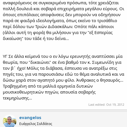
αναφερόμενος σε συγκεκριμένα πρόσωπα, τότε χρειάζεται
πολλή δουλειά και σοβαρά επιχειρήματα μεγάλου εύρους. Οι
όποιες επιπόλαιες αποφάνσεις δεν μπορούν να οδηγήσουν
παρά σε φαιδρά ιδεολογήματα, όπως εκείνο το τρισάθλιο
περί δόλου των Τριών Διδασκάλων. Οπότε πάλι κάποιοι
(άλλοι αυτή τη φορά) θα μιλήσουν για την "εξ Εσπερίας
δικαίωση" του τάδε ή του δείνα...
ΥΓ Σε άλλα κείμενά του ο εν λόγω ερευνητής αναπτύσσει μία
θεωρία, που "δικαιώνει" σε ένα βαθμό τον κ. Συμεωνίδη για
τον β΄ ήχο! Μόλις τα διάβασα, έσπευσα να ανατρέξω στις
πηγές του, για να παρουσιάσω εδώ το θέμα αναλυτικά και να
δώσω χαρά στον αγαπητό μου φίλο. Άνθρακες ο θησαυρός...
Τραβηγμένη από τα μαλλιά ερμηνεία δυτικών
μουσικοθεωρητικών πηγών, απουσία σοβαρής
τεκμηρίωσης...
Last edited:
Oct 19, 2012
evangelos
Ευάγγελος Σολδάτος