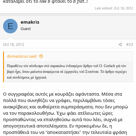
καταλάβει ότι το
low b
φτάνει το
b flat
..!
Last edited:
Oct 18, 2012
emakris
E
Guest
Oct 18, 2012
#23
domesticus said:
Παραθέτω τὸν σύνδεσμο στὸ παρακάτω ἐνδιαφέρον ἄρθρο τοῦ O. Gerlach γιὰ τὸν
βαρὺ ἦχο, ὅπου μαλιστα ἀναφέρεται σὲ ἑρμηνεῖες τοῦ Στανίτσα. Τὸ ἄρθρο περιέχει
καὶ συνδέσμους μὲ ἠχητικά.
Ο συγγραφέας αυτός με κουράζει αφάνταστα. Μέσα στα
πολλά που συνηθίζει να γράφει, περιλαμβάνει τόσες
ανακρίβειες και αυθαίρετα συμπεράσματα, που δεν μπορώ
να τον παρακολουθήσω. Έχω φάει ατέλειωτες ώρες
προσπαθώντας να επαληθεύσω αυτά που λέει, συχνά με
απογοητευτικά αποτελέσματα. Εν προκειμένω δε, η
προσπάθειά του να "αποκαταστήσει" την τελευταία φράση