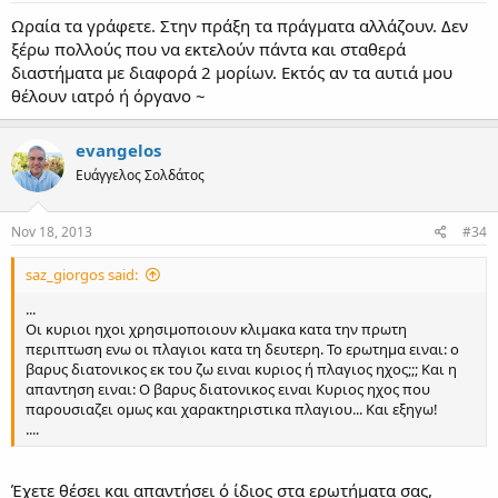
Ωραία τα γράφετε. Στην πράξη τα πράγματα αλλάζουν. Δεν
ξέρω πολλούς που να εκτελούν πάντα και σταθερά
διαστήματα με διαφορά 2 μορίων. Εκτός αν τα αυτιά μου
θέλουν ιατρό ή όργανο ~
evangelos
Ευάγγελος Σολδάτος
Nov 18, 2013
#34
saz_giorgos said:
...
Οι κυριοι ηχοι χρησιμοποιουν κλιμακα κατα την πρωτη
περιπτωση ενω οι πλαγιοι κατα τη δευτερη. Το ερωτημα ειναι: ο
βαρυς διατονικος εκ του ζω ειναι κυριος ή πλαγιος ηχος;;; Και η
απαντηση ειναι: Ο βαρυς διατονικος ειναι Κυριος ηχος που
παρουσιαζει ομως και χαρακτηριστικα πλαγιου... Και εξηγω!
....
Έχετε θέσει και απαντήσει ό ίδιος στα ερωτήματα σας,