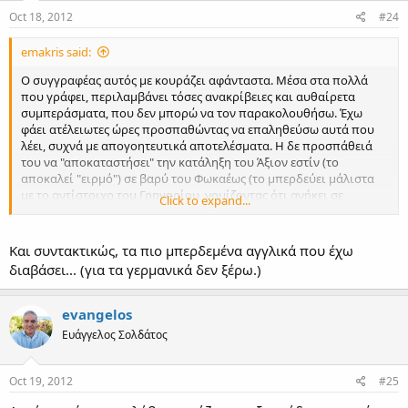
Oct 18, 2012
#24
emakris said:
Ο συγγραφέας αυτός με κουράζει αφάνταστα. Μέσα στα πολλά
που γράφει, περιλαμβάνει τόσες ανακρίβειες και αυθαίρετα
συμπεράσματα, που δεν μπορώ να τον παρακολουθήσω. Έχω
φάει ατέλειωτες ώρες προσπαθώντας να επαληθεύσω αυτά που
λέει, συχνά με απογοητευτικά αποτελέσματα. Η δε προσπάθειά
του να "αποκαταστήσει" την κατάληξη του Άξιον εστίν (το
αποκαλεί "ειρμό") σε βαρύ του Φωκαέως (το μπερδεύει μάλιστα
με το αντίστοιχο του Γρηγορίου, νομίζοντας ότι ανήκει σε
Click to expand...
εκείνον!) καταλήγει σε καταστροφή. Σχηματίζει χρωματική
κλίμακα επί του φυσικού Γα, κρατώντας το ίσον στον Ζω (!), και
μάλιστα με μόνιμη ύφεση στον άνω Πα [μια μορφή μπεστενιγκιάρ
Και συντακτικώς, τα πιο μπερδεμένα αγγλικά που έχω
δηλαδή, που θα ήταν λογικό, αν έκανε συσχετισμό με την
διαβάσει... (για τα γερμανικά δεν ξέρω.)
πραγματική σύνθεση του Γρηγορίου, η οποία φαίνεται να είναι
σε μπεστενιγκιάρ, αφού τοποθετούνται μόνιμες υφέσεις στον Δι
και τον Ζω (βλ. Πανδέκτη), μόνο που ο συγγραφέας δείχνει να
evangelos
αγνοεί το μακάμι αυτό!], κατερχόμενος δε προς τον Πα εκτελεί τον
Ευάγγελος Σολδάτος
Βου δυο φορές εν υφέσει (οπότε χάνεται το άκουσμα σαμπά), παρ'
ότι τον σημειώνει ως φυσικό ("Ε", δηλ. Βου φυσικός), την δε τρίτη,
που κατέρχεται πλέον προς τον Ζω, τον λέει επιτέλους υψωμένο...
Oct 19, 2012
#25
Χάος. Και άλλα πολλά...