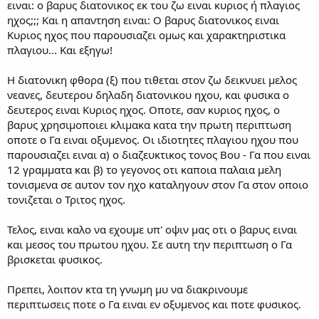
ειναι: ο βαρυς διατονικος εκ του ζω ειναι κυριος ή πλαγιος
ηχος;;; Και η απαντηση ειναι: Ο βαρυς διατονικος ειναι
Κυριος ηχος που παρουσιαζει ομως και χαρακτηριστικα
πλαγιου... Και εξηγω!
Η διατονικη φθορα (ξ) που τιθεται στον ζω δεικνυει μελος
νεανες, δευτερου δηλαδη διατονικου ηχου, και φυσικα ο
δευτερος ειναι Κυριος ηχος. Οποτε, σαν κυριος ηχος, ο
βαρυς χρησιμοποιει κλιμακα κατα την πρωτη περιπτωση
οποτε ο Γα ειναι οξυμενος. Οι ιδιοτητες πλαγιου ηχου που
παρουσιαζει ειναι α) ο διαζευκτικος τονος Βου - Γα που ειναι
12 γραμματα και β) το γεγονος οτι καποια παλαια μελη
τονισμενα σε αυτον τον ηχο καταληγουν στον Γα στον οποιο
τονιζεται ο Τριτος ηχος.
Τελος, ειναι καλο να εχουμε υπ' οψιν μας οτι ο βαρυς ειναι
και μεσος του πρωτου ηχου. Σε αυτη την περιπτωση ο Γα
βρισκεται φυσικος.
Πρεπει, λοιπον κτα τη γνωμη μυ να διακρινουμε
περιπτωσεις ποτε ο Γα ειναι εν οξυμενος και ποτε φυσικος.