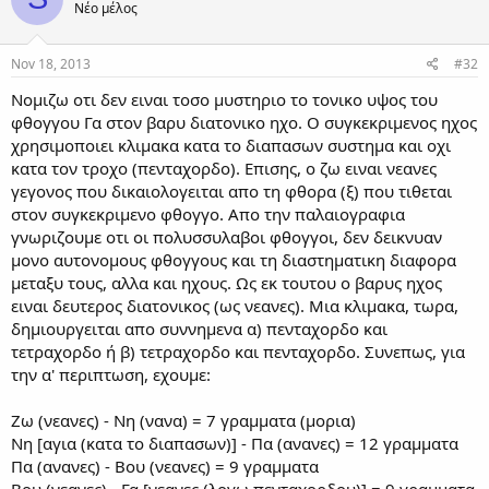
Νέο μέλος
Nov 18, 2013
#32
Νομιζω οτι δεν ειναι τοσο μυστηριο το τονικο υψος του
φθογγου Γα στον βαρυ διατονικο ηχο. Ο συγκεκριμενος ηχος
χρησιμοποιει κλιμακα κατα το διαπασων συστημα και οχι
κατα τον τροχο (πενταχορδο). Επισης, ο ζω ειναι νεανες
γεγονος που δικαιολογειται απο τη φθορα (ξ) που τιθεται
στον συγκεκριμενο φθογγο. Απο την παλαιογραφια
γνωριζουμε οτι οι πολυσσυλαβοι φθογγοι, δεν δεικνυαν
μονο αυτονομους φθογγους και τη διαστηματικη διαφορα
μεταξυ τους, αλλα και ηχους. Ως εκ τουτου ο βαρυς ηχος
ειναι δευτερος διατονικος (ως νεανες). Μια κλιμακα, τωρα,
δημιουργειται απο συννημενα α) πενταχορδο και
τετραχορδο ή β) τετραχορδο και πενταχορδο. Συνεπως, για
την α' περιπτωση, εχουμε:
Ζω (νεανες) - Νη (νανα) = 7 γραμματα (μορια)
Νη [αγια (κατα το διαπασων)] - Πα (ανανες) = 12 γραμματα
Πα (ανανες) - Βου (νεανες) = 9 γραμματα