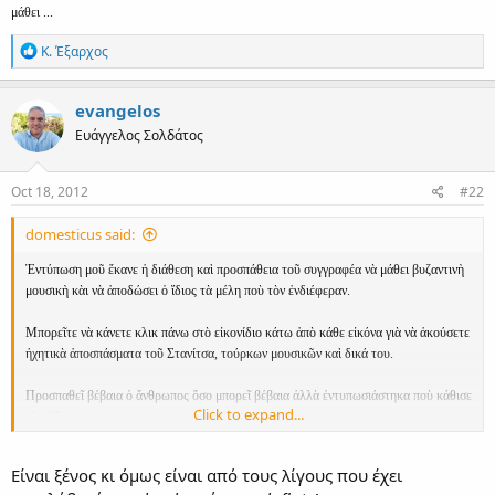
μάθει ...
R
Κ. Έξαρχος
e
a
c
evangelos
t
Ευάγγελος Σολδάτος
i
o
n
s
Oct 18, 2012
#22
:
domesticus said:
Ἐντύπωση μοῦ ἔκανε ἡ διάθεση καὶ προσπάθεια τοῦ συγγραφέα νὰ μάθει βυζαντινὴ
μουσικὴ κὰι νὰ ἀποδώσει ὁ ἴδιος τὰ μέλη ποὺ τὸν ἐνδιέφεραν.
Μπορεῖτε νὰ κάνετε κλικ πάνω στὸ εἰκονίδιο κάτω ἀπὸ κάθε εἰκόνα γιὰ νὰ ἀκούσετε
ἠχητικὰ ἀποσπάσματα τοῦ Στανίτσα, τούρκων μουσικῶν καὶ δικά του.
Προσπαθεῖ βέβαια ὁ ἄνθρωπος ὅσο μπορεῖ βέβαια ἀλλὰ ἐντυπωσιάστηκα ποὺ κάθισε
Click to expand...
νὰ μάθει ...
Είναι ξένος κι όμως είναι από τους λίγους που έχει