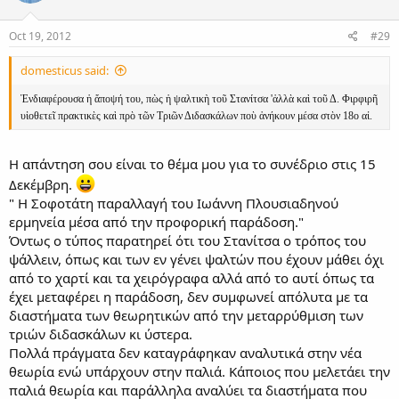
Oct 19, 2012
#29
domesticus said:
Ἐνδιαφέρουσα ἡ ἄποψή του, πὼς ἡ ψαλτικὴ τοῦ Στανίτσα 'ἀλλὰ καὶ τοῦ Δ. Φιρφιρῆ
υἱοθετεῖ πρακτικὲς καὶ πρὸ τῶν Τριῶν Διδασκάλων ποὺ ἀνήκουν μέσα στὸν 18ο αἰ.
Η απάντηση σου είναι το θέμα μου για το συνέδριο στις 15
Δεκέμβρη.
" Η Σοφοτάτη παραλλαγή του Ιωάννη Πλουσιαδηνού
ερμηνεία μέσα από την προφορική παράδοση."
Όντως ο τύπος παρατηρεί ότι του Στανίτσα ο τρόπος του
ψάλλειν, όπως και των εν γένει ψαλτών που έχουν μάθει όχι
από το χαρτί και τα χειρόγραφα αλλά από το αυτί όπως τα
έχει μεταφέρει η παράδοση, δεν συμφωνεί απόλυτα με τα
διαστήματα των θεωρητικών από την μεταρρύθμιση των
τριών διδασκάλων κι ύστερα.
Πολλά πράγματα δεν καταγράφηκαν αναλυτικά στην νέα
θεωρία ενώ υπάρχουν στην παλιά. Κάποιος που μελετάει την
παλιά θεωρία και παράλληλα αναλύει τα διαστήματα που