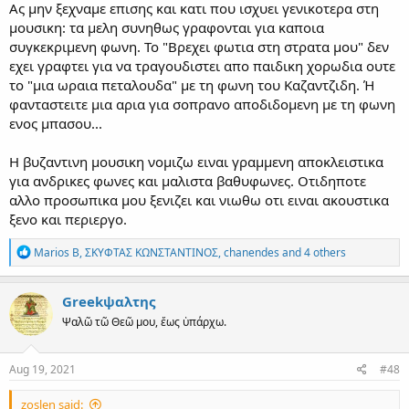
Ας μην ξεχναμε επισης και κατι που ισχυει γενικοτερα στη
μουσικη: τα μελη συνηθως γραφονται για καποια
συγκεκριμενη φωνη. Το "Βρεχει φωτια στη στρατα μου" δεν
εχει γραφτει για να τραγουδιστει απο παιδικη χορωδια ουτε
το "μια ωραια πεταλουδα" με τη φωνη του Καζαντζιδη. Ή
φανταστειτε μια αρια για σοπρανο αποδιδομενη με τη φωνη
ενος μπασου...
Η βυζαντινη μουσικη νομιζω ειναι γραμμενη αποκλειστικα
για ανδρικες φωνες και μαλιστα βαθυφωνες. Οτιδηποτε
αλλο προσωπικα μου ξενιζει και νιωθω οτι ειναι ακουστικα
ξενο και περιεργο.
R
Marios B
,
ΣΚΥΦΤΑΣ ΚΩΝΣΤΑΝΤΙΝΟΣ
,
chanendes
and 4 others
e
a
c
Greekψαλτης
t
Ψαλῶ τῶ Θεῶ μου, ἕως ὑπάρχω.
i
o
n
s
Aug 19, 2021
#48
:
zoslen said: