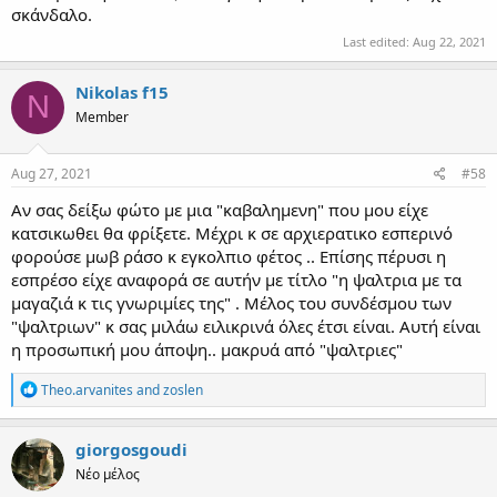
σκάνδαλο.
Last edited:
Aug 22, 2021
Nikolas f15
N
Member
Aug 27, 2021
#58
Αν σας δείξω φώτο με μια "καβαλημενη" που μου είχε
κατσικωθει θα φρίξετε. Μέχρι κ σε αρχιερατικο εσπερινό
φορούσε μωβ ράσο κ εγκολπιο φέτος .. Επίσης πέρυσι η
εσπρέσο είχε αναφορά σε αυτήν με τίτλο "η ψαλτρια με τα
μαγαζιά κ τις γνωριμίες της" . Μέλος του συνδέσμου των
"ψαλτριων" κ σας μιλάω ειλικρινά όλες έτσι είναι. Αυτή είναι
η προσωπική μου άποψη.. μακρυά από "ψαλτριες"
R
Theo.arvanites
and
zoslen
e
a
c
giorgosgoudi
t
Νέο μέλος
i
o