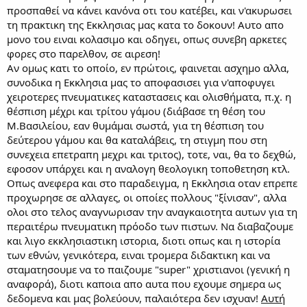
προσπαθεί να κάνει κανόνα οτι του κατέβει, και ν'ακυρωσει
τη πρακτικη της Εκκλησιας μας κατα το δοκουν! Αυτο απο
μονο του ειναι κολασιμο και οδηγει, οπως συνεβη αρκετες
φορες στο παρελθον, σε αιρεση!
Αν ομως κατι το οποίο, εν πρώτοις, φαινεται ασχημο αλλα,
συνοδικα η Εκκλησια μας το αποφασισει για ν'αποφυγει
χειροτερες πνευματικες καταστασεις και ολισθήματα, π.χ. η
θέσπιση μέχρι και τρίτου γάμου (διάβασε τη θέση του
Μ.Βασιλείου, εαν θυμάμαι σωστά, για τη θέσπιση του
δεύτερου γάμου και θα καταλάβεις, τη στιγμη που στη
συνεχεια επετραπη μεχρι και τριτος), τοτε, ναι, θα το δεχθώ,
εφοσον υπάρχει και η αναλογη θεολογικη τοποθετηση κτλ.
Οπως ανεφερα και στο παραδειγμα, η Εκκλησια οταν επρεπε
προχωρησε σε αλλαγες, οι οποίες πολλους "ξίνισαν", αλλα
ολοι στο τελος αναγνωρισαν την αναγκαιοτητα αυτων για τη
περαιτέρω πνευματικη πρόοδο των πιστων. Να διαβαζουμε
και λιγο εκκλησιαστικη ιστορια, διοτι οπως και η ιστορία
των εθνών, γενικότερα, ειναι τρομερα διδακτικη και να
σταματησουμε να το παιζουμε "super" χριστιανοι (γενική η
αναφορά), διοτι καποια απο αυτα που εχουμε σημερα ως
δεδομενα και μας βολεύουν, παλαιότερα δεν ισχυαν!
Αυτή