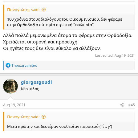
Παναγιώτης said:
100 χρόνια στους διαλόγους του Οικουμενισμού, δεν φέραμε
στην Ορθοδοξία ούτε μία αιρετική "εκκλησία"
Αλλά πολλά μεμονωμένα άτομα τα φέραμε στην Ορθοδοξία.
Χρειάζεται υπομονή και προσευχή.
Οι ηγέτες τους δεν είναι εύκολο να αλλάξουν.
Last edited:
Aug 19, 2021
R
Theo.arvanites
e
a
c
giorgosgoudi
t
Νέο μέλος
i
o
n
s
Aug 19, 2021
#45
:
Παναγιώτης said:
Μετά πρώτην και δευτέραν νουθεσίαν παραιτού (Τίτ. γ')