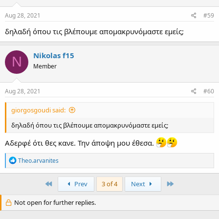
n
s
Aug 28, 2021
#59
:
δηλαδή όπου τις βλέπουμε απομακρυνόμαστε εμείς;
Nikolas f15
N
Member
Aug 28, 2021
#60
giorgosgoudi said:
δηλαδή όπου τις βλέπουμε απομακρυνόμαστε εμείς;
Αδερφέ ότι θες κανε. Την άποψη μου έθεσα.
R
Theo.arvanites
e
a
c
First
Last
Prev
3 of 4
Next
t
i
Not open for further replies.
o
n