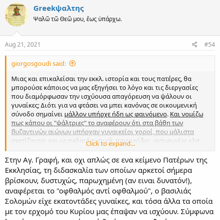
c
Greekψαλτης
t
Ψαλῶ τῶ Θεῶ μου, ἕως ὑπάρχω.
i
o
n
s
Aug 21, 2021
#54
:
giorgosgoudi said:
Μιας και επικαλείσαι την εκκλ. ιστορία και τους πατέρες, θα
μπορούσε κάποιος να μας εξηγήσει το λόγο και τις διεργασίες
που διαμόρφωσαν την ισχύουσα απαγόρευση να ψάλουν οι
γυναίκες; Διότι για να φτάσει να μπει κανόνας σε οικουμενική
σύνοδο σημαίνει
μάλλον υπήρχε ήδη ως φαινόμενο
.
Και νομίζω
πως κάπου οι "ψάλτριες" το αναφέρουν ότι στα βάθη των
βυζαντινών αιώνων υπήρχαν γυναικείοι χοροί, που μάλιστα
σχετίζονται και με παλαιά τυπικά, παννυχίδες, αντιφωνίες
κλπ
Click to expand...
(έχω μια υποψία ότι όλα αυτά λίγο σχετίζονται και
ανταγωνίζονται το ύφος και την τάξη της "οθωμανικής
Στην Αγ. Γραφή, και οχι απλώς σε ενα κείμενο Πατέρων της
περιόδου").
Εκκλησίας, τη διδασκαλία των οποίων αρκετοί σήμερα
βρίσκουν, δυστυχώς, παρωχημένη (αν ειναι δυνατόν!),
Μήπως δηλαδή αυτό που περιμένεις να γίνει έχει γίνει ήδη με το
αναφέρεται το "οφθαλμός αντί οφθαλμού", ο βασιλιάς
αντίθετο όμως αποτέλεσμα; Οι πατέρες δηλαδή να το απέρριψαν;
Σολομών είχε εκατοντάδες γυναίκες, και τόσα άλλα τα οποία
με τον ερχομό του Κυρίου μας έπαψαν να ισχύουν. Σύμφωνα