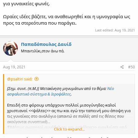
για γυναικείες φωνές.
Ωραίες ιδέες βάζετε, να αναθεωρηθεί και η υμνογραφία ως
προς τα στερεότυπα που παράγει.
Last edited:
Aug 19, 2021
Παπαδόπουλος Δαυίδ
Μπαντιλίκι,στον άνω πά.
Aug 19, 2021
#50
@psaltiri said:
[Σημ. συντ. (π.Μ.)] Μετακίνηση μηνυμάτων από το θέμα:
Νέο
ασφαλιστικό σύστημα & Ιεροψάλτες
.
Επειδή στο φόρουμ υπάρχουν πολλοί μισογύνηδες-καλοί
χριστιανοί <<ψάλτες>> ας πω και εγώ την ταπεινή μου άποψη για
τις γυναίκες στο αναλόγιο (
απαντώ σε πολλές από τις θέσεις που
ακούγονται συνοπτικά
)...
1)
Μήπως αγαπητοί συνάδελφοι και <<ψάλτες>> ενοχλείστε από
Click to expand...
την παρουσία γυναικών για να μην σας πάρουν την θέση; Να μην