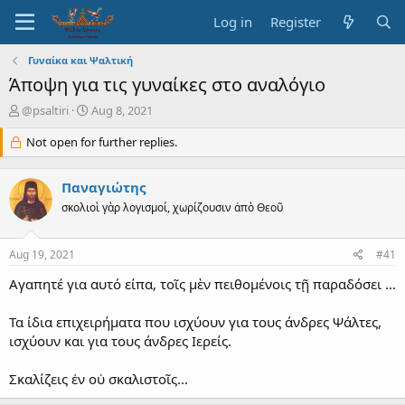
Log in
Register
Γυναίκα και Ψαλτική
Άποψη για τις γυναίκες στο αναλόγιο
T
S
@psaltiri
Aug 8, 2021
h
t
r
Not open for further replies.
a
e
r
a
t
Παναγιώτης
d
d
s
a
σκολιοὶ γὰρ λογισμοί, χωρίζουσιν ἀπὸ Θεοῦ
t
t
a
e
Aug 19, 2021
#41
r
t
Αγαπητέ για αυτό είπα, τοῖς μὲν πειθομένοις τῇ παραδόσει ...
e
r
Τα ίδια επιχειρήματα που ισχύουν για τους άνδρες Ψάλτες,
ισχύουν και για τους άνδρες Ιερείς.
Σκαλίζεις ἐν οὐ σκαλιστοῖς...