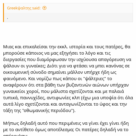
:
Greekψαλτης said:
.
Μιας και επικαλείσαι την εκκλ. ιστορία και τους πατέρες, θα
μπορούσε κάποιος να μας εξηγήσει το λόγο και τις
διεργασίες που διαμόρφωσαν την ισχύουσα απαγόρευση να
ψάλουν οι γυναίκες; Διότι για να φτάσει να μπει κανόνας σε
οικουμενική σύνοδο σημαίνει μάλλον υπήρχε ήδη ως
φαινόμενο. Και νομίζω πως κάπου οι "ψάλτριες" το
αναφέρουν ότι στα βάθη των βυζαντινών αιώνων υπήρχαν
γυναικείοι χοροί, που μάλιστα σχετίζονται και με παλαιά
τυπικά, παννυχίδες, αντιφωνίες κλπ (έχω μια υποψία ότι όλα
αυτά λίγο σχετίζονται και ανταγωνίζονται το ύφος και την
τάξη της "οθωμανικής περιόδου").
Μήπως δηλαδή αυτό που περιμένεις να γίνει έχει γίνει ήδη
με το αντίθετο όμως αποτέλεσμα; Οι πατέρες δηλαδή να το
απέρριψαν;