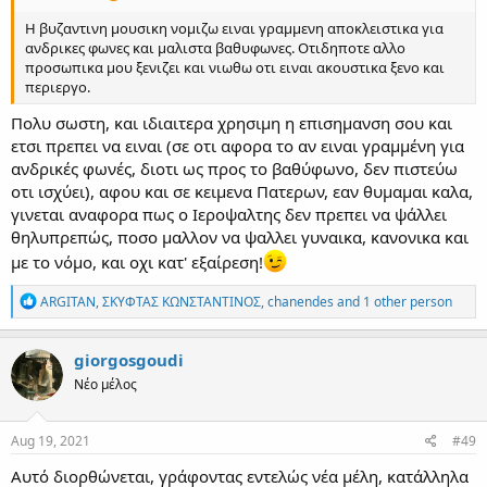
Η βυζαντινη μουσικη νομιζω ειναι γραμμενη αποκλειστικα για
ανδρικες φωνες και μαλιστα βαθυφωνες. Οτιδηποτε αλλο
προσωπικα μου ξενιζει και νιωθω οτι ειναι ακουστικα ξενο και
περιεργο.
Πολυ σωστη, και ιδιαιτερα χρησιμη η επισημανση σου και
ετσι πρεπει να ειναι (σε οτι αφορα το αν ειναι γραμμένη για
ανδρικές φωνές, διοτι ως προς το βαθύφωνο, δεν πιστεύω
οτι ισχύει), αφου και σε κειμενα Πατερων, εαν θυμαμαι καλα,
γινεται αναφορα πως ο Ιεροψαλτης δεν πρεπει να ψάλλει
θηλυπρεπώς, ποσο μαλλον να ψαλλει γυναικα, κανονικα και
με το νόμο, και οχι κατ' εξαίρεση!
R
ARGITAN
,
ΣΚΥΦΤΑΣ ΚΩΝΣΤΑΝΤΙΝΟΣ
,
chanendes
and 1 other person
e
a
c
giorgosgoudi
t
Νέο μέλος
i
o
n
s
Aug 19, 2021
#49
:
Αυτό διορθώνεται, γράφοντας εντελώς νέα μέλη, κατάλληλα