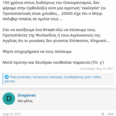
100 χρόνια στους διαλόγους του Οικουμενισμού, δεν
φέραμε στην Ορθοδοξία ούτε μία αιρετική "εκκλησία" (οι
Προτεσταντικές είναι χιλιάδες... 20000 είχε πει ο Μητρ.
Ντένβερ Ησαίας σε ομιλία του) ...
Σαν να ανοίξουμε ένα thread εδώ να πείσουμε τους
Προτεστάντες της Φινλανδίας ή τους Αγγλικανούς της
Αγγλίας ότι οι γυναίκες δεν γίνονται Επίσκοποι, Κληρικοί...
Φέρτε επιχειρήματα να τους πείσουμε.
Μετά πρώτην και δευτέραν νουθεσίαν παραιτού (Τίτ. γ')
Last edited:
Aug 19, 2021
R
Theo.arvanites
,
Gerasimos monaxos
,
Greekψαλτης
and 1 other
e
person
a
c
t
Diogenes
D
i
Νέο μέλος
o
n
s
:
Aug 19, 2021
#44