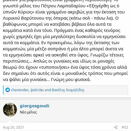
βοηθό γυναίκα!
γνωστό μέλος του Πέτρου Λαμπαδαρίου «Ἐξηγέρθη ὡς ὁ
Μια ταπεινή δούλη Του Θεού που ασκεί και την τέχνη της
ψαλτικής
ΕΛΕΥΘΕΡΑ
!
ὑπνῶν Κύριος» είναι γραμμένο ακριβώς για την έκταση του
Λυρικού Βαρύτονου της όπερας (κάτω σολ - πάνω λα). Ο
βαθύφωνος μπορεί να κατεβάσει βέβαια όλα αυτά τα
κομμάτια κατά ένα τόνο. Πράγματι ένας καθαρός τενόρος
χωρίς χαμηλές έχει μία μεγαλύτερη δυσκολία να ερμηνεύσει
αυτά τα κομμάτια. Εν προκειμένω, λόγω της έκτασης των
κομματιών, μία μέτζο σοπράνο ή μία άλτο μπορεί άνετα να
τα ερμηνεύσει αρκεί να ασκηθεί στο ύφος. Γνωρίζω τέτοιες
περιπτώσεις... Απλώς οι γυναίκες και ιδίως οι μοναχές
θεωρώ ότι έχουν «τυποποιήσει» ένα ύφος τόσα χρόνια αλλά
δεν σημαίνει ότι αυτός είναι ο μοναδικός τρόπος που μπορεί
να ψάλει μία γυναίκα... Γνώμη μου φυσικά.
R
chanendes
,
ψαλτάκι
and
Βασίλης Κιαμηλίδης
e
a
c
giorgosgoudi
t
Νέο μέλος
i
o
n
s
Aug 20, 2021
#52