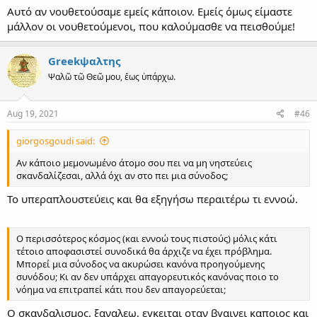
Αυτό αν νουθετούσαμε εμείς κάποιον. Εμείς όμως είμαστε
μάλλον οι νουθετούμενοι, που καλούμασθε να πεισθούμε!
Greekψαλτης
Ψαλῶ τῶ Θεῶ μου, ἕως ὑπάρχω.
Aug 19, 2021
#46
giorgosgoudi said:
Αν κάποιο μεμονωμένο άτομο σου πει να μη νηστεύεις
σκανδαλίζεσαι, αλλά όχι αν στο πει μια σύνοδος;
Το υπεραπλουστεύεις και θα εξηγήσω περαιτέρω τι εννοώ.
Ο περισσότερος κόσμος (και εννοώ τους πιστούς) μόλις κάτι
τέτοιο αποφασιστεί συνοδικά θα άρχιζε να έχει πρόβλημα.
Μπορεί μια σύνοδος να ακυρώσει κανόνα προηγούμενης
συνόδου; Κι αν δεν υπάρχει απαγορευτικός κανόνας ποιο το
νόημα να επιτραπεί κάτι που δεν απαγορεύεται;
Ο σκανδαλισμος, ξαναλεω, εγκειται οταν βγαινει καποιος και