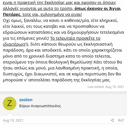
ειναι η πρακτική της Εκκλησίας μας και εφοσον οι όποιες
αλλαγές γινονται με αυτο το τροπο,
όπως έκαναν οι Άγιοι
Πατέρες
, τοτε ναι, ευλογημένο να ειναι!
Οχι ομως, ξαναλέω, να κανει ο καθενας/μία, είτε κληρικοί,
είτε λαικοί, οτι τους κατεβει και να προσπαθουν να
εδραιώσουν καταστάσεις και να δημιουργήσουν τετελεσμένα
για τις επόμενες γενιές!
Το τελευταίο προσεξτε το
ιδιαιτέρως
(!), διότι κάποιοι θεωρούν ως Εκκλησιαστική
παράδοση, άρα και αποδεκτό, κάτι το οποίο χαρακτηρίζεται
μόνο από το χρονικό διαστημα κατα το οποίο τελειται,
στερούμενο την όποια θεολογική θεμελίωση! Κάτι τέτοιο θα
ήταν, απλώς και μονό, μια λανθασμένη πρακτική, η οποία,
δυστυχώς, έχει διαιωνιστεί, και σε καμία περιπτωση δεν θα
μπορούσε ν' αποτελέσει παράδοση της Εκκλησίας μας.
Last edited:
Aug 19, 2021
zoslen
Z
Βύρων Αναγνωστόπουλος
Aug 19, 2021
#47