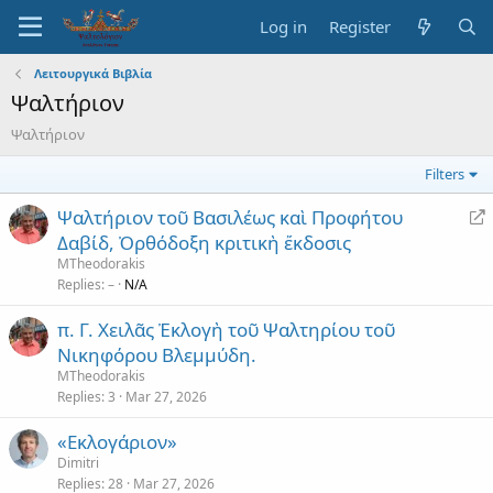
Log in
Register
Λειτουργικά Βιβλία
Ψαλτήριον
Ψαλτήριον
Filters
R
Ψαλτήριον τοῦ Βασιλέως καὶ Προφήτου
e
Δαβίδ, Ὀρθόδοξη κριτικὴ ἔκδοσις
d
MTheodorakis
i
Replies
–
N/A
r
π. Γ. Χειλᾶς Ἐκλογὴ τοῦ Ψαλτηρίου τοῦ
e
Νικηφόρου Βλεμμύδη.
c
t
MTheodorakis
Replies
3
Mar 27, 2026
«Εκλογάριον»
Dimitri
Replies
28
Mar 27, 2026