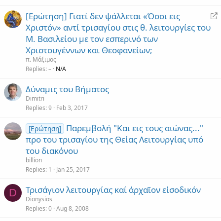
R
[Ερώτηση] Γιατί δεν ψάλλεται «Όσοι εις
e
Χριστόν» αντί τρισαγίου στις θ. λειτουργίες του
d
Μ. Βασιλείου με τον εσπερινό των
i
Χριστουγέννων και Θεοφανείων;
r
π. Μάξιμος
e
Replies
–
N/A
c
t
Δύναμις του Βήματος
Dimitri
Replies
9
Feb 3, 2017
Παρεμβολή "Και εις τους αιώνας..."
[Ερώτηση]
προ του τρισαγίου της Θείας Λειτουργίας υπό
του διακόνου
billion
Replies
1
Jan 25, 2017
Τρισάγιον λειτουργίας καί άρχαῖον είσοδικόν
D
Dionysios
Replies
0
Aug 8, 2008