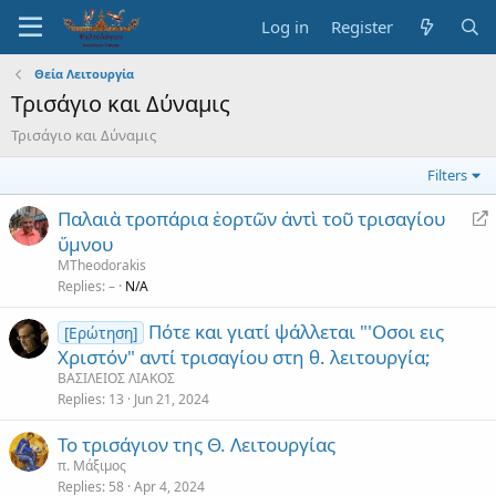
Log in
Register
Θεία Λειτουργία
Τρισάγιο και Δύναμις
Τρισάγιο και Δύναμις
Filters
R
Παλαιὰ τροπάρια ἑορτῶν ἀντὶ τοῦ τρισαγίου
e
ὕμνου
d
MTheodorakis
i
Replies
–
N/A
r
Πότε και γιατί ψάλλεται "'Οσοι εις
e
[Ερώτηση]
Χριστόν" αντί τρισαγίου στη θ. λειτουργία;
c
t
ΒΑΣΙΛΕΙΟΣ ΛΙΑΚΟΣ
Replies
13
Jun 21, 2024
Το τρισάγιον της Θ. Λειτουργίας
π. Μάξιμος
Replies
58
Apr 4, 2024