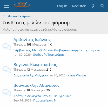
Log in
Register
Μουσικά κείμενα
Συνθέσεις μελών του φόρουμ
Μελοποιήσεις και καταγραφές μελών του φόρουμ.
Αρβανίτης Ιωάννης
Threads
198
Messages
1K
Ι Αρβανίτης: Μεταβολή των θλιβομένων-αργό στιχηραρικό
Jun 30, 2026
Θοδωρής Τσακτσίρας
Βαγενάς Κωνσταντίνος
Threads
43
Messages
210
Δοξαστικά Αγ. Μαξίμου
Jan 20, 2026
Klaus Vlastos
Βουγιουκλής Αθανάσιος
Threads
18
Messages
20
Κράτημα σε λέγετο υπό Αθ. Βουγιουκλή
Sep 14, 2021
Παντελεήμων Ν.