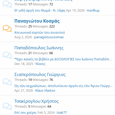
Threads
17
Messages
72
Θ' ωδή αργή του Θωμά - Ν. Ξάφη
Apr 19, 2026
πανθωμ
Παναγιώτου Κοσμάς
Threads
25
Messages
222
Κοινωνικά εορτών του ενιαυτού
Aug 3, 2026
panagiotoucosmas
Παπαδόπουλος Ιωάννης
Threads
21
Messages
66
*Έχει κανείς το βιβλίο με ΔΟΞΟΛΟΓΙΕΣ του Ιωάννη Παπαδόπουλου;;
Dec 18, 2025
Νίκος;
Σιαπερόπουλος Γεώργιος
Threads
19
Messages
76
Ὡς τῶν αἰχμαλώτων.. ἀπολυτίκιον ἀργὸν εἰς τὸν Ἅγιον Γεώργιον τὸν Τροπαιοφόρον
Apr 27, 2026
Klaus Vlastos
Τσακίρογλου Χρήστος
Threads
5
Messages
64
Επί σοι χαίρει
Feb 5, 2024
tsak77