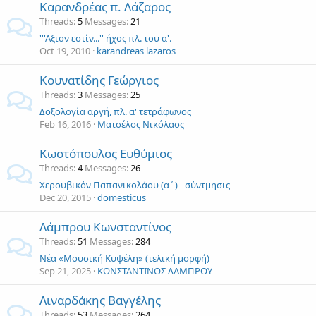
Καρανδρέας π. Λάζαρος
Threads
5
Messages
21
'''Aξιον εστίν...'' ήχος πλ. του α'.
Oct 19, 2010
karandreas lazaros
Κουνατίδης Γεώργιος
Threads
3
Messages
25
Δοξολογία αργή, πλ. α' τετράφωνος
Feb 16, 2016
Ματσέλος Νικόλαος
Κωστόπουλος Ευθύμιος
Threads
4
Messages
26
Χερουβικόν Παπανικολάου (α΄) - σύντμησις
Dec 20, 2015
domesticus
Λάμπρου Κωνσταντίνος
Threads
51
Messages
284
Νέα «Μουσική Κυψέλη» (τελική μορφή)
Sep 21, 2025
ΚΩΝΣΤΑΝΤΙΝΟΣ ΛΑΜΠΡΟΥ
Λιναρδάκης Βαγγέλης
Threads
53
Messages
264