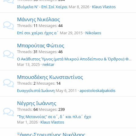
Ιδιόμελα Ν' - Επί Σοί Χαίρει
Mar 8, 2026
Klaus Vlastos
Μάννης Νικόλαος
Threads
11
Messages
44
Επί σοι χαίρει ήχος α΄
Mar 29, 2015
Nikolaos
Μπαρούτας Φώτιος
Threads
31
Messages
46
Ο Ακάθιστος Ύμνος (μετά Μικρού Αποδείπνου & Όρθρου) Φωτίου Μπαρούτα
Mar 13, 2025
nektar
Μπουσδέκης Κωνσταντίνος
Threads
2
Messages
14
Ευαγγελιστά Ιωάννη
May 6, 2011
apostoloskalpakidis
Νέγρης Ιωάννης
Threads
64
Messages
239
"Της Μετανοίας" σε α΄, δ΄ και πλ.α΄ ήχο
Mar 1, 2026
Klaus Vlastos
Ξάφης-Στρεμπίνος Νικόλαος