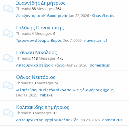
Ιωαννίδης Δημήτριος
Threads
88
Messages
364
Ανοιξαντάρια «Καλοκαιρινά»
Jan 22, 2026
Klaus Vlastos
Γαλάνης Παναγιώτης
Threads
4
Messages
6
Τρισάγιον-Δύναμις-Βαρύς
Dec 7, 2009
παναγιωτης1
Γιάννου Νικόλαος
Threads
118
Messages
475
Λειτουργικά σε ήχο δ' (άγια)
Apr 22, 2026
domesticus
Θάνος Νεκτάριος
Threads
10
Messages
90
«Εἰσελεύσομαι εἰς τὸν οἶκόν σου» εις διαφόρους ήχους
Dec 11, 2025
Pabaxe
Καλπακίδης Δημήτριος
Threads
3
Messages
13
Λειτουργικά Δημητρίου Καλπακίδη
Jan 29, 2026
domesticus