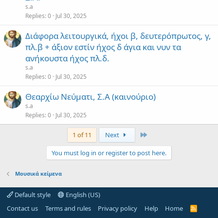
s.a
Replies
0
Jul 30, 2025
Διάφορα λειτουργικά, ήχοι β, δευτερόπρωτος, γ,
πλ.β + άξιον εστίν ήχος δ άγια και νυν τα
ανήκουστα ήχος πλ.δ.
s.a
Replies
0
Jul 30, 2025
Θεαρχίω Νεύματι, Σ.Α (καινούριο)
s.a
Replies
0
Jul 30, 2025
Last
1 of 11
Next
You must log in or register to post here.
Μουσικά κείμενα
Default style
English (US)
Contact us
Terms and rules
Privacy policy
Help
Home
R
S