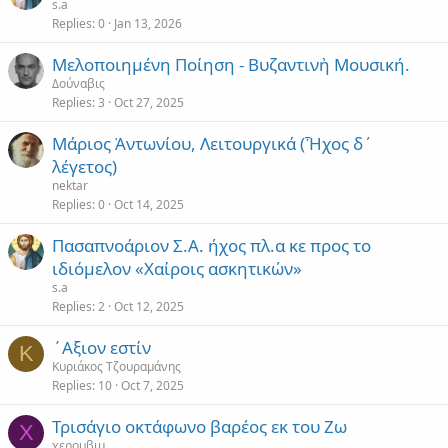
s.a
Replies
0
Jan 13, 2026
Μελοποιημένη Ποίηση - Βυζαντινὴ Μουσική.
Δούναβις
Replies
3
Oct 27, 2025
Μάριος Ἀντωνίου, Λειτουργικά (Ἦχος δ´
λέγετος)
nektar
Replies
0
Oct 14, 2025
Πασαπνοάριον Σ.Α. ήχος πλ.α κε προς το
ιδιόμελον «Χαίροις ασκητικών»
s.a
Replies
2
Oct 12, 2025
΄Αξιον εστίν
Κ
Κυριάκος Τζουραμάνης
Replies
10
Oct 7, 2025
Τρισάγιο οκτάφωνο βαρέος εκ του Ζω
Χ
χερουβιμ