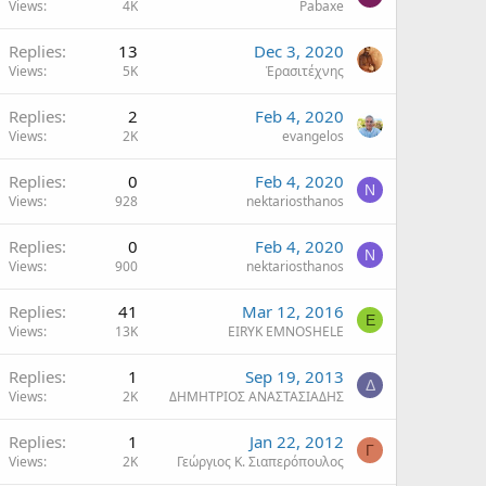
Views
4K
Pabaxe
Replies
13
Dec 3, 2020
Views
5K
Ἐρασιτέχνης
Replies
2
Feb 4, 2020
Views
2K
evangelos
Replies
0
Feb 4, 2020
N
Views
928
nektariosthanos
Replies
0
Feb 4, 2020
N
Views
900
nektariosthanos
Replies
41
Mar 12, 2016
E
Views
13K
EIRYK EMNOSHELE
Replies
1
Sep 19, 2013
Δ
Views
2K
ΔΗΜΗΤΡΙΟΣ ΑΝΑΣΤΑΣΙΑΔΗΣ
Replies
1
Jan 22, 2012
Γ
Views
2K
Γεώργιος Κ. Σιαπερόπουλος