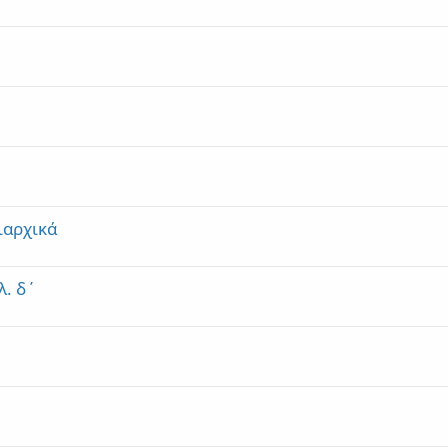
ιαρχικά
λ. δ΄