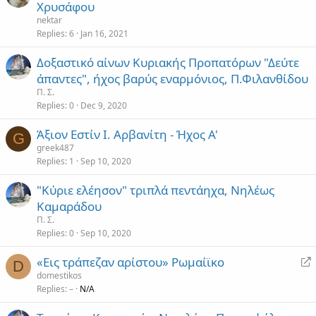
Χρυσάφου
nektar
Replies
6
Jan 16, 2021
Δοξαστικό αίνων Κυριακής Προπατόρων "Δεύτε
άπαντες", ήχος βαρύς εναρμόνιος, Π.Φιλανθίδου
Π. Σ.
Replies
0
Dec 9, 2020
Άξιον Εστίν Ι. Αρβανίτη - Ήχος Α'
G
greek487
Replies
1
Sep 10, 2020
"Κύριε ελέησον" τριπλά πεντάηχα, Νηλέως
Καμαράδου
Π. Σ.
Replies
0
Sep 10, 2020
R
«Εις τράπεζαν αρίστου» Ρωμαίϊκο
D
e
domestikos
Replies
–
N/A
d
i