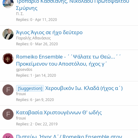
Τροπάριο Κασσιανής, Νικολάου Πρωτοψάλτου
r
Σμύρνης
e
Π. Σ.
c
Replies
0
Apr 11, 2020
t
Άγιος Άγιος σε ήχο δεύτερο
Παραλής Αθανάσιος
Replies
0
Mar 26, 2020
Romeiko Ensemble - ΄΄Ψάλατε τω Θεώ...΄΄
Προκείμενον του Αποστόλου, ήχος γ΄
gpsevdos
Replies
1
Jan 14, 2020
Χερουβικόν Ιω. Κλαδά (ήχος α΄)
[Suggestion]
F
frouxi
Replies
6
Jan 9, 2020
Καταβασία Χριστουγέννων Θ' ωδής
F
frouxi
Replies
2
Dec 22, 2019
Πιστεύω, Ήχος Δ´/ Romeiko Ensemble στον