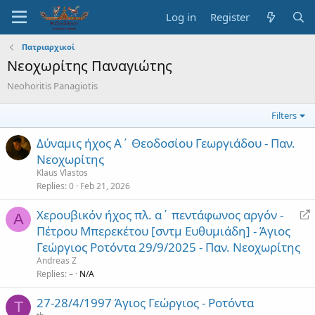
Log in
Register
Πατριαρχικοί
Νεοχωρίτης Παναγιώτης
Neohoritis Panagiotis
Filters
Δύναμις ήχος Α΄ Θεοδοσίου Γεωργιάδου - Παν.
Νεοχωρίτης
Klaus Vlastos
Replies
0
Feb 21, 2026
R
Χερουβικόν ήχος πλ. α΄ πεντάφωνος αργόν -
A
e
Πέτρου Μπερεκέτου [σντμ Ευθυμιάδη] - Άγιος
d
Γεώργιος Ροτόντα 29/9/2025 - Παν. Νεοχωρίτης
i
Andreas Z
r
Replies
–
N/A
e
27-28/4/1997 Άγιος Γεώργιος - Ροτόντα
c
T