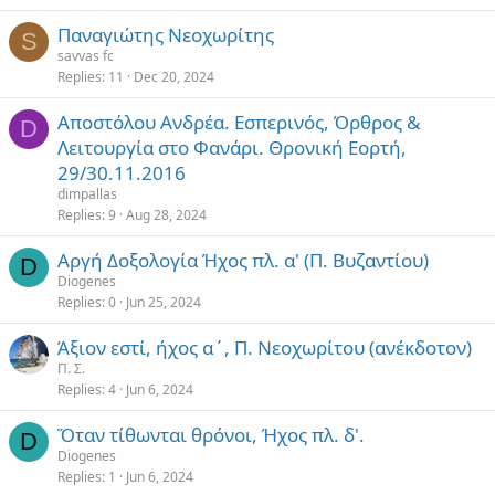
Παναγιώτης Νεοχωρίτης
S
savvas fc
Replies
11
Dec 20, 2024
Αποστόλου Ανδρέα. Εσπερινός, Όρθρος &
D
Λειτουργία στο Φανάρι. Θρονική Εορτή,
29/30.11.2016
dimpallas
Replies
9
Aug 28, 2024
Αργή Δοξολογία Ήχος πλ. α' (Π. Βυζαντίου)
D
Diogenes
Replies
0
Jun 25, 2024
Άξιον εστί, ήχος α΄, Π. Νεοχωρίτου (ανέκδοτον)
Π. Σ.
Replies
4
Jun 6, 2024
Ὅταν τίθωνται θρόνοι, Ήχος πλ. δ'.
D
Diogenes
Replies
1
Jun 6, 2024