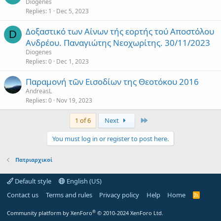
Diogenes
Replies
1
Dec 5, 2023
Δοξαστικό των Αίνων τής εορτής τού Αποστόλου
D
Ανδρέου. Παναγιώτης Νεοχωρίτης. 30/11/2023
Diogenes
Replies
0
Dec 1, 2023
Παραμονή τῶν Εισοδίων της Θεοτόκου 2016
AndreasL
Replies
0
Nov 19, 2023
Last
1 of 6
Next
You must log in or register to post here.
Πατριαρχικοί
Default style
English (US)
Contact us
Terms and rules
Privacy policy
Help
Home
R
S
S
®
Community platform by XenForo
© 2010-2024 XenForo Ltd.