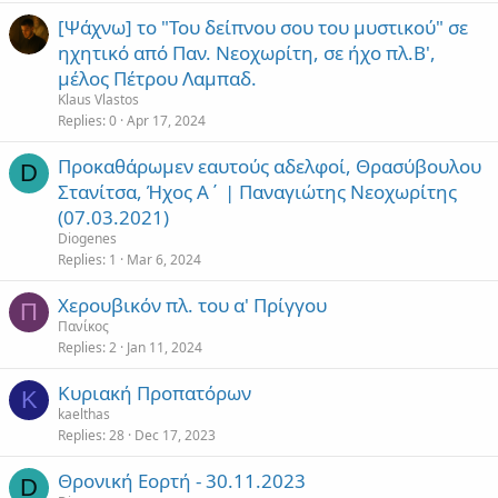
[Ψάχνω] το "Του δείπνου σου του μυστικού" σε
ηχητικό από Παν. Νεοχωρίτη, σε ήχο πλ.Β',
μέλος Πέτρου Λαμπαδ.
Klaus Vlastos
Replies
0
Apr 17, 2024
Προκαθάρωμεν εαυτούς αδελφοί, Θρασύβουλου
D
Στανίτσα, Ήχος Α΄ | Παναγιώτης Νεοχωρίτης
(07.03.2021)
Diogenes
Replies
1
Mar 6, 2024
Χερουβικόν πλ. του α' Πρίγγου
Π
Πανίκος
Replies
2
Jan 11, 2024
Κυριακή Προπατόρων
K
kaelthas
Replies
28
Dec 17, 2023
Θρονική Εορτή - 30.11.2023
D