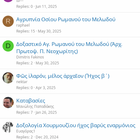
t
tb---
Replies
0
Jun 11, 2025
Αγρυπνία Οσίου Ρωμανού του Μελωδού
R
raphael
Replies
15
May 30, 2025
Δοξαστικό Αγ. Ρωμανού του Μελωδού (Άρχ.
D
Πρωτοψ. Π. Νεοχωρίτης)
Dimitris Fakinos
Replies
2
May 30, 2025
Φῶς ἱλαρόν, μέλος ἀρχαῖον (Ἦχος β΄)
nektar
Replies
0
Apr 3, 2025
Καταβασίες
Μανώλης Παπαδάκης
Replies
7
Jan 26, 2025
Δοξολογία Χουρμουζίου ήχος βαρύς εναρμόνιος
Ευαγόρας1
Replies
2
Dec 20, 2024