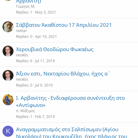
Αρβανίτη)
Γιώργος Μ.
Replies
1
May 3, 2021
Σάββατον Ἀκαθίστου 17 Ἀπριλίου 2021
nektar
Replies
0
Apr 19, 2021
Χερουβικά Θεοδώρου Φωκαέως
neoklis
Replies
6
Jul 11, 2019
Άξιον εστι, Νεκταρίου Βλάχου, ήχος α΄
neoklis
Replies
0
Jul 9, 2019
Ι. Αρβανίτης - Ενδιαφέρουσα συνέντευξη στο
«Αντίφωνο»
π. Μάξιμος
Replies
1
Feb 7, 2019
Αναγραμματισμός στο Σαλπίσωμεν (Αγίου
Κ
Νικολάου) του Κουκουζέλη, ήχος πλάγιος του