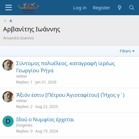
Log in
Register
A
Αρβανίτης Ιωάννης
Arvanitis Ioannis
Filters
Σύντομος πολυέλεος, καταγραφὴ ἱερέως
Γεωργίου Ῥήγα
nektar
Replies
1
Jan 31, 2026
Ἄξιόν ἐστιν [Πέτρου Ἁγιοταφίτου] (Ἦχος γ´)
nektar
Replies
2
Aug 22, 2025
Ιδού ο Νυμφίος έρχεται
D
Diogenes
Replies
0
Aug 19, 2024