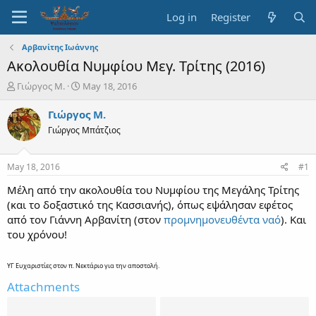
Log in
Register
Αρβανίτης Ιωάννης
Ακολουθία Νυμφίου Μεγ. Τρίτης (2016)
T
S
Γιώργος Μ.
May 18, 2016
h
t
r
a
Γιώργος Μ.
e
r
Γιώργος Μπάτζιος
a
t
d
d
s
a
May 18, 2016
#1
t
t
a
e
Μέλη από την ακολουθία του Νυμφίου της Μεγάλης Τρίτης
r
(και το δοξαστικό της Κασσιανής), όπως εψάλησαν εφέτος
t
από τον Γιάννη Αρβανίτη (στον
προμνημονευθέντα ναό
). Και
e
του χρόνου!
r
ΥΓ Ευχαριστίες στον π. Νεκτάριο για την αποστολή.
Attachments