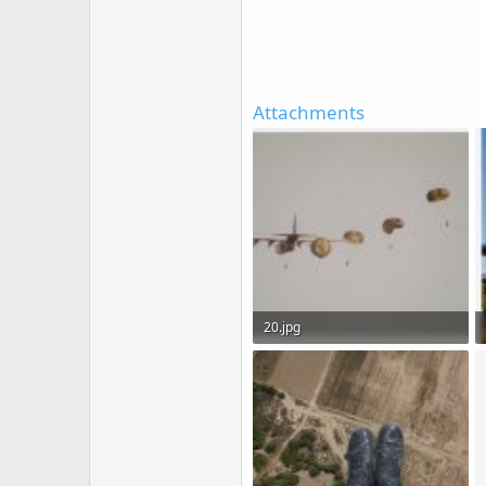
Attachments
20.jpg
1.1 MB · Views: 18