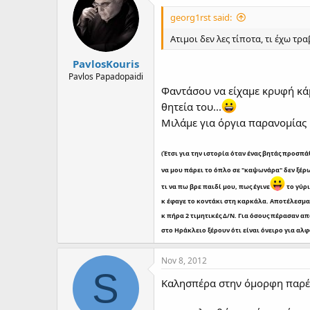
d
d
s
a
georg1rst said:
t
t
a
e
Ατιμοι δεν λες τίποτα, τι έχω τρ
r
PavlosKouris
t
e
Pavlos Papadopaidi
r
Φαντάσου να είχαμε κρυφή κά
θητεία του...
Μιλάμε για όργια παρανομίας 
(Έτσι για την ιστορία όταν ένας βητάς προσπ
να μου πάρει το όπλο σε "καψωνάρα" δεν ξέρ
τι να πω βρε παιδί μου, πως έγινε
το γύρ
κ έφαγε το κοντάκι στη καρκάλα. Αποτέλεσμα
κ πήρα 2 τιμητικές Δ/Ν. Για όσους πέρασαν α
στο Ηράκλειο ξέρουν ότι είναι όνειρο για αλφ
Nov 8, 2012
S
Καλησπέρα στην όμορφη παρέ