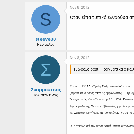
Nov 8, 2012
S
Όταν είπα τυπικό εννοούσα α
steeve88
Νέο μέλος
Nov 8, 2012
Σ
Τι ωραίο post! Πραγματικά ο καθέ
Και στην ΣΧ.ΑΛ. (Σχολή Αλεξιπτωτιστών) και στη
Σκαρμούτσος
(βέβαια και ο παπάς σπανίως εμφανιζόταν) Τιμητική
Κωνσταντίνος
Όμως γενικώς όλα κύλησαν ομαλά... Κάθε Κυριακή 
Την περίοδο της Μεγάλης Εβδομάδας γυρίσαμε με το
Μ. Σάββατο ξεκινήσαμε τις "Αναστάσεις" νωρίς το α
Οι εμπειρίες από την στρατιωτική θητεία ανεπανάλη