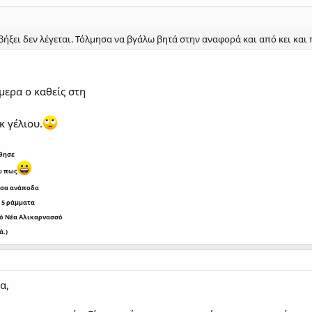
αβήξει δεν λέγεται. Τόλμησα να βγάλω βητά στην αναφορά και από κει και π
μερα ο καθείς στη
κ γέλιου.
άθησε
ω πως
ισα ανάποδα
 5 ράμματα
πό Νέα Αλικαρνασσό
ά.)
α,