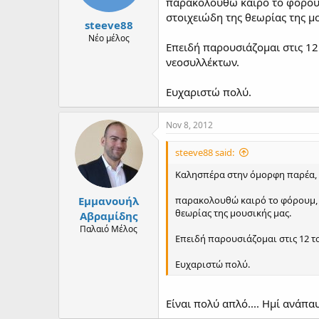
παρακολουθώ καιρό το φόρουμ,
στοιχειώδη της θεωρίας της μ
steeve88
Νέο μέλος
Επειδή παρουσιάζομαι στις 12
νεοσυλλέκτων.
Ευχαριστώ πολύ.
Nov 8, 2012
steeve88 said:
Καλησπέρα στην όμορφη παρέα,
Εμμανουήλ
παρακολουθώ καιρό το φόρουμ, α
θεωρίας της μουσικής μας.
Αβραμίδης
Παλαιό Μέλος
Επειδή παρουσιάζομαι στις 12 τ
Ευχαριστώ πολύ.
Είναι πολύ απλό.... Ημί ανάπα