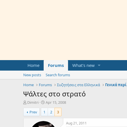
Home
Forums
What's new
New posts
Search forums
Home
Forums
Συζητήσεις στα Ελληνικά
Γενικά περ
Ψάλτες στο στρατό
T
S
Dimitri
Apr 15, 2008
h
t
Prev
1
2
3
r
a
e
r
a
t
Aug 21, 2011