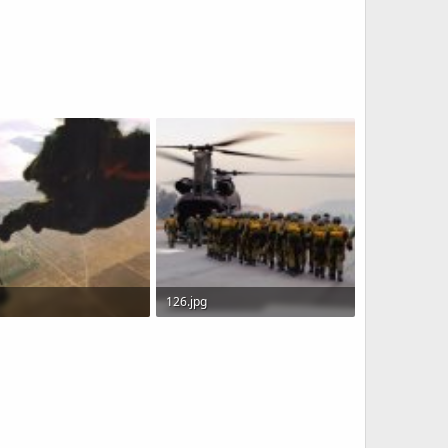
126.jpg
B · Views: 10
1,016.4 KB · Views: 13