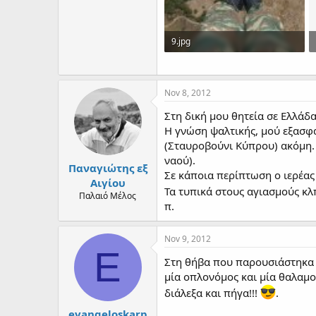
9.jpg
4.2 MB · Views: 16
Nov 8, 2012
Στη δική μου θητεία σε Ελλάδα
Η γνώση ψαλτικής, μού εξασφάλ
(Σταυροβούνι Κύπρου) ακόμη. 
ναού).
Παναγιώτης εξ
Σε κάποια περίπτωση ο ιερέας
Αιγίου
Τα τυπικά στους αγιασμούς κλ
Παλαιό Μέλος
π.
Nov 9, 2012
E
Στη θήβα που παρουσιάστηκα ώ
μία οπλονόμος και μία θαλαμο
διάλεξα και πήγα!!!
.
evangeloskarp