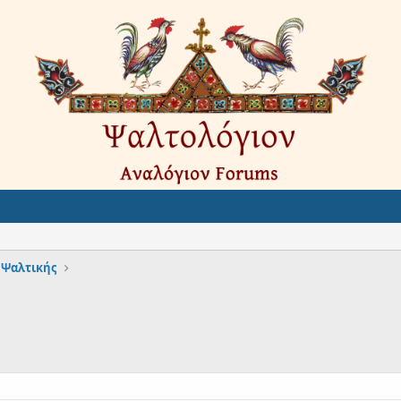
ί Ψαλτικής