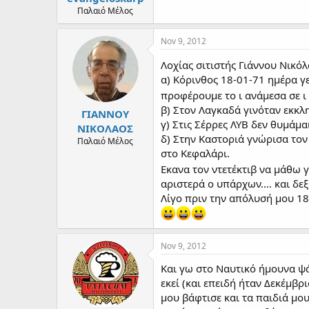
Παλαιό Μέλος
Nov 9, 2012
Λοχίας σιτιστής Γιάννου Νικό
α) Κόρινθος 18-01-71 ημέρα γ
προφέρουμε το ι ανάμεσα σε ι κ
β) Στον Λαγκαδά γινόταν εκκλη
ΓΙΑΝΝΟΥ
γ) Στις Σέρρες ΛΥΒ δεν θυμάμα
ΝΙΚΟΛΑΟΣ
δ) Στην Καστοριά γνώρισα τον
Παλαιό Μέλος
στο Κεφαλάρι.
Εκανα τον ντετέκτιβ να μάθω 
αριστερά ο υπάρχων.... και δεξ
Λίγο πριν την απόλυσή μου 18-
Nov 9, 2012
Και γω στο Ναυτικό ήμουνα ψά
εκεί (και επειδή ήταν Δεκέμβρι
μου βάφτισε και τα παιδιά μου