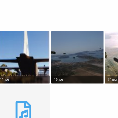
11.jpg
16.jpg
74.jpg
1.1 MB · Views: 11
3.3 MB · Views: 11
953.8 K