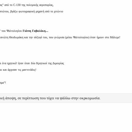
ας" από το C-130 της πολεμικής αεροπορίας,
ξιπτώτου, βγάζω φωτογραφική μηχανή από το χιτώνιο
" του Ψαλτολογίου
Γιάννη Γαβαλάκη...
Μανώλη Θεοδωράκη και την σύζυγό του, που γνώρισα (μέσω Ψαλτολογίου) όταν ήμουν στο Μάλεμε!
 ένα ηχητικό! ήταν όταν δύο Κρητικοί της Διμοιρίας
ι και άρχισαν τις μαντινάδες!
σμα"!
ική άποψη, σε περίπτωση που τύχει να ψάλλω στην οκρκομωσία.