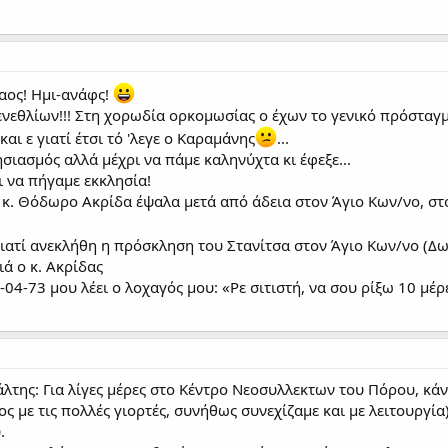
λαος! Ημι-ανάφς!
ενεθλίων!!! Στη χορωδία ορκομωσίας ο έχων το γενικό πρόσταγμα
αι ε γιατί έτσι τό 'λεγε ο Καραμάνης
...
σιασμός αλλά μέχρι να πάμε καληνύχτα κι έφεξε...
ι να πήγαμε εκκλησία!
 κ. Θόδωρο Ακρίδα έψαλα μετά από άδεια στον Άγιο Κων/νο, στ
γιατί ανεκλήθη η πρόσκληση του Στανίτσα στον Άγιο Κων/νο (Δ
ιά ο κ. Ακρίδας
04-73 μου λέει ο λοχαγός μου: «Ρε σιτιστή, να σου ρίξω 10 μέρ
λτης: Για λίγες μέρες στο Κέντρο Νεοσυλλεκτων του Πόρου, κά
ος με τις πολλές γιορτές, συνήθως συνεχίζαμε και με λειτουργία
.