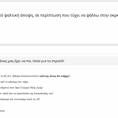
πό ψαλτική άποψη, σε περίπτωση που τύχει να ψάλλω στην οκρ
νας μας έχει να πει τόσα για το στρατό!
ν 1η Μ.ΑΛ. (Μοίρα Αλεξιπτωτιστών)
ψάλτης άλλος δεν υπήρχε!
 από το ψάλσιμο δεν πήρα.
πήγαινα στον Άγιο Γεώργιο Νέας Ζωής!
ν παπά όλα τα στρατόπεδα της δικαιοδοσίας του!
πόγευμα και τελειώσαμε κατά τις 10!
πτες!