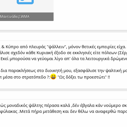
Μαντινάδες!.WMA
2.7 MB · Views: 16
 & Κύπρο από πλευράς "ψάλλειν", μόνον θετικές εμπειρίες είχα.
ισε σχεδόν κάθε Κυριακή έξοδο σε εκκλησιές είτε πόλεων (Σέρρ
Εκεί μπορούσα να γεύομαι λίγο απ' όλα τα λειτουργικά δρώμενα 
 δια παρακλήσεως στο διοικητή μου, εξασφάλισε την ψαλτική μο
π μέσα στο στρατόπεδο ?:
"Ως δόξει τω προεστώτι" !!
ς μοναδικός ψάλτης πέρασα καλά ,δέν έβγαλα κάν νούμερο σκο
φύλακας .Μετά πήρα μετάθεση και δεν θέλω να αναφερθώ παραπ