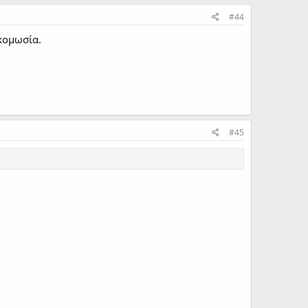
#44
κομωσία.
#45