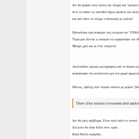
Δεν θα ξεχάσω ποτέ εκείνη την στιγμή που "φεύγοντ
αντί να πιάσω τις κατευθυντήριες αρτάνες του αλε
και από κάτω να ελέγχει ο Διοικητής με κιάλια!!
Παλαιότερα είχα αναφέρει πώς γνώρισα τον "ΟΥΚά
Τώρα μου δίνεται η ευκαιρία να ευχαριστήσω τον 
Ψάλαμε μαζί και σε έναν εσπερινό!
Ακολουθούν μερικές φωτογραφίες από τα άλματα και
ανακάλυψαν στο αυτοκίνητό μου ένα μικρό αρμονιάκ
Πάντως, ψάλτης στον στρατό ισούται με μεγάλο "βύ
Όταν είπα τυπικό εννοούσα από ψαλτ
Δεν θα έχεις πρόβλημα. Είναι πολύ απλό το τυπικό.
Άλλωστε θα είσαι δίπλα στον ιερέα.
Καλή θητεία ευχόμεθα...