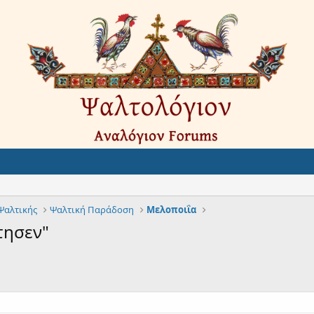
 Ψαλτικής
Ψαλτική Παράδοση
Μελοποιΐα
τησεν"