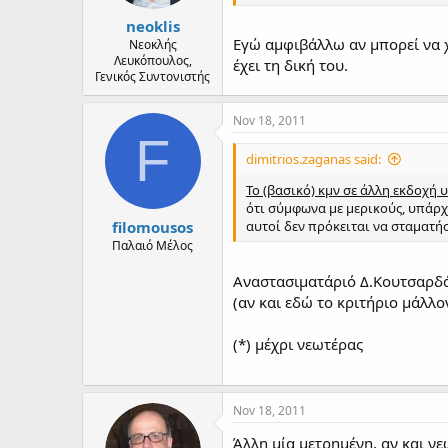
neoklis
Εγώ αμφιβάλλω αν μπορεί να χα
Νεοκλής
Λευκόπουλος,
έχει τη δική του.
Γενικός Συντονιστής
Nov 18, 2011
F
dimitrios.zaganas said:
Το (βασικό) κμν σε άλλη εκδοχή
ότι σύμφωνα με μερικούς, υπάρχε
filomousos
αυτοί δεν πρόκειται να σταματή
Παλαιό Μέλος
Αναστασιματάριό Δ.Κουτσαρδάκ
(αν και εδώ το κριτήριο μάλλον
(*) μέχρι νεωτέρας
Nov 18, 2011
Άλλη μία μετρημένη, αν και ν