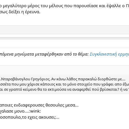
ο μεγαλύτερο μέρος του μέλους που παρουσίασε και έψαλλε ο Πρ
ως δείξει η έρευνα.
τα επόμενα μηνύματα μεταφέρθηκαν από το θέμα:
Συγκλονιστική ερμην
κ.Νταραβάνογλου Γρηγόριος. Αν κάνω λάθος παρακαλώ διορθώστε με....
σσέτα που μου χάρισε κάποιος και το μόνο στοιχείο που γράφει απο έξω 
ι σε γραπτό κείμενο θα το εκτιμούσα να αναφερθεί πού βρίσκεται? ή να "α
 καποιες ενδιαφερουσες θεσουλες μεσα...
 χαλασε μονο....:wink:
οπουλο,το εχεις ακουσει;...