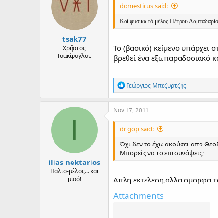
domesticus said:
Καὶ φυσικὰ τὸ μέλος Πέτρου Λαμπαδαρίου
tsak77
Το (βασικό) κείμενο υπάρχει σ
Χρῆστος
Τσακίρογλου
βρεθεί ένα εξωπαραδοσιακό κα
R
Γεώργιος Μπεζυρτζής
e
a
c
Nov 17, 2011
t
I
i
drigop said:
o
n
Όχι δεν το έχω ακούσει απο Θεοδ
s
Μπορείς να το επισυνάψεις;
:
ilias nektarios
Παλιο-μέλος... και
μισό!
Απλη εκτελεση,αλλα ομορφα το
Attachments