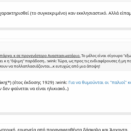
ρακτηρισθεί (το συγκεκριμένο) καν εκκλησιαστικό. Αλλά είπαμε
 υπάρχει κ σε προγενέστερο Αναστασιματάριο.
Το μέλος είναι σίγουρα "εξ
ι κ η "όψιμη" παράδοση.. :wink: Τώρα, ως προς τις ενδιαφέρουσες ή μη
σουν να πολλαπλασιάζονται...κ ευτυχώς από μια άποψη!
η(*) (έτος έκδοσης 1929) :wink:
Για να θυμούνται οι ''παλιοί'' 
 δεν φαίνεται να είναι ηλικιακό..)
εωτερική, ερμηνεία από προαναφερθέντα δάσκαλο και Άρχοντα.