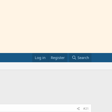
Log in
Register
Search
#21