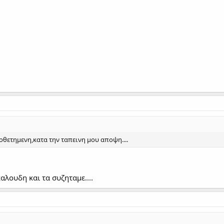
θετημενη,κατα την ταπεινη μου αποψη....
λουδη και τα συζηταμε....