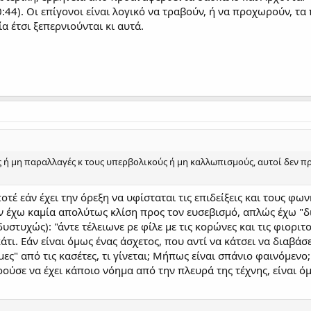
0:44). Οι επίγονοι είναι λογικό να τραβούν, ή να προχωρούν, τ
α έτσι ξεπερνιούνται κι αυτά.
ς ή μη παραλλαγές κ τους υπερβολικούς ή μη καλλωπισμούς, αυτοί δεν π
τέ εάν έχει την όρεξη να υφίσταται τις επιδείξεις και τους φ
εν έχω καμία απολύτως κλίση προς τον ευσεβισμό, απλώς έχω "δι
υστυχώς): "άντε τέλειωνε ρε φίλε με τις κορώνες και τις φιορι
 κάτι. Εάν είναι όμως ένας άσχετος, που αντί να κάτσει να διαβά
μες" από τις κασέτες, τι γίνεται; Μήπως είναι σπάνιο φαινόμενο;
ύσε να έχει κάποιο νόημα από την πλευρά της τέχνης, είναι 