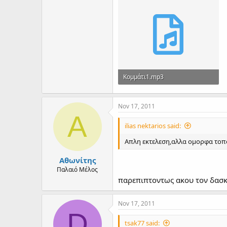
Κομμάτι1.mp3
3.4 MB · Views: 146
Nov 17, 2011
Α
ilias nektarios said:
Απλη εκτελεση,αλλα ομορφα τοπο
Αθωνίτης
Παλαιό Μέλος
παρεπιπτοντως ακου τον δασκα
Nov 17, 2011
D
tsak77 said: