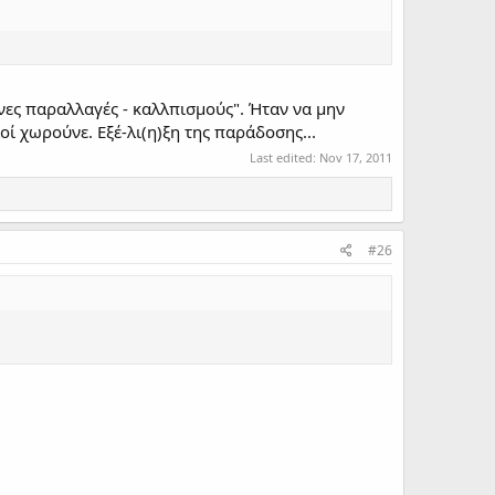
ενες παραλλαγές - καλλπισμούς". Ήταν να μην
ί χωρούνε. Εξέ-λι(η)ξη της παράδοσης...
Last edited:
Nov 17, 2011
#26