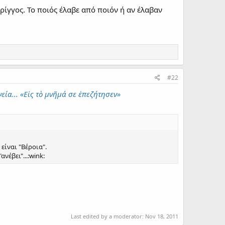
ίγγος. Το ποιός έλαβε από ποιόν ή αν έλαβαν
#22
εία... «Εἰς τὸ μνῆμά σε ἐπεζήτησεν»
είναι "Βέροια".
νέβει"...:wink:
Last edited by a moderator:
Nov 18, 2011