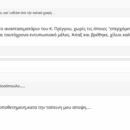
, κατ΄ευθείαν ἀπὸ τὴν παλαιὰ γρ
αφή ...
το αναστασιματάριο του Κ. Πρίγγου, χωρίς τις όποιες "επερχόμ
ι ταυτόχρονα εντυπωσιακό μέλος. Άπαξ και βρέθηκε, χίλιοι καλο
οσόπουλο......
ποθετημενη,κατα την ταπεινη μου αποψη....