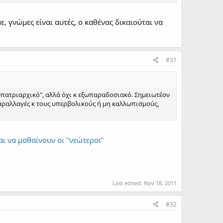
, γνώμες είναι αυτές, ο καθένας δικαιούται να
#31
ωπατριαρχικό", αλλά όχι κ εξωπαραδοσιακό. Σημειωτέον
 παραλλαγές κ τους υπερβολικούς ή μη καλλωπισμούς,
και να μαθαίνουν οι ''νεώτεροι''
Last edited:
Nov 18, 2011
#32