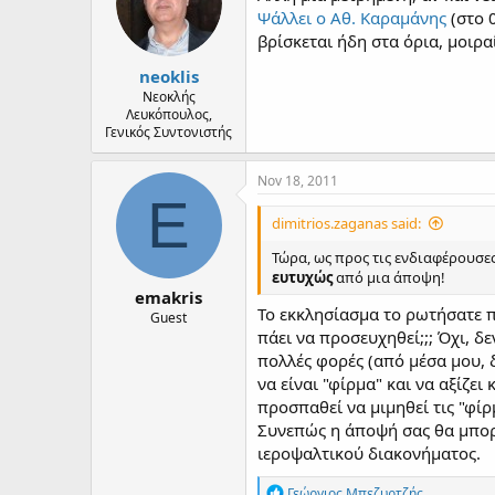
Ψάλλει ο Αθ. Καραμάνης
(στο 
βρίσκεται ήδη στα όρια, μοιραί
neoklis
Νεοκλής
Λευκόπουλος,
Γενικός Συντονιστής
Nov 18, 2011
E
dimitrios.zaganas said:
Τώρα, ως προς τις ενδιαφέρουσε
ευτυχώς
από μια άποψη!
emakris
Το εκκλησίασμα το ρωτήσατε πο
Guest
πάει να προσευχηθεί;;; Όχι, δ
πολλές φορές (από μέσα μου, δ
να είναι "φίρμα" και να αξίζει
προσπαθεί να μιμηθεί τις "φίρ
Συνεπώς η άποψή σας θα μπορο
ιεροψαλτικού διακονήματος.
R
Γεώργιος Μπεζυρτζής