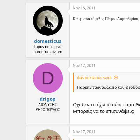
Nov 15, 2011
Καὶ φυσικὰ τὸ μέλος Πέτρου Λαμπαδαρίου, κ
domesticus
Lupus non curat
numerum ovium
Nov 17, 2011
D
ilias nektarios said:
Παρεπιπτωντως,απο τον Θεοδοσοπ
drigop
Όχι δεν το έχω ακούσει απο Θε
ΔΙΟΝΥΣΗΣ
ΡΗΓΟΠΟΥΛΟΣ
Μπορείς να το επισυνάψεις;
Nov 17, 2011