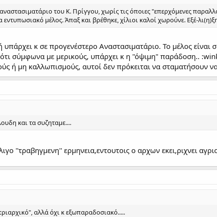
 αναστασιματάριο του Κ. Πρίγγου, χωρίς τις όποιες "επερχόμενες παραλλα
ντυπωσιακό μέλος. Άπαξ και βρέθηκε, χίλιοι καλοί χωρούνε. Εξέ-λι(η)ξη
ή υπάρχει κ σε προγενέστερο Αναστασιματάριο. Το μέλος είναι 
τι σύμφωνα με μερικούς, υπάρχει κ η "όψιμη" παράδοση.. :wink
ύς ή μη καλλωπισμούς, αυτοί δεν πρόκειται να σταματήσουν ν
υδη και τα συζηταμε....
γο ''τραβηγμενη'' ερμηνεια,εντουτοις ο αρχων εκει,ριχνει αγριο 
ατριαρχικό", αλλά όχι κ εξωπαραδοσιακό.....