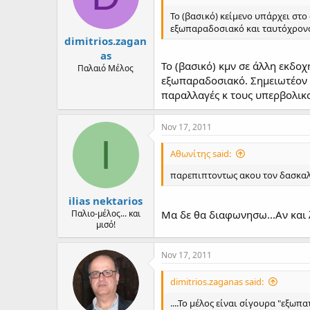
Το (βασικό) κείμενο υπάρχει στο
εξωπαραδοσιακό και ταυτόχρονα ε
dimitrios.zagan
as
Το (βασικό) κμν σε άλλη εκδοχ
Παλαιό Μέλος
εξωπαραδοσιακό. Σημειωτέον ό
παραλλαγές κ τους υπερβολικο
Nov 17, 2011
I
Αθωνίτης said:
παρεπιπτοντως ακου τον δασκαλο
ilias nektarios
Παλιο-μέλος... και
Μα δε θα διαφωνησω...Αν και λι
μισό!
Nov 17, 2011
dimitrios.zaganas said:
....Το μέλος είναι σίγουρα "εξωπ