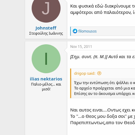
d
d
J
Και φυσικά εδώ διακρίνουμε τ
s
a
t
t
αμφότεροι από παλαιότερον, ίσ
a
e
r
Johnsteff
t
R
filomousos
e
Στεφούλης Ιωάννης
e
r
a
c
Nov 15, 2011
t
I
i
[Σημ. συντ. (π. Μ.)] Αυτό και 
o
n
s
drigop said:
:
ilias nektarios
Έχω την εντύπωση ότι ψάλλει ο 
Παλιο-μέλος... και
Το αρχείο προέρχεται από μια κα
μισό!
Επίσης αν το άκουσμα υπάρχει κα
Ναι αυτος ειναι....Οντως εχει
Το ''...ο Θεος μου δοξα σοι'' με
Παρεπιπτωντως,απο τον Θεοδοσ