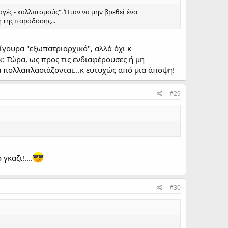
γές - καλλπισμούς". Ήταν να μην βρεθεί ένα
 της παράδοσης...
σίγουρα "εξωπατριαρχικό", αλλά όχι κ
: Τώρα, ως προς τις ενδιαφέρουσες ή μη
α πολλαπλασιάζονται...κ ευτυχώς από μια άποψη!
#29
γκαζι!....
#30