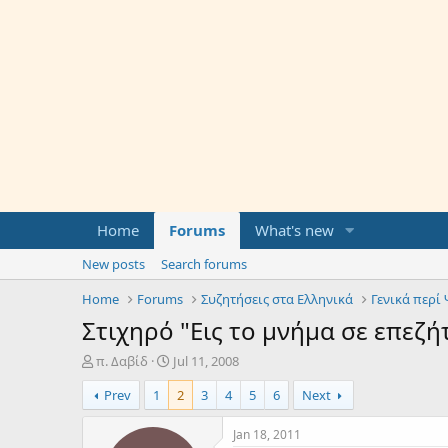
Home
Forums
What's new
New posts
Search forums
Home
Forums
Συζητήσεις στα Ελληνικά
Γενικά περί
Στιχηρό "Εις το μνήμα σε επεζή
T
S
π. Δαβίδ
Jul 11, 2008
h
t
Prev
1
2
3
4
5
6
Next
r
a
e
r
a
t
Jan 18, 2011