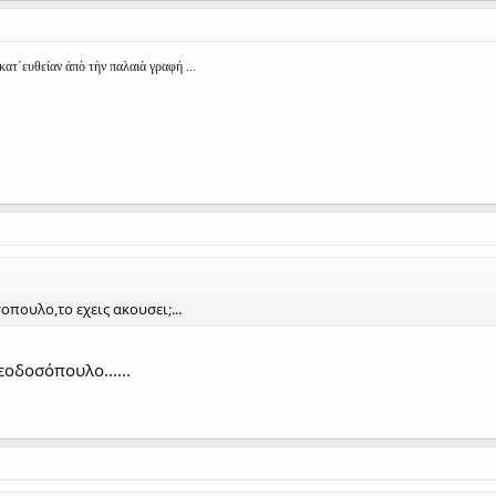
ατ΄ευθείαν ἀπὸ τὴν παλαιὰ γρ
αφή ...
ουλο,το εχεις ακουσει;...
οδοσόπουλο......