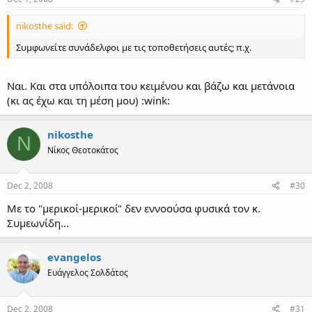
nikosthe said:
Συμφωνείτε συνάδελφοι με τις τοποθετήσεις αυτές; π.χ.
Ναι. Και στα υπόλοιπα του κειμένου και βάζω και μετάνοια
(κι ας έχω και τη μέση μου) :wink:
nikosthe
N
Νίκος Θεοτοκάτος
Dec 2, 2008
#30
Με το "μερικοί-μερικοί" δεν εννοούσα φυσικά τον κ.
Συμεωνίδη...
evangelos
Ευάγγελος Σολδάτος
Dec 2, 2008
#31