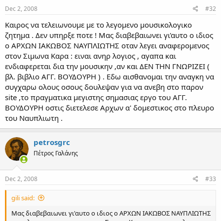
Dec 2, 2008
#32
Καιρος να τελειωνουμε με το λεγομενο μουσικολογικο
ζητημα . Δεν υπηρξε ποτε ! Μας διαβεβαιωνει γι'αυτο ο ιδιος
ο ΑΡΧΩΝ ΙΑΚΩΒΟΣ ΝΑΥΠΛΙΩΤΗΣ οταν λεγει αναφερομενος
στον Σιμωνα Καρα : ειναι ανηρ λογιος , αγαπα και
ενδιαφερεται δια την μουσικην ,αν και ΔΕΝ ΤΗΝ ΓΝΩΡΙΖΕΙ (
βλ. βιβλιο ΑΓΓ. ΒΟΥΔΟΥΡΗ ) . Εδω αισθανομαι την αναγκη να
συγχαρω ολους οσους δουλεψαν για να ανεβη στο παρον
site ,το πραγματικα μεγιστης σημασιας εργο του ΑΓΓ.
ΒΟΥΔΟΥΡΗ οστις διετελεσε Αρχων α' δομεστικος στο πλευρο
του Ναυπλιωτη .
petrosgrc
Πέτρος Γαλάνης
Dec 2, 2008
#33
gili said:
Μας διαβεβαιωνει γι'αυτο ο ιδιος ο ΑΡΧΩΝ ΙΑΚΩΒΟΣ ΝΑΥΠΛΙΩΤΗΣ