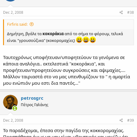
Dec 2, 2008
#38
Firfiris said:
Δημήτρη, βγάλε τα
κοκοράκια
από το σήμα το φόρουμ, τελικά
είναι "γρουσούζικα" (κοκορομαχίες)
Ταυτοχρόνως υποφήτευαν/υποφητεύουν τα γενόμενα σε
κάποια αναλόγια.. εκτελεστικά ''κοκοράκια'', και
προφήτευαν/προφητεύουν συγκρούσεις και αψιμαχίες....
Μάλλον ταιριαστά στο να μας υπενθυμίζουν το '' η αμαρτία
μου ενώπιόν μου εστι δια παντός...''
petrosgrc
Πέτρος Γαλάνης
Dec 2, 2008
#39
Το παραδέχομαι, έπεσα στην παγίδα της κοκκορομαχίας.
Προσπάθησα όμως να μην είμαι υβριστικός και νομίζω ότι