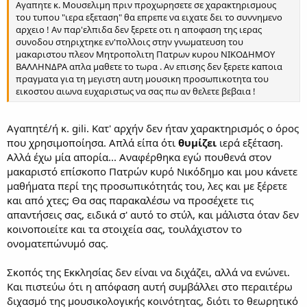
Αγαπητε κ. Μουσελιμη πριν προχωρησετε σε χαρακτηρισμους
του τυπου "ιερα εξεταση" θα επρεπε να ειχατε δει το συννημενο
αρχειο ! Αν παρ'ελπιδα δεν ξερετε οτι η αποφαση της ιερας
συνοδου στηριχτηκε εν'πολλοις στην γνωματευση του
μακαριστου πλεον Μητροπολιτη Πατρων κυρου ΝΙΚΟΔΗΜΟΥ
ΒΑΛΛΗΝΔΡΑ απλα μαθετε το τωρα . Αν επισης δεν ξερετε καποια
πραγματα για τη μεγιστη αυτη μουσικη προσωπικοτητα του
εικοστου αιωνα ευχαριστως να σας πω αν θελετε βεβαια !
Αγαπητέ/ή κ. gili. Κατ' αρχήν δεν ήταν χαρακτηρισμός ο όρος
που χρησιμοποίησα. Απλά είπα ότι
θυμίζει
ιερά εξέταση.
Αλλά έχω μία απορία... Αναφέρθηκα εγώ πουθενά στον
μακαριστό επίσκοπο Πατρών κυρό Νικόδημο και μου κάνετε
μαθήματα περί της προσωπικότητάς του, λες και με ξέρετε
και από χτες; Θα σας παρακαλέσω να προσέχετε τις
απαντήσεις σας, ειδικά σ' αυτό το στύλ, και μάλιστα όταν δεν
κοινοποιείτε και τα στοιχεία σας, τουλάχιστον το
ονοματεπώνυμό σας.
Σκοπός της Εκκλησίας δεν είναι να διχάζει, αλλά να ενώνει.
Και πιστεύω ότι η απόφαση αυτή συμβάλλει στο περαιτέρω
διχασμό της μουσικολογικής κοινότητας, διότι το θεωρητικό