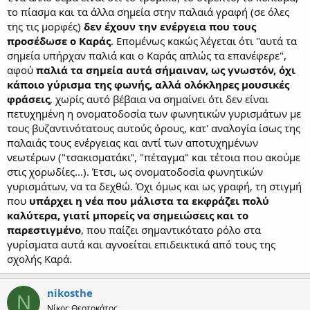
το πίασμα και τα άλλα σημεία στην παλαιά γραφή (σε όλες
της τις μορφές)
δεν έχουν την ενέργεια που τους
προσέδωσε ο Καράς
. Επομένως κακώς λέγεται ότι "αυτά τα
σημεία υπήρχαν παλιά και ο Καράς απλώς τα επανέφερε",
αφού
παλιά τα σημεία αυτά σήμαιναν, ως γνωστόν, όχι
κάποιο γύρισμα της φωνής, αλλά ολόκληρες μουσικές
φράσεις
, χωρίς αυτό βέβαια να σημαίνει ότι δεν είναι
πετυχημένη η ονοματοδοσία των φωνητικών γυρισμάτων με
τους βυζαντινότατους αυτούς όρους, κατ' αναλογία ίσως της
παλαιάς τους ενέργειας και αντί των αποτυχημένων
νεωτέρων ("τσακισματάκι", "πέταγμα" και τέτοια που ακούμε
στις χορωδίες...). Έτσι, ως ονοματοδοσία φωνητικών
γυρισμάτων, να τα δεχθώ. Όχι όμως και ως γραφή, τη στιγμή
που
υπάρχει η νέα που μάλιστα τα εκφράζει πολύ
καλύτερα, γιατί μπορείς να σημειώσεις και το
παρεστιγμένο
, που παίζει σημαντικότατο ρόλο στα
γυρίσματα αυτά και αγνοείται επιδεικτικά από τους της
σχολής Καρά.
nikosthe
N
Νίκος Θεοτοκάτος