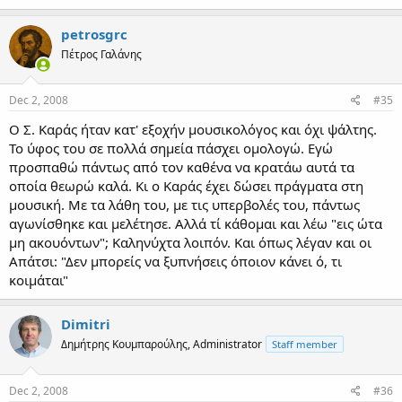
petrosgrc
Πέτρος Γαλάνης
Dec 2, 2008
#35
Ο Σ. Καράς ήταν κατ' εξοχήν μουσικολόγος και όχι ψάλτης.
Το ύφος του σε πολλά σημεία πάσχει ομολογώ. Εγώ
προσπαθώ πάντως από τον καθένα να κρατάω αυτά τα
οποία θεωρώ καλά. Κι ο Καράς έχει δώσει πράγματα στη
μουσική. Με τα λάθη του, με τις υπερβολές του, πάντως
αγωνίσθηκε και μελέτησε. Αλλά τί κάθομαι και λέω "εις ώτα
μη ακουόντων"; Καληνύχτα λοιπόν. Και όπως λέγαν και οι
Απάτσι: "Δεν μπορείς να ξυπνήσεις όποιον κάνει ό, τι
κοιμάται"
Dimitri
Δημήτρης Κουμπαρούλης, Administrator
Staff member
Dec 2, 2008
#36