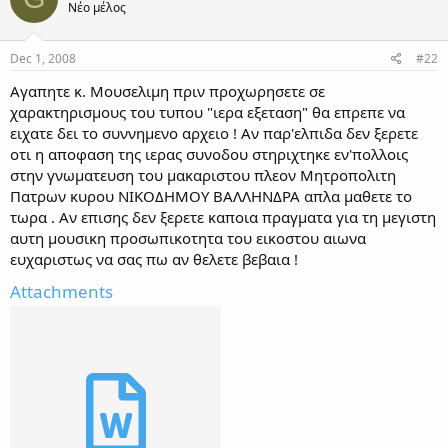
Νέο μέλος
Dec 1, 2008
#22
Αγαπητε κ. Μουσελιμη πριν προχωρησετε σε
χαρακτηρισμους του τυπου "ιερα εξεταση" θα επρεπε να
ειχατε δει το συννημενο αρχειο ! Αν παρ'ελπιδα δεν ξερετε
οτι η αποφαση της ιερας συνοδου στηριχτηκε εν'πολλοις
στην γνωματευση του μακαριστου πλεον Μητροπολιτη
Πατρων κυρου ΝΙΚΟΔΗΜΟΥ ΒΑΛΛΗΝΔΡΑ απλα μαθετε το
τωρα . Αν επισης δεν ξερετε καποια πραγματα για τη μεγιστη
αυτη μουσικη προσωπικοτητα του εικοστου αιωνα
ευχαριστως να σας πω αν θελετε βεβαια !
Attachments