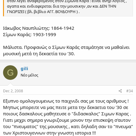
οταν λεγει αναφερομενος στον Σιμωνα Καρα : ειναι ανηρ λογιος ,
αγαπα και ενδιαφερεται δια την μουσικην ,αν και ΔΕΝ ΤΗΝ
ΓΝΩΡΙΖΕΙ ( βλ. βιβλιο ΑΓΓ. ΒΟΥΔΟΥΡΗ ) .
Ιάκωβος Ναυπλιώτης: 1864-1942
Σίμων Καράς: 1903-1999
Μάλιστα. Προφανώς ο Σίμων Καράς σταμάτησε να μαθαίνει
μουσική μετά τη δεκαετία του '30.
gili
G
Νέο μέλος
Dec 2, 2008
#34
Εξυπνο ομολογουμενως το παιχνιδι σας με τους αριθμους !
Μηπως μπορειτε να μας πειτε μετα την δεκαετια του '30 σε
ποιους δασκαλους μαθητευσε ο "διδασκαλος" Σιμων Καρας .
Γιατι μεχρι σημερα γνωριζουμε μονον την επισκεψη σ'αυτον
του "πνευματος" της μουσικης , κατι δηλαδη σαν το "πνευμα"
των Χριστουγεννων στην γνωστη ιστορια !!!