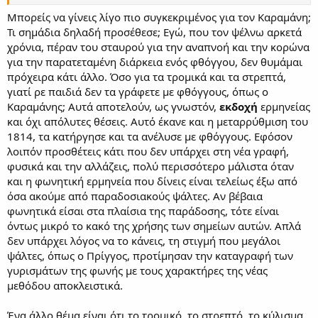
Μπορείς να γίνεις λίγο πιο συγκεκριμένος για τον Καραμάνη;
Τι σημάδια δηλαδή προσέθεσε; Εγώ, που τον ψέλνω αρκετά
χρόνια, πέραν του σταυρού για την αναπνοή και την κορώνα
για την παρατεταμένη διάρκεια ενός φθόγγου, δεν θυμάμαι
πρόχειρα κάτι άλλο. Όσο για τα τρομικά και τα στρεπτά,
γιατί ρε παιδιά δεν τα γράφετε με φθόγγους, όπως ο
Καραμάνης; Αυτά αποτελούν, ως γνωστόν,
εκδοχή
ερμηνείας
και όχι απόλυτες θέσεις. Αυτό έκανε και η μεταρρύθμιση του
1814, τα κατήργησε και τα ανέλυσε με φθόγγους. Εφόσον
λοιπόν προσθέτεις κάτι που δεν υπάρχει στη νέα γραφή,
φυσικά και την αλλάζεις, πολύ περισσότερο μάλιστα όταν
και η φωνητική ερμηνεία που δίνεις είναι τελείως έξω από
όσα ακούμε από παραδοσιακούς ψάλτες. Αν βέβαια
φωνητικά είσαι στα πλαίσια της παράδοσης, τότε είναι
όντως μικρό το κακό της χρήσης των σημείων αυτών. Απλά
δεν υπάρχει λόγος να το κάνεις, τη στιγμή που μεγάλοι
ψάλτες, όπως ο Πρίγγος, προτίμησαν την καταγραφή των
γυρισμάτων της φωνής με τους χαρακτήρες της νέας
μεθόδου αποκλειστικά.
Ένα άλλο θέμα είναι ότι το τρομικό, το στρεπτό, το κύλισμα,