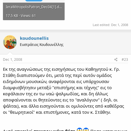
IeraMitropolisPatron_Dec04[1].doc
17.5 KB · Views: 61
Last edited:
Dec 1, 2008
koudounellis
Ευστράτιος Κουδουνέλλης
Dec 1, 2008
#23
Εκ της αναγνώσεως της εισηγήσεως του Καθηγητού κ. Γρ.
Στάθη διαπιστούμεν ότι, μετά της περί αυτόν ομάδος
ειδημόνων μουσικών, αναφέρονται εις υπάρχουσαν
διαμφισβήτησιν μεταξύ "επιστήμης και τέχνης" εις το
κεφάλαιον της εν τω ναώ ψαλμωδίας, και δη άλλως
αποφαίνονται οι θητεύοντες εις το "αναλόγιον" ( δηλ. οι
ψάλται), και άλλα εισηγούνται οι ομιλούντες από καθέδρας
οι "θεωρητικοί" και επιστήμονες, κατά τον κ. Στάθην.