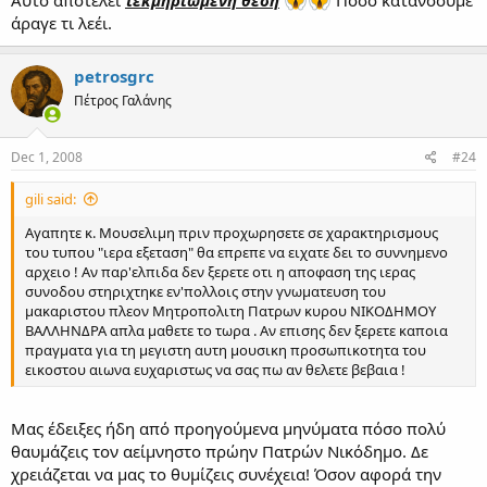
Αυτό αποτελεί
τεκμηριωμένη θέση
Ποσο κατανοουμε
άραγε τι λεέι.
petrosgrc
Πέτρος Γαλάνης
Dec 1, 2008
#24
gili said:
Αγαπητε κ. Μουσελιμη πριν προχωρησετε σε χαρακτηρισμους
του τυπου "ιερα εξεταση" θα επρεπε να ειχατε δει το συννημενο
αρχειο ! Αν παρ'ελπιδα δεν ξερετε οτι η αποφαση της ιερας
συνοδου στηριχτηκε εν'πολλοις στην γνωματευση του
μακαριστου πλεον Μητροπολιτη Πατρων κυρου ΝΙΚΟΔΗΜΟΥ
ΒΑΛΛΗΝΔΡΑ απλα μαθετε το τωρα . Αν επισης δεν ξερετε καποια
πραγματα για τη μεγιστη αυτη μουσικη προσωπικοτητα του
εικοστου αιωνα ευχαριστως να σας πω αν θελετε βεβαια !
Μας έδειξες ήδη από προηγούμενα μηνύματα πόσο πολύ
θαυμάζεις τον αείμνηστο πρώην Πατρών Νικόδημο. Δε
χρειάζεται να μας το θυμίζεις συνέχεια! Όσον αφορά την