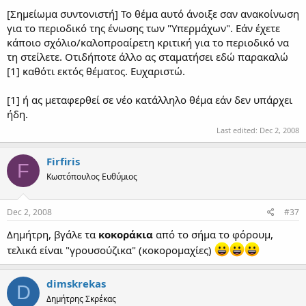
[Σημείωμα συντονιστή] Το θέμα αυτό άνοιξε σαν ανακοίνωση
για το περιοδικό της ένωσης των "Υπερμάχων". Εάν έχετε
κάποιο σχόλιο/καλοπροαίρετη κριτική για το περιοδικό να
τη στείλετε. Οτιδήποτε άλλο ας σταματήσει εδώ παρακαλώ
[1] καθότι εκτός θέματος. Ευχαριστώ.
[1] ή ας μεταφερθεί σε νέο κατάλληλο θέμα εάν δεν υπάρχει
ήδη.
Last edited:
Dec 2, 2008
Firfiris
F
Κωστόπουλος Ευθύμιος
Dec 2, 2008
#37
Δημήτρη, βγάλε τα
κοκοράκια
από το σήμα το φόρουμ,
τελικά είναι "γρουσούζικα" (κοκορομαχίες)
dimskrekas
D
Δημήτρης Σκρέκας