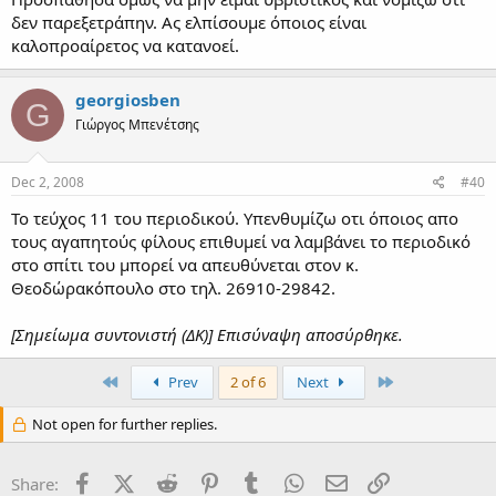
δεν παρεξετράπην. Ας ελπίσουμε όποιος είναι
καλοπροαίρετος να κατανοεί.
georgiosben
G
Γιώργος Μπενέτσης
Dec 2, 2008
#40
Το τεύχος 11 του περιοδικού. Υπενθυμίζω οτι όποιος απο
τους αγαπητούς φίλους επιθυμεί να λαμβάνει το περιοδικό
στο σπίτι του μπορεί να απευθύνεται στον κ.
Θεοδώρακόπουλο στο τηλ. 26910-29842.
[Σημείωμα συντονιστή (ΔΚ)] Επισύναψη αποσύρθηκε.
First
Last
Prev
2 of 6
Next
Not open for further replies.
Facebook
X (Twitter)
Reddit
Pinterest
Tumblr
WhatsApp
Email
Link
Share: