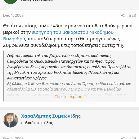
Dec 1, 2008
#28
Θα ήταν επίσης πολύ ενδιαφέρον να τοποθετηθούν μερικοί-
μερικοί στην
εισήγηση του μακαριστού Νικοδήμου
Βαληνδρά
, που πολύ ωραία παρετέθη προηγουμένως.
Συμφωνείτε συνάδελφοι με τις τοποθετήσεις αυτές; π.χ.
Γνήσιοι εκφρασταί, του βυζαντινού εκκλησιαστικού ύφους
θεωρούνται το Οικουμενικόν Πατριαρχείον και το Άγιον Όρος.
Αναφέρονται δε ως κορυφαίοι και διαπρεπείς οι αοίδιμοι Πρωτοψάλται
της Μεγάλης του Χριστού Εκκλησίας Ιάκωβος (Ναυπλιώτης) και
Κωνσταντίνος Πρίγγος.
Εξ άλλου, η Ι. Μονή Βατοπεδίου του Άγιου Όρους, εκδίδει επ' εσχάτων
αλλεπάλληλα CD, τα oποία απηχούν την φωνήν και την μελωδίαν
ψάλτου τινός, εκτός του Άγιου Όρους διατελούντος και διδάσκοντος
Click to expand...
την ψαλτικήν τέχνην, κατά το ύφος της καλουμένης «Σχολής Καρρά».
Ουχ ήττον δι' αυτών διακυβεύεται το γνήσιον αγιορειτικόν ύφος, το
όποιον, ως ελέχθη, ομού με το του Οικουμενικού Πατριαρχείου,
Χαραλάμπης Συμεωνίδης
θεωρούνται αυθεντικώς παραδοσιακά.
παλαιότατο μέλος
Dec 1, 2008
#29