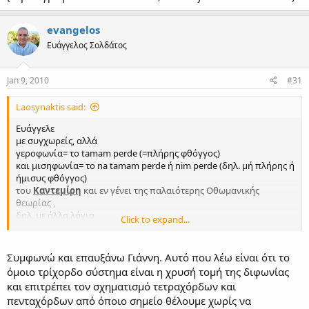
evangelos
Ευάγγελος Σολδάτος
Jan 9, 2010
#31
Laosynaktis said:
Ευάγγελε
με συγχωρείς, αλλά
γεροφωνία= το tamam perde (=πλήρης φθόγγος)
και μισηφωνία= το na tamam perde ή nim perde (δηλ. μή πλήρης ή
ήμισυς φθόγγος)
του
Καντεμίρη
και εν γένει της παλαιότερης Οθωμανικής
θεωρίας ,
δηλ. με άλλα λόγια,
Click to expand...
γεροφωνίες=οι φυσικοί φθόγγοι της βασικής κλίμακας
μισηφωνίες= οι ενδιάμεσοι φθόγγοι, διέσεις και υφέσεις, τα
"νίμια" που λέει κι ο Kηλτζανίδης, τουτέστιν τα "ημίτονα" με την
Συμφωνώ και επαυξάνω Γιάννη. Αυτό που λέω είναι ότι το
έννοια του αλλoiωμένου (και ανάμεσα στους φυσικούς κείμενου)
όμοιο τρίχορδο σύστημα είναι η χρυσή τομή της διφωνίας
φθόγγου.
και επιτρέπει τον σχηματισμό τετραχόρδων και
Δεν είναι γεροφωνία=μεγάλο διάστημα και μισηφωνία=μικρό
πενταχόρδων από όποιο σημείο θέλουμε χωρίς να
διάστημα, για να υπολογίσουμε διφωνίες όμοιες κλπ.