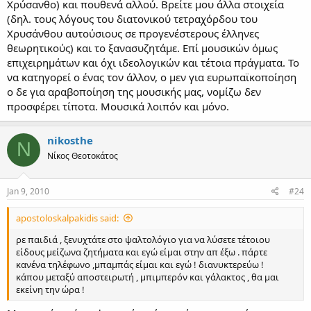
Χρύσανθο) και πουθενά αλλού. Βρείτε μου άλλα στοιχεία
(δηλ. τους λόγους του διατονικού τετραχόρδου του
Χρυσάνθου αυτούσιους σε προγενέστερους έλληνες
θεωρητικούς) και το ξανασυζητάμε. Επί μουσικών όμως
επιχειρημάτων και όχι ιδεολογικών και τέτοια πράγματα. Το
να κατηγορεί ο ένας τον άλλον, ο μεν για ευρωπαϊκοποίηση
ο δε για αραβοποίηση της μουσικής μας, νομίζω δεν
προσφέρει τίποτα. Μουσικά λοιπόν και μόνο.
nikosthe
N
Νίκος Θεοτοκάτος
Jan 9, 2010
#24
apostoloskalpakidis said:
ρε παιδιά , ξενυχτάτε στο ψαλτολόγιο για να λύσετε τέτοιου
είδους μείζωνα ζητήματα και εγώ είμαι στην απ έξω . πάρτε
κανένα τηλέφωνο ,μπαμπάς είμαι και εγώ ! διανυκτερεύω !
κάπου μεταξύ αποστειρωτή , μπιμπερόν και γάλακτος , θα μαι
εκείνη την ώρα !