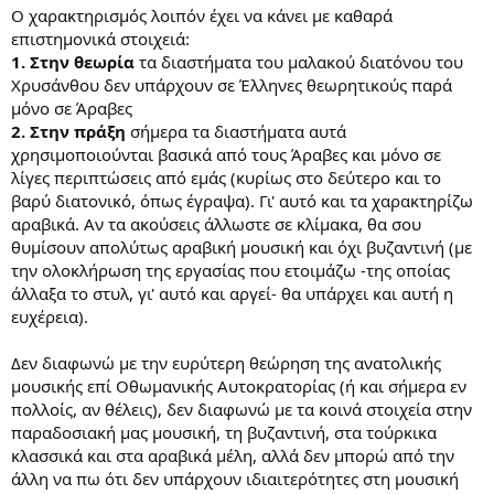
θεωρητικούς) και το ξανασυζητάμε.
Ο χαρακτηρισμός λοιπόν έχει να κάνει με καθαρά
επιστημονικά στοιχειά:
1. Στην θεωρία
τα διαστήματα του μαλακού διατόνου του
Χρυσάνθου δεν υπάρχουν σε Έλληνες θεωρητικούς παρά
μόνο σε Άραβες
2. Στην πράξη
σήμερα τα διαστήματα αυτά
χρησιμοποιούνται βασικά από τους Άραβες και μόνο σε
λίγες περιπτώσεις από εμάς (κυρίως στο δεύτερο και το
βαρύ διατονικό, όπως έγραψα). Γι' αυτό και τα χαρακτηρίζω
αραβικά. Αν τα ακούσεις άλλωστε σε κλίμακα, θα σου
θυμίσουν απολύτως αραβική μουσική και όχι βυζαντινή (με
την ολοκλήρωση της εργασίας που ετοιμάζω -της οποίας
άλλαξα το στυλ, γι' αυτό και αργεί- θα υπάρχει και αυτή η
ευχέρεια).
Δεν διαφωνώ με την ευρύτερη θεώρηση της ανατολικής
μουσικής επί Οθωμανικής Αυτοκρατορίας (ή και σήμερα εν
πολλοίς, αν θέλεις), δεν διαφωνώ με τα κοινά στοιχεία στην
παραδοσιακή μας μουσική, τη βυζαντινή, στα τούρκικα
κλασσικά και στα αραβικά μέλη, αλλά δεν μπορώ από την
άλλη να πω ότι δεν υπάρχουν ιδιαιτερότητες στη μουσική