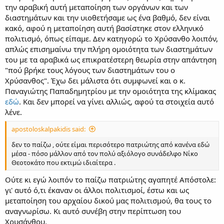
την αραβική αυτή μεταποίηση των οργάνων και των
διαστημάτων και την υιοθετήσαμε ως ένα βαθμό, δεν είναι
κακό, αφού η μεταποίηση αυτή βασίστηκε στον ελληνικό
πολιτισμό, όπως είπαμε. Δεν κατηγορώ το Χρύσανθο λοιπόν,
απλώς επισημαίνω την πλήρη ομοιότητα των διαστημάτων
του με τα αραβικά ως επικρατέστερη θεωρία στην απάντηση
"πού βρήκε τους λόγους των διαστημάτων του ο
Χρύσανθος". Έχω δει μάλιστα ότι συμφωνεί και ο κ.
Παναγιώτης Παπαδημητρίου με την ομοιότητα της κλίμακας
εδώ
. Και δεν μπορεί να γίνει αλλιώς, αφού τα στοιχεία αυτό
λένε.
apostoloskalpakidis said:
δεν το παίζω , ούτε είμαι περισότερο πατριώτης από κανένα εδώ
μέσα - πόσο μάλλον από τον πολύ αξιόλογο συνάδελφο Νίκο
Θεοτοκάτο που εκτιμώ ιδιαίτερα .
Ούτε κι εγώ λοιπόν το παίζω πατριώτης αγαπητέ Απόστολε:
γι' αυτό ό,τι έκαναν οι άλλοι πολιτισμοί, έστω και ως
μεταποίηση του αρχαίου δικού μας πολιτισμού, θα τους το
αναγνωρίσω. Κι αυτό συνέβη στην περίπτωση του
Χρυσάνθου.