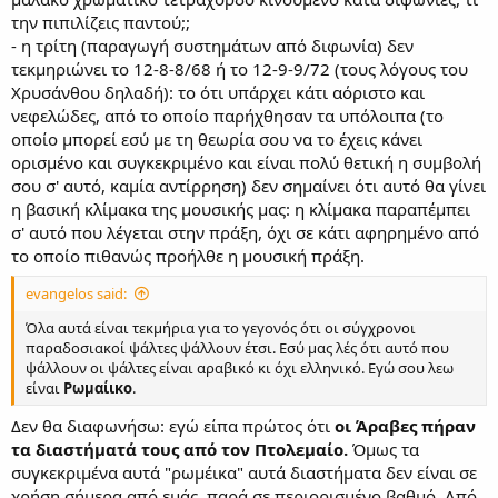
την πιπιλίζεις παντού;;
- η τρίτη (παραγωγή συστημάτων από διφωνία) δεν
τεκμηριώνει το 12-8-8/68 ή το 12-9-9/72 (τους λόγους του
Χρυσάνθου δηλαδή): το ότι υπάρχει κάτι αόριστο και
νεφελώδες, από το οποίο παρήχθησαν τα υπόλοιπα (το
οποίο μπορεί εσύ με τη θεωρία σου να το έχεις κάνει
ορισμένο και συγκεκριμένο και είναι πολύ θετική η συμβολή
σου σ' αυτό, καμία αντίρρηση) δεν σημαίνει ότι αυτό θα γίνει
η βασική κλίμακα της μουσικής μας: η κλίμακα παραπέμπει
σ' αυτό που λέγεται στην πράξη, όχι σε κάτι αφηρημένο από
το οποίο πιθανώς προήλθε η μουσική πράξη.
evangelos said:
Όλα αυτά είναι τεκμήρια για το γεγονός ότι οι σύγχρονοι
παραδοσιακοί ψάλτες ψάλλουν έτσι. Εσύ μας λές ότι αυτό που
ψάλλουν οι ψάλτες είναι αραβικό κι όχι ελληνικό. Εγώ σου λεω
είναι
Ρωμαίικο
.
Δεν θα διαφωνήσω: εγώ είπα πρώτος ότι
οι Άραβες πήραν
τα διαστήματά τους από τον Πτολεμαίο.
Όμως τα
συγκεκριμένα αυτά "ρωμέικα" αυτά διαστήματα δεν είναι σε
χρήση σήμερα από εμάς, παρά σε περιορισμένο βαθμό. Από