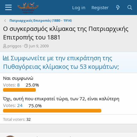
Log in
Register
Πατριαρχικές Επιτροπές (1880 - 1914)
Ο συγκερασμός κλίμακας της Πατριαρχικής
Επιτροπής του 1881
T
S
priggos
Jun 9, 2009
h
t
r
Συμφωνείτε με την επικράτηση της
a
e
r
Πυθαγόρειας κλίμακος τω 53 κομμάτων;
a
t
d
d
Ναι συμφωνώ
s
a
t
t
Votes:
8
25.0%
a
e
r
Όχι, αυτή που επικρατεί τώρα, των 72, είναι καλύτερη
t
Votes:
24
75.0%
e
r
Total voters
32