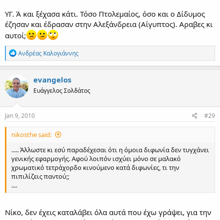
ΥΓ. Ά και ξέχασα κάτι. Τόσο Πτολεμαίος, όσο και ο Δίδυμος
έζησαν και έδρασαν στην Αλεξάνδρεια (Αίγυπτος). Αραβες κι
αυτοί;
R
Ανδρέας Καλογιάννης
e
a
c
evangelos
t
Ευάγγελος Σολδάτος
i
o
n
s
Jan 9, 2010
#29
:
nikosthe said:
..... Άλλωστε κι εσύ παραδέχεσαι ότι η όμοια διφωνία δεν τυγχάνει
γενικής εφαρμογής. Αφού λοιπόν ισχύει μόνο σε μαλακό
χρωματικό τετράχορδο κινούμενο κατά διφωνίες, τι την
πιπιλίζεις παντού;;
....
Νίκο, δεν έχεις καταλάβει όλα αυτά που έχω γράψει, για την