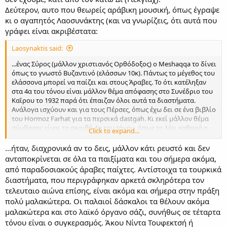
Δεύτερον, αυτο που θεωρείς αράβικη μουσική, όπως έγραψε
κι ο αγαπητός Λαοσυνάκτης (και να γνωρίζεις, ότι αυτά που
γράφει είναι ακριβέστατα:
Laosynaktis said:
...ένας Σύρος (μάλλον χριστιανός Ορθόδοξος) o Meshaqqa το δίνει
όπως το γνωστό Βυζαντινό (ελάσσων 10κ). Πάντως το μέγεθος του
ελάσσονα μπορεί να παίζει και στους Άραβες. Το ότι κατέληξαν
στα 4α του τόνου είναι μάλλον θέμα απόφασης στο Συνέδριο του
Καΐρου το 1932 παρά ότι έπαιζαν όλοι αυτά τα διαστήματα.
Ανάλογα ισχύουν και για τους Πέρσες, όπως έχω δει σε ένα βιβλίο
του Hormoz Farhat για τα περσικά dastgah. Κι εκεί μάλλον θέμα
σύμβασης είναι τα ακριβή 4α του τόνου, όπως το λέει καθαρά ο
Click to expand...
Farhat. Π.χ.το περσικό Homayun (Νενανω) έχει διαστήματα Πα 9-
15-6 Δι. Αυτός όμως βρήκε παίκτες του τάρ και του σετάρ που
...ήταν, διαχρονικά αν το δεις, μάλλον κάτι ρευστό και δεν
έπαιζαν την 2η βαθμίδα αρκετά ψηλότερα.
ανταποκρίνεται σε όλα τα παιξίματα και του σήμερα ακόμα,
από παραδοσιακούς άραβες παίχτες. Αντίστοιχα τα τουρκικά
διαστήματα, που περιγράφηκαν αρκετά σκληρότερα τον
τελευταιο αιώνα επίσης, είναι ακόμα και σήμερα στην πράξη
πολύ μαλακώτερα. Οι παλαιοί δάσκαλοι τα θέλουν ακόμα
μαλακώτερα και στο λαϊκό όργανο σάζι, συνήθως σε τέταρτα
τόνου είναι ο συγκερασμός. Άκου Νίντα Τουφεκτσή ή