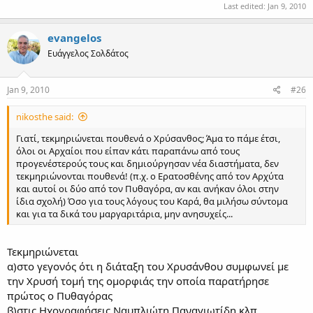
Last edited:
Jan 9, 2010
evangelos
Ευάγγελος Σολδάτος
Jan 9, 2010
#26
nikosthe said:
Γιατί, τεκμηριώνεται πουθενά ο Χρύσανθος; Άμα το πάμε έτσι,
όλοι οι Αρχαίοι που είπαν κάτι παραπάνω από τους
προγενέστερούς τους και δημιούργησαν νέα διαστήματα, δεν
τεκμηριώνονται πουθενά! (π.χ. ο Ερατοσθένης από τον Αρχύτα
και αυτοί οι δύο από τον Πυθαγόρα, αν και ανήκαν όλοι στην
ίδια σχολή) Όσο για τους λόγους του Καρά, θα μιλήσω σύντομα
και για τα δικά του μαργαριτάρια, μην ανησυχείς...
Τεκμηριώνεται
α)στο γεγονός ότι η διάταξη του Χρυσάνθου συμφωνεί με
την Χρυσή τομή της ομορφιάς την οποία παρατήρησε
πρώτος ο Πυθαγόρας
β)στις Ηχογραφήσεις Ναυπλιώτη Παναγιωτίδη κλπ