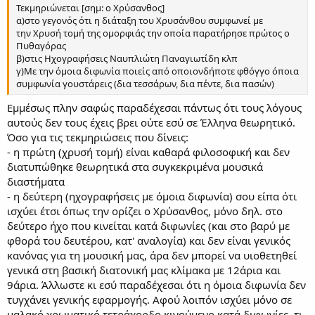
Τεκμηριώνεται [σημ: ο Χρύσανθος]
α)στο γεγονός ότι η διάταξη του Χρυσάνθου συμφωνεί με
την Χρυσή τομή της ομορφιάς την οποία παρατήρησε πρώτος ο
Πυθαγόρας
β)στις Ηχογραφήσεις Ναυπλιώτη Παναγιωτίδη κλπ
γ)Με την όμοια διφωνία ποιείς από οποιονδήποτε φθόγγο όποια
συμφωνία γουστάρεις (δια τεσσάρων, δια πέντε, δια πασών)
Εμμέσως πλην σαφώς παραδέχεσαι πάντως ότι τους λόγους
αυτούς δεν τους έχεις βρει ούτε εσύ σε Έλληνα θεωρητικό.
Όσο για τις τεκμηριώσεις που δίνεις:
- η πρώτη (χρυσή τομή) είναι καθαρά φιλοσοφική και δεν
διατυπώθηκε θεωρητικά στα συγκεκριμένα μουσικά
διαστήματα
- η δεύτερη (ηχογραφήσεις με όμοια διφωνία) σου είπα ότι
ισχύει έτσι όπως την ορίζει ο Χρύσανθος, μόνο δηλ. στο
δεύτερο ήχο που κινείται κατά διφωνίες (και στο βαρύ με
φθορά του δευτέρου, κατ' αναλογία) και δεν είναι γενικός
κανόνας για τη μουσική μας, άρα δεν μπορεί να υιοθετηθεί
γενικά στη βασική διατονική μας κλίμακα με 12άρια και
9άρια. Άλλωστε κι εσύ παραδέχεσαι ότι η όμοια διφωνία δεν
τυγχάνει γενικής εφαρμογής. Αφού λοιπόν ισχύει μόνο σε
μαλακό χρωματικό τετράχορδο κινούμενο κατά διφωνίες, τι