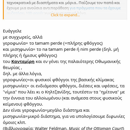
τεχνοκρατικά με διαστήματα και μόρια.. Παίζουμε τον παπά και
έχουμε μια ανούσια αντιπαράθεση
για πράγματα που τα έχουμε
συζητήσει 100 φορές
χωρίς ουσιαστικό λόγο.
Click to expand...
Φιλά
Ευάγγελε
με συγχωρείς, αλλά
γεροφωνία= το tamam perde (=πλήρης φθόγγος)
και μισηφωνία= το na tamam perde ή nim perde (δηλ. μή
πλήρης ή ήμισυς φθόγγος)
του
Καντεμίρη
και εν γένει της παλαιότερης Οθωμανικής
θεωρίας ,
δηλ. με άλλα λόγια,
γεροφωνίες=οι φυσικοί φθόγγοι της βασικής κλίμακας
μισηφωνίες= οι ενδιάμεσοι φθόγγοι, διέσεις και υφέσεις, τα
"νίμια" που λέει κι ο Kηλτζανίδης, τουτέστιν τα "ημίτονα" με
την έννοια του αλλoiωμένου (και ανάμεσα στους φυσικούς
κείμενου) φθόγγου.
Δεν είναι γεροφωνία=μεγάλο διάστημα και
μισηφωνία=μικρό διάστημα, για να υπολογίσουμε διφωνίες
όμοιες κλπ.
(Βιβλιογραφία: Walter Feldman,
Music of the Ottoman Court
)