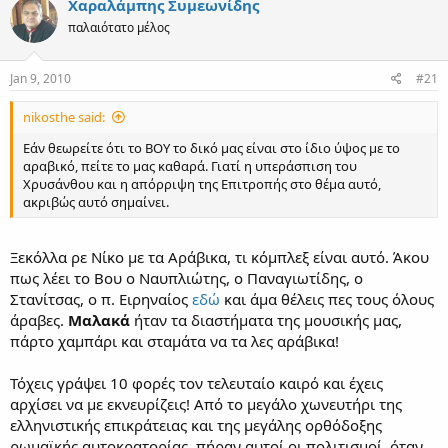
Χαραλάμπης Συμεωνίδης
παλαιότατο μέλος
Jan 9, 2010
#21
nikosthe said:
Εάν θεωρείτε ότι το ΒΟΥ το δικό μας είναι στο ίδιο ύψος με το
αραβικό, πείτε το μας καθαρά. Γιατί η υπεράσπιση του
Χρυσάνθου και η απόρριψη της Επιτροπής στο θέμα αυτό,
ακριβώς αυτό σημαίνει.
Ξεκόλλα ρε Νίκο με τα Αράβικα, τι κόμπλεξ είναι αυτό. Άκου
πως λέει το Βου ο Ναυπλιώτης, ο Παναγιωτίδης, ο
Στανίτσας, ο π. Ειρηναίος
εδώ
και άμα θέλεις πες τους όλους
άραβες.
Μαλακά
ήταν τα διαστήματα της μουσικής μας,
πάρτο χαμπάρι και σταμάτα να τα λες αράβικα!
Τόχεις γράψει 10 φορές τον τελευταίο καιρό και έχεις
αρχίσει να με εκνευρίζεις! Από το μεγάλο χωνευτήρι της
ελληνιστικής επικράτειας και της μεγάλης ορθόδοξης
ρωμαϊκής αυτοκρατορίας, πήραν αυτοί οι πολιτισμοί, όταν