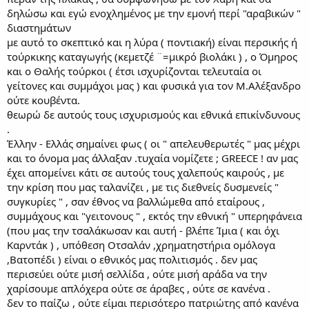
δηλώσω και εγώ ενοχλημένος με την εμονή περί "αραβικών "
διαστημάτων
με αυτό το σκεπτικό και η λύρα ( ποντιακή) είναι περσικής ή
τούρκικης καταγωγής (κεμετζέ ¨=μικρό βιολάκι ) , ο Όμηρος
και ο Θαλής τούρκοι ( έτσι ισχυρίζονται τελευταία οι
γείτονες και συμμάχοι μας ) και φυσικά για τον Μ.Αλέξανδρο
ούτε κουβέντα.
θεωρώ δε αυτούς τους ισχυρισμούς και εθνικά επικίνδυνους
.
Έλλην - Ελλάς σημαίνει φως ( οι " απελευθερωτές " μας μέχρι
και το όνομα μας άλλαξαν .τυχαία νομίζετε ; GREECE ! αν μας
έχει απομείνει κάτι σε αυτούς τους χαλεπούς καιρούς , με
την κρίση που μας ταλανίζει , με τις διεθνείς δυσμενείς "
συγκυρίες " , σαν έθνος να βαλλώμεθα από εταίρους ,
συμμάχους και "γειτονους " , εκτός την εθνική " υπερηφάνεια
(που μας την τσαλάκωσαν και αυτή - βλέπε Ίμια ( και όχι
Καρντάκ ) , υπόθεση Οτσαλάν ,χρηματηστήρια ομόλογα
,Βατοπέδι ) είναι ο εθνικός μας πολιτισμός . δεν μας
περισεύει ούτε μισή σελλίδα , ούτε μισή αράδα να την
χαρίσουμε απλόχερα ούτε σε άραβες , ούτε σε κανένα .
δεν το παίζω , ούτε είμαι περισότερο πατριώτης από κανένα