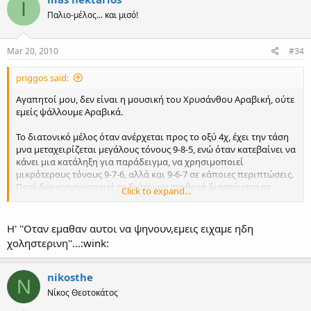
I
Παλιο-μέλος... και μισό!
Mar 20, 2010
#34
priggos said:
Αγαπητοί μου, δεν είναι η μουσική του Χρυσάνθου Αραβική, ούτε
εμείς ψάλλουμε Αραβικά.
Το διατονικό μέλος όταν ανέρχεται προς το οξύ 4χ, έχει την τάση
μνα μεταχειρίζεται μεγάλους τόνους 9-8-5, ενώ όταν κατεβαίνει να
κάνει μια κατάληξη για παράδειγμα, να χρησιμοποιεί
μικρότερους τόνους 9-7-6, αλλά και 9-6-7 σε κάποιες περιπτώσεις.
Ποτέ δεν χρησιμοποιεί το διάτονον σταθερά διαστήματα σε
Click to expand...
ανάβαση και κατάβαση, όπως υποστηρίζει ο Χάρης για τα
διαστήματα του Χρυσάνθου (12-9-7 στα 68, δηλ. 9-7-6), αλλά ούτε
και 9-8-7 του Διδύμου και της Επιτροπής.
Η' ''Οταν εμαθαν αυτοι να ψηνουν,εμεις ειχαμε ηδη
χοληστερινη''...:wink:
Οι φθόγγοι είναι δυναμικοί, σαν τον άνεμο, μεγαλώνουν και
μικραίνουν, εξαρτώμενοι από την μελωδία και τον τρέχοντα
δεσπόζοντα φθόγγο.
nikosthe
N
Νίκος Θεοτοκάτος
Οι Τούρκοι και οι Άραβες, μην μπορώντας να κατανοήσουν αυτό