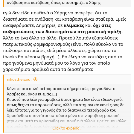
ανάβαση και κατάβαση, όπως υποστηρίζει ο Χάρης
εγώ δεν είδα πουθενά ο Χάρης να αναφέρει ότι τα
διαστήματα σε ανάβαση και κατάβαση είναι σταθερά. Εμείς
αναφερόμαστε, Δημήτριε, σε
κλίμακες
και
όχι στις
αυξομειώσεις των διαστημάτων στη μουσική πράξη.
Άλλο το ένα άλλο το άλλο. Προτού λοιπόν εξαπολύσεις
πατριωτικούς φαμφαρονισμούς (είναι πολύ εύκολο να το
παίξουμε πατριώτες εδώ μέσα άλλωστε, χώρια που τα
thanks θα πέσουν βραχή...), θα έλεγα να κοιτάξεις από τα
προηγούμενα μηνύματά μου το λόγο για τον οποίο
χαρακτήρισα αραβικά αυτά τα διαστήματα:
nikosthe said:
Κάνε το πιο απλό πείραμα: άκου σήμερα πώς τραγουδάνε οι
Άραβες και άκου κι εμάς.[...]
Κι αυτό που λέω για αραβικά διαστήματα δεν είναι ιδεολογικό,
όπως θες να το παρουσιάσεις, αλλά επιστημονικό: κανείς σας δε
λέει τίποτα για το γεγονός ότι το διατονικό τετράχορδο του
Χρυσάνθου απαντάται αυτούσιο μόνο στην αραβική μουσική
(πριν και μετά το Χρύσανθο) και πουθενά αλλού. Βρείτε μου άλλα
στοιχεία (δηλ. τους λόγους του διατονικού τετραχόρδου του
Click to expand...
Χρυσάνθου αυτούσιους σε προγενέστερους έλληνες