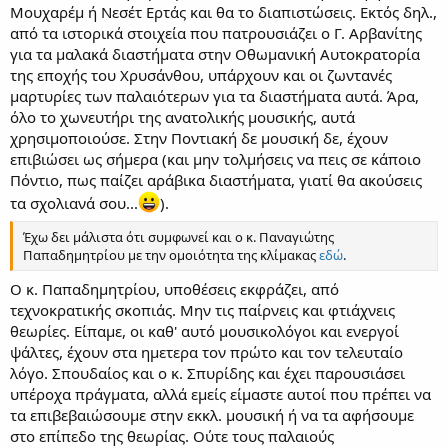
Μουχαρέμ ή Νεσέτ Ερτάς και θα το διαπιστώσεις. Εκτός δηλ.,
από τα ιστορικά στοιχεία που πατρουσιάζει ο Γ. Αρβανίτης
για τα μαλακά διαστήματα στην Οθωμανική Αυτοκρατορία
της εποχής του Χρυσάνθου, υπάρχουν και οι ζωντανές
μαρτυρίες των παλαιότερων για τα διαστήματα αυτά. Άρα,
όλο το χωνευτήρι της ανατολικής μουσικής, αυτά
χρησιμοποιούσε. Στην Ποντιακή δε μουσική δε, έχουν
επιβιώσει ως σήμερα (και μην τολμήσεις να πεις σε κάποιο
Πόντιο, πως παίζει αράβικα διαστήματα, γιατί θα ακούσεις
τα σχολιανά σου...
).
Έχω δει μάλιστα ότι συμφωνεί και ο κ. Παναγιώτης
Παπαδημητρίου με την ομοιότητα της κλίμακας
εδώ
.
Ο κ. Παπαδημητρίου, υποθέσεις εκφράζει, από
τεχνοκρατικής σκοπιάς. Μην τις παίρνεις και φτιάχνεις
θεωρίες. Είπαμε, οι καθ' αυτό μουσικολόγοι και ενεργοί
ψάλτες, έχουν στα ημετερα τον πρώτο και τον τελευταίο
λόγο. Σπουδαίος και ο κ. Σπυρίδης και έχει παρουσιάσει
υπέροχα πράγματα, αλλά εμείς είμαστε αυτοί που πρέπει να
τα επιβεβαιώσουμε στην εκκλ. μουσική ή να τα αφήσουμε
στο επίπεδο της θεωρίας. Ούτε τους παλαιούς