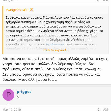
Jan 9, 2010
#32
evangelos said:
Συμφωνώ και επαυξάνω Γιάννη. Αυτό που λέω είναι ότι το όμοιο
τρίχορδο σύστημα είναι η χρυσή τομή της διφωνίας και
επιτρέπει τον σχηματισμό τετραχόρδων και πενταχόρδων από
όποιο σημείο θέλουμε χωρίς να αλλοιώνεται η βάση χωρίς αυτό
να σημαίνει ότι τα τρίχορδα μένουν πάντα καρφωμένα. Έτσι
μειώνονται σημαντικά και οι λεγόμενες δεινές θέσεις και
χερουβικά όπως αυτό του
Αγαλλιανού
ψάλλωνται άνετα και
φυσιολογικά. Παραδείγματος χάριν τα Ποίοις εφημιών του
Click to expand...
Ιακώβου που κάνουν πλάγιο του τετάρτου στον Βου. Αυτός ο βού
είναι στο μέσον και ταυτίζεται με του δευτέρου. Στα αρχαία
Μπορεί να συμφωνείς σ' αυτό, .ομως αλλιώς νομίζω το έχεις
ανοιξαντάρια συναντάμε το ίδιο. Στις διπλές καταβασίες "Βυθού"
χρησιμοποιήσει και μάλλον δεν λέμε ακριβώς τα ίδισ
και "Στίβη" ακολουθείται η ίδια κλίμακα. Οι πρώτες ακούγονται
πράμματα, ούτε πιστεύω ότι ο Νίκος έχει "φάει κόλλημα".
πιο σκληρές γιατί το μέλος κινείται στην τριφωνία. Η διφωνία
Δεν μπορώ όμως να συνεχίσω, διότι πρέπει να κάνω και
υψώνεται ελκόμενη από την τριφωνία, αυτό όμως δεν σημαίνει
δουλειά. Μιαν άλλη φορά ίσως.
ότι η πρωτογενής θέση της είναι συνέχεια εκεί σηκωμένη.
υγ Τα ίδια πράγματα λέμε, απλά ο Νίκος έχει φάει κόλλημα
priggos
P
δ
Mar 19, 2010
#33