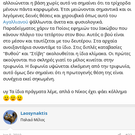
αλλοιώνεται η βάση χωρίς αυτό να σημαίνει ότι τα τρίχορδα
(Βιβλιογραφία: Walter Feldman,
Music of the Ottoman Court
)
μένουν πάντα καρφωμένα. Έτσι μειώνονται σημαντικά και οι
λεγόμενες δεινές θέσεις και χερουβικά όπως αυτό του
Αγαλλιανού
ψάλλωνται άνετα και φυσιολογικά.
Παραδείγματος χάριν τα Ποίοις εφημιών του Ιακώβου που
κάνουν πλάγιο του τετάρτου στον Βου. Αυτός ο βού είναι
στο μέσον και ταυτίζεται με του δευτέρου. Στα αρχαία
ανοιξαντάρια συναντάμε το ίδιο. Στις διπλές καταβασίες
"Βυθού" και "Στίβη" ακολουθείται η ίδια κλίμακα. Οι πρώτες
ακούγονται πιο σκληρές γιατί το μέλος κινείται στην
τριφωνία. Η διφωνία υψώνεται ελκόμενη από την τριφωνία,
αυτό όμως δεν σημαίνει ότι η πρωτογενής θέση της είναι
συνέχεια εκεί σηκωμένη.
υγ Τα ίδια πράγματα λέμε, απλά ο Νίκος έχει φάει κόλλημα
Laosynaktis
Παλαιό Μέλος