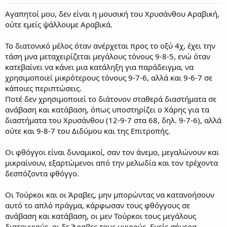
Αγαπητοί μου, δεν είναι η μουσική του Χρυσάνθου Αραβική,
ούτε εμείς ψάλλουμε Αραβικά.
Το διατονικό μέλος όταν ανέρχεται προς το οξύ 4χ, έχει την
τάση μνα μεταχειρίζεται μεγάλους τόνους 9-8-5, ενώ όταν
κατεβαίνει να κάνει μια κατάληξη για παράδειγμα, να
χρησιμοποιεί μικρότερους τόνους 9-7-6, αλλά και 9-6-7 σε
κάποιες περιπτώσεις.
Ποτέ δεν χρησιμοποιεί το διάτονον σταθερά διαστήματα σε
ανάβαση και κατάβαση, όπως υποστηρίζει ο Χάρης για τα
διαστήματα του Χρυσάνθου (12-9-7 στα 68, δηλ. 9-7-6), αλλά
ούτε και 9-8-7 του Διδύμου και της Επιτροπής.
Οι φθόγγοι είναι δυναμικοί, σαν τον άνεμο, μεγαλώνουν και
μικραίνουν, εξαρτώμενοι από την μελωδία και τον τρέχοντα
δεσπόζοντα φθόγγο.
Οι Τούρκοι και οι Άραβες, μην μπορώντας να κατανοήσουν
αυτό το απλό πράγμα, κάρφωσαν τους φθόγγους σε
ανάβαση και κατάβαση, οι μεν Τούρκοι τους μεγάλους
διατονικούς, οι δε Άραβες τους μικρούς. Εμείς σήμερα