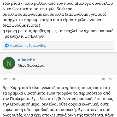
εδώ μέσα - πόσο μάλλον από τον πολύ αξιόλογο συνάδελφο
Νίκο Θεοτοκάτο που εκτιμώ ιδιαίτερα .
σε άλλα συμφωνούμε και σε άλλα διαφωνούμε . για αυτό
υπάρχει το φόρουμ και για αυτό είμαστε μέλη ( για να
διαφωνούμε ενίοτε )
η εμονή με τους άραβες όμως, με ενοχλεί αν όχι σαν μουσικό
, με ενοχλεί ως Έλληνα
R
Χαραλάμπης Συμεωνίδης
e
a
c
nikosthe
N
t
Νίκος Θεοτοκάτος
i
o
n
s
Jan 9, 2010
#23
:
Βρε Χάρη, αυτά είναι γνωστά που γράφεις, όπως και το ότι
τα αραβικά διαστήματα είναι παρμένα τα περισσότερα από
τον Πτολεμαίο. Εγώ λέω ότι η βυζαντινή μουσική, έτσι όπως
την ξέρουμε σήμερα, δεν είναι ούτε αρχαία ελληνική, ούτε
ευρωπαϊκή ούτε αραβική ούτε τουρκική. Έχει στοιχεία από
όλες αυτές, αλλά έχει αποκλειστικά δική της ταυτότητα. Κάνε