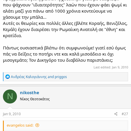
που ψάχνουν "ιδιαιτερότητες" λαών που έχουν φάει ψωμί κι
αλάτι μαζί για πάνω από 1000 χρόνια κοντεύουμε να
χάσουμε την μπάλα...
Αυτές οι θεωρίες και πολλές άλλες (βλέπε Κοραής, Βενιζέλος,
Κεμάλ) έχουν διαιρέσει την Ρωμαίικη Ανατολή σε "έθνη" και
κρατίδια.
Πάντως ουσιαστικά βλέπω ότι συμφωνούμε! γιατί εσύ όμως
πάς να δείξεις το ποτήρι ντε και καλά μισοάδειο κι όχι
μισογεμάτο; Τον Δικηγόρο του διαβόλου παριστάνεις;
Last edited:
Jan 9, 2010
R
Ανδρέας Καλογιάννης
and
priggos
e
a
c
nikosthe
N
t
Νίκος Θεοτοκάτος
i
o
n
s
Jan 9, 2010
#27
:
evangelos said: