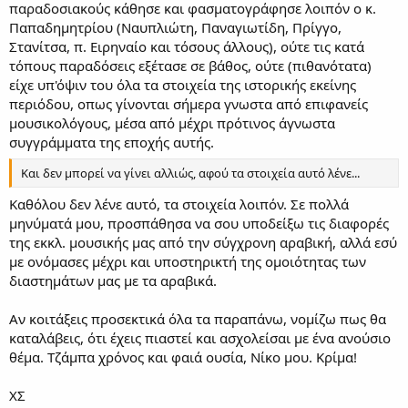
παραδοσιακούς κάθησε και φασματογράφησε λοιπόν ο κ.
Παπαδημητρίου (Ναυπλιώτη, Παναγιωτίδη, Πρίγγο,
Στανίτσα, π. Ειρηναίο και τόσους άλλους), ούτε τις κατά
τόπους παραδόσεις εξέτασε σε βάθος, ούτε (πιθανότατα)
είχε υπ'όψιν του όλα τα στοιχεία της ιστορικής εκείνης
περιόδου, οπως γίνονται σήμερα γνωστα από επιφανείς
μουσικολόγους, μέσα από μέχρι πρότινος άγνωστα
συγγράμματα της εποχής αυτής.
Και δεν μπορεί να γίνει αλλιώς, αφού τα στοιχεία αυτό λένε...
Καθόλου δεν λένε αυτό, τα στοιχεία λοιπόν. Σε πολλά
μηνύματά μου, προσπάθησα να σου υποδείξω τις διαφορές
της εκκλ. μουσικής μας από την σύγχρονη αραβική, αλλά εσύ
με ονόμασες μέχρι και υποστηρικτή της ομοιότητας των
διαστημάτων μας με τα αραβικά.
Αν κοιτάξεις προσεκτικά όλα τα παραπάνω, νομίζω πως θα
καταλάβεις, ότι έχεις πιαστεί και ασχολείσαι με ένα ανούσιο
θέμα. Τζάμπα χρόνος και φαιά ουσία, Νίκο μου. Κρίμα!
ΧΣ