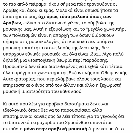
το πιο απλό πείραμα: άκου σήμερα πώς τραγουδάνε οι
Άραβες και άκου κι εμάς. Μαλακά είναι οπωσδήποτε τα
διαστήματά μας,
όχι όμως τόσο μαλακά όπως των
Αράβων
, ειδικά στο διατονικό γένος, το σύμβολο της
μουσικής μας. Αυτή η εξομοίωση και το "μεγάλο χωνευτήρι"
των πολιτισμών είναι η απαρχή των όσων διδάσκουν
σήμερα στις μουσικολογίες, ότι και καλά δεν υπάρχει
μουσική ταυτότητα στους λαούς της Ανατολής, δεν
υπάρχουν εθνικές μουσικές και όλα είναι ίδια... Λίγο πολύ
δηλαδή μια νεοεποχίτικη θεωρία περί παράδοσης.
Προσωπικά δεν είμαι διατεθειμένος να δεχθώ κάτι τέτοιο:
άλλο πράγμα το χωνευτήρι της Βυζαντινής και Οθωμανικής
Αυτοκρατορίας, που περιελάμβανε όλους τους λαούς και
επηρεάστηκε ο ένας από τον άλλον και άλλο η ξεχωριστή
μουσική ιδιαιτερότητα του κάθε λαού.
Κι αυτό που λέω για αραβικά διαστήματα δεν είναι
ιδεολογικό, όπως θες να το παρουσιάσεις, αλλά
επιστημονικό: κανείς σας δε λέει τίποτα για το γεγονός ότι
το διατονικό τετράχορδο του Χρυσάνθου απαντάται
αυτούσιο
μόνο στην αραβική μουσική
(πριν και μετά το