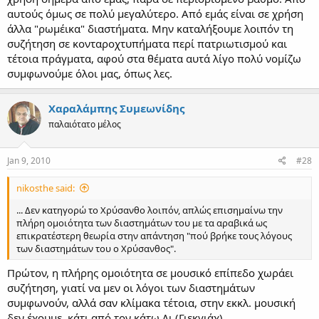
αυτούς όμως σε πολύ μεγαλύτερο. Από εμάς είναι σε χρήση
άλλα "ρωμέικα" διαστήματα. Μην καταλήξουμε λοιπόν τη
συζήτηση σε κονταροχτυπήματα περί πατριωτισμού και
τέτοια πράγματα, αφού στα θέματα αυτά λίγο πολύ νομίζω
συμφωνούμε όλοι μας, όπως λες.
Χαραλάμπης Συμεωνίδης
παλαιότατο μέλος
Jan 9, 2010
#28
nikosthe said:
... Δεν κατηγορώ το Χρύσανθο λοιπόν, απλώς επισημαίνω την
πλήρη ομοιότητα των διαστημάτων του με τα αραβικά ως
επικρατέστερη θεωρία στην απάντηση "πού βρήκε τους λόγους
των διαστημάτων του ο Χρύσανθος".
Πρώτον, η πλήρης ομοιότητα σε μουσικό επίπεδο χωράει
συζήτηση, γιατί να μεν οι λόγοι των διαστημάτων
συμφωνούν, αλλά σαν κλίμακα τέτοια, στην εκκλ. μουσική
δεν έχουμε, κάτι από τον κάτω Δι (Γιεκγιάχ).