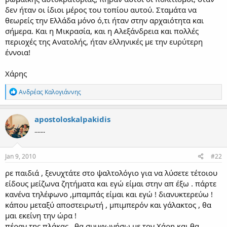
δεν ήταν οι ίδιοι μέρος του τοπίου αυτού. Σταμάτα να
θεωρείς την Ελλάδα μόνο ό,τι ήταν στην αρχαιότητα και
σήμερα. Και η Μικρασία, και η Αλεξάνδρεια και πολλές
περιοχές της Ανατολής, ήταν ελληνικές με την ευρύτερη
έννοια!
Χάρης
R
Ανδρέας Καλογιάννης
e
a
c
apostoloskalpakidis
t
.......
i
o
n
s
Jan 9, 2010
#22
:
ρε παιδιά , ξενυχτάτε στο ψαλτολόγιο για να λύσετε τέτοιου
είδους μείζωνα ζητήματα και εγώ είμαι στην απ έξω . πάρτε
κανένα τηλέφωνο ,μπαμπάς είμαι και εγώ ! διανυκτερεύω !
κάπου μεταξύ αποστειρωτή , μπιμπερόν και γάλακτος , θα
μαι εκείνη την ώρα !
πέραν της πλάκας , θα συμφωνήσω με τον Χάρη και θα