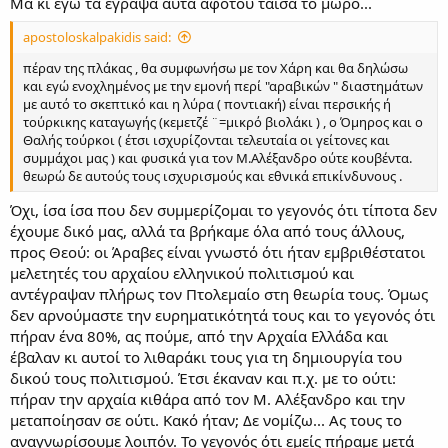
Μα κι εγώ τα έγραψα αυτά αφότου τάισα το μωρό...
apostoloskalpakidis said:
πέραν της πλάκας , θα συμφωνήσω με τον Χάρη και θα δηλώσω
και εγώ ενοχλημένος με την εμονή περί "αραβικών " διαστημάτων
με αυτό το σκεπτικό και η λύρα ( ποντιακή) είναι περσικής ή
τούρκικης καταγωγής (κεμετζέ ¨=μικρό βιολάκι ) , ο Όμηρος και ο
Θαλής τούρκοι ( έτσι ισχυρίζονται τελευταία οι γείτονες και
συμμάχοι μας ) και φυσικά για τον Μ.Αλέξανδρο ούτε κουβέντα.
θεωρώ δε αυτούς τους ισχυρισμούς και εθνικά επικίνδυνους .
Όχι, ίσα ίσα που δεν συμμερίζομαι το γεγονός ότι τίποτα δεν
έχουμε δικό μας, αλλά τα βρήκαμε όλα από τους άλλους,
προς Θεού: οι Άραβες είναι γνωστό ότι ήταν εμβριθέστατοι
μελετητές του αρχαίου ελληνικού πολιτισμού και
αντέγραψαν πλήρως τον Πτολεμαίο στη θεωρία τους. Όμως
δεν αρνούμαστε την ευρηματικότητά τους και το γεγονός ότι
πήραν ένα 80%, ας πούμε, από την Αρχαία Ελλάδα και
έβαλαν κι αυτοί το λιθαράκι τους για τη δημιουργία του
δικού τους πολιτισμού. Έτσι έκαναν και π.χ. με το ούτι:
πήραν την αρχαία κιθάρα από τον Μ. Αλέξανδρο και την
μεταποίησαν σε ούτι. Κακό ήταν; Δε νομίζω... Ας τους το
αναγνωρίσουμε λοιπόν. Το γεγονός ότι εμείς πήραμε μετά