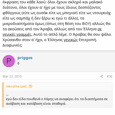
έκφραση του κάθε λαού: όλοι έχουν σκληρό και μαλακό
διάτονο, όλοι έχουν α' ήχο με τους ίδιους δεσπόζοντες
φθόγγους (είτε ως ουσάκ είτε ως μπεγιατί είτε ως ντουγκιάχ
είτε ως σαμπάχ ή δεν ξέρω κι εγώ τι άλλο), τα
μικροδιαστήματα όμως (όπως στη θέση του ΒΟΥ) αλλιώς θα
τα ακούσεις από τον Άραβα, αλλιώς από τον Έλληνα
σε
γενικές γραμμές.
Αυτό το απλό λέμε. Ο Άραβας θα σου ψάλει
Χρύσανθο στον α' ήχο, ο Έλληνας
γενικώς
Επιτροπή.
Διαφωνείς;
priggos
P
δ
Mar 22, 2010
#36
nikosthe said:
...
εγώ δεν είδα πουθενά ο Χάρης να αναφέρει ότι τα διαστήματα σε
ανάβαση και κατάβαση είναι σταθερά.