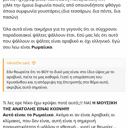
γ)Με την όμοια διφωνία ποιείς από οποιονδήποτε φθόγγο
όποια συμφωνία γουστάρεις (δια τεσσάρων, δια πέντε, δια
πασών)
Όλα αυτά είναι τεκμήρια για το γεγονός ότι οι σύγχρονοι
παραδοσιακοί ψάλτες ψάλλουν έτσι. Εσύ μας λές ότι αυτό
που ψάλλουν οι ψάλτες είναι αραβικό κι όχι ελληνικό. Εγώ
σου λεω είναι
Ρωμαίικο
.
nikosthe said:
Εάν θεωρείτε ότι το ΒΟΥ το δικό μας είναι στο ίδιο ύψος με το
αραβικό, πείτε το μας καθαρά. Γιατί η υπεράσπιση του
Χρυσάνθου και η απόρριψη της Επιτροπής στο θέμα αυτό,
ακριβώς αυτό σημαίνει
Τι λες ορε Νίκο έχω κρύψει ποτέ αυτό;;!! ΝΑΙ
Η ΜΟΥΣΙΚΗ
ΤΗΣ ΑΝΑΤΟΛΗΣ ΕΙΝΑΙ ΚΟΙΝΗ!!!!
Αυτό είναι το Ρωμαίικο
. Ακόμα κι αν είναι Αραβικές οι
κλίμακες, που δεν είναι, αυτή είναι η σημερινή
πραγματικότητα ή μάλλον η χθεσινή... γιατί με θεωρίες...