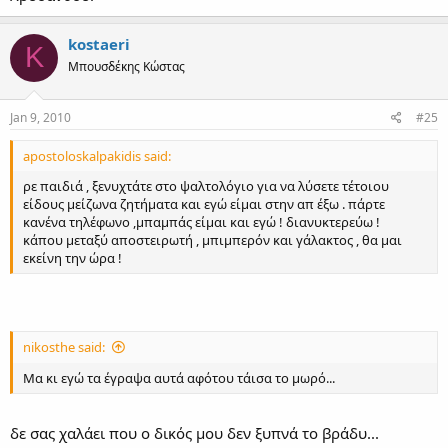
kostaeri
K
Μπουσδέκης Κώστας
Jan 9, 2010
#25
apostoloskalpakidis said:
ρε παιδιά , ξενυχτάτε στο ψαλτολόγιο για να λύσετε τέτοιου
είδους μείζωνα ζητήματα και εγώ είμαι στην απ έξω . πάρτε
κανένα τηλέφωνο ,μπαμπάς είμαι και εγώ ! διανυκτερεύω !
κάπου μεταξύ αποστειρωτή , μπιμπερόν και γάλακτος , θα μαι
εκείνη την ώρα !
nikosthe said:
Μα κι εγώ τα έγραψα αυτά αφότου τάισα το μωρό...
δε σας χαλάει που ο δικός μου δεν ξυπνά το βράδυ...