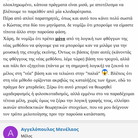
ολοκληρωμένο, κάποια πράγματα είναι μισά, με αποτέλεσμα να
βλέπουμε το παρελθόν από μία κλειδαρότρυπα.
Πέρα από απλοί παρατηρητές, όπως και αυτό που κάνει πολύ σωστά
ο Κώστας στα δύο του μηνύματα, δε νομίζω ότι μπορούμε να είμαστε
τίποτα άλλο στην παρούσα φάση.
Χάρη, δε νομίζω ότι πρέπει
μόνο
από τη λογική των φθόγγων της
νέας μεθόδου να φύγουμε για να μπορούμε καν να μιλάμε για την
μουσική της εποχής εκείνης. Όντως οι βάσεις ήταν αυτές (κάνοντάς
τις φθόγγους της νέας μεθόδου, λέμε τώρα) βάση του τροχού, αλλά
και πάλι δεν εξηγείται (πάντα με τη σημερινή λογική) να ξεκινά το
μέλος στη "νέα" βάση και να τελιώνει στην "παλιά"
. Βλέπεις ότι
στη νέα μέθοδο ορίζονται ακριβώς τις καταλήξεις των ήχων, εδώ το
πράγμα δεν μπερδεύει; Ξέρω ότι αυτό μπορεί να θεωρηθεί
ωχαδερφισμός ή φιλοσκοταδισμός, αλλά εμμένω στο να παραδέχομαι
τέτοια μέλη, χωρίς όμως να ξέρω την λογική γραφής τους, ελλείψει
ικανών αποδεικτικών θεωρητικών στοιχείων, που να μου δείχνουν
τον τρόπο μελοποίησης πριν την παρούσα κατάσταση.
Αγγελόπουλος Μενέλαος
Α
Μέλος