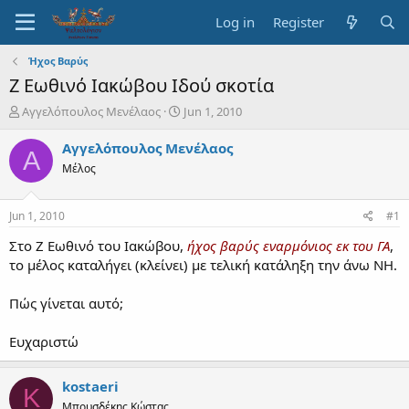
Log in
Register
Ήχος Βαρύς
Ζ Εωθινό Ιακώβου Ιδού σκοτία
T
S
Αγγελόπουλος Μενέλαος
Jun 1, 2010
h
t
r
a
Αγγελόπουλος Μενέλαος
Α
e
r
Μέλος
a
t
d
d
s
a
Jun 1, 2010
#1
t
t
a
e
Στο Ζ Εωθινό του Ιακώβου,
ήχος βαρύς εναρμόνιος εκ του ΓΑ
,
r
το μέλος καταλήγει (κλείνει) με τελική κατάληξη την άνω ΝΗ.
t
e
Πώς γίνεται αυτό;
r
Ευχαριστώ
kostaeri
K
Μπουσδέκης Κώστας