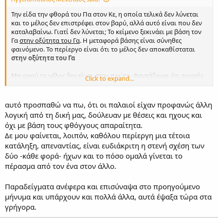
Την είδα την φθορά του Πα στον Κε, η οποία τελικά δεν λύνεται
και το μέλος δεν επιστρέφει στον βαρύ, αλλά αυτό είναι που δεν
καταλαβαίνω. Γιατί δεν λύνεται; Το κείμενο ξεκινάει με βάση τον
Γα
στην οξύτητα του Γα
. Η μεταφορά βάσης είναι σύνηθες
φαινόμενο. Το περίεργο είναι ότι το μέλος δεν αποκαθίσταται
στην οξύτητα του Γα
Μα αφού το μέλος δεν είναι στον πρώτο. Φαντάζομαι ότι εννοείς
Click to expand...
πως είναι συνηθισμένο ο πρώτος να κάνει ατελείς καταλήξεις
στον Γα αλλά όχι τελικές. Έχεις να μου επισυνάψεις κανένα άλλο
μέλος σε πρώτο που να τελειώνει στον Γα; Επαναλαμβάνω όμως
αυτό προσπαθώ να πω, ότι οι παλαιοί είχαν προφανώς άλλη
ότι το μέλος δεν είναι πρώτος.
λογική από τη δική μας, δούλευαν με θέσεις και ηχους και
όχι με βάση τους φθόγγους απαραίτητα.
Στο συνημένο και τα δύο τροπάρια καταλήγουν σε Γα με οξύτητα
Δε μου φαίνεται, λοιπόν, καθόλου περίεργη μια τέτοια
Ζω (βαρύς), στην περίπτωσή μας όμως έχουμε κατάληξη Γα με
κατάληξη, απεναντίας, είναι ευδιάκριτη η στενή σχέση των
οξύτητα άνω Νη (τρίτος;;
. Δεν είναι βάση του τρίτου ο άνω Νη.
δύο -κάθε φορά- ήχων και το πόσο ομαλά γίνεται το
Μήπως παίζει κάτι άλλο;
πέρασμα από τον ένα στον άλλο.
Παραδείγματα ανέφερα και επισύναψα στο προηγούμενο
μήνυμα και υπάρχουν και πολλά άλλα, αυτά έψαξα τώρα στα
γρήγορα.