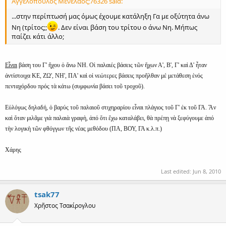
Αγγελόπουλος Μενέλαος;76326 said:
...στην περίπτωσή μας όμως έχουμε κατάληξη Γα με οξύτητα άνω
Νη (τρίτος;;
. Δεν είναι βάση του τρίτου ο άνω Νη. Μήπως
παίζει κάτι άλλο;
Εἶναι
βάση του Γ' ἤχου ὁ ἄνω ΝΗ. Οἱ παλαιές βάσεις τῶν ἤχων Α', Β', Γ' καὶ Δ' ἦταν
ἀντίστοιχα ΚΕ, ΖΩ', ΝΗ', ΠΑ' καὶ οἱ νεώτερες βάσεις προῆλθαν μέ μετάθεση ἑνός
πενταχόρδου πρός τὰ κάτω (συμφωνία βάσει τοῦ τροχοῦ).
Εὐλόγως δηλαδή, ὁ βαρύς τοῦ παλαιοῦ στιχηραρίου εἶναι πλάγιος τοῦ Γ' ἐκ τοῦ ΓΑ. Ἄν
καὶ ὄταν μιλᾶμε γιὰ παλαιὰ γραφὴ, ἀπό ὅτι ἔχω καταλάβει, θὰ πρέπῃ νὰ ξεφύγουμε ἀπό
τὴν λογικὴ τῶν φθόγγων τῆς νέας μεθόδου (ΠΑ, ΒΟΥ, ΓΑ κ.λ.π.)
Χάρης
Last edited:
Jun 8, 2010
tsak77
Χρῆστος Τσακίρογλου