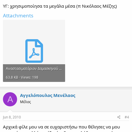
ΥΓ: χρησιμοποίησα τα μεγάλα μέσα (π Νικόλαος Μέζης)
Attachments
Aναστασιματάριον Δαμασκηνού Στιχηρά γ' με κατάληξη βαρέως.pdf
63.8 KB · Views: 198
Αγγελόπουλος Μενέλαος
Α
Μέλος
Jun 8, 2010
#4
Αρχικά φίλε μου να σε ευχαριστήσω που θέλησες να μου