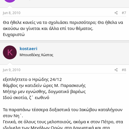
Jun 8, 2010
#7
Θα ήθελε κανείς να το σχολιάσει περισσότερο; Θα ήθελα να
ακούσω αν γίνεται και άλλα επί του θέματος.
Ευχαριστώ
kostaeri
K
Μπουσδέκης Κώστας
Jun 9, 2010
#8
εξεπλήττετο ο Ηρώδης 24/12
θάμβος ην κατιδείν ώρες Μ. Παρασκευής
Μήτηρ μεν εγνώσθης, δογματικό βαρέως
Ιδού σκοτία, ζ΄ εωθινό
Τα παραπάνω τέσσερα δοξαστικά του Ιακώβου καταλήγουν
στον Νη΄.
Γενικά, σε όλους τους μελοποιούς, ακόμα κ στον Πέτρο, στα
ιδιόμελα των Μεγάλων Ωρών, στα Δογματικά και στα