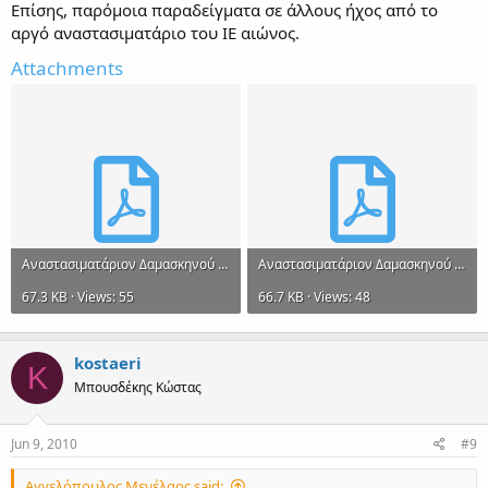
Επίσης, παρόμοια παραδείγματα σε άλλους ήχος από το
αργό αναστασιματάριο του ΙΕ αιώνος.
Attachments
Aναστασιματάριον Δαμασκηνού Αντίφωνα δ' εκ του Πα με κατάληξη πλ δ'.pdf
Aναστασιματάριον Δαμασκηνού Στιχηρό β' με κατάληξη πλ β'.pdf
67.3 KB · Views: 55
66.7 KB · Views: 48
kostaeri
K
Μπουσδέκης Κώστας
Jun 9, 2010
#9
Αγγελόπουλος Μενέλαος said: