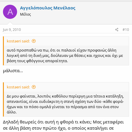
Αγγελόπουλος Μενέλαος
Α
Μέλος
Jun 9, 2010
#10
kostaeri said:
αυτό προσπαθώ να πω, ότι οι παλαιοί είχαν προφανώς άλλη
λογική από τη δική μας, δούλευαν με θέσεις και ηχους και όχι με
βάση τους φθόγγους απαραίτητα.
μάλιστα...
kostaeri said:
Δε μου φαίνεται, λοιπόν, καθόλου περίεργη μια τέτοια κατάληξη,
απεναντίας, είναι ευδιάκριτη η στενή σχέση των δύο -κάθε φορά-
ήχων και το πόσο ομαλά γίνεται το πέρασμα από τον ένα στον
άλλο.
Δηλαδή θεωρείς ότι αυτή η φθορά τι κάνει; Μας μεταφέρει
σε άλλη βάση στον πρώτο ήχο, ο οποίος καταλήγει σε