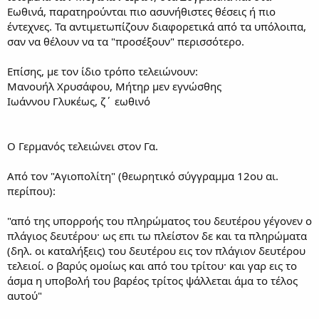
Εωθινά, παρατηρούνται πιο ασυνήθιστες θέσεις ή πιο
έντεχνες. Τα αντιμετωπίζουν διαφορετικά από τα υπόλοιπα,
σαν να θέλουν να τα "προσέξουν" περισσότερο.
Επίσης, με τον ίδιο τρόπο τελειώνουν:
Μανουήλ Χρυσάφου, Μήτηρ μεν εγνώσθης
Ιωάννου Γλυκέως, ζ΄ εωθινό
Ο Γερμανός τελειώνει στον Γα.
Από τον "Αγιοπολίτη" (θεωρητικό σύγγραμμα 12ου αι.
περίπου):
"από της υπορροής του πληρώματος του δευτέρου γέγονεν ο
πλάγιος δευτέρου· ως επι τω πλείστον δε και τα πληρώματα
(δηλ. οι καταλήξεις) του δευτέρου εις τον πλάγιον δευτέρου
τελειοί. ο βαρύς ομοίως και από του τρίτου· και γαρ εις το
άσμα η υποβολή του βαρέος τρίτος ψάλλεται άμα το τέλος
αυτού"