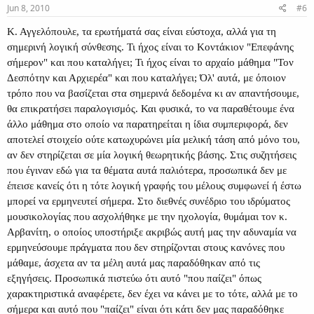
Jun 8, 2010
#6
Κ. Αγγελόπουλε, τα ερωτήματά σας είναι εύστοχα, αλλά για τη
σημερινή λογική σύνθεσης. Τι ήχος είναι το Κοντάκιον "Επεφάνης
σήμερον" και που καταλήγει; Τι ήχος είναι το αρχαίο μάθημα "Τον
Δεσπότην και Αρχιερέα" και που καταλήγει; Όλ' αυτά, με όποιον
τρόπο που να βασίζεται στα σημερινά δεδομένα κι αν απαντήσουμε,
θα επικρατήσει παραλογισμός. Και φυσικά, το να παραθέτουμε ένα
άλλο μάθημα στο οποίο να παρατηρείται η ίδια συμπεριφορά, δεν
αποτελεί στοιχείο ούτε κατωχυρώνει μία μελική τάση από μόνο του,
αν δεν στηρίζεται σε μία λογική θεωρητικής βάσης. Στις συζητήσεις
που έγιναν εδώ για τα θέματα αυτά παλιότερα, προσωπικά δεν με
έπεισε κανείς ότι η τότε λογική γραφής του μέλους συμφωνεί ή έστω
μπορεί να ερμηνευτεί σήμερα. Στο διεθνές συνέδριο του ιδρύματος
μουσικολογίας που ασχολήθηκε με την ηχολογία, θυμάμαι τον κ.
Αρβανίτη, ο οποίος υποστήριξε ακριβώς αυτή μας την αδυναμία να
ερμηνεύσουμε πράγματα που δεν στηρίζονται στους κανόνες που
μάθαμε, άσχετα αν τα μέλη αυτά μας παραδόθηκαν από τις
εξηγήσεις. Προσωπικά πιστεύω ότι αυτό "που παίζει" όπως
χαρακτηριστικά αναφέρετε, δεν έχει να κάνει με το τότε, αλλά με το
σήμερα και αυτό που "παίζει" είναι ότι κάτι δεν μας παραδόθηκε