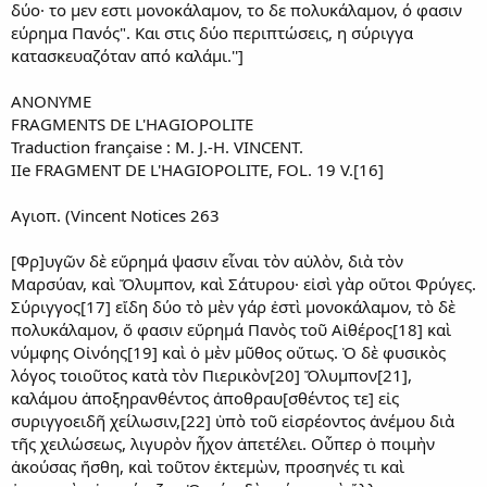
δύο· το μεν εστι μονοκάλαμον, το δε πολυκάλαμον, ό φασιν
εύρημα Πανός". Και στις δύο περιπτώσεις, η σύριγγα
κατασκευαζόταν από καλάμι.'']
ΑΝΟΝΥΜΕ
FRAGMENTS DE L'HAGIOPOLITE
Traduction française : M. J.-H. VINCENT.
IIe FRAGMENT DE L'HAGIOPOLITE, FOL. 19 V.[16]
Αγιοπ. (Vincent Notices 263
[Φρ]υγῶν δὲ εὕρημά ψασιν εἶναι τὸν αὐλὸν, διὰ τὸν
Μαρσύαν, καὶ Ὄλυμπον, καὶ Σάτυρου· εἰσὶ γὰρ οὔτοι Φρύγες.
Σύριγγος[17] εἴδη δύο τὸ μὲν γάρ ἐστὶ μονοκάλαμον, τὸ δὲ
πολυκάλαμον, ὅ φασιν εὕρημά Πανὸς τοῦ Αἰθέρος[18] καὶ
νύμφης Οἰνόης[19] καὶ ὁ μὲν μῦθος οὕτως. Ὁ δὲ φυσικὸς
λόγος τοιοῦτος κατὰ τὸν Πιερικὸν[20] Ὄλυμπον[21],
καλάμου ἀποξηρανθέντος ἀποθραυ[σθέντος τε] εἰς
συριγγοειδῆ χείλωσιν,[22] ὑπὸ τοῦ εἰσρέοντος ἀνέμου διὰ
τῆς χειλώσεως, λιγυρὸν ἦχον ἀπετέλει. Οὗπερ ὁ ποιμὴν
ἀκούσας ἥσθη, καὶ τοῦτον ἐκτεμὼν, προσηνές τι καὶ