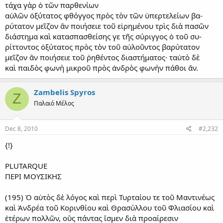
τάχα γὰρ ὁ τῶν παρθενίων
αὐλῶν ὀξύτατος φθόγγος πρὸς τὸν τῶν ὑπερτελείων βα-
ρύτατον μεῖζον ἂν ποιήσειε τοῦ εἰρημένου τρὶς διὰ πασῶν
διάστημα καὶ κατασπασθείσης γε τῆς σύριγγος ὁ τοῦ συ-
ρίττοντος ὀξύτατος πρὸς τὸν τοῦ αὐλοῦντος βαρύτατον
μεῖζον ἂν ποιήσειε τοῦ ῥηθέντος διαστήματος· ταὐτὸ δὲ
καὶ παιδὸς φωνὴ μικροῦ πρὸς ἀνδρὸς φωνὴν πάθοι ἄν.
Zambelis Spyros
Z
Παλαιό Μέλος
Dec 8, 2010
#2,232
{!}
PLUTARQUE
ΠΕΡΙ ΜΟΥΣΙΚΗΣ
(195) Ὁ αὐτὸς δὲ λόγος καὶ περὶ Τυρταίου τε τοῦ Μαντινέως
καὶ Ἀνδρέα τοῦ Κορινθίου καὶ Θρασύλλου τοῦ Φλιασίου καὶ
ἑτέρων πολλῶν, οὓς πάντας ἴσμεν διὰ προαίρεσιν