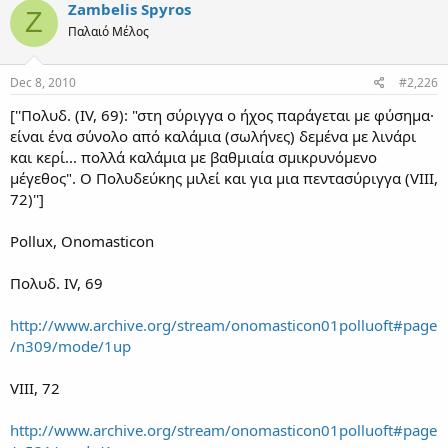
Zambelis Spyros
Z
Παλαιό Μέλος
Dec 8, 2010
#2,226
[''Πολυδ. (IV, 69): "στη σύριγγα ο ήχος παράγεται με φύσημα·
είναι ένα σύνολο από καλάμια (σωλήνες) δεμένα με λινάρι
και κερί... πολλά καλάμια με βαθμιαία σμικρυνόμενο
μέγεθος". Ο Πολυδεύκης μιλεί και για μια πεντασύριγγα (VIII,
72)'']
Pollux, Onomasticon
Πολυδ. IV, 69
http://www.archive.org/stream/onomasticon01polluoft#page
/n309/mode/1up
VIII, 72
http://www.archive.org/stream/onomasticon01polluoft#page