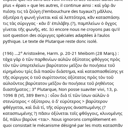
plus « épais » que les autres, il continue ainsi : καὶ γὰρ ἂν
πιέσηι τις τὰ ζεύγη (l'embouchure des tuyaux?) μᾶλλον,
ὀξυτέρα ἡ φωνὴ γίνεται καὶ αὶ λεπτότερα, κᾶν κατασπάσηι
τις τὰς σύριγγας · κἂν δ’ ἐπιλάβηι (?), παμπλείων ὁ ὄγχος
γίνεται τῆς φωνῆς, etc. Ici encore nous ne croyons pas qu'il
soit question des σύριγγες spéciales adaptées à l'aulos
pythique. Le texte de Plutarque reste donc isolé.
(196) ...2° Aristoxène, Harm. p. 20-21 Meibom (28 Marq.) :
τάχα γὰρ ὁ τῶν παρθενίων αὐλῶν ὀξύτατος φθόγγος πρὸς
τὸν τῶν ὑπερτελείων βαρύτατον μεῖζον ἂν ποιήσειε τοῦ
εἰρημένου τρὶς διὰ πασῶν διάστημα, καὶ κατασπασθείσης γε
τῆς σύριγγος ὁ τοῦ συρίττοντος ὀξύτατος πρὸς τὸν τοῦ
αὐλοῦντος βαρύτατον μεῖζον ἄν ποιήσειε τοῦ ῥηθέντος
διαστήματος ; 3° Plutarque, Non posse suaviter vivi, 13, p.
1096 B (VI, 389 Bern.) : οἷον διὰ τί τῶν ἴσων αὐλῶν ὁ
στενώτερος < ὀξύτερον, ὁ δ' εὐρύτερος > βαρύτερον
φθέγγεται, καὶ διὰ τί, τῆς σύριγγος ἀνασπωμένης (?
κατασπωμένης ?) πᾶσιν ὀξύνεται τοῖς φθόγγοις, κλινομένης
δέ, πάλιν βαρύνε <ται>. Nous ignorons complètement en
quoi consistait le mécanisme désigné par les mots κατασπᾶν