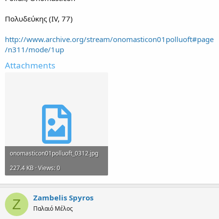
Πολυδεύκης (IV, 77)
http://www.archive.org/stream/onomasticon01polluoft#page
/n311/mode/1up
Attachments
onomasticon01polluoft_0312.jpg
227.4 KB · Views: 0
Zambelis Spyros
Z
Παλαιό Μέλος