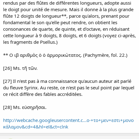
rendus par des flûtes de différentes longueurs, adopte aussi
le doigt pour unité de mesure. Mais il donne à la plus grande
flûte 12 doigts de longueur**, parce qu'alors, prenant pour
fondamental le son qu'elle peut rendre, on obtient les
consonances de quarte, de quinte, et d'octave, en réduisant
cette longueur à 9 doigts, 8 doigts, et 6 doigts (voyez ci-après,
les fragments de Psellus.)
** Ο ιβ αριθμὸς ὁ ὁ ἁρμορικώτατος. (Pachymère, fol. 22.)
[26] Ms. τῆ τῶν.
[27] Il n'est pas à ma connaissance qu'aucun auteur ait parlé
du fleuve Syrinx. Au reste, ce n'est pas le seul point par lequel
ce récit diffère des fables accréditées.
[28] Ms. εὐσηρῆσαι.
http://webcache.googleusercontent.c...ο·+το+μεν+εστι+μονο
κάλαμον&cd=4&hl=el&ct=clnk