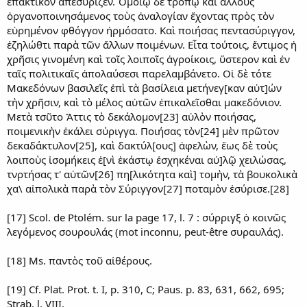
ἐπακτικὸν ἀπεσύριζεν. Ὁμοίῳ δὲ τρόπῳ καὶ ἄλλους
ὀργανοποινησάμενος τοὺς ἀναλογίαν ἔχοντας πρὸς τὸν
εὑρημένον φθόγγον ἡρμόσατο. Kαὶ ποιήσας πεντασύριγγον,
ἐζηλώθτι παρὰ τῶν ἄλλων ποιμένων. Εἶτα τούτοις, ἔντιμος ἡ
χρῆσις γινομένη καὶ τοῖς λοιποῖς ἀγροίκοις, ὕστερον καὶ ἐν
ταῖς πολιτικαῖς ἀπολαύσεσι παρελαμβάνετο. Οἱ δὲ τότε
Μακεδόνων βασιλεῖς ἐπὶ τὰ βασίλεια μετήνεγ[καν αὐτ]ών
τὴν χρῆσιν, καὶ τὸ μέλος αὐτῶν ἐπικαλεῖσθαι μακεδόνιον.
Μετὰ τσῦτο Ἄττις τὸ δεκάλομον[23] αὐλὸν ποιήσας,
ποιμενικὴν ἐκάλει σύριγγα. Ποιήσας τὸν[24] μὲν πρῶτον
δεκαδάκτυλον[25], καὶ δακτύλ[ους] ἀφελὼν, ἕως δὲ τοὺς
λοιποὺς ἰσομήκεις ἑ[νὶ ἑκάστῳ ἐσχηκέναι αὐ]λῷ χειλώσας,
τνρτήσας τ' αὐτῶν[26] πη[λικότητα καὶ] τομὴν, τὰ βουκολικὰ
χα\ αἰπολικὰ παρὰ τὸν Σύριγγον[27] ποταμὸν ἐσύρισε.[28]
[17] Scol. de Ptolém. sur la page 17, l. 7 : σύρριγξ ὁ κοινῶς
λεγόμενος σουρουλάς (mot inconnu, peut-être συραυλάς).
[18] Ms. παντὸς τοῦ αἰθέρους.
[19] Cf. Plat. Prot. t. I, p. 310, C; Paus. p. 83, 631, 662, 695;
Strab. l. VIII.