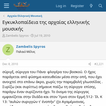
Log in
Register
Αρχαία Ελληνική Μουσική
Εγκυκλοπαίδεια της αρχαίας ελληνικής
μουσικής
T
S
Zambelis Spyros
Jul 19, 2010
h
t
r
a
Zambelis Spyros
Z
e
r
Παλαιό Μέλος
a
t
d
d
s
a
Dec 8, 2010
#2,221
t
t
a
e
σύριγξ, σύριγγα του Πάνα· φλογέρα του βοσκού. Ο ήχος
r
παράγεται από φύσημα κατευθείαν μέσα στην οπή, που έχει
t
ανοιχτεί στο επάνω άκρο, χωρίς την παρεμβολή γλωσσίδας .
e
Συρίζω (και συρίττω) σήμαινε παίζω τη σύριγγα· επίσης,
r
παράγω έναν συρίζοντα ήχο. Το όνομα της σύριγγας
εμφανίζεται στην Ιλιάδα και στον Ύμνο στον Ερμή 512- Ίλ. Κ
13: "αυλών συριγγών τ' ένοπήν" ([ο Αγαμέμνονας,