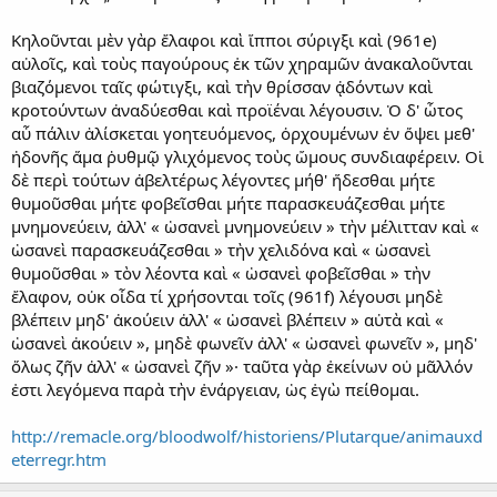
Κηλοῦνται μὲν γὰρ ἔλαφοι καὶ ἵπποι σύριγξι καὶ (961e)
αὐλοῖς, καὶ τοὺς παγούρους ἐκ τῶν χηραμῶν ἀνακαλοῦνται
βιαζόμενοι ταῖς φώτιγξι, καὶ τὴν θρίσσαν ᾀδόντων καὶ
κροτούντων ἀναδύεσθαι καὶ προϊέναι λέγουσιν. Ὁ δ' ὦτος
αὖ πάλιν ἁλίσκεται γοητευόμενος, ὀρχουμένων ἐν ὄψει μεθ'
ἡδονῆς ἅμα ῥυθμῷ γλιχόμενος τοὺς ὤμους συνδιαφέρειν. Οἱ
δὲ περὶ τούτων ἀβελτέρως λέγοντες μήθ' ἥδεσθαι μήτε
θυμοῦσθαι μήτε φοβεῖσθαι μήτε παρασκευάζεσθαι μήτε
μνημονεύειν, ἀλλ' « ὡσανεὶ μνημονεύειν » τὴν μέλιτταν καὶ «
ὡσανεὶ παρασκευάζεσθαι » τὴν χελιδόνα καὶ « ὡσανεὶ
θυμοῦσθαι » τὸν λέοντα καὶ « ὡσανεὶ φοβεῖσθαι » τὴν
ἔλαφον, οὐκ οἶδα τί χρήσονται τοῖς (961f) λέγουσι μηδὲ
βλέπειν μηδ' ἀκούειν ἀλλ' « ὡσανεὶ βλέπειν » αὐτὰ καὶ «
ὡσανεὶ ἀκούειν », μηδὲ φωνεῖν ἀλλ' « ὡσανεὶ φωνεῖν », μηδ'
ὅλως ζῆν ἀλλ' « ὡσανεὶ ζῆν »· ταῦτα γὰρ ἐκείνων οὐ μᾶλλόν
ἐστι λεγόμενα παρὰ τὴν ἐνάργειαν, ὡς ἐγὼ πείθομαι.
http://remacle.org/bloodwolf/historiens/Plutarque/animauxd
eterregr.htm