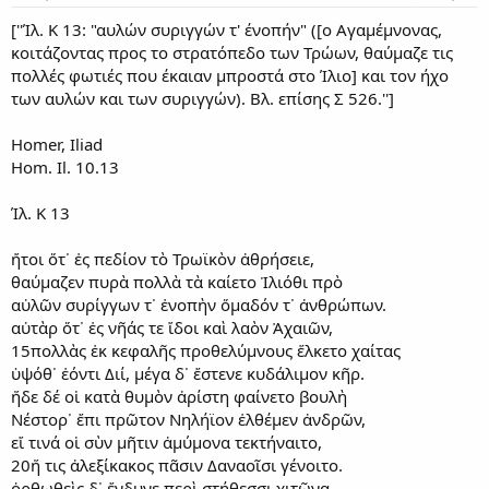
[''Ίλ. Κ 13: "αυλών συριγγών τ' ένοπήν" ([ο Αγαμέμνονας,
κοιτάζοντας προς το στρατόπεδο των Τρώων, θαύμαζε τις
πολλές φωτιές που έκαιαν μπροστά στο Ίλιο] και τον ήχο
των αυλών και των συριγγών). Βλ. επίσης Σ 526.'']
Homer, Iliad
Hom. Il. 10.13
Ίλ. Κ 13
ἤτοι ὅτ᾽ ἐς πεδίον τὸ Τρωϊκὸν ἀθρήσειε,
θαύμαζεν πυρὰ πολλὰ τὰ καίετο Ἰλιόθι πρὸ
αὐλῶν συρίγγων τ᾽ ἐνοπὴν ὅμαδόν τ᾽ ἀνθρώπων.
αὐτὰρ ὅτ᾽ ἐς νῆάς τε ἴδοι καὶ λαὸν Ἀχαιῶν,
15πολλὰς ἐκ κεφαλῆς προθελύμνους ἕλκετο χαίτας
ὑψόθ᾽ ἐόντι Διί, μέγα δ᾽ ἔστενε κυδάλιμον κῆρ.
ἥδε δέ οἱ κατὰ θυμὸν ἀρίστη φαίνετο βουλὴ
Νέστορ᾽ ἔπι πρῶτον Νηλήϊον ἐλθέμεν ἀνδρῶν,
εἴ τινά οἱ σὺν μῆτιν ἀμύμονα τεκτήναιτο,
20ἥ τις ἀλεξίκακος πᾶσιν Δαναοῖσι γένοιτο.
ὀρθωθεὶς δ᾽ ἔνδυνε περὶ στήθεσσι χιτῶνα,