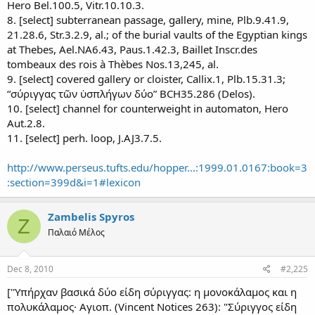
Hero Bel.100.5, Vitr.10.10.3.
8. [select] subterranean passage, gallery, mine, Plb.9.41.9,
21.28.6, Str.3.2.9, al.; of the burial vaults of the Egyptian kings
at Thebes, Ael.NA6.43, Paus.1.42.3, Baillet Inscr.des
tombeaux des rois à Thèbes Nos.13,245, al.
9. [select] covered gallery or cloister, Callix.1, Plb.15.31.3;
“σύριγγας τῶν ὑσπλήγων δύο” BCH35.286 (Delos).
10. [select] channel for counterweight in automaton, Hero
Aut.2.8.
11. [select] perh. loop, J.AJ3.7.5.
http://www.perseus.tufts.edu/hopper...:1999.01.0167:book=3
:section=399d&i=1#lexicon
Zambelis Spyros
Z
Παλαιό Μέλος
Dec 8, 2010
#2,225
[''Υπήρχαν βασικά δύο είδη σύριγγας: η μονοκάλαμος και η
πολυκάλαμος· Αγιοπ. (Vincent Notices 263): "Σύριγγος είδη