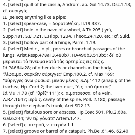
4. [select] quill of the cassia, Androm. ap. Gal.14.73, Dsc.1.13;
cf. συριγγίς.
II. [select] anything like a pipe:
1. [select] spear-case, = δορατοθήκη, Il.19.387.
2. [select] hole in the nave of a wheel, A.Th.205 (lyr.),
Supp.181, S.El.721, E.Hipp. 1234, Theoc.24.120, etc.; cf. Suid.
3. [select] hollow part of a hinge, Parm. 1.19.
4. [select] Medic., in pl., pores or bronchial passages of the
lungs, Arist.Resp.478a13,480b7, HA496b3,513b5; δι᾽ οὗ
μεριεῖται τὸ πνεῦμα κατὰ τὰς ἀρτηρίας εἰς τὰς ς.
Id.PA664a28; of other ducts or channels in the body,
“λίφαιμοι σαρκῶν σύριγγες” Emp.100.2, cf. Max.169;
“σύριγγες ἄνω φυσῶσι μελαν μένος” S.Aj.1412 (anap.); of the
trachea, Hp. Cord.2; the liver-duct, “ἡ ς. τοῦ ἥπατος”
Id.Mul.1.78 (cf. “θρίξ” 111); ς. αἱματόεσσα, of a vein,
A.R.4.1647; ἱερὰ ς. cavity of the spine, Poll. 2.180; passage
through the elephant's trunk, Aret.SD2.13.
5. [select] fistulous sore or abscess, Hp.Coac.501, Plu.2.60a,
Gal.6.244; “ἐν τῷ γόνατι” Artem.1.47.
6. [select] ς. πτεροῦ, v. πτερόν 1.1.
7. [select] groove or barrel of a catapult, Ph.Bel.61.46, 62.40,