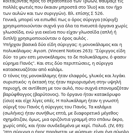
κοιτάζοντας προς το στρατόπεδο των Τρώων, θαύμαζε τις
πολλές φωτιές που έκαιαν μπροστά στο Ίλιο] και τον ήχο
των αυλών και των συριγγών). Βλ. επίσης Σ 526.
Γενικά, μπορεί να ειπωθεί πως ο όρος σύριγγα (σύριγξ)
χρησιμοποιούνταν συχνά για όλα τα πνευστά όργανα χωρίς
γλωσσίδα, ενώ για εκείνα που είχαν γλωσσίδα (απλή ή
διπλή) χρησιμοποιούνταν ο όρος αυλός .
Υπήρχαν βασικά δύο είδη σύριγγας: η μονοκάλαμος και η
πολυκάλαμος· Αγιοπ. (Vincent Notices 263): "Σύριγγος είδη
δύο· το μεν εστι μονοκάλαμον, το δε πολυκάλαμον, ό φασιν
εύρημα Πανός". Και στις δύο περιπτώσεις, η σύριγγα
κατασκευαζόταν από καλάμι.
Ο τόνος της μονοκάλαμης ήταν ελαφρός, γλυκός και λιγάκι
συριστικός· η έκτασή της ήταν περιορισμένη στην υψηλή
περιοχή, σε αντίθεση με τον αυλό, που συχνά επονομαζόταν
βαρύφθογγος (βαρύτονος). Το όργανο ήταν κατακόρυφο
(ίσιο) και είχε λίγες οπές. Η πολυκάλαμη ήταν η γνωστή
σύριγξ του Πανός ή σύριγγες του Πανός. Τα καλάμια
(σωλήνες) ήταν συνήθως επτά, με διαφορετικό μέγεθος·
σχημάτιζαν, όμως, μια οριζόντια γραμμή στο επάνω άκρο,
χωρίς οπές, και ήταν συνδεδεμένα με κερί. Πολυδ. (IV, 69):
"στη σύριγγα ο ήχος παράγεται με φύσημα· είναι ένα σύνολο