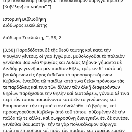
την πολυκάλαμη σύριγγα: "πολυκάλαμον σύριγγα πρώτην
[Κυβέλην] επινοήσαι".'']
Ιστορική Βιβλιοθήκη
Διόδωρος Σικελιώτης
Διόδωρο Σικελιώτη, Γ', 58, 2
[3,58] Παραδέδοται δὲ τῆς θεοῦ ταύτης καὶ κατὰ τὴν
Φρυγίαν γένεσις. οἱ γὰρ ἐγχώριοι μυθολογοῦσι τὸ παλαιὸν
γενέσθαι βασιλέα Φρυγίας καὶ Λυδίας Μῄονα· γήμαντα δὲ
Δινδύμην γεννῆσαι μὲν παιδίον θῆλυ, τρέφειν δ΄ αὐτὸ μὴ
βουλόμενον εἰς ὄρος ἐκθεῖναι τὸ προσαγορευόμενον
Κύβελον. ἐνταῦθα τῷ παιδίῳ κατά τινα θείαν πρόνοιαν τάς
τε παρδάλεις καί τινα τῶν ἄλλων τῶν ἀλκῇ διαφερόντων
θηρίων παρέχεσθαι τὴν θηλὴν καὶ διατρέφειν, γύναια δέ τινα
περὶ τὸν τόπον ποιμαίνοντα κατιδεῖν τὸ γινόμενον, καὶ
θαυμάσαντα τὴν περιπέτειαν ἀνελέσθαι τὸ βρέφος, καὶ
προσαγορεῦσαι Κυβέλην ἀπὸ τοῦ τόπου. αὐξομένην δὲ τὴν
παῖδα τῷ τε κάλλει καὶ σωφροσύνῃ διενεγκεῖν, ἔτι δὲ συνέσει
γενέσθαι θαυμαστήν· τήν τε γὰρ πολυκάλαμον σύριγγα
πρώτην ἐπινοῆσαι καὶ πρὸς τὰς παιδιὰς καὶ χορείας εὑρεῖν