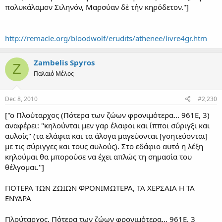
πολυκάλαμον Σιληνόν, Μαρσύαν δὲ τὴν κηρόδετον.'']
http://remacle.org/bloodwolf/erudits/athenee/livre4gr.htm
Zambelis Spyros
Z
Παλαιό Μέλος
Dec 8, 2010
#2,230
[''ο Πλούταρχος (Πότερα των ζώων φρονιμότερα... 961Ε, 3)
αναφέρει: "κηλούνται μεν γαρ έλαφοι και ίπποι σύριγξι και
αυλοίς" (τα ελάφια και τα άλογα μαγεύονται [γοητεύονται]
με τις σύριγγες και τους αυλούς). Στο εδάφιο αυτό η λέξη
κηλούμαι θα μπορούσε να έχει απλώς τη σημασία του
θέλγομαι.'']
ΠΟΤΕΡΑ ΤΩΝ ΖΩΙΩΝ ΦΡΟΝΙΜΩΤΕΡΑ, ΤΑ ΧΕΡΣΑΙΑ Η ΤΑ
ΕΝΥΔΡΑ
Πλούταρχος, Πότερα των ζώων φρονιμότερα... 961Ε, 3