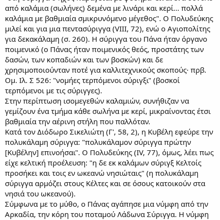
από καλάμια (σωλήνες) δεμένα με λινάρι και κερί... πολλά
καλάμια με βαθμιαία σμικρυνόμενο μέγεθος". Ο Πολυδεύκης
μιλεί και για μια πεντασύριγγα (VIII, 72), ενώ ο Αγιοπολίτης
για δεκακάλαμη (σ. 260). Η σύριγγα του Πάνα ήταν όργανο
ποιμενικό (ο Πάνας ήταν ποιμενικός θεός, προστάτης των
δασών, των κοπαδιών και των βοσκών) και δε
χρησιμοποιούνταν ποτέ για καλλιτεχνικούς σκοπούς· πρβ.
Ομ. Ιλ. Σ 526: "νομήες τερπόμενοι σύριγξι" (βοσκοί
τερπόμενοι με τις σύριγγες).
Στην περίπτωση ισομεγεθών καλαμιών, συνήθιζαν να
γεμίζουν ένα τμήμα κάθε σωλήνα με κερί, μικραίνοντας έτσι
βαθμιαία την αέρινη στήλη που παλλόταν.
Κατά τον Διόδωρο Σικελιώτη (Γ', 58, 2), η Κυβέλη εφεύρε την
πολυκάλαμη σύριγγα: "πολυκάλαμον σύριγγα πρώτην
[Κυβέλην] επινοήσαι". Ο Πολυδεύκης (IV, 77), όμως, λέει πως
είχε κελτική προέλευση: "η δε εκ καλάμων σύριγξ Κελτοίς
προσήκει και τοις εν ωκεανώ νησιώταις" (η πολυκάλαμη
σύριγγα αρμόζει στους Κέλτες και σε όσους κατοικούν στα
νησιά του ωκεανού).
Σύμφωνα με το μύθο, ο Πάνας αγάπησε μια νύμφη από την
Αρκαδία, την κόρη του ποταμού Λάδωνα Σύριγγα. Η νύμφη