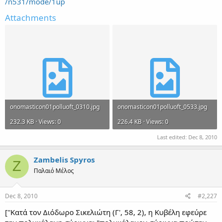
/n531/mode/1up
Attachments
onomasticon01polluoft_0310.jpg
onomasticon01polluoft_0533.jpg
232.3 KB · Views: 0
226.4 KB · Views: 0
Last edited:
Dec 8, 2010
Zambelis Spyros
Z
Παλαιό Μέλος
Dec 8, 2010
#2,227
[''Κατά τον Διόδωρο Σικελιώτη (Γ', 58, 2), η Κυβέλη εφεύρε