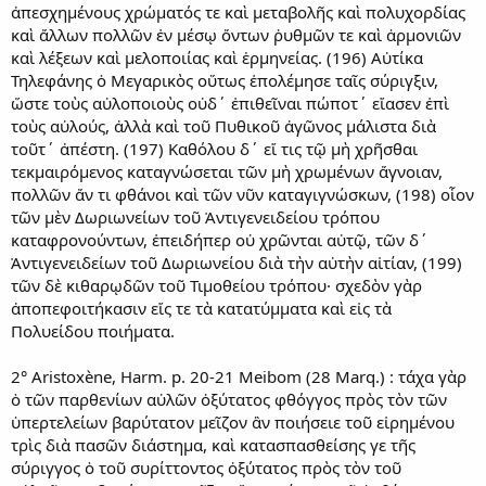
ἀπεσχημένους χρώματός τε καὶ μεταβολῆς καὶ πολυχορδίας
καὶ ἄλλων πολλῶν ἐν μέσῳ ὄντων ῥυθμῶν τε καὶ ἁρμονιῶν
καὶ λέξεων καὶ μελοποιίας καὶ ἑρμηνείας. (196) Αὐτίκα
Τηλεφάνης ὁ Μεγαρικὸς οὕτως ἐπολέμησε ταῖς σύριγξιν,
ὥστε τοὺς αὐλοποιοὺς οὐδ΄ ἐπιθεῖναι πώποτ΄ εἴασεν ἐπὶ
τοὺς αὐλούς, ἀλλὰ καὶ τοῦ Πυθικοῦ ἀγῶνος μάλιστα διὰ
τοῦτ΄ ἀπέστη. (197) Καθόλου δ΄ εἴ τις τῷ μὴ χρῆσθαι
τεκμαιρόμενος καταγνώσεται τῶν μὴ χρωμένων ἄγνοιαν,
πολλῶν ἄν τι φθάνοι καὶ τῶν νῦν καταγιγνώσκων, (198) οἷον
τῶν μὲν Δωριωνείων τοῦ Ἀντιγενειδείου τρόπου
καταφρονούντων, ἐπειδήπερ οὐ χρῶνται αὐτῷ, τῶν δ΄
Ἀντιγενειδείων τοῦ Δωριωνείου διὰ τὴν αὐτὴν αἰτίαν, (199)
τῶν δὲ κιθαρῳδῶν τοῦ Τιμοθείου τρόπου· σχεδὸν γὰρ
ἀποπεφοιτήκασιν εἴς τε τὰ κατατύμματα καὶ εἰς τὰ
Πολυείδου ποιήματα.
2° Aristoxène, Harm. p. 20-21 Meibom (28 Marq.) : τάχα γὰρ
ὁ τῶν παρθενίων αὐλῶν ὀξύτατος φθόγγος πρὸς τὸν τῶν
ὑπερτελείων βαρύτατον μεῖζον ἂν ποιήσειε τοῦ εἰρημένου
τρὶς διὰ πασῶν διάστημα, καὶ κατασπασθείσης γε τῆς
σύριγγος ὁ τοῦ συρίττοντος ὀξύτατος πρὸς τὸν τοῦ