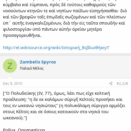
κύμβαλα καὶ τύμπανα, πρὸς δὲ τούτοις καθαρμοὺς τῶν
νοσούντων κτηνῶν τε καὶ νηπίων παίδων εἰσηγήσασθαι· διὸ
καὶ τῶν βρεφῶν ταῖς ἐπῳδαῖς σωζομένων καὶ τῶν πλείστων
ὑπ΄ αὐτῆς ἐναγκαλιζομένων, διὰ τὴν εἰς ταῦτα σπουδὴν καὶ
φιλοστοργίαν ὑπὸ πάντων αὐτὴν ὀρείαν μητέρα
προσαγορευθῆναι.
http://el.wikisource.org/wiki/Ιστορική_Βιβλιοθήκη/Γ
Zambelis Spyros
Z
Παλαιό Μέλος
Dec 8, 2010
#2,228
[''Ο Πολυδεύκης (IV, 77), όμως, λέει πως είχε κελτική
προέλευση: "η δε εκ καλάμων σύριγξ Κελτοίς προσήκει και
τοις εν ωκεανώ νησιώταις" (η πολυκάλαμη σύριγγα αρμόζει
στους Κέλτες και σε όσους κατοικούν στα νησιά του
ωκεανού).'']
Pollux, Onomasticon