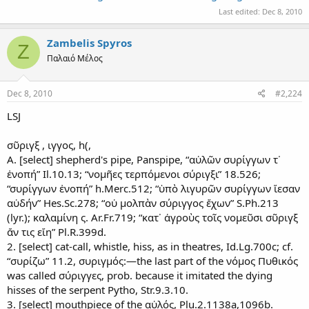
Last edited:
Dec 8, 2010
Zambelis Spyros
Z
Παλαιό Μέλος
Dec 8, 2010
#2,224
LSJ
σῦριγξ , ιγγος, h(,
A. [select] shepherd's pipe, Panspipe, “αὐλῶν συρίγγων τ᾽
ἐνοπή” Il.10.13; “νομῆες τερπόμενοι σύριγξι” 18.526;
“συρίγγων ἐνοπή” h.Merc.512; “ὑπὸ λιγυρῶν συρίγγων ἵεσαν
αὐδήν” Hes.Sc.278; “οὐ μολπὰν σύριγγος ἔχων” S.Ph.213
(lyr.); καλαμίνη ς. Ar.Fr.719; “κατ᾽ ἀγροὺς τοῖς νομεῦσι σῦριγξ
ἄν τις εἴη” Pl.R.399d.
2. [select] cat-call, whistle, hiss, as in theatres, Id.Lg.700c; cf.
“συρίζω” 11.2, συριγμός:—the last part of the νόμος Πυθικός
was called σύριγγες, prob. because it imitated the dying
hisses of the serpent Pytho, Str.9.3.10.
3. [select] mouthpiece of the αὐλός, Plu.2.1138a,1096b.