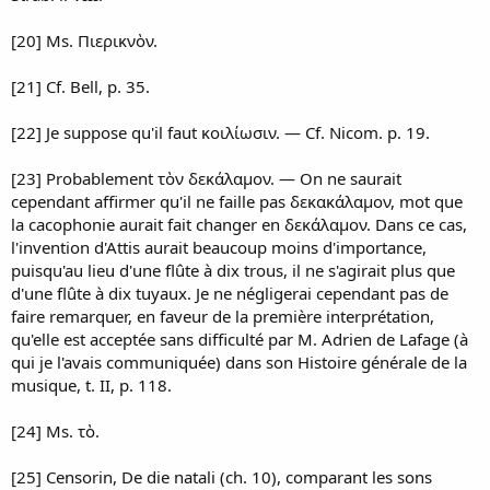
[20] Ms. Πιερικνὸν.
[21] Cf. Bell, p. 35.
[22] Je suppose qu'il faut κοιλίωσιν. — Cf. Nicom. p. 19.
[23] Probablement τὸν δεκάλαμον. — On ne saurait
cependant affirmer qu'il ne faille pas δεκακάλαμον, mot que
la cacophonie aurait fait changer en δεκάλαμον. Dans ce cas,
l'invention d'Attis aurait beaucoup moins d'importance,
puisqu'au lieu d'une flûte à dix trous, il ne s'agirait plus que
d'une flûte à dix tuyaux. Je ne négligerai cependant pas de
faire remarquer, en faveur de la première interprétation,
qu'elle est acceptée sans difficulté par M. Adrien de Lafage (à
qui je l'avais communiquée) dans son Histoire générale de la
musique, t. II, p. 118.
[24] Ms. τὸ.
[25] Censorin, De die natali (ch. 10), comparant les sons