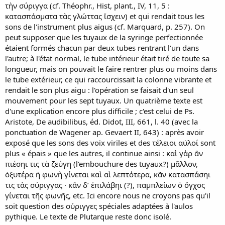
τὴν σύριγγα (cf. Théophr., Hist, plant., IV, 11, 5 :
κατασπάσματα τὰς γλώττας ἴσχειν) et qui rendait tous les
sons de l'instrument plus aigus (cf. Marquard, p. 257). On
peut supposer que les tuyaux de la syringe perfectionnée
étaient formés chacun par deux tubes rentrant l'un dans
l'autre; à l'état normal, le tube intérieur était tiré de toute sa
longueur, mais on pouvait le faire rentrer plus ou moins dans
le tube extérieur, ce qui raccourcissait la colonne vibrante et
rendait le son plus aigu : l'opération se faisait d'un seul
mouvement pour les sept tuyaux. Un quatrième texte est
d'une explication encore plus difficile ; c'est celui de Ps.
Aristote, De audibilibus, éd. Didot, III, 661, l. 40 (avec la
ponctuation de Wagener ap. Gevaert II, 643) : après avoir
exposé que les sons des voix viriles et des τέλειοι αὐλοί sont
plus « épais » que les autres, il continue ainsi : καὶ γὰρ ἂν
πιέσηι τις τὰ ζεύγη (l'embouchure des tuyaux?) μᾶλλον,
ὀξυτέρα ἡ φωνὴ γίνεται καὶ αὶ λεπτότερα, κᾶν κατασπάσηι
τις τὰς σύριγγας · κἂν δ’ ἐπιλάβηι (?), παμπλείων ὁ ὄγχος
γίνεται τῆς φωνῆς, etc. Ici encore nous ne croyons pas qu'il
soit question des σύριγγες spéciales adaptées à l'aulos
pythique. Le texte de Plutarque reste donc isolé.