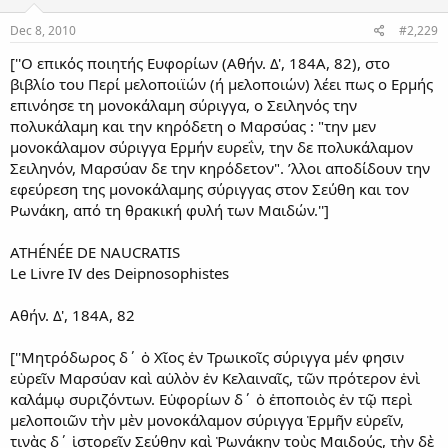
Dec 8, 2010
#2,229
[''Ο επικός ποιητής Ευφορίων (Αθήν. Δ', 184Α, 82), στο
βιβλίο του Περί μελοποιϊών (ή μελοποιών) λέει πως ο Ερμής
επινόησε τη μονοκάλαμη σύριγγα, ο Σειληνός την
πολυκάλαμη και την κηρόδετη ο Μαρσύας : "την μεν
μονοκάλαμον σύριγγα Ερμήν ευρεΐν, την δε πολυκάλαμον
Σειληνόν, Μαρσύαν δε την κηρόδετον". ’λλοι αποδίδουν την
εφεύρεση της μονοκάλαμης σύριγγας στον Σεύθη και τον
Ρωνάκη, από τη θρακική φυλή των Μαιδών.'']
ATHÉNÉE DE NAUCRATIS
Le Livre IV des Deipnosophistes
Αθήν. Δ', 184Α, 82
[''Μητρόδωρος δ΄ ὁ Χῖος ἐν Τρωικοῖς σύριγγα μέν φησιν
εὑρεῖν Μαρσύαν καὶ αὐλὸν ἐν Κελαιναῖς, τῶν πρότερον ἑνὶ
καλάμῳ συριζόντων. Εὐφορίων δ΄ ὁ ἐποποιὸς ἐν τῷ περὶ
μελοποιῶν τὴν μὲν μονοκάλαμον σύριγγα Ἑρμῆν εὑρεῖν,
τινὰς δ΄ ἱστορεῖν Σεύθην καὶ Ῥωνάκην τοὺς Μαιδούς, τὴν δὲ