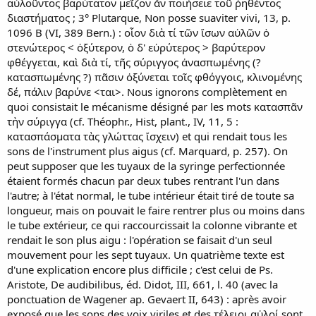
αὐλοῦντος βαρύτατον μεῖζον ἄν ποιήσειε τοῦ ῥηθέντος
διαστήματος ; 3° Plutarque, Non posse suaviter vivi, 13, p.
1096 B (VI, 389 Bern.) : οἷον διὰ τί τῶν ἴσων αὐλῶν ὁ
στενώτερος < ὀξύτερον, ὁ δ' εὐρύτερος > βαρύτερον
φθέγγεται, καὶ διὰ τί, τῆς σύριγγος ἀνασπωμένης (?
κατασπωμένης ?) πᾶσιν ὀξύνεται τοῖς φθόγγοις, κλινομένης
δέ, πάλιν βαρύνε <ται>. Nous ignorons complètement en
quoi consistait le mécanisme désigné par les mots κατασπᾶν
τὴν σύριγγα (cf. Théophr., Hist, plant., IV, 11, 5 :
κατασπάσματα τὰς γλώττας ἴσχειν) et qui rendait tous les
sons de l'instrument plus aigus (cf. Marquard, p. 257). On
peut supposer que les tuyaux de la syringe perfectionnée
étaient formés chacun par deux tubes rentrant l'un dans
l'autre; à l'état normal, le tube intérieur était tiré de toute sa
longueur, mais on pouvait le faire rentrer plus ou moins dans
le tube extérieur, ce qui raccourcissait la colonne vibrante et
rendait le son plus aigu : l'opération se faisait d'un seul
mouvement pour les sept tuyaux. Un quatrième texte est
d'une explication encore plus difficile ; c'est celui de Ps.
Aristote, De audibilibus, éd. Didot, III, 661, l. 40 (avec la
ponctuation de Wagener ap. Gevaert II, 643) : après avoir
exposé que les sons des voix viriles et des τέλειοι αὐλοί sont