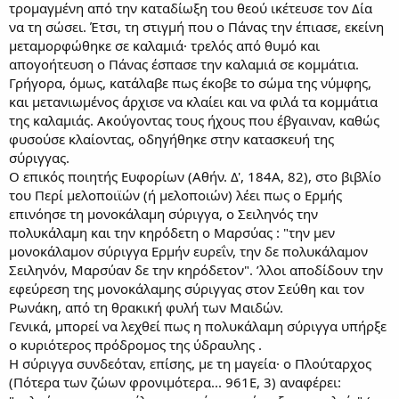
τρομαγμένη από την καταδίωξη του θεού ικέτευσε τον Δία
να τη σώσει. Έτσι, τη στιγμή που ο Πάνας την έπιασε, εκείνη
μεταμορφώθηκε σε καλαμιά· τρελός από θυμό και
απογοήτευση ο Πάνας έσπασε την καλαμιά σε κομμάτια.
Γρήγορα, όμως, κατάλαβε πως έκοβε το σώμα της νύμφης,
και μετανιωμένος άρχισε να κλαίει και να φιλά τα κομμάτια
της καλαμιάς. Ακούγοντας τους ήχους που έβγαιναν, καθώς
φυσούσε κλαίοντας, οδηγήθηκε στην κατασκευή της
σύριγγας.
Ο επικός ποιητής Ευφορίων (Αθήν. Δ', 184Α, 82), στο βιβλίο
του Περί μελοποιϊών (ή μελοποιών) λέει πως ο Ερμής
επινόησε τη μονοκάλαμη σύριγγα, ο Σειληνός την
πολυκάλαμη και την κηρόδετη ο Μαρσύας : "την μεν
μονοκάλαμον σύριγγα Ερμήν ευρεΐν, την δε πολυκάλαμον
Σειληνόν, Μαρσύαν δε την κηρόδετον". ’λλοι αποδίδουν την
εφεύρεση της μονοκάλαμης σύριγγας στον Σεύθη και τον
Ρωνάκη, από τη θρακική φυλή των Μαιδών.
Γενικά, μπορεί να λεχθεί πως η πολυκάλαμη σύριγγα υπήρξε
ο κυριότερος πρόδρομος της ύδραυλης .
Η σύριγγα συνδεόταν, επίσης, με τη μαγεία· ο Πλούταρχος
(Πότερα των ζώων φρονιμότερα... 961Ε, 3) αναφέρει: