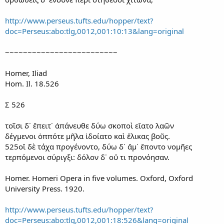
http://www.perseus.tufts.edu/hopper/text?
doc=Perseus:abo:tlg,0012,001:10:13&lang=original
~~~~~~~~~~~~~~~~~~~~~~~~~
Homer, Iliad
Hom. Il. 18.526
Σ 526
τοῖσι δ᾽ ἔπειτ᾽ ἀπάνευθε δύω σκοποὶ εἵατο λαῶν
δέγμενοι ὁππότε μῆλα ἰδοίατο καὶ ἕλικας βοῦς.
525οἳ δὲ τάχα προγένοντο, δύω δ᾽ ἅμ᾽ ἕποντο νομῆες
τερπόμενοι σύριγξι: δόλον δ᾽ οὔ τι προνόησαν.
Homer. Homeri Opera in five volumes. Oxford, Oxford
University Press. 1920.
http://www.perseus.tufts.edu/hopper/text?
doc=Perseus:abo:tlg,0012,001:18:526&lang=original