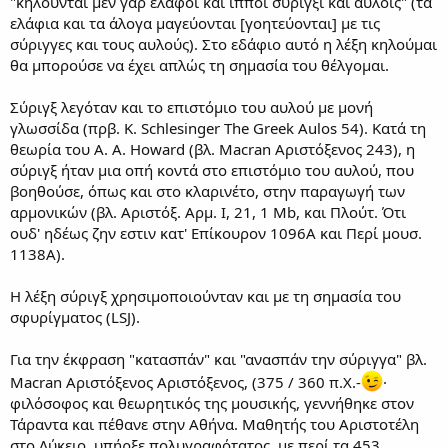
"κηλούνται μεν γαρ έλαφοι και ίπποι σύριγξι και αυλοίς" (τα
ελάφια και τα άλογα μαγεύονται [γοητεύονται] με τις
σύριγγες και τους αυλούς). Στο εδάφιο αυτό η λέξη κηλούμαι
θα μπορούσε να έχει απλώς τη σημασία του θέλγομαι.
Σύριγξ λεγόταν και το επιστόμιο του αυλού με μονή
γλωσσίδα (πρβ. Κ. Schlesinger The Greek Aulos 54). Κατά τη
θεωρία του Α. Α. Howard (βλ. Macran Αριστόξενος 243), η
σύριγξ ήταν μια οπή κοντά στο επιστόμιο του αυλού, που
βοηθούσε, όπως και στο κλαρινέτο, στην παραγωγή των
αρμονικών (βλ. Αριστόξ. Αρμ. Ι, 21, 1 Mb, και Πλούτ. Ότι
ουδ' ηδέως ζην εστιν κατ' Επίκουρον 1096Α και Περί μουσ.
1138Α).
Η λέξη σύριγξ χρησιμοποιούνταν και με τη σημασία του
σφυρίγματος (LSJ).
Για την έκφραση "κατασπάν" και "ανασπάν την σύριγγα" βλ.
Macran Αριστόξενος Αριστόξενος, (375 / 360 π.Χ.-
·
φιλόσοφος και θεωρητικός της μουσικής, γεννήθηκε στον
Τάραντα και πέθανε στην Αθήνα. Μαθητής του Αριστοτέλη
στο Λύκειο, υπήρξε πολυγραφότατος, με περί τα 453