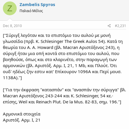
Zambelis Spyros
Z
Παλαιό Μέλος
Dec 8, 2010
#2,231
[''Σύριγξ λεγόταν και το επιστόμιο του αυλού με μονή
γλωσσίδα (πρβ. Κ. Schlesinger The Greek Aulos 54). Κατά τη
θεωρία του Α. Α. Howard (βλ. Macran Αριστόξενος 243), η
σύριγξ ήταν μια οπή κοντά στο επιστόμιο του αυλού, που
βοηθούσε, όπως και στο κλαρινέτο, στην παραγωγή των
αρμονικών (βλ. Αριστόξ. Αρμ. Ι, 21, 1 Mb, και Πλούτ. Ότι
ουδ' ηδέως ζην εστιν κατ' Επίκουρον 1096Α και Περί μουσ.
1138Α).'']
[''Για την έκφραση "κατασπάν" και "ανασπάν την σύριγγα" βλ.
Macran Αριστόξενος 243-244 και Κ. Schlesinger, 54 κε.·
επίσης, Weil και Reinach Plut. De la Mus. 82-83, σημ. 196.'']
Αρμονικά στοιχεία
Αριστόξ. Αρμ. Ι, 21