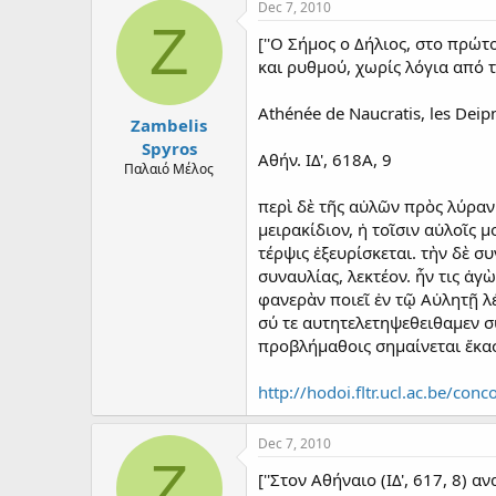
Dec 7, 2010
Z
[''Ο Σήμος ο Δήλιος, στο πρώτ
και ρυθμού, χωρίς λόγια από το
Athénée de Naucratis, les Deipn
Zambelis
Spyros
Αθήν. ΙΔ', 618Α, 9
Παλαιό Μέλος
περὶ δὲ τῆς αὐλῶν πρὸς λύραν 
μειρακίδιον, ἡ τοῖσιν αὐλοῖς 
τέρψις ἐξευρίσκεται. τὴν δὲ σ
συναυλίας, λεκτέον. ἦν τις ἀ
φανερὰν ποιεῖ ἐν τῷ Αὐλητῇ λ
σύ τε αυτητελετηψεθειθαμεν συ
προβλήμαθοις σημαίνεται ἕκα
http://hodoi.fltr.ucl.ac.be/co
Dec 7, 2010
Z
[''Στον Αθήναιο (ΙΔ', 617, 8)