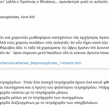
ον" (αλλά ο Πρατίνας ο Φλιάσιος... αγανάκτησε γιατί οι αυλητές
osophistes, livre XIV
ῶν καὶ χορευτῶν μισθοφόρων κατεχόντων τὰς ὀρχήστρας ἀγανακτ
λλὰ τοὺς χοροὺς συνᾴδειν τοῖς αὐληταῖς· ὃν οὖν εἶχεν κατὰ τῶ
θόρυβος ὅδε; τί τάδε τὰ χορεύματα; τίς ὕβρις ἔμολεν ἐπὶ Διον
αγεῖν ἀν΄ ὄρεα σύμενον μετὰ Ναιάδων οἷά τε κύκνον ἄγοντα ποικ
ncordances/athenee_deipnosophistes_14/texte.htm
τετραχόρδων . Όταν δύο συνεχή τετράχορδα έχουν ένα κοινό φθό
αι ταυτόχρονα και η πρώτη του ψηλότερου τετραχόρδου. Υπάρχ
ράχορδο υπατών με το τετράχορδο μέσων,
ράχορδο μέσων με το τετράχορδο των συνημμένων,
ράχορδο διεζευγμένων με το τετράχορδο των υπερβολαίων: