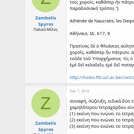
τοις χοροίς, καθάπερ ήν πάτρι
παραδοσιακό τρόπο).'']
Zambelis
Athénée de Naucratis, les Deipn
Spyros
Παλαιό Μέλος
Αθήναιο, ΙΔ', 617, 8
Πρατίνας δὲ ὁ Φλιάσιος αὐλητ
χοροῖς, καθάπερ ἦν πάτριον, ἀ
τοῦδε τοῦ Ὑπορχήματος· τίς ὁ 
ἐμὲ δεῖ κελαδεῖν, ἐμὲ δεῖ πατ
http://hodoi.fltr.ucl.ac.be/co
Dec 7, 2010
Z
συναφή, σύζευξη, ειδικά δύο 
χαμηλότερου τετραχόρδου είν
(1) εκείνη που ενώνει το τετ
(2) εκείνη που ενώνει το τετ
Zambelis
(3) εκείνη που ενώνει το τετ
Spyros