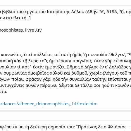
ο βιβλίο του έργου του Ιστορία της Δήλου (Αθήν. ΙΔ', 618Α, 9),
ν εκτελεστή.'']
osophistes, livre XIV
κοινωνίας, ἐπεὶ πολλάκις καὶ αὐτὴ ἡμᾶς ’ἡ συναυλία ἔθελγεν‘,
μουσικὴ κἀν τῇ λύρᾳ τοῖς ἡμετέροισι παιγνίοις. ὅταν γὰρ εὖ συν
υναυλίαν τί ποτ΄ ἐστὶν ἐμφανίζει. Σῆμος ὁ Δήλιος ἐν εʹ Δηλιάδο
γὼν συμφωνίας ἀμοιβαῖος αὐλοῦ καὶ ῥυθμοῦ, χωρὶς {λόγου} τοῦ
έγων· ποίαν, φράσον γάρ, ηδε τὴν συναυλίαν ταύτην ἐπίσταται 
ντυγχάνεις αὐλῶν πέραινε. δέξεται δὲ τἄλλα σοι ἡδύ τι κοινόν
στα.
ncordances/athenee_deipnosophistes_14/texte.htm
 αναφέρεται με τη δεύτερη σημασία του: "Πρατίνας δε ο Φλιάσιος.