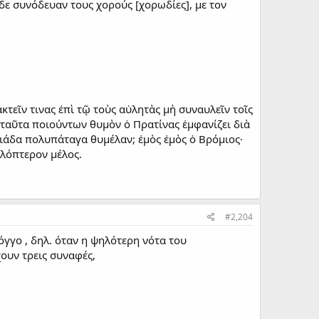
 δε συνόδευαν τους χορούς [χορωδίες], με τον
εῖν τινας ἐπὶ τῷ τοὺς αὐλητὰς μὴ συναυλεῖν τοῖς
ν ταῦτα ποιούντων θυμὸν ὁ Πρατίνας ἐμφανίζει διὰ
υσιάδα πολυπάταγα θυμέλαν; ἐμὸς ἐμὸς ὁ Βρόμιος·
ιλόπτερον μέλος.
#2,204
γγο , δηλ. όταν η ψηλότερη νότα του
ουν τρεις συναφές,