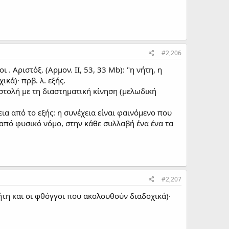
#2,206
 Αριστόξ. (Αρμον. ΙΙ, 53, 33 Mb): "η νήτη, η
κά)· πρβ. λ. εξής.
στολή με τη διαστηματική κίνηση (μελωδική
χεια από το εξής: η συνέχεια είναι φαινόμενο που
 από φυσικό νόμο, στην κάθε συλλαβή ένα ένα τα
#2,207
ανήτη και οι φθόγγοι που ακολουθούν διαδοχικά)·