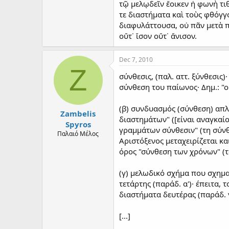
τῷ μελῳδεῖν ἔοικεν ἡ φωνὴ τιθ
τε διαστήματα καὶ τοὺς φθόγγ
διαφυλάττουσα, οὐ πᾶν μετὰ 
οὔτ᾽ ἴσον οὔτ᾽ ἄνισον.
Dec 7, 2010
Z
σύνθεσις, (παλ. αττ. ξύνθεσις)
σύνθεση του παίωνος· Δημ.: "
(β) συνδυασμός (σύνθεση) απλώ
Zambelis
διαστημάτων" ([είναι αναγκαίο
Spyros
γραμμάτων σύνθεσιν" (τη σύνθ
Παλαιό Μέλος
Αριστόξενος μεταχειρίζεται κα
όρος "σύνθεση των χρόνων" (τ
(γ) μελωδικό σχήμα που σχημα
τετάρτης (παράδ. α')· έπειτα,
διαστήματα δευτέρας (παράδ. γ'
[...]