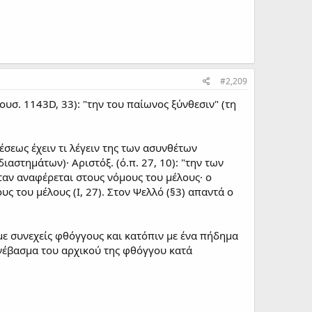
#2,209
μουσ. 1143D, 33): "την του παίωνος ξύνθεσιν" (τη
έσεως έχειν τι λέγειν της των ασυνθέτων
αστημάτων)· Αριστόξ. (ό.π. 27, 10): "την των
ταν αναφέρεται στους νόμους του μέλους· ο
ς του μέλους (Ι, 27). Στον Ψελλό (§3) απαντά ο
ε συνεχείς φθόγγους και κατόπιν με ένα πήδημα
ε ανέβασμα του αρχικού της φθόγγου κατά