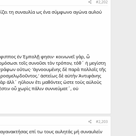
#2,202
 ορίζει τη συναυλία ως ένα σύμφωνο αγώνα αυλού
 Ἔφιππος ἐν Ἐμπολῇ φησιν· κοινωνεῖ γὰρ, ὦ
αρμόσωσι τοῖς συνοῦσι τὸν τρόπον, τόθ΄ ἡ μεγίστη
ς γράφων οὕτως· ’ἀγνοουμένης δὲ παρὰ πολλοῖς τῆς
 προσμελῳδοῦντος.‘ ἀστείως δὲ αὐτὴν Ἀντιφάνης
γὰρ ἀλλ΄ ηὔλουν ἔτι μαθόντες ὥστε τοὺς αὐλοὺς
 ἐστιν οὗ χωρὶς πάλιν συννεύματ΄, οὐ
#2,203
.. αγανακτήσας επί τω τους αυλητάς μή συναυλείν