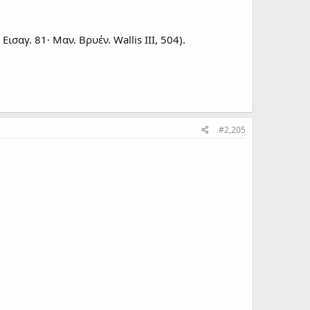
σαγ. 81· Μαν. Βρυέν. Wallis III, 504).
#2,205