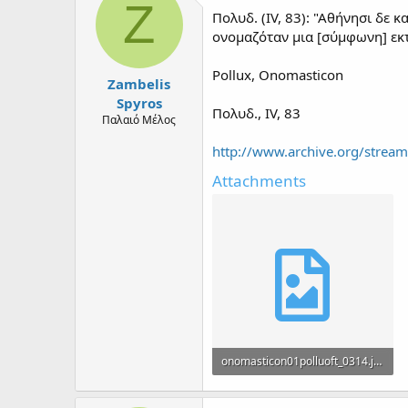
d
d
Z
Πολυδ. (IV, 83): "Αθήνησι δε
s
a
t
t
ονομαζόταν μια [σύμφωνη] εκτ
a
e
r
Pollux, Onomasticon
Zambelis
t
e
Spyros
Πολυδ., IV, 83
r
Παλαιό Μέλος
http://www.archive.org/stre
Attachments
onomasticon01polluoft_0314.jpg
211.1 KB · Views: 0