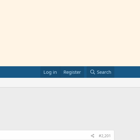
Log in
Register
Search
#2,201