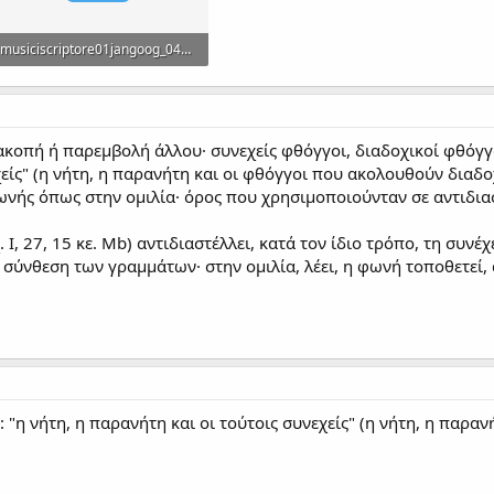
musiciscriptore01jangoog_0413.jpg
121.5 KB · Views: 0
ακοπή ή παρεμβολή άλλου· συνεχείς φθόγγοι, διαδοχικοί φθόγγοι .
είς" (η νήτη, η παρανήτη και οι φθόγγοι που ακολουθούν διαδοχι
φωνής όπως στην ομιλία· όρος που χρησιμοποιούνταν σε αντιδια
. Ι, 27, 15 κε. Mb) αντιδιαστέλλει, κατά τον ίδιο τρόπο, τη συνέ
η σύνθεση των γραμμάτων· στην ομιλία, λέει, η φωνή τοποθετεί,
b): "η νήτη, η παρανήτη και οι τούτοις συνεχείς" (η νήτη, η παρ