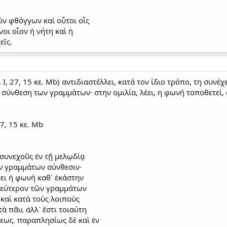
ῶν φθόγγων καὶ οὗτοι οἷς
οι οἷον ἡ νήτη καὶ ἡ
εῖς.
. Ι, 27, 15 κε. Mb) αντιδιαστέλλει, κατά τον ίδιο τρόπο, τη συνέ
η σύνθεση των γραμμάτων· στην ομιλία, λέει, η φωνή τοποθετεί,
27, 15 κε. Mb
ῦ συνεχοῦς ἐν τῇ μελῳδίᾳ
τῶν γραμμάτων σύνθεσιν·
σει ἡ φωνὴ καθ᾽ ἑκάστην
δεύτερον τῶν γραμμάτων
 καὶ κατὰ τοὺς λοιποὺς
ὰ πᾶν, ἀλλ᾽ ἔστι τοιαύτη
σεως. παραπλησίως δὲ καὶ ἐν