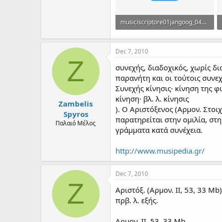
musiciscriptore01jangoog_0412.jpg
123 KB · Views: 0
Dec 7, 2010
Z
συνεχής, διαδοχικός, χωρίς δι
παρανήτη και οι τούτοις συνεχ
Συνεχής κίνησις· κίνηση της 
κίνηση· βλ. λ. κίνησις
Zambelis
). Ο Αριστόξενος (Αρμον. Στοιχ
Spyros
παρατηρείται στην ομιλία, στ
Παλαιό Μέλος
γράμματα κατά συνέχεια.
http://www.musipedia.gr/
Dec 7, 2010
Z
Αριστόξ. (Αρμον. ΙΙ, 53, 33 M
πρβ. λ. εξής.
Αρμον. ΙΙ, 53, 33 Mb