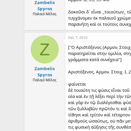
Zambelis
Spyros
δοκοῦσι δ᾽ εἶναι _τοιούτων_ τ
Παλαιό Μέλος
τυγχάνομεν ἐκ παλαιοῦ χρώμεν
παρανήτη καὶ οἱ τούτοις συνεχ
Dec 7, 2010
Z
[''Ο Αριστόξενος (Αρμον. Στοιχ
παρατηρείται στην ομιλία, στ
γράμματα κατά συνέχεια'']
Zambelis
Αριστόξενος, Αρμον. Στοιχ. Ι, 
Spyros
Παλαιό Μέλος
φαίνεται
δὲ τοιαύτη τις φύσις εἶναι το
οἵα καὶ ἐν τῇ λέξει περὶ τὴν 
καὶ γὰρ ἐν τῷ διαλέγεσθαι φύ
τῶν ξυλλαβῶν πρῶτόν τι καὶ 
τίθησι καὶ τρίτον καὶ τέταρτον
ἀριθμοὺς ὡσαύτως, οὐ πᾶν μετ
τις φυσικὴ αὔξησις τῆς συνθέ