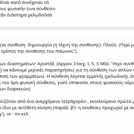
έναι κατὰ συνέχειαν τά
ους φυσικήν τινα σύνθεσιν
πᾶν διάστημα μελῳδοῦσα
· (α) σύνθεση· δημιουργία (η τέχνη της σύνθεσης)· Πλούτ. (Περί 
ο τρόπος της σύνθεσης του παίωνος").
ν διαστημάτων· Αριστόξ. (Αρμον. Στοιχ. Ι, 5, 5 Mb): "περί συνθ
] να κάνουμε μερικές παρατηρήσεις για τη σύνθεση των απλών δι
εση των γραμμάτων). Η σύνθεση λέγεται εμμελής (μελωδική), ό
ι τον όρο φυσική σύνθεσις, γιατί υπακούει στους φυσικούς νόμου
ων διαρκειών).
τιζόταν από ένα ανερχόμενο τετράχορδο , εκτελούμενο πρώτα μ
 το ίδιο με αντίθετη κίνηση (παράδ. β')· η σύνθεσις προχωρεί μ
), re - mi κτλ.