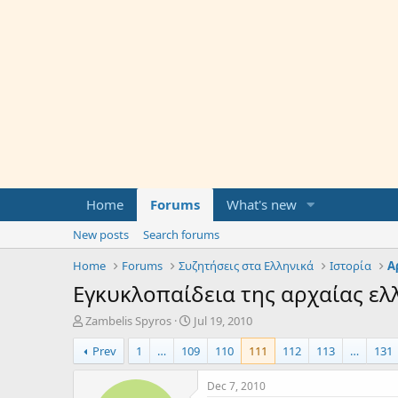
Home
Forums
What's new
New posts
Search forums
Home
Forums
Συζητήσεις στα Ελληνικά
Ιστορία
Α
Εγκυκλοπαίδεια της αρχαίας ελ
T
S
Zambelis Spyros
Jul 19, 2010
h
t
Prev
1
…
109
110
111
112
113
…
131
r
a
e
r
a
t
Dec 7, 2010