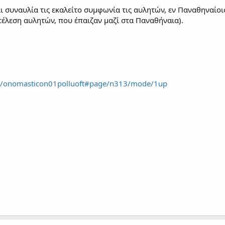
 και συναυλία τις εκαλείτο συμφωνία τις αυλητών, εν Παναθηναί
έλεση αυλητών, που έπαιζαν μαζί στα Παναθήναια).
am/onomasticon01polluoft#page/n313/mode/1up