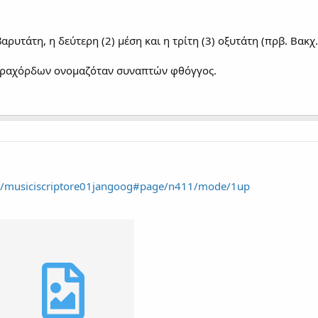
υτάτη, η δεύτερη (2) μέση και η τρίτη (3) οξυτάτη (πρβ. Βακχ. Ει
ετραχόρδων ονομαζόταν συναπτών φθόγγος.
am/musiciscriptore01jangoog#page/n411/mode/1up