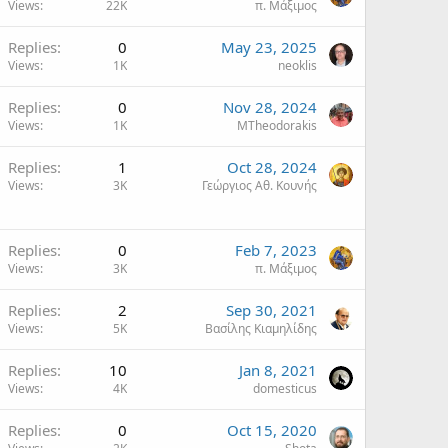
Views
22K
π. Μάξιμος
Replies
0
May 23, 2025
Views
1K
neoklis
Replies
0
Nov 28, 2024
Views
1K
MTheodorakis
Replies
1
Oct 28, 2024
Views
3K
Γεώργιος Αθ. Κουνής
Replies
0
Feb 7, 2023
Views
3K
π. Μάξιμος
Replies
2
Sep 30, 2021
Views
5K
Βασίλης Κιαμηλίδης
Replies
10
Jan 8, 2021
Views
4K
domesticus
Replies
0
Oct 15, 2020