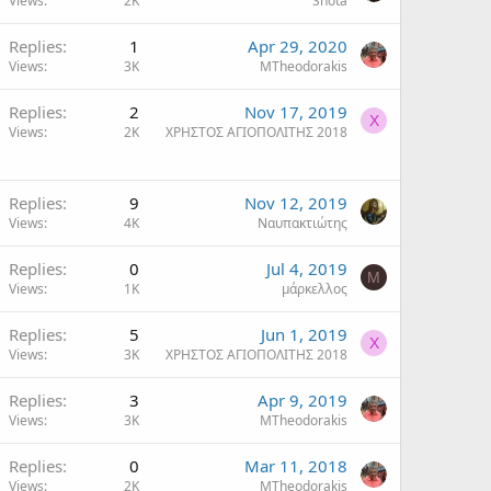
Views
2K
Shota
Replies
1
Apr 29, 2020
Views
3K
MTheodorakis
Replies
2
Nov 17, 2019
Χ
Views
2K
ΧΡΗΣΤΟΣ ΑΓΙΟΠΟΛΙΤΗΣ 2018
Replies
9
Nov 12, 2019
Views
4K
Ναυπακτιώτης
Replies
0
Jul 4, 2019
Μ
Views
1K
μάρκελλος
Replies
5
Jun 1, 2019
Χ
Views
3K
ΧΡΗΣΤΟΣ ΑΓΙΟΠΟΛΙΤΗΣ 2018
Replies
3
Apr 9, 2019
Views
3K
MTheodorakis
Replies
0
Mar 11, 2018
Views
2K
MTheodorakis