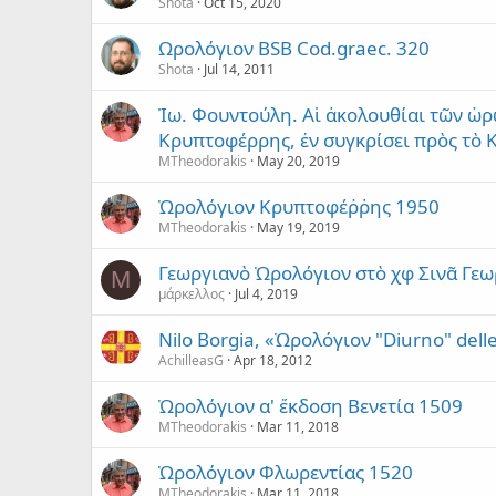
Shota
Oct 15, 2020
Ωρολόγιον BSB Cod.graec. 320
Shota
Jul 14, 2011
Ἰω. Φουντούλη. Αἱ ἀκολουθίαι τῶν ὡρ
Κρυπτοφέρρης, ἐν συγκρίσει πρὸς τὸ 
MTheodorakis
May 20, 2019
Ὡρολόγιον Κρυπτοφέῤῥης 1950
MTheodorakis
May 19, 2019
Γεωργιανὸ Ὡρολόγιον στὸ χφ Σινᾶ Γεω
Μ
μάρκελλος
Jul 4, 2019
Nilo Borgia, «Ὡρολόγιον "Diurno" delle
AchilleasG
Apr 18, 2012
Ὡρολόγιον α' ἔκδοση Βενετία 1509
MTheodorakis
Mar 11, 2018
Ὡρολόγιον Φλωρεντίας 1520
MTheodorakis
Mar 11, 2018