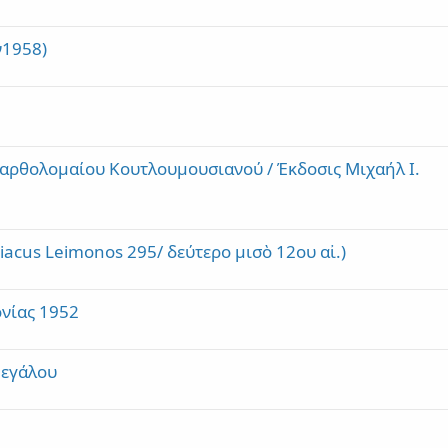
ν1958)
Βαρθολομαίου Κουτλουμουσιανού / Έκδοσις Μιχαήλ Ι.
acus Leimonos 295/ δεύτερο μισὸ 12ου αἰ.)
ονίας 1952
Μεγάλου