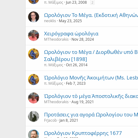
π. Μάξιμος
Jun 23, 2008
2
Ωρολόγιον Το Μέγα. (Εκδοτική Αθηνώ
neoklis
May 23, 2025
Χειρόγραφα ὡρολόγια
MTheodorakis
Nov 28, 2024
Ωρολόγιον το Μέγα / Διορθωθέν υπό 
Σαλιβέρου [1898]
π. Μάξιμος
Oct 26, 2014
Ὡρολόγιο Μονῆς Ἀκοιμήτων (Ms. Lesbi
π. Μάξιμος
Feb 7, 2023
Ὡρολόγιον τὸ μέγα Ἀποστολικῆς διακ
MTheodorakis
Aug 19, 2021
Προτάσεις για αγορά Ωρολογίου του 
FrJacob
Jan 8, 2021
Ωρολόγιον Κρυπτοφέρρης 1677