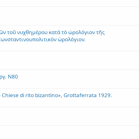
ῶν τοῦ νυχθημέρου κατὰ τὸ ὡρολόγιον τῆς
Κωνσταντινουπολιτικὸν ὡρολόγιον.
ργ. Ν80
 Chiese di rito bizantino», Grottaferrata 1929.