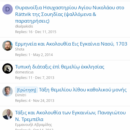
Θυρανοίξια Ησυχαστηρίου Αγίου Νικολάου στο
D
Rättvik της Σουηδίας (ψαλλόμενα &
παρατηρήσεις)
dkalpakidis
Replies
16
Dec 11, 2015
Ερμηνεία και Ακολουθία Εις Εγκαίνια Ναού, 1703
Shota
Replies
1
May 2, 2014
Τυπικὴ διάταξις ἐπὶ θεμελίῳ ἐκκλησίας
domesticus
Replies
11
Dec 7, 2013
Τάξη θεμελίου λίθου καθολικού μονής
[Ερώτηση]
Dimitri
Replies
4
Nov 24, 2013
Τάξις και Ακολουθία των Εγκαινίων, Παναγιώτου
Ν. Τρεμπέλα
Εμμανουήλ Αβραμίδης