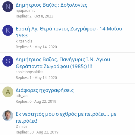
Δημήτριος Βαζάς : Δοξολογίες
N
npapadimit
Replies
2
Oct 8, 2023
Εορτή Αγ. Θεράποντος Ζωγράφου - 14 Μαΐου
K
1983
kiltzanidis
Replies
5
May 14, 2020
Δημήτριος Βαζάς, Πανήγυρις Ι.Ν. Αγίου
S
Θεράποντα Ζωγράφου (1985;) !!!
sholeionpsaltikis
Replies
1
May 14, 2020
Διάφορες ηχογραφήσεις
A
ath_vas
Replies
0
Aug 22, 2019
Εκ νεότητός μου ο εχθρός με πειράζει... με
πειράζει!
Dimitri
Replies
30
Aug 22, 2019