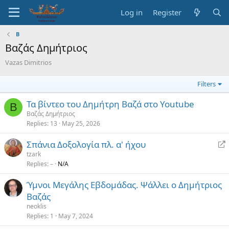
Log in
Register
Β
Βαζάς Δημήτριος
Vazas Dimitrios
Filters
Τα βίντεο του Δημήτρη Βαζά στο Youtube
Β
Βαζάς Δημήτριος
Replies
13
May 25, 2026
R
Σπάνια Δοξολογία πλ. α' ήχου
e
tzark
Replies
–
N/A
d
i
Ύμνοι Μεγάλης Εβδομάδας. Ψάλλει ο Δημήτριος
r
Βαζάς
e
neoklis
c
Replies
1
May 7, 2024
t