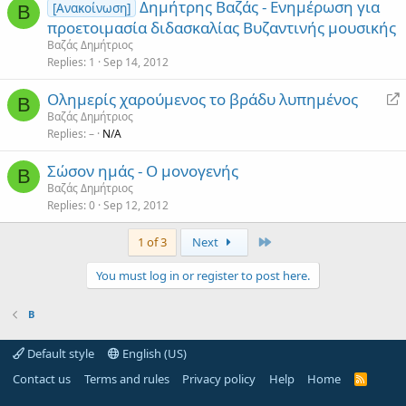
Δημήτρης Βαζάς - Ενημέρωση για
[Ανακοίνωση]
Β
προετοιμασία διδασκαλίας Βυζαντινής μουσικής
Βαζάς Δημήτριος
Replies
1
Sep 14, 2012
R
Ολημερίς χαρούμενος το βράδυ λυπημένος
Β
e
Βαζάς Δημήτριος
Replies
–
N/A
d
i
Σώσον ημάς - Ο μονογενής
r
Β
Βαζάς Δημήτριος
e
Replies
0
Sep 12, 2012
c
t
Last
1 of 3
Next
You must log in or register to post here.
Β
Default style
English (US)
Contact us
Terms and rules
Privacy policy
Help
Home
R
S
S