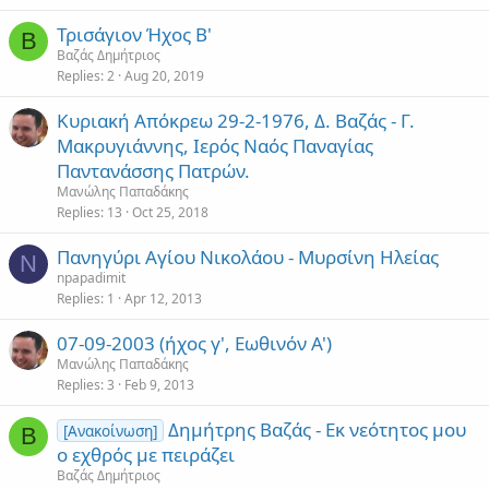
Τρισάγιον Ήχος Β'
Β
Βαζάς Δημήτριος
Replies
2
Aug 20, 2019
Κυριακή Απόκρεω 29-2-1976, Δ. Βαζάς - Γ.
Μακρυγιάννης, Ιερός Ναός Παναγίας
Παντανάσσης Πατρών.
Μανώλης Παπαδάκης
Replies
13
Oct 25, 2018
Πανηγύρι Αγίου Νικολάου - Μυρσίνη Ηλείας
N
npapadimit
Replies
1
Apr 12, 2013
07-09-2003 (ήχος γ', Εωθινόν Α')
Μανώλης Παπαδάκης
Replies
3
Feb 9, 2013
Δημήτρης Βαζάς - Εκ νεότητος μου
[Ανακοίνωση]
Β
ο εχθρός με πειράζει
Βαζάς Δημήτριος