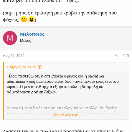
κατέληξες ότι αποτελούν το Π.Ύφος;;
(σημ.: μήπως η ερώτησή μου κρύβει την απάντηση που
ψάχνω;;
)
Μελοποιος
Μ
Μέλος
Aug 29, 2014
#15
Γιώργος Μ. said:
Τέλος, πιστεύω ότι η
απειθαρχία
αφενός και η
ομαλή και
αδιατάρακτη ροή
αφετέρου είναι δύο «αντίπαλοι» ενός τέτοιου
ύφους. Η μεν απειθαρχία εξ αριστερών, η δε ομαλή και
αδιατάρακτη ροή εκ δεξιών.
ΥΓ Δεν είμαι ειδικός στα μουσικολογικά και πολλοί θα βρείτε
εμπειρικά κάποια από τα παραπάνω, οπότε παρακαλώ να είστε
Click to expand...
επιεικείς.
Αγαπητέ Γεώργιε, πολύ καλή προσπάθεια, χτύπησες διάνα.