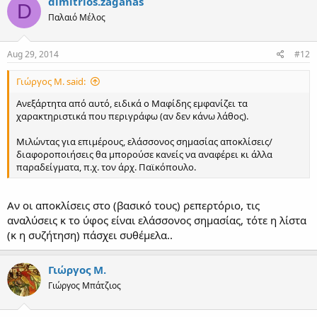
dimitrios.zaganas
D
Παλαιό Μέλος
Aug 29, 2014
#12
Γιώργος Μ. said:
Ανεξάρτητα από αυτό, ειδικά ο Μαφίδης εμφανίζει τα
χαρακτηριστικά που περιγράφω (αν δεν κάνω λάθος).
Μιλώντας για επιμέρους, ελάσσονος σημασίας αποκλίσεις/
διαφοροποιήσεις θα μπορούσε κανείς να αναφέρει κι άλλα
παραδείγματα, π.χ. τον άρχ. Παϊκόπουλο.
Αν οι αποκλίσεις στο (βασικό τους) ρεπερτόριο, τις
αναλύσεις κ το ύφος είναι ελάσσονος σημασίας, τότε η λίστα
(κ η συζήτηση) πάσχει συθέμελα..
Γιώργος Μ.
Γιώργος Μπάτζιος