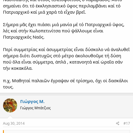
σημαίνει ὅτι τό ἐκκλησιαστικό ὕφος περιλαμβάνει καί τό
Πατριαρχικό καί μιά χαρά τά εἶχαν βρεῖ.
Σήμερα μᾶς ἔχει πιάσει μιά μανία μέ τό Πατριαρχικό ὕφος,
λές καί στήν Κωλοπετινίτσα πού ψάλλουμε εἶναι
Πατριαρχικός Ναός.
Περί συμμετρίας καί ἀσυμμετρίας εἶναι δύσκολο νά ἀναλυθεῖ
σήμερα διότι δυστυχῶς στό μέτρο ἀκολουθοῦμε τή δύση
πού ὅλα εἶναι σύμμετρα, ἀπλά , κατανοητά καί ὡραῖα σάν
τήν κοκακόλα.
π.χ, Μαθηταί παλαιῶν ἔγραψαν σέ τρίσημο, ὄχι οἱ δασκάλοι
τους.
Γιώργος Μ.
Γιώργος Μπάτζιος
Aug 30, 2014
#17