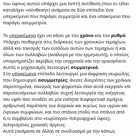
του ύφους αυτού υπάρχει μια λεπτή αντίθεση (που εν τέλει
καταλήγει «σύνθεση») ανάμεσα σε δύο επίπεδα: ένα
υπερκείμενο
που παράγει
συμμετρία
και ένα
υποκείμενο
που
παράγει
ασυμμετρία
.
Το
υπερκείμενο
έχει να κάνει με τον
χρόνο
και τον
ρυθμό
.
Υπάρχει
πειθαρχία
στις διάρκειες των χρονικών τεμαχίων,
αλλά και
τονισμός
των εισόδων αυτών των τεμαχίων ή και
όλων των συλλαβών (ανάλογα με τον ερμηνευτή), ο οποίος
υπομνηματίζει ακριβώς την
ισοχρονία
και την
ομοιογένεια
.
Αυτός ο μηχανισμός λειτουργεί
συμμετρικά
.
Στο
υποκείμενο
επίπεδο λειτουργεί μια έκφραση νευρώδης
που δημιουργεί
ασυμμετρίες
:
άνισες διαιρέσεις των χρόνων,
παρεστιγμένα, τονισμός των ψηφιστών όταν αυτά ενεργούν επι
παρατεινόμενων συλλαβών, συχνή λειτουργία της ενέργειας
του υφέν που συνδέει σε μία ενότητα διαφορετικά τεμάχια,
αρθρωτική παράταση των διαρκών και κυρίως των υγρών και
ένρινων συμφώνων
, και πιο σπάνια (πολύ πιο σπάνια από
ό,τι συμβαίνει στο «ευρύτερο» πατριαρχικό ύφος),
λελογισμένες χρονικές άργειες
.
Αυτά (ανάμεσα σε άλλα) σε συνδυασμό με την κάπως