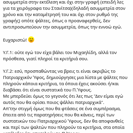
ασυμμετρία στην εκτέλεση και όχι στην γραφή (επειδή λες
για τα χειρόγραφα του Στανίτσα)(δηλαδή ασυμμετρία στον
χρόνο και την καταμέτρησή του και όχι στον ρυθμό της
γραφής) οπότε ψάλτες, όπως ο προαναφερθείς, δεν
αντιπροσωπεύουν την ασυμμετρία, όπως την εννοώ εγώ.
Ευχαριστώ!
Υ.Γ.1: ούτε εγώ τον είχα βάλει τον Μιχαηλίδη, αλλά τον
πρόσθεσα, γιατί πληροί τα κριτήριά σου.
Υ.Γ.2: εσύ, προσπαθώντας να βρεις τι είναι ακριβώς το
Πατριαρχικόν Ύφος, δημιούργησες μια λίστα με ψάλτες που
πληρούν κάποια κριτήρια, τα όποια έχεις ακούσει ή/και
διαβάσει ότι είναι συστατικά του Π.Ύφους.
Με μπερδεύει όμως το γεγονός ότι λες πως "Δεν είμαι εγώ
αυτός που θα ορίσει ποιος ψάλλει πατριαρχικά".
Απ'την στιγμή όμως που θα φτάσεις σε ένα συμπέρασμα,
έπειτα από τις παρατηρήσεις που θα κάνεις, περί των
συστατικών του Πατριαρχικού Ύφους, δεν θα αποφανθείς
και περί των ψαλτών που πληρούν τα κριτήρια, στα οποία