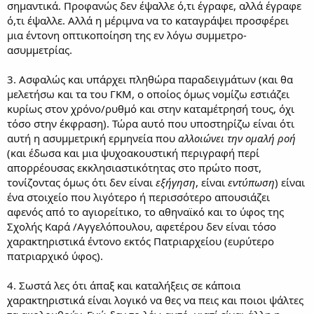
σημαντικά. Προφανώς δεν έψαλλε ό,τι έγραφε, αλλά έγραφε
ό,τι έψαλλε. Αλλά η μέριμνα να το καταγράψει προσφέρει
μια έντονη οπτικοποίηση της εν λόγω συμμετρο-
ασυμμετρίας.
3. Ασφαλώς και υπάρχει πληθώρα παραδειγμάτων (και θα
μελετήσω και τα του ΓΚΜ, ο οποίος όμως νομίζω εστιάζει
κυρίως στον χρόνο/ρυθμό και στην καταμέτρησή τους, όχι
τόσο στην έκφραση). Τώρα αυτό που υποστηρίζω είναι ότι
αυτή η ασυμμετρική ερμηνεία που
αλλοιώνει την ομαλή ροή
(και έδωσα και μια ψυχοακουστική περιγραφή περί
απορρέουσας εκκλησιαστικότητας στο πρώτο ποστ,
τονίζοντας όμως ότι δεν είναι
εξήγηση
, είναι
εντύπωση
) είναι
ένα στοιχείο που λιγότερο ή περισσότερο απουσιάζει
αφενός από το αγιορείτικο, το αθηναϊκό και το ύφος της
Σχολής Καρά /Αγγελόπουλου, αφετέρου δεν είναι τόσο
χαρακτηριστικά έντονο εκτός Πατριαρχείου (ευρύτερο
πατριαρχικό ύφος).
4. Σωστά λες ότι άπαξ και καταλήξεις σε κάποια
χαρακτηριστικά είναι λογικό να θες να πεις και ποιοι ψάλτες