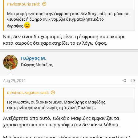
PavlosKouris said:
Μια μικρή ένσταση στην έκφραση που δεν διαχωρίζεται μόνο σε
νευρώδες ή ζωηρό αν κ νομίζω δειγματοληπτικά το
έγραψες.
Ναι, δεν είναι διαχωρισμοί, είναι η έκφραση που ακούμε
κατά καιρούς ότι χαρακτηρίζει το εν λόγω ύφος.
Γιώργος Μ.
Γιώργος Μπάτζιος
Aug 29, 2014
#9
dimitrios.zaganas said:
Ως γνωστόν, οι διακεκριμένοι Μαγούρης κ Μαφίδης
ενστερνίστηκαν από νωρίς τη "σχολή Παλάση"..
Ανεξάρτητα από αυτό, ειδικά ο Μαφίδης εμφανίζει τα
χαρακτηριστικά που περιγράφω (αν δεν κάνω λάθος).
Μιλώντας για επιμέρους, ελάσσονος σημασίας αποκλίσεις/