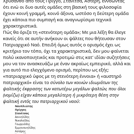
Χρύσανθο από τους Πρίγγο, Στανίτσα, Αστέρη, εννοώντας
ότι ενώ οι δυο αυτές ομάδες στη βασική τους φιλοσοφία
έχουν κοινή γραμμή, κοινό άξονα, ωστόσο η δεύτερη ομάδα
έχει κάποια πιο συμπαγή και αναγνωρίσιμα τεχνικά
χαρακτηριστικά.
Πώς θα όριζα τη «στενότερη ομάδα»; Με μια λέξη θα έλεγε
κανείς ότι σε αυτήν ανήκουν οι ψάλτες που θήτευσαν στον
Πατριαρχικό Ναό. Επειδή όμως αυτός ο ορισμός έχει ως
κριτήριο τον τόπο, όχι τα χαρακτηριστικά, δεν μου φαίνεται
πολύ ικανοποιητικός και προτιμώ στις κατ' ιδίαν συζητήσεις
μου να τον ανασκευάζω με έναν ακραίως εμπειρικό, αλλά και
για αυτό πιο ελεγχόμενο ορισμό, περίπου ως εξής:
«πατριαρχικό ύφος με τη στενότερη έννοια» ή «αυστηρό
πατριαρχικό» είναι το
σύνολο των κοινών ιδιωμάτων της
ψαλτικής έκφρασης των κατωτέρω μεγάλων ψαλτών, που όλοι
(νομίζω) είχαν κάποια μεγαλύτερη ή μικρότερη θέση στην
ψαλτική εντός του πατριαρχικού ναού
:
Ναυπλιώτης
Πρίγγος
Στανίτσας
Δανιηλίδης
Νικολαΐδης
Γεωργιάδης
Εμμανουηλίδης
Αστέρης