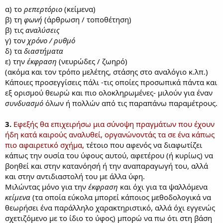
α) το
ρεπερτόριο
(κείμενα)
β) τη
φωνή
(άρθρωση / τοποθέτηση)
β) τις
αναλύσεις
γ) τον
χρόνο / ρυθμό
δ) τα
διαστήματα
ε) την
έκφραση
(νευρώδες / ζωηρό)
(ακόμα και τον τρόπο μελέτης, στάσης στο αναλόγιο κ.λπ.)
Κάποιες προσεγγίσεις πάλι -τις οποίες προσωπικά πάντα και
εξ ορισμού θεωρώ και πιο ολοκληρωμένες- μιλούν για έναν
συνδυασμό
όλων ή πολλών από τις παραπάνω παραμέτρους.
3.
Εφεξής θα επιχειρήσω μια σύνοψη πραγμάτων που έχουν
ήδη κατά καιρούς αναλυθεί, οργανώνοντάς τα σε ένα κάπως
πιο αφαιρετικό σχήμα,
τέτοιο που αφενός να διαφωτίζει
κάπως την ουσία του ύφους αυτού, αφετέρου (ή κυρίως) να
βοηθεί και στην κατανόησή ή την αναπαραγωγή του, αλλά
και στην αντιδιαστολή του με άλλα ύφη.
Μιλώντας μόνο για την
έκφραση
και όχι για τα ψαλλόμενα
κείμενα
(τα οποία εύκολα μπορεί κάποιος μεθοδολογικά να
θεωρήσει ένα παράλληλο χαρακτηριστικό, αλλά όχι εγγενώς
σχετιζόμενο με το ίδιο το ύφος) μπορώ να πω ότι στη βάση