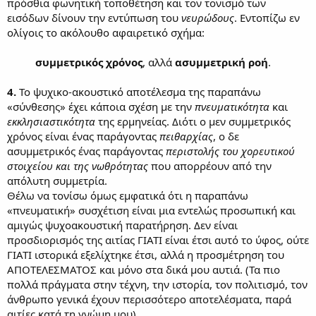
πρόσθια φωνητική τοποθέτηση και τον τονισμό των
εισόδων δίνουν την εντύπωση του
νευρώδους
. Εντοπίζω εν
ολίγοις το ακόλουθο αφαιρετικό σχήμα:
συμμετρικός χρόνος
, αλλά
ασυμμετρική ροή
.​
4.
Το ψυχικο-ακουστικό αποτέλεσμα της παραπάνω
«σύνθεσης» έχει κάποια σχέση με την
πνευματικότητα
και
εκκλησιαστικότητα
της ερμηνείας. Διότι ο μεν συμμετρικός
χρόνος είναι ένας παράγοντας
πειθαρχίας
, ο δε
ασυμμετρικός ένας παράγοντας
περιστολής του χορευτικού
στοιχείου και της νωθρότητας
που απορρέουν από την
απόλυτη συμμετρία.
Θέλω να τονίσω όμως εμφατικά ότι η παραπάνω
«πνευματική» συσχέτιση είναι μια εντελώς προσωπική και
αμιγώς ψυχοακουστική παρατήρηση. Δεν είναι
προσδιορισμός της αιτίας ΓΙΑΤΙ είναι έτσι αυτό το ύφος, ούτε
ΓΙΑΤΙ ιστορικά εξελίχτηκε έτσι, αλλά η προσμέτρηση του
ΑΠΟΤΕΛΕΣΜΑΤΟΣ και μόνο στα δικά μου αυτιά. (Τα πιο
πολλά πράγματα στην τέχνη, την ιστορία, τον πολιτισμό, τον
άνθρωπο γενικά έχουν περισσότερο αποτελέσματα, παρά
αιτίες κατά τη γνώμη μου).