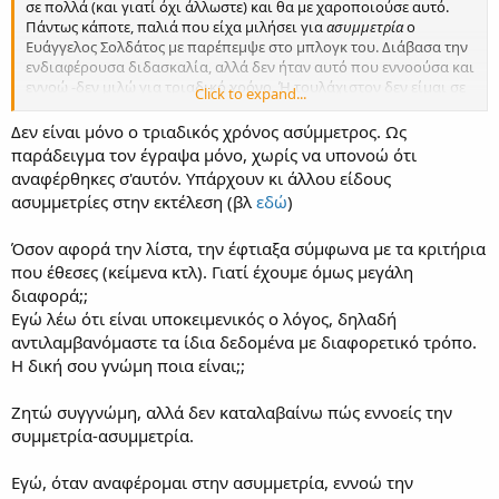
σε πολλά (και γιατί όχι άλλωστε) και θα με χαροποιούσε αυτό.
Πάντως κάποτε, παλιά που είχα μιλήσει για
ασυμμετρία
ο
Ευάγγελος Σολδάτος με παρέπεμψε στο μπλογκ του. Διάβασα την
ενδιαφέρουσα διδασκαλία, αλλά δεν ήταν αυτό που εννοούσα και
εννοώ -δεν μιλώ για τριαδικό χρόνο. Ή τουλάχιστον δεν είμαι σε
Click to expand...
θέση να το αντιληφθώ έτσι και βλέπω το όλο θέμα (και το
περιγράφω) πολύ πιο εμπειρικά.
Δεν είναι μόνο ο τριαδικός χρόνος ασύμμετρος. Ως
3. Ευπρόσδεκτες όποιες συμπληρώσεις στη λίστα, η λίστα που
παράδειγμα τον έγραψα μόνο, χωρίς να υπονοώ ότι
έφτιαξα ήταν γιατί αυτούς περισσότερο γνωρίζω. Δεν είμαι εγώ
αναφέρθηκες σ'αυτόν. Υπάρχουν κι άλλου είδους
αυτος που θα ορίσει ποιος ψάλλει πατριαρχικά, απλώς εγώ
ασυμμετρίες στην εκτέλεση (βλ
εδώ
)
επέλεξα το corpus πάνω στο οποίο βασίζω τις παρατηρήσεις μου.
(Θα πρόσεξες π.χ. ότι δεν έβαλα σε αυτήν ένα σπουδαίο όνομα,
Όσον αφορά την λίστα, την έφτιαξα σύμφωνα με τα κριτήρια
τον Αναστάσιο Μιχαηλίδη). Οπότε δεν τίθεται θέμα διεύρυνσης ή
στένωσης.
που έθεσες (κείμενα κτλ). Γιατί έχουμε όμως μεγάλη
διαφορά;;
ΥΓ Η περιγραφή της σμμετρίας-ασυμμετρίας που έχω στο νου μου
Εγώ λέω ότι είναι υποκειμενικός ο λόγος, δηλαδή
δεν μπορεί επ' ουδενί να σταθεί χωρίς τον Στανίτσα, θα έλεγα
αντιλαμβανόμαστε τα ίδια δεδομένα με διαφορετικό τρόπο.
μάλιστα ότι αυτός είναι ο κύριος εκφραστής της. Και προσθέτω
Η δική σου γνώμη ποια είναι;;
ότι αυτό φαίνεται και στα χειρόγραφά του. (Παρέλειψα να
αναφέρω τις παύσεις στους ασυμμετρικούς παράγοντες).
Ζητώ συγγνώμη, αλλά δεν καταλαβαίνω πώς εννοείς την
συμμετρία-ασυμμετρία.
Εγώ, όταν αναφέρομαι στην ασυμμετρία, εννοώ την