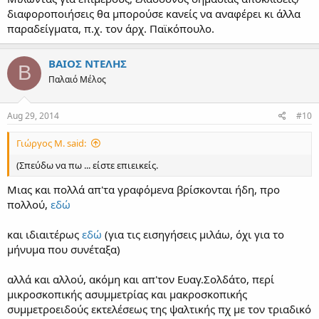
διαφοροποιήσεις θα μπορούσε κανείς να αναφέρει κι άλλα
παραδείγματα, π.χ. τον άρχ. Παϊκόπουλο.
ΒΑΙΟΣ ΝΤΕΛΗΣ
Β
Παλαιό Μέλος
Aug 29, 2014
#10
Γιώργος Μ. said:
(Σπεύδω να πω ... είστε επιεικείς.
Μιας και πολλά απ'τα γραφόμενα βρίσκονται ήδη, προ
πολλού,
εδώ
και ιδιαιτέρως
εδώ
(για τις εισηγήσεις μιλάω, όχι για το
μήνυμα που συνέταξα)
αλλά και αλλού, ακόμη και απ'τον Ευαγ.Σολδάτο, περί
μικροσκοπικής ασυμμετρίας και μακροσκοπικής
συμμετροειδούς εκτελέσεως της ψαλτικής πχ με τον τριαδικό