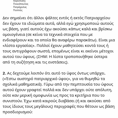
Χαριατίδης
Παϊκόπουλος
Πετρόχειλος
Παππάς
Δεν σημαίνει ότι άλλοι ψάλτες εντός ή εκτός Πατριαρχείου
δεν έχουν τα ιδιώματα αυτά, αλλά εγώ χρησιμοποιώ αυτούς
ως βάση, γιατί αυτούς έχω ακούσει κάπως καλά και βρίσκω
ομοιογένεια (σε κείνα τα τεχνικά στοιχεία που με
ενδιαφέρουν και τα οποία θα αναφέρω παρακάτω). Είναι μια
«λίστα εργασίας». Πολλοί έχουν μαθητεύσει κοντά τους ή
τους αντιγράφουν σωστά, επομένως είναι κι εκείνοι μέτοχοι
αυτού του ύφους. (ΣΗΜ: Η λίστα τροποποιήθηκε ύστερα
από τη συζήτηση και τις ενστάσεις).
2.
Ας δεχτούμε λοιπόν ότι αυτό το ύφος όντως υπάρχει.
(«Έστω αυστηρό πατριαρχικό ύφος», για να θυμηθώ τα
σχολικά μαθηματικά). Γύρω από την πεμπτουσία του ύφους
αυτού έχουν γραφτεί πολλά και δεν υπάρχει ούτε απόλυτη,
ούτε καν μερική ομοφωνία ως προς τα κριτήρια που το
συνιστούν. Έχω κατά καιρούς διαβάσει (ή και ακούσει από
τους ίδιους τους μεγάλους) περιγραφές που θέτουν ως βάση
προσδιορισμού: