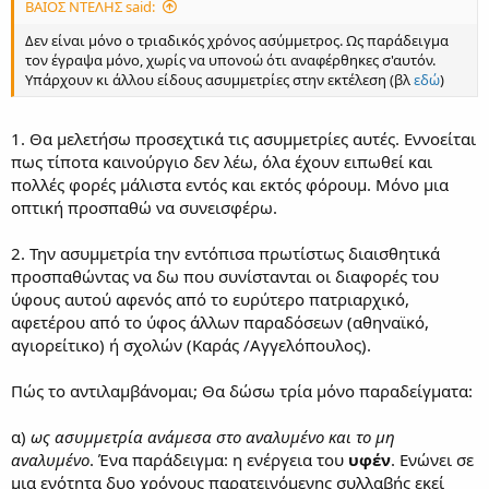
ΒΑΙΟΣ ΝΤΕΛΗΣ said:
Δεν είναι μόνο ο τριαδικός χρόνος ασύμμετρος. Ως παράδειγμα
τον έγραψα μόνο, χωρίς να υπονοώ ότι αναφέρθηκες σ'αυτόν.
Υπάρχουν κι άλλου είδους ασυμμετρίες στην εκτέλεση (βλ
εδώ
)
1. Θα μελετήσω προσεχτικά τις ασυμμετρίες αυτές. Εννοείται
πως τίποτα καινούργιο δεν λέω, όλα έχουν ειπωθεί και
πολλές φορές μάλιστα εντός και εκτός φόρουμ. Μόνο μια
οπτική προσπαθώ να συνεισφέρω.
2. Την ασυμμετρία την εντόπισα πρωτίστως διαισθητικά
προσπαθώντας να δω που συνίστανται οι διαφορές του
ύφους αυτού αφενός από το ευρύτερο πατριαρχικό,
αφετέρου από το ύφος άλλων παραδόσεων (αθηναϊκό,
αγιορείτικο) ή σχολών (Καράς /Αγγελόπουλος).
Πώς το αντιλαμβάνομαι; Θα δώσω τρία μόνο παραδείγματα:
α)
ως ασυμμετρία ανάμεσα στο αναλυμένο και το μη
αναλυμένο
. Ένα παράδειγμα: η ενέργεια του
υφέν
. Ενώνει σε
μια ενότητα δυο χρόνους παρατεινόμενης συλλαβής εκεί