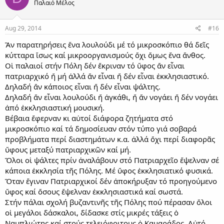
Παλαιό Μέλος
Aug 29, 2014
#16
Ἂν παρατηρήσεις ἕνα λουλούδι μέ τό μικροσκόπιο θά δεῖς
κύτταρα ἴσως καί μικροοργανισμούς ὄχι ὅμως ἕνα ἄνθος.
Οἱ παλαιοί στήν Πόλη δέν ἔκριναν τό ὕφος ἄν εἶναι
πατριαρχικό ἤ μή ἀλλά ἄν εἶναι ἤ δέν εἶναι ἐκκλησιαστικό.
Δηλαδή ἄν κάποιος εἶναι ἤ δέν εἶναι ψάλτης.
Δηλαδή ἄν εἶναι λουλούδι ἤ ἀγκάθι, ἤ ἄν νογάει ἤ δέν νογάει
ἀπό ἐκκλησιαστική μουσική.
Βέβαια ἔφερναν κι αὐτοί διάφορα ζητήματα στό
μικροσκόπιο καί τά δημοσίευαν στόν τύπο γιά σοβαρά
προβλήματα περί διαστημάτων κ.α. ἀλλά ὄχι περί διαφορᾶς
ὕφους μεταξύ πατριαρχικῶν καί μή.
Ὅλοι οἱ ψάλτες πρίν ἀναλάβουν στό Πατριαρχεῖο ἔψελναν σέ
κάποια ἐκκλησία τῆς Πόλης. Μέ ὕφος ἐκκλησιατικό φυσικά.
Ὅταν ἔγιναν Πατριαρχικοί δέν ἀποκήρυξαν τό προηγούμενο
ὕφος καί ὄσους ἔψελναν ἐκκλησιαστικά καί σωστά.
Στήν πάλαι σχολή βυζαντινῆς τῆς Πόλης πού πέρασαν ὅλοι
οἱ μεγάλοι δάσκαλοι, δίδασκε στίς μικρές τάξεις ὁ
Ναυπλιώτης καί στούς τελειόφοιτους ὁ Καμαράδος. Αὐτό