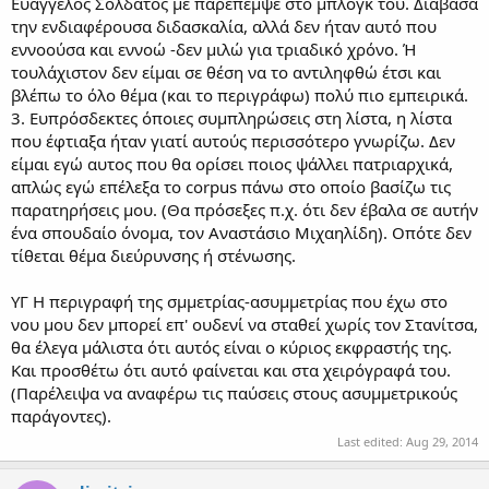
Ευάγγελος Σολδάτος με παρέπεμψε στο μπλογκ του. Διάβασα
την ενδιαφέρουσα διδασκαλία, αλλά δεν ήταν αυτό που
εννοούσα και εννοώ -δεν μιλώ για τριαδικό χρόνο. Ή
τουλάχιστον δεν είμαι σε θέση να το αντιληφθώ έτσι και
βλέπω το όλο θέμα (και το περιγράφω) πολύ πιο εμπειρικά.
3. Ευπρόσδεκτες όποιες συμπληρώσεις στη λίστα, η λίστα
που έφτιαξα ήταν γιατί αυτούς περισσότερο γνωρίζω. Δεν
είμαι εγώ αυτος που θα ορίσει ποιος ψάλλει πατριαρχικά,
απλώς εγώ επέλεξα το corpus πάνω στο οποίο βασίζω τις
παρατηρήσεις μου. (Θα πρόσεξες π.χ. ότι δεν έβαλα σε αυτήν
ένα σπουδαίο όνομα, τον Αναστάσιο Μιχαηλίδη). Οπότε δεν
τίθεται θέμα διεύρυνσης ή στένωσης.
ΥΓ Η περιγραφή της σμμετρίας-ασυμμετρίας που έχω στο
νου μου δεν μπορεί επ' ουδενί να σταθεί χωρίς τον Στανίτσα,
θα έλεγα μάλιστα ότι αυτός είναι ο κύριος εκφραστής της.
Και προσθέτω ότι αυτό φαίνεται και στα χειρόγραφά του.
(Παρέλειψα να αναφέρω τις παύσεις στους ασυμμετρικούς
παράγοντες).
Last edited:
Aug 29, 2014