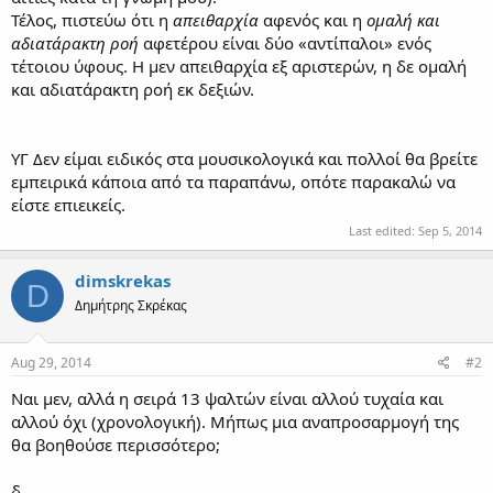
Τέλος, πιστεύω ότι η
απειθαρχία
αφενός και η
ομαλή και
αδιατάρακτη ροή
αφετέρου είναι δύο «αντίπαλοι» ενός
τέτοιου ύφους. Η μεν απειθαρχία εξ αριστερών, η δε ομαλή
και αδιατάρακτη ροή εκ δεξιών.
ΥΓ Δεν είμαι ειδικός στα μουσικολογικά και πολλοί θα βρείτε
εμπειρικά κάποια από τα παραπάνω, οπότε παρακαλώ να
είστε επιεικείς.
Last edited:
Sep 5, 2014
dimskrekas
D
Δημήτρης Σκρέκας
Aug 29, 2014
#2
Ναι μεν, αλλά η σειρά 13 ψαλτών είναι αλλού τυχαία και
αλλού όχι (χρονολογική). Μήπως μια αναπροσαρμογή της
θα βοηθούσε περισσότερο;
δ.