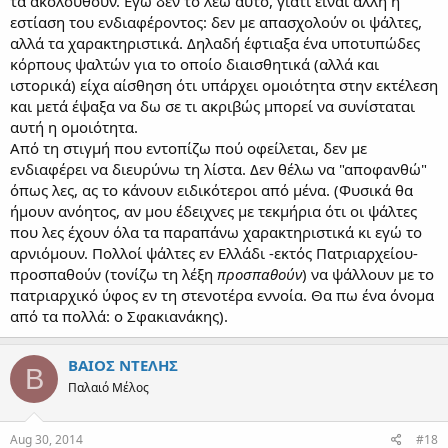
τα ακολουθούν. Εγώ δεν το λέω αυτό, γιατί είναι άλλη η
εστίαση του ενδιαφέροντος: δεν με απασχολούν οι ψάλτες,
αλλά τα χαρακτηριστικά. Δηλαδή έφτιαξα ένα υποτυπώδες
κόρπους ψαλτών για το οποίο διαισθητικά (αλλά και
ιστορικά) είχα αίσθηση ότι υπάρχει ομοιότητα στην εκτέλεση
και μετά έψαξα να δω σε τι ακριβώς μπορεί να συνίσταται
αυτή η ομοιότητα.
Από τη στιγμή που εντοπίζω πού οφείλεται, δεν με
ενδιαφέρει να διευρύνω τη λίστα. Δεν θέλω να "αποφανθώ"
όπως λες, ας το κάνουν ειδικότεροι από μένα. (Φυσικά θα
ήμουν ανόητος, αν μου έδειχνες με τεκμήρια ότι οι ψάλτες
που λες έχουν όλα τα παραπάνω χαρακτηριστικά κι εγώ το
αρνιόμουν. Πολλοί ψάλτες εν Ελλάδι -εκτός Πατριαρχείου-
προσπαθούν (τονίζω τη λέξη
προσπαθούν
) να ψάλλουν με το
πατριαρχικό ύφος εν τη στενοτέρα εννοία. Θα πω ένα όνομα
από τα πολλά: ο Σφακιανάκης).
ΒΑΙΟΣ ΝΤΕΛΗΣ
Β
Παλαιό Μέλος
Aug 30, 2014
#18