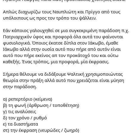
Απλώς διαχωρίζω τους Ναυπλιώτη και Πρίγγο από τους
υπόλοιπους ως προς τον τρόπο του ψάλλειν.
Εάν κάποιος γαλουχηθεί σε μια συγκεκριμένη παράδοση π.χ.
Πατριαρχικόν ύφος και προφορά όλα αυτά του φαίνονται
φυσιολογικά. Όποιος έκατσε δίπλα στον Ιάκωβο, έμαθε
Ιάκωβο αλλά στην ουσία αυτό που πήρε από αυτόν είναι
αυτό που πήρε εκείνος απ τον προκάτοχό του και ούτω
καθεξής. Ένας τρόπος, μια προφορά, μία έκφρασις.
Σήμερα θέλουμε να διδάξουμε Ψαλτική χρησιμοποιώντας
θεωρία στην πράξη αλλά αυτό που χρειάζεται είναι μύηση
στην παράδοση.
α) ρεπερτόριο (κείμενα)
β) τη φωνή (άρθρωση / τοποθέτηση)
γ) τις αναλύσεις
δ) τον χρόνο / ρυθμό
ε) τα διαστήματα
στ) την έκφραση (νευρώδες / ζωηρό)