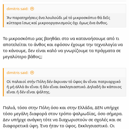
dimitris said:
Ἂν παρατηρήσεις ἕνα λουλούδι μέ τό μικροσκόπιο θά δεῖς
κύτταρα ἴσως καί μικροοργανισμούς ὄχι ὅμως ἕνα ἄνθος.
Το μικροσκόπιο μας βοηθάει στο να κατανοήσουμε από τι
αποτελείται το άνθος και εφόσον έχουμε την τεχνολογία να
το κάνουμε, δεν είναι καλό να γνωρίζουμε τα πράγματα σε
μεγαλύτερο βάθος;;
dimitris said:
Οἱ παλαιοί στήν Πόλη δέν ἔκριναν τό ὕφος ἄν εἶναι πατριαρχικό
ἤ μή ἀλλά ἄν εἶναι ἤ δέν εἶναι ἐκκλησιαστικό. Δηλαδή ἄν κάποιος
εἶναι ἤ δέν εἶναι ψάλτης.
Παλιά, τόσο στην Πόλη όσο και στην Ελλάδα, ΔΕΝ υπήρχε
τόσο μεγάλη διαφορά στον τρόπο ψαλμωδίας, όσο σήμερα.
Δεν υπήρχε ανάγκη τότε να διαχωριστούν σε σχολές και σε
διαφορετικά ύφη. Ένα ήταν το ύφος. Εκκλησιαστικό. Οι