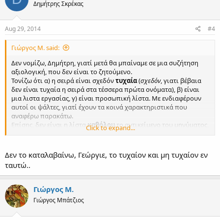
Δημήτρης Σκρέκας
Aug 29, 2014
#4
Γιώργος Μ. said:
Δεν νομίζω, Δημήτρη, γιατί μετά θα μπαίναμε σε μια συζήτηση
αξιολογική, που δεν είναι το ζητούμενο.
Τονίζω ότι α) η σειρά είναι σχεδόν
τυχαία
(
σχεδόν
, γιατι βέβαια
δεν είναι τυχαία η σειρά στα τέσσερα πρώτα ονόματα), β) είναι
μια λιστα εργασίας, γ) είναι προσωπική λίστα. Με ενδιαφέρουν
αυτοί οι ψάλτες, γιατί έχουν τα κοινά χαρακτηριστικά που
αναφέρω παρακάτω.
Επίσης, δεν είναι η λίστα
καθόλου
το αντικείμενο του μηνύματος,
Click to expand...
αλλά η απόπειρα περιγραφής της ουσίας του πατριαρχικού
ύφους μέσω της αντίθεσης συμμετρία-ασυμμετρία.
Δεν το καταλαβαίνω, Γεώργιε, το τυχαίον και μη τυχαίον εν
ταυτώ..
Γιώργος Μ.
Γιώργος Μπάτζιος