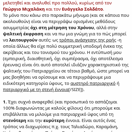
μελετηθεί και αναλυθεί προ πολλού, κυρίως από τον
Γεώργιο Μιχαλάκη
και τον
Ευάγγελο Σολδάτο
.
Το μόνο που κάνω στο παρακάτω μήνυμα (και σε κάποια που
ακολουθούν) είναι να περιγράψω ορισμένες μεθόδους
ασυμμετρίας
όχι στη μέτρηση του Χρόνου
, αλλά στην
ψαλτική έκφραση
και να πω μια γνώμη για το πώς μπορεί
να
λειτουργούν
αυτές: ως
τρόποι ανάσχεσης της ροής
-η
οποία άλλως θα είχε πολύ συμμετρική υποδομή ένεκα της
ακρίβειας και του τονισμού του χρόνου. Η εντύπωσή μου
(εμπειρική, διαισθητική, όχι συμπέρασμα, όχι αποτέλεσμα
έρευνας) είναι ότι αυτό αποτελεί ιδιάζον χαρακτηριστικό της
ψαλτικής του Πατριαρχείου σε τέτοιο βαθμό, ώστε μπορεί να
μας βοηθήσει να ορίσουμε και να περιγράψουμε μια
ειδικότερη κατηγορία ύφους, το
αυστηρό πατριαρχικό
ή
πατριαρχικό με τη στενή έννοια
[/SIZE]).
1.
Έχει συχνά αναφερθεί (και προσωπικά το ασπάζομαι
100% διαφωνώντας με καλούς φίλους) ότι μπορούμε και
επιβάλλεται να μιλούμε για πατριαρχικό ύφος υπό τη
στενότερη
και την
ευρύτερη
έννοια. Είναι αυτός ένας
τρόπος να διαχωρίσεις π.χ. τους Ταλιαδώρο, Καραμάνη,