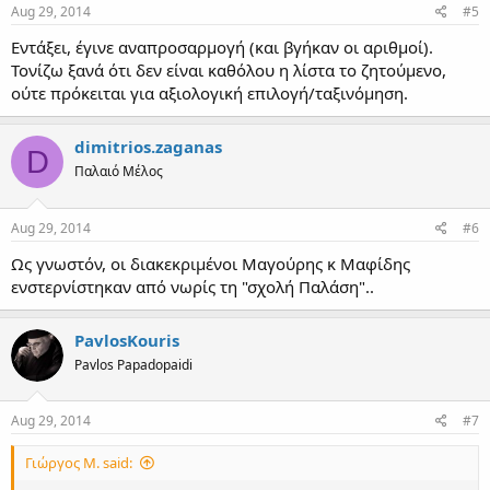
Aug 29, 2014
#5
Εντάξει, έγινε αναπροσαρμογή (και βγήκαν οι αριθμοί).
Τονίζω ξανά ότι δεν είναι καθόλου η λίστα το ζητούμενο,
ούτε πρόκειται για αξιολογική επιλογή/ταξινόμηση.
dimitrios.zaganas
D
Παλαιό Μέλος
Aug 29, 2014
#6
Ως γνωστόν, οι διακεκριμένοι Μαγούρης κ Μαφίδης
ενστερνίστηκαν από νωρίς τη "σχολή Παλάση"..
PavlosKouris
Pavlos Papadopaidi
Aug 29, 2014
#7
Γιώργος Μ. said: