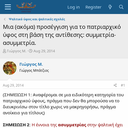
Log in
Register
Ψαλτικό ύφος και ψαλτικές σχολές
Μια (ακόμα) προσέγγιση για το πατριαρχικό
ύφος στη βάση της αντίθεσης: συμμετρία-
ασυμμετρία.
T
S
Γιώργος Μ.
Aug 29, 2014
h
t
r
a
Γιώργος Μ.
e
r
Γιώργος Μπάτζιος
a
t
d
d
s
a
Aug 29, 2014
#1
t
t
a
e
(ΣΗΜΕΙΩΣΗ 1: Αναφέρομαι σε μια ειδικότερη κατηγορία του
r
πατριαρχικού ύφους, πράγμα που δεν θα μπορούσα να το
t
διευκρινίσω στον τίτλο χωρις να μακρηγορήσω, πράγμα
e
ανοίκειο για τίτλους)
r
ΣΗΜΕΙΩΣΗ 2
:
Η έννοια της
ασυμμετρίας
στην ψαλτική έχει