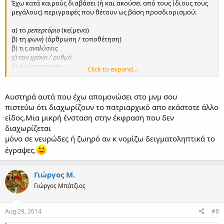
Έχω κατά καιρούς διαβάσει (ή και ακούσει από τους ίδιους τους
μεγάλους) περιγραφές που θέτουν ως βάση προσδιορισμού:
α) το
ρεπερτόριο
(κείμενα)
β) τη
φωνή
(άρθρωση / τοποθέτηση)
β) τις
αναλύσεις
γ) τον
χρόνο / ρυθμό
δ) τα
διαστήματα
Click to expand...
ε) την
έκφραση
(νευρώδες / ζωηρό)
(ακόμα και τον τρόπο μελέτης, στάσης στο αναλόγιο κ.λπ.)
Αυστηρά αυτά που έχω απομονώσει στο μνμ σου
πιστεύω ότι διαχωρίζουν το πατριαρχικό απο εκάστοτε άλλο
είδος.Μια μικρή ένσταση στην έκφραση που δεν
διαχωρίζεται
μόνο σε νευρώδες ή ζωηρό αν κ νομίζω δειγματοληπτικά το
έγραψες.
Γιώργος Μ.
Γιώργος Μπάτζιος
Aug 29, 2014
#8