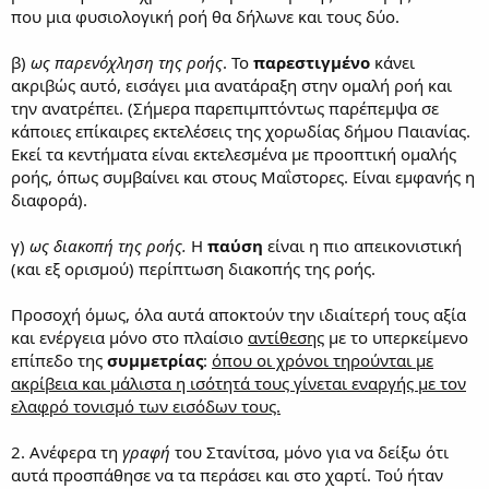
που μια φυσιολογική ροή θα δήλωνε και τους δύο.
β)
ως παρενόχληση της ροής
. Το
παρεστιγμένο
κάνει
ακριβώς αυτό, εισάγει μια ανατάραξη στην ομαλή ροή και
την ανατρέπει. (Σήμερα παρεπιμπτόντως παρέπεμψα σε
κάποιες επίκαιρες εκτελέσεις της χορωδίας δήμου Παιανίας.
Εκεί τα κεντήματα είναι εκτελεσμένα με προοπτική ομαλής
ροής, όπως συμβαίνει και στους Μαΐστορες. Είναι εμφανής η
διαφορά).
γ)
ως διακοπή της ροής.
Η
παύση
είναι η πιο απεικονιστική
(και εξ ορισμού) περίπτωση διακοπής της ροής.
Προσοχή όμως, όλα αυτά αποκτούν την ιδιαίτερή τους αξία
και ενέργεια μόνο στο πλαίσιο
αντίθεσης
με το υπερκείμενο
επίπεδο της
συμμετρίας
:
όπου οι χρόνοι τηρούνται με
ακρίβεια και μάλιστα η ισότητά τους γίνεται εναργής με τον
ελαφρό τονισμό των εισόδων τους.
2. Ανέφερα τη
γραφή
του Στανίτσα, μόνο για να δείξω ότι
αυτά προσπάθησε να τα περάσει και στο χαρτί. Τού ήταν