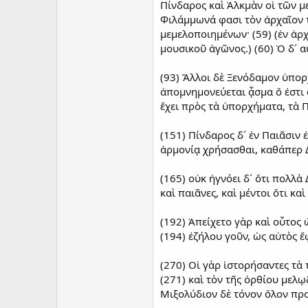
Πίνδαρος καὶ Ἀλκμὰν οἱ τῶν 
Φιλάμμωνά φασι τὸν ἀρχαῖον τ
μεμελοποιημένων· (59) (ἐν ἀρ
μουσικοῦ ἀγῶνος.) (60) Ὁ δ´ α
(93) Ἄλλοι δὲ Ξενόδαμον ὑπορ
ἀπομνημονεύεται ᾆσμα ὅ ἐστι 
ἔχει πρὸς τὰ ὑπορχήματα, τὰ 
(151) Πίνδαρος δ´ ἐν Παιᾶσιν
ἁρμονίᾳ χρήσασθαι, καθάπερ Δ
(165) οὐκ ἠγνόει δ´ ὅτι πολλὰ
καὶ παιᾶνες, καὶ μέντοι ὅτι κ
(192) Ἀπείχετο γὰρ καὶ οὗτος ὡ
(194) ἐζήλου γοῦν, ὡς αὐτὸς 
(270) Οἱ γὰρ ἱστορήσαντες τὰ
(271) καὶ τὸν τῆς ὀρθίου μελῳ
Μιξολύδιον δὲ τόνον ὅλον προ