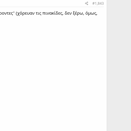
#1,843
έροντες" (χόρευαν τις πινακίδες, δεν ξέρω, όμως,