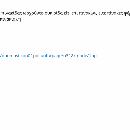
δε πινακίδας ωρχούντο ουκ οίδα είτ' επί πινάκων, είτε πίνακες φ
ινάκια).'']
am/onomasticon01polluoft#page/n318/mode/1up