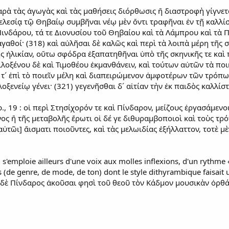
παρὰ τὰς ἀγωγὰς καὶ τὰς μαθήσεις διόρθωσις ἢ διαστροφὴ γίγνετ
ελεσίᾳ τῷ Θηβαίῳ συμβῆναι νέῳ μὲν ὄντι τραφῆναι ἐν τῇ καλλίσ
Πινδάρου, τά τε Διονυσίου τοῦ Θηβαίου καὶ τὰ Λάμπρου καὶ τὰ 
γαθοί· (318) καὶ αὐλῆσαι δὲ καλῶς καὶ περὶ τὰ λοιπὰ μέρη τῆς
ς ἡλικίαν, οὕτω σφόδρα ἐξαπατηθῆναι ὑπὸ τῆς σκηνικῆς τε καὶ
ιλοξένου δὲ καὶ Τιμοθέου ἐκμανθάνειν, καὶ τούτων αὐτῶν τὰ ποι
τ´ ἐπὶ τὸ ποιεῖν μέλη καὶ διαπειρώμενον ἀμφοτέρων τῶν τρόπων
ξενείῳ γένει· (321) γεγενῆσθαι δ´ αἰτίαν τὴν ἐκ παιδὸς καλλίσ
b., 19 : οἱ περὶ Στησίχορόν τε καὶ Πίνδαρον, μείζους ἐργασάμενο
νος ἢ τῆς μεταβολῆς ἔρωτι οἱ δέ γε διθυραμβοποιοὶ καὶ τοὺς τρ
αὐτῶι] ἄισματι ποιοῦντες, καὶ τὰς μελωιδίας ἐξήλλαττον, τοτὲ μ
s'emploie ailleurs d'une voix aux molles inflexions, d'un rythme
 (de genre, de mode, de ton) dont le style dithyrambique faisait 
 : ὁ δὲ Πίνδαρος ἀκοῦσαι φησὶ τοῦ θεοῦ τὸν Κάδμον μουσικὰν ὀρθ