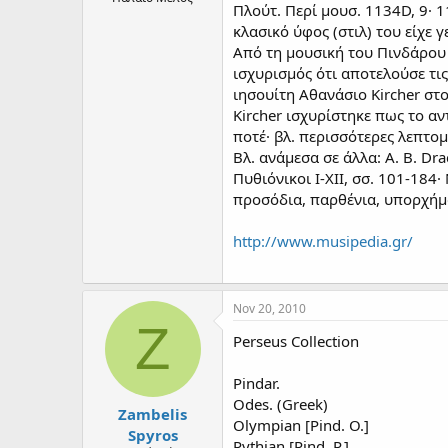
Πλούτ. Περί μουσ. 1134D, 9· 1
κλασικό ύφος (στιλ) του είχε 
Από τη μουσική του Πινδάρου 
ισχυρισμός ότι αποτελούσε τι
ιησουίτη Αθανάσιο Kircher στο
Kircher ισχυρίστηκε πως το α
ποτέ· βλ. περισσότερες λεπτομ
Βλ. ανάμεσα σε άλλα: Α. Β. Dra
Πυθιόνικοι Ι-ΧΙΙ, σσ. 101-184·
προσόδια, παρθένια, υπορχήμα
http://www.musipedia.gr/
Nov 20, 2010
Z
Perseus Collection
Pindar.
Odes. (Greek)
Zambelis
Olympian [Pind. O.]
Spyros
Pythian [Pind. P.]