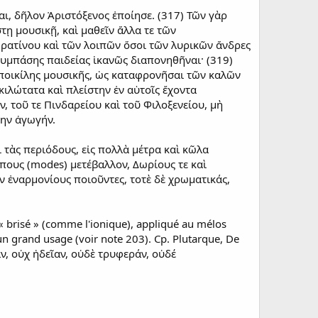
αι, δῆλον Ἀριστόξενος ἐποίησε. (317) Τῶν γὰρ
τῃ μουσικῇ, καὶ μαθεῖν ἄλλα τε τῶν
Πρατίνου καὶ τῶν λοιπῶν ὅσοι τῶν λυρικῶν ἄνδρες
 συμπάσης παιδείας ἱκανῶς διαπονηθῆναι· (319)
 ποικίλης μουσικῆς, ὡς καταφρονῆσαι τῶν καλῶν
κιλώτατα καὶ πλείστην ἐν αὑτοῖς ἔχοντα
, τοῦ τε Πινδαρείου καὶ τοῦ Φιλοξενείου, μὴ
την ἀγωγήν.
ι τὰς περιόδους, εἰς πολλὰ μέτρα καὶ κῶλα
όπους (modes) μετέβαλλον, Δωρίους τε καὶ
ὲν ἐναρμονίους ποιοῦντες, τοτὲ δὲ χρωματικάς,
 « brisé » (comme l'ionique), appliqué au mélos
un grand usage (voir note 203). Cp. Plutarque, De
άν, οὐχ ἡδεῖαν, οὐδὲ τρυφεράν, οὐδέ