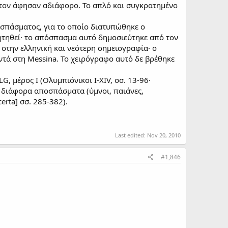
ου τον άφησαν αδιάφορο. Το απλό και συγκρατημένο
οσπάσματος, για το οποίο διατυπώθηκε ο
ητηθεί· το απόσπασμα αυτό δημοσιεύτηκε από τον
, στην ελληνική και νεότερη σημειογραφία· ο
ντά στη Messina. To χειρόγραφο αυτό δε βρέθηκε
G, μέρος Ι (Ολυμπιόνικοι I-XIV, σσ. 13-96·
και διάφορα αποσπάσματα (ύμνοι, παιάνες,
rta] σσ. 285-382).
Last edited:
Nov 20, 2010
#1,846