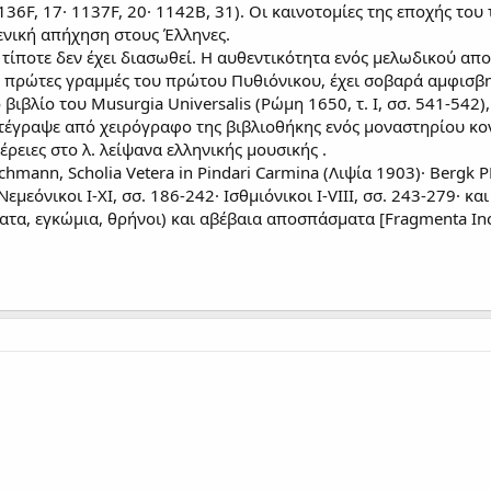
136F, 17· 1137F, 20· 1142Β, 31). Οι καινοτομίες της εποχής τ
γενική απήχηση στους Έλληνες.
τίποτε δεν έχει διασωθεί. Η αυθεντικότητα ενός μελωδικού απ
ς πρώτες γραμμές του πρώτου Πυθιόνικου, έχει σοβαρά αμφισβ
 βιβλίο του Musurgia Universalis (Ρώμη 1650, τ. Ι, σσ. 541-542)
ντέγραψε από χειρόγραφο της βιβλιοθήκης ενός μοναστηρίου κο
έρειες στο λ. λείψανα ελληνικής μουσικής .
chmann, Scholia Vetera in Pindari Carmina (Λιψία 1903)· Bergk PL
 Νεμεόνικοι Ι-ΧΙ, σσ. 186-242· Ισθμιόνικοι Ι-VIII, σσ. 243-279· 
τα, εγκώμια, θρήνοι) και αβέβαια αποσπάσματα [Fragmenta Ince