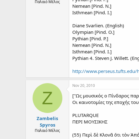
Παλαιό Μέλος
Nemean [Pind. N.]
Isthmean [Pind. I.]
Diane Svarlien. (English)
Olympian [Pind. O.]
Pythian [Pind. P.]
Nemean [Pind. N.]
Isthmean [Pind. I.]
Pythian 4. Steven J. Willett. (En
http://www.perseus.tufts.edu/
Nov 20, 2010
Z
[''Ως μουσικός ο Πίνδαρος παρ
Οι καινοτομίες της εποχής του
PLUTARQUE
Zambelis
ΠΕΡΙ ΜΟΥΣΙΚΗΣ
Spyros
Παλαιό Μέλος
(55) Περὶ δὲ Κλονᾶ ὅτι τὸν Ἀ