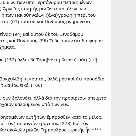
θαρῳδικῶν τῶν ὑπὸ Τερπάνδρου πεποιημένων
 Ἀργεῖος ποιητὴς μελῶν τε καὶ ἐλεγείων
οῖ ἡ τῶν Παναθηναίων 〈ἀνα〉γραφὴ ἡ περὶ τοῦ
ται· (61) τούτου καὶ Πίνδαρος μνημονεύει·
ίνας· (94) καὶ αὐτοῦ δὲ τοῦ Ξενοδάμου
της καὶ Πίνδαρος. (96) Ὁ δὲ παιὰν ὅτι διαφορὰν
χήματα.
ι, (152) ἄλλοι δὲ Τόρηβον πρῶτον 〈ταύτῃ〉 τῇ
 Βακχυλίδῃ πεποίηται, ἀλλὰ μὴν καὶ ὅτι προσόδια
 τινα ἐρωτικά. (166)
αν οὖν δηλονότι, ἀλλὰ διὰ τὴν προαίρεσιν ἀπείχετο·
ἀρχαῖον καλούμενον ὑπὸ τῶν νῦν.
 χρησαμένων αὐτῇ τῶν ἔμπροσθεν κατὰ τὸ μέλος,
αὶ τὸν〉 σημαντὸν τροχαῖον. (273) Καὶ τὸν
 τῶν σκολιῶν μελῶν Τέρπανδρος εὑρετὴς ἦν ****