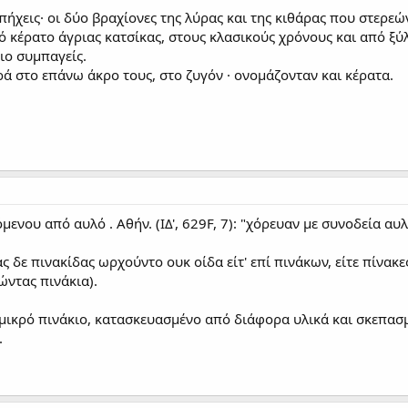
πήχεις· οι δύο βραχίονες της λύρας και της κιθάρας που στερεώ
κέρατο άγριας κατσίκας, στους κλασικούς χρόνους και από ξύλο
πιο συμπαγείς.
ά στο επάνω άκρο τους, στο ζυγόν · ονομάζονταν και κέρατα.
μενου από αυλό . Αθήν. (ΙΔ', 629F, 7): "χόρευαν με συνοδεία 
ας δε πινακίδας ωρχούντο ουκ οίδα είτ' επί πινάκων, είτε πίνακε
ώντας πινάκια).
 μικρό πινάκιο, κατασκευασμένο από διάφορα υλικά και σκεπασμ
.