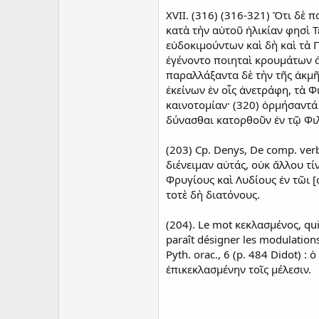
XVII. (316) (316-321) Ὅτι δὲ 
κατὰ τὴν αὑτοῦ ἡλικίαν φησὶ Τ
εὐδοκιμούντων καὶ δὴ καὶ τὰ 
ἐγένοντο ποιηταὶ κρουμάτων ἀ
παραλλάξαντα δὲ τὴν τῆς ἀκμῆ
ἐκείνων ἐν οἷς ἀνετράφη, τὰ Φ
καινοτομίαν· (320) ὁρμήσαντά 
δύνασθαι κατορθοῦν ἐν τῷ Φιλο
(203) Cp. Denys, De comp. ver
διένειμαν αὐτάς, οὐκ ἄλλου τί
Φρυγίους καὶ Λυδίους ἐν τῶι [
τοτὲ δὴ διατόνους.
(204). Le mot κεκλασμένος, qui 
paraît désigner les modulations
Pyth. orac., 6 (p. 484 Didot)
ἐπικεκλασμένην τοῖς μέλεσιν.