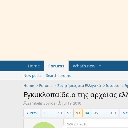
Home
Forums
What's new
New posts
Search forums
Home
Forums
Συζητήσεις στα Ελληνικά
Ιστορία
Α
Εγκυκλοπαίδεια της αρχαίας ελ
T
S
Zambelis Spyros
Jul 19, 2010
h
t
Prev
1
…
91
92
93
94
95
…
131
Ne
r
a
e
r
a
t
Nov 20, 2010