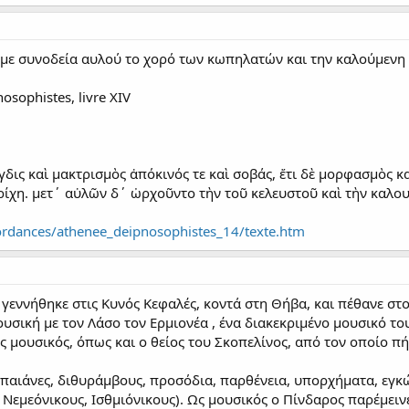
υαν με συνοδεία αυλού το χορό των κωπηλατών και την καλούμενη π
osophistes, livre XIV
 ἴγδις καὶ μακτρισμὸς ἀπόκινός τε καὶ σοβάς, ἔτι δὲ μορφασμὸς κ
ρίχη. μετ΄ αὐλῶν δ΄ ὠρχοῦντο τὴν τοῦ κελευστοῦ καὶ τὴν καλου
ncordances/athenee_deipnosophistes_14/texte.htm
· γεννήθηκε στις Κυνός Κεφαλές, κοντά στη Θήβα, και πέθανε στο
σική με τον Λάσο τον Ερμιονέα , ένα διακεκριμένο μουσικό του
ς μουσικός, όπως και ο θείος του Σκοπελίνος, από τον οποίο π
παιάνες, διθυράμβους, προσόδια, παρθένεια, υπορχήματα, εγκώ
 Νεμεόνικους, Ισθμιόνικους). Ως μουσικός ο Πίνδαρος παρέμειν