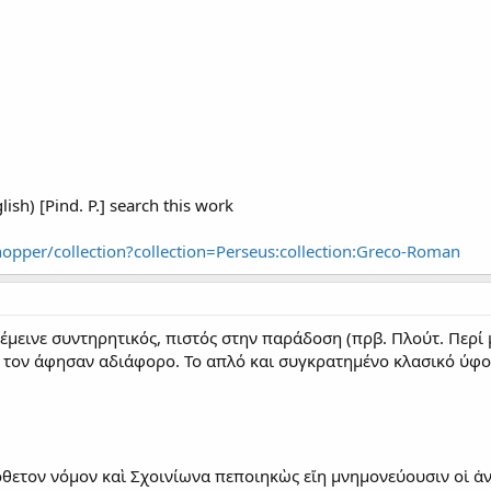
glish) [Pind. P.] search this work
hopper/collection?collection=Perseus:collection:Greco-Roman
έμεινε συντηρητικός, πιστός στην παράδοση (πρβ. Πλούτ. Περί μ
 τον άφησαν αδιάφορο. Το απλό και συγκρατημένο κλασικό ύφος 
πόθετον νόμον καὶ Σχοινίωνα πεποιηκὼς εἴη μνημονεύουσιν οἱ ἀ