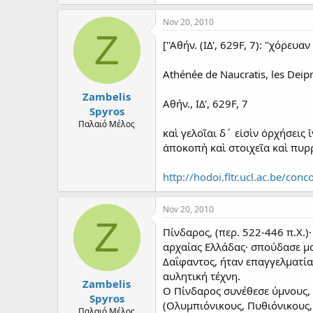
217.6 KB · Views: 0
Nov 20, 2010
Z
[''Αθήν. (ΙΔ', 629F, 7): "χόρε
Athénée de Naucratis, les Deipn
Zambelis
Αθήν., ΙΔ', 629F, 7
Spyros
Παλαιό Μέλος
καὶ γελοῖαι δ΄ εἰσὶν ὀρχήσεις
ἀποκοπὴ καὶ στοιχεῖα καὶ πυρ
http://hodoi.fltr.ucl.ac.be/co
Nov 20, 2010
Z
Πίνδαρος, (περ. 522-446 π.Χ.)
αρχαίας Ελλάδας· σπούδασε μου
Δαΐφαντος, ήταν επαγγελματία
αυλητική τέχνη.
Zambelis
Ο Πίνδαρος συνέθεσε ύμνους, 
Spyros
(Ολυμπιόνικους, Πυθιόνικους,
Παλαιό Μέλος