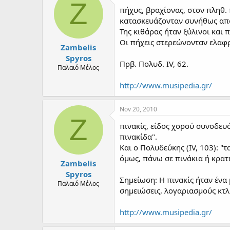
d
d
Z
πήχυς, βραχίονας, στον πληθ. 
s
a
t
t
κατασκευάζονταν συνήθως από 
a
e
Της κιθάρας ήταν ξύλινοι και 
r
Οι πήχεις στερεώνονταν ελαφρ
Zambelis
t
e
Spyros
Πρβ. Πολυδ. IV, 62.
r
Παλαιό Μέλος
http://www.musipedia.gr/
Nov 20, 2010
Z
πινακίς, είδος χορού συνοδευό
πινακίδα".
Και ο Πολυδεύκης (IV, 103): "τ
όμως, πάνω σε πινάκια ή κρατ
Zambelis
Spyros
Σημείωση: Η πινακίς ήταν ένα
Παλαιό Μέλος
σημειώσεις, λογαριασμούς κτλ
http://www.musipedia.gr/