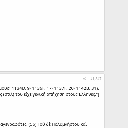
#1,847
ουσ. 1134D, 9· 1136F, 17· 1137F, 20· 1142Β, 31).
(στιλ) του είχε γενική απήχηση στους Έλληνες.'']
ναγεγραφότες. (56) Τοῦ δὲ Πολυμνήστου καὶ