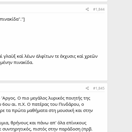
#1,844
ινακίδα".'']
αὶ γλαὺξ καὶ λέων ἀλφίτων τε ἔκχυσις καὶ χρεῶν
μένην πινακίδα.
#1,845
 ’Aργος. Ο πιο μεγάλος λυρικός ποιητής της
 6ου αι. π.Χ. Ο πατέρας του Πινδάρου, ο
ήρε τα πρώτα μαθήματα στη μουσική και στην
μια, θρήνους και πάνω απ' όλα επίνικους
ε συντηρητικός, πιστός στην παράδοση (πρβ.