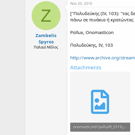
Nov 20, 2010
Z
[''Πολυδεύκης (IV, 103): "τας 
πάνω σε πινάκια ή κρατώντας π
Pollux, Onomasticon
Zambelis
Spyros
Πολυδεύκης, IV, 103
Παλαιό Μέλος
http://www.archive.org/stre
Attachments
onomasticon01polluoft_0319.jpg