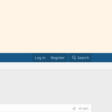
Log in
Register
Search
#1,841