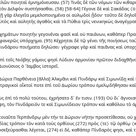
μελῶν ποιηταὶ ἐμνημόνευσαν. (57) Τινὰς δὲ τῶν νόμων τῶν κι
ὸν Δελφὸν συστήσασθαι. (58) [58-64] Γέγονε δὲ καὶ Σακάδας 〈ὁ〉
χῇ γὰρ ἐλεγεῖα μεμελοποιημένα οἱ αὐλῳδοὶ ᾖδον· τοῦτο δὲ δηλ
ὐτὸς καὶ αὐλητὴς ἀγαθὸς καὶ τὰ Πύθια τρὶς νενικηκὼς ἀναγέγραπ
χημάτων ποιητὴν γεγονέναι φασὶ καὶ οὐ παιάνων, καθάπερ Πρατ
φανερῶς ὑπόρχημα. (95) Κέχρηται δὲ τῷ γένει τῆς ποιήσεως ταύ
Πινδάρου ποιήματα δηλώσει· γέγραφε γὰρ καὶ παιᾶνας καὶ ὑπορ
 ἐπὶ τοῖς Νιόβης γάμοις φησὶ Λύδιον ἁρμονίαν πρῶτον διδαχθῆνα
ιονύσιος ὁ Ἴαμβος ἱστορεῖ.
 Δώρια Παρθένεια [ἄλλα] Ἀλκμᾶνι καὶ Πινδάρῳ καὶ Σιμωνίδῃ καὶ
αὶ τραγικοὶ οἶκτοί ποτε ἐπὶ τοῦ Δωρίου τρόπου ἐμελῳδήθησαν καί
ς ἐπὶ τὸ πολὺ τούτου, ἐχρήσατο δ´ ἔν τισιν. (193) Οὐ δι´ ἄγνοι
ἔφη, τὸν Πινδάρειόν τε καὶ Σιμωνίδειον τρόπον καὶ καθόλου τὸ 
 τοιαῦτα Τερπάνδρῳ μὲν τήν τε Δώριον νήτην προσετίθεσαν, οὐ
δίας τρόπον τὸν κατὰ τοὺς ὀρθίους (272) πρός 〈τε〉 τῷ ὀρθίῳ 〈κ
σεξεύρασθαι λέγεται, (274) εἰ δέ, καθάπερ Πίνδαρός φησι, καὶ