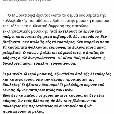
… (Ο Μωραϊτίδης) έχοντας νωπά τα σεμνά ακούσματα της
κολλυβαδικής παραδόσεως βρίσκει στην μουσική παράδοση
της Πόλεως τη αυθεντική έκφραση της πατρώας
εκκλησιαστικής μουσικής:
‘‘Καὶ ἐκτελοῦσι τὸ ἔργον των
ἠρέμα, κατανυκτικῶς, μετὰ σεβασμοῦ. Δὲν σπεύδουν, δὲν
βιάζονται. Δὲν πηδοῦν, εἰς τὰ τροπάρια, δὲν παραλείπουν.
Τὰ καθίσματα ψάλλονται εὔμορφα, τὰ Εὐλογητάρια ἀργά,
μελῳδικά. Ὁ κανὼν ψάλλεται εὐφωνότατα, ὁ ὁποῖος ἐν
Ἀθήναις οὐδὲ ἀναγινώσκεται. Οἱ αἶνοι θαῦμα ἀκοῦσαι· ἡ
δοξολογία ἀργή, εὐμελής, εὐφραίνουσα.
Ὦ γλυκεῖα, ὦ ἱερὰ μουσική, ἐξωσθεῖσα ἀπὸ τῆς ἐλευθερίας
καὶ καταφυγοῦσα ὑπὸ τὴν θερμὴν προστασίαν τῆς
δουλείας! Ὦ ἥδιστον ἄκουσμα! Ὦ μελώδημα σεμνὸν τοῦ
Γένους, ὕμνος ἀπαίρων πρὸς τὸν Θεὸν!
Ἐδῶ δὲν κυττάζουν οἱ χοροὶ ἄν εἶνε κόσμος, ἄν δὲν εἶνε
κόσμος. Ἄν τοὺς βλέπουν, ἄν δὲν τοὺς βλέπουν· καὶ
ἀναλόγως τῆς περιστάσεως νὰ συντομεύουν ἢ νὰ
παρατείνουν τὸ μέλος.