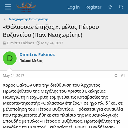
Log in
Register
Νεοχωρίτης Παναγιώτης
«Θάλασσαν έπηξας,», μέλος Πέτρου
Βυζαντίου (Παν. Νεοχωρίτης)
T
S
Dimitris Fakinos
May 24, 2017
h
t
r
a
Dimitris Fakinos
D
e
r
Παλαιό Μέλος
a
t
d
d
s
a
May 24, 2017
#1
t
t
a
e
Χορός ψαλτών υπό την διεύθυνση του Άρχοντος
r
Πρωτοψάλτου της Μεγάλης του Χριστού Εκκλησίας
t
Παναγιώτη Νεοχωρίτη ερμηνεύει τις Καταβασίες της
e
Μεσοπεντηκοστής «Θάλασσαν ἔπηξας,» σε ήχο πλ. δ΄και σε
r
μελοποίηση του Πέτρου Βυζαντίου. Πρόκειται για συναυλία
που πραγματοποιήθηκε στο πλαίσιο της Μουσικολογικής
Σπουδής με τίτλο: «Πέτρος ο Βυζάντιος, Πρωτοψάλτης της
Μεγάλης του Χριστού Εκκλησίας (†1808)»
.
Η εκδήλωση-