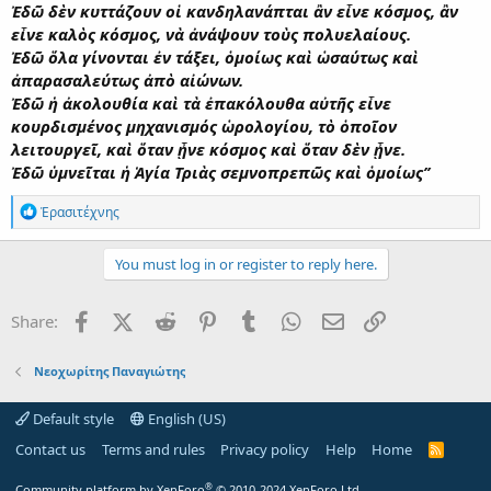
Ἐδῶ δὲν κυττάζουν οἱ κανδηλανάπται ἂν εἶνε κόσμος, ἂν
εἶνε καλὸς κόσμος, νὰ ἀνάψουν τοὺς πολυελαίους.
Ἐδῶ ὅλα γίνονται ἐν τάξει, ὁμοίως καὶ ὡσαύτως καὶ
ἀπαρασαλεύτως ἀπὸ αἰώνων.
Ἐδῶ ἡ ἀκολουθία καὶ τὰ ἐπακόλουθα αὐτῆς εἶνε
κουρδισμένος μηχανισμός ὡρολογίου, τὸ ὁποῖον
λειτουργεῖ, καὶ ὅταν ᾖνε κόσμος καὶ ὅταν δὲν ᾖνε.
Ἐδῶ ὑμνεῖται ἡ Ἁγία Τριὰς σεμνοπρεπῶς καὶ ὁμοίως’’
R
Ἐρασιτέχνης
e
a
c
You must log in or register to reply here.
t
i
o
Facebook
X (Twitter)
Reddit
Pinterest
Tumblr
WhatsApp
Email
Link
Share:
n
s
:
Νεοχωρίτης Παναγιώτης
Default style
English (US)
Contact us
Terms and rules
Privacy policy
Help
Home
R
S
S
®
Community platform by XenForo
© 2010-2024 XenForo Ltd.