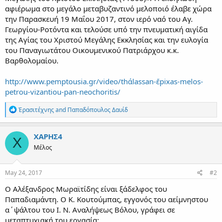
αφιέρωμα στο μεγάλο μεταβυζαντινό μελοποιό έλαβε χώρα
την Παρασκευή 19 Μαΐου 2017, στον ιερό ναό του Aγ.
Γεωργίου-Ροτόντα και τελούσε υπό την πνευματική αιγίδα
της Αγίας του Χριστού Μεγάλης Εκκλησίας και την ευλογία
του Παναγιωτάτου Οικουμενικού Πατριάρχου κ.κ.
Βαρθολομαίου.
http://www.pemptousia.gr/video/thάlassan-ἔpixas-melos-
petrou-vizantiou-pan-neochoritis/
R
Ἐρασιτέχνης
and
Παπαδόπουλος Δαυίδ
e
a
c
ΧΑΡΗΣ4
Χ
t
Μέλος
i
o
n
s
May 24, 2017
#2
:
Ο Αλέξανδρος Μωραϊτίδης είναι ξάδελφος του
Παπαδιαμάντη. Ο Κ. Κουτούμπας, εγγονός του αείμνηστου
α΄ψάλτου του Ι. Ν. Αναλήψεως Βόλου, γράφει σε
μεταπτυχιακή του εργασία: