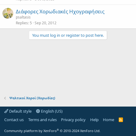
Διάφορες Χορωδιακές Ηχογραφήσεις
psaltasis
Replies
5
Sep 20, 2012
You must log in or register to post here.
Ψαλτικοί Χοροί (Χορωδίες)
Default style
English (US)
Contact us
Terms and rules
Privacy policy
Help
Home
R
S
S
®
Community platform by XenForo
© 2010-2024 XenForo Ltd.