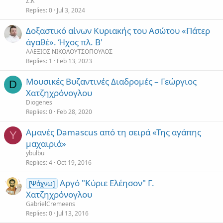
Σ.Κ
Replies
0
Jul 3, 2024
Δοξαστικό αίνων Κυριακής του Ασώτου «Πάτερ
ἀγαθέ». Ήχος πλ. Β'
ΑΛΕΞΙΟΣ ΝΙΚΟΛΟΥΤΣΟΠΟΥΛΟΣ
Replies
1
Feb 13, 2023
Μουσικές Βυζαντινές Διαδρομές – Γεώργιος
D
Χατζηχρόνογλου
Diogenes
Replies
0
Feb 28, 2020
Αμανές Damascus από τη σειρά «Της αγάπης
Y
μαχαιριά»
ybulbu
Replies
4
Oct 19, 2016
Αργό "Κύριε Ελέησον" Γ.
[Ψάχνω]
Χατζηχρόνογλου
GabrielCremeens
Replies
0
Jul 13, 2016