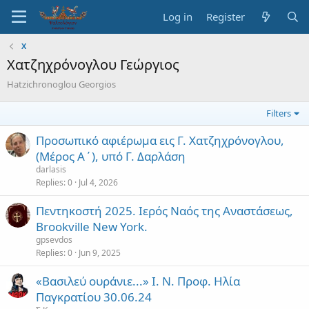
Log in
Register
Χ
Χατζηχρόνογλου Γεώργιος
Hatzichronoglou Georgios
Filters
Προσωπικό αφιέρωμα εις Γ. Χατζηχρόνογλου,
(Μέρος Α΄), υπό Γ. Δαρλάση
darlasis
Replies
0
Jul 4, 2026
Πεντηκοστή 2025. Ιερός Ναός της Αναστάσεως,
Brookville New York.
gpsevdos
Replies
0
Jun 9, 2025
«Βασιλεύ ουράνιε...» Ι. Ν. Προφ. Ηλία
Παγκρατίου 30.06.24