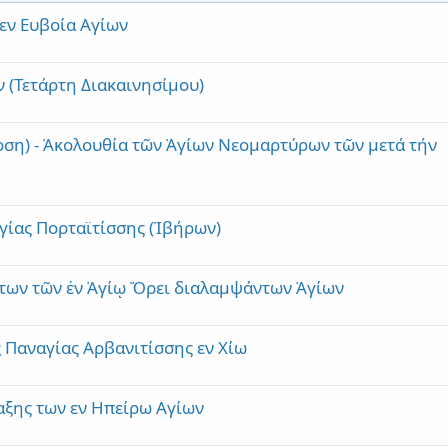
εν Ευβοία Αγίων
 (Τετάρτη Διακαινησίμου)
οση) - Ἀκολουθία τῶν Ἁγίων Νεομαρτύρων τῶν μετά τήν
γίας Πορταϊτίσσης (Ἰβήρων)
των τῶν ἐν Ἁγίῳ Ὄρει διαλαμψάντων Ἁγίων
 Παναγίας Αρβανιτίσσης εν Χίω
αξης των εν Ηπείρω Αγίων