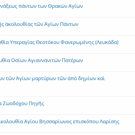
υνάξεως πάντων των Θρακών Αγίων
ῆς ἀκολουθίας τῶν Ἁγίων Πάντων
ουθία Υπεραγίας Θεοτόκου Φανερωμένης (Λευκάδα)
υθία Οσίων Αγιαννανιτών Πατέρων
ων τῶν Ἁγίων μαρτύρων τῶν ἀπὸ δημίων καὶ
ία Ζωοδόχου Πηγῆς
 Ακολουθία Αγίου Βησσαρίωνος επισκόπου Λαρίσης