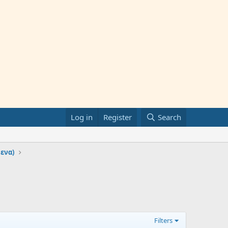
Log in
Register
Search
μενα)
Filters