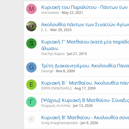
Κυριακή του Παραλύτου - Πάντων των 
M
mariosevia
May 22, 2021
Ακολουθία πάντων των Σιναϊτών Αγίων
Ε. Ε.
Mar 29, 2025
Κυριακὴ Γ' Ματθαίου (κατά μία παράδ
S
ἅλωσιν.
Stachys Kapsis
Jun 21, 2015
Τρίτη Διακαινησίμου. Ἀκολουθία Πανα
G
George
Nov 8, 2009
Κυριακὴ Β´ Ματθαίου. Ἀκολουθία πάν
E
EIRYK EMNOSHELE
Aug 17, 2009
[Ψάχνω] Κυριακή Β Ματθαίου- Σύναξις
Γ
Γεώργιος Αντύπας
Jun 13, 2026
Κυριακή Β' Ματθαίου - Ακολουθία σύν
Greg Anagnostopoulos
Jun 9, 2026