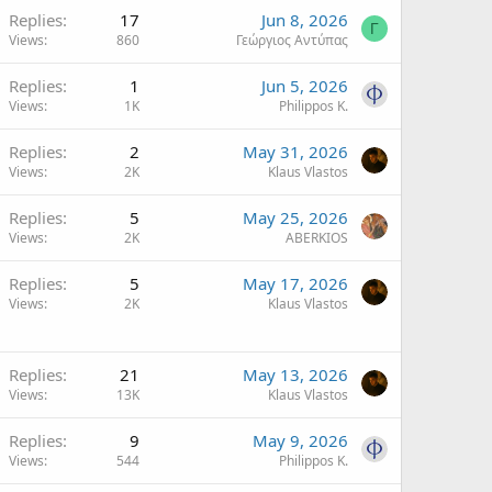
Replies
17
Jun 8, 2026
Γ
Views
860
Γεώργιος Αντύπας
Replies
1
Jun 5, 2026
Views
1K
Philippos K.
Replies
2
May 31, 2026
Views
2K
Klaus Vlastos
Replies
5
May 25, 2026
Views
2K
ABERKIOS
Replies
5
May 17, 2026
Views
2K
Klaus Vlastos
Replies
21
May 13, 2026
Views
13K
Klaus Vlastos
Replies
9
May 9, 2026
Views
544
Philippos K.