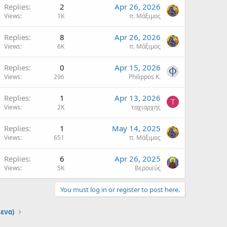
Replies
2
Apr 26, 2026
Views
1K
π. Μάξιμος
Replies
8
Apr 26, 2026
Views
6K
π. Μάξιμος
Replies
0
Apr 15, 2026
Views
296
Philippos K.
Replies
1
Apr 13, 2026
Τ
Views
2K
ταχιαρχης
Replies
1
May 14, 2025
Views
651
π. Μάξιμος
Replies
6
Apr 26, 2025
Views
5K
Βεροιεύς
You must log in or register to post here.
μενα)