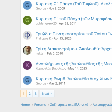
Κυριακὴ Ϛ´ Πάσχα (Τοῦ Τυφλοῦ). Ἀκολ
G
George
Nov 8, 2009
Κυριακὴ Γ΄ τοῦ Πάσχα (τῶν Μυροφόρω
G
goldengreek25
Apr 28, 2011
Τριῴδια Πεντηκοσταρίου τοῦ Ὁσίου Ἰ
Philippos K.
Apr 15, 2026
Τρίτη Διακαινησίμου. Ἀκολουθία Ἀρχα
nektar
Feb 5, 2010
Ἀναπλήρωσις τῆς Ἀκολουθίας τῆς Με
Κ
Καραογλάν βασίλειος
May 14, 2025
Κυριακὴ Θωμᾶ. Ἀκολουθία Δισχιλίων
G
George
May 2, 2011
1
2
3
Next
Home
Forums
Συζητήσεις στα Ελληνικά
Λειτουργικά