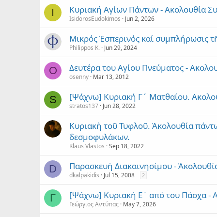
Κυριακή Αγίων Πάντων - Ακολουθία Σ
I
IsidorosEudokimos
Jun 2, 2026
Μικρός Ἑσπερινός καί συμπλήρωσις τ
Philippos K.
Jun 29, 2024
Δευτέρα του Αγίου Πνεύματος - Ακολ
O
osenny
Mar 13, 2012
[Ψάχνω] Κυριακή Γ´ Ματθαίου. Ακολο
S
stratos137
Jun 28, 2022
Κυριακὴ τοῦ Τυφλοῦ. Ἀκολουθία πάντ
δεσμοφυλάκων.
Klaus Vlastos
Sep 18, 2022
Παρασκευὴ Διακαινησίμου - Ἀκολουθ
D
dkalpakidis
Jul 15, 2008
2
[Ψάχνω] Κυριακή Ε΄ από του Πάσχα -
Γ
Γεώργιος Αντύπας
May 7, 2026