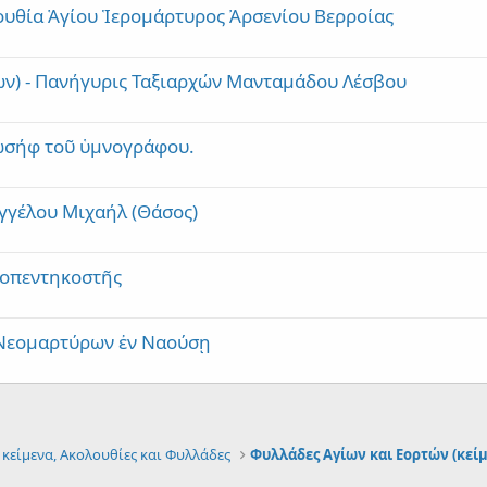
ουθία Ἁγίου Ἱερομάρτυρος Ἀρσενίου Βερροίας
ν) - Πανήγυρις Ταξιαρχών Μανταμάδου Λέσβου
ωσήφ τοῦ ὑμνογράφου.
γγέλου Μιχαήλ (Θάσος)
σοπεντηκοστῆς
 Νεομαρτύρων ἐν Ναούσῃ
 κείμενα, Ακολουθίες και Φυλλάδες
Φυλλάδες Αγίων και Εορτών (κεί