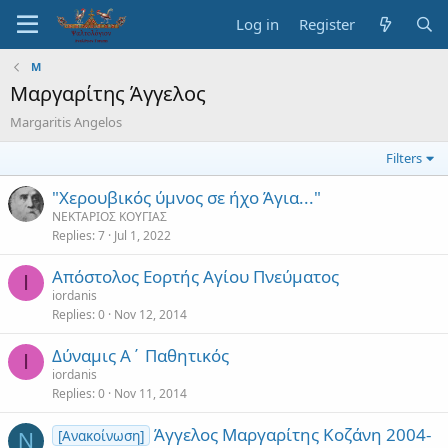
Log in
Register
Μ
Μαργαρίτης Άγγελος
Margaritis Angelos
Filters
"Χερουβικός ύμνος σε ήχο Άγια..."
ΝΕΚΤΑΡΙΟΣ ΚΟΥΓΙΑΣ
Replies
7
Jul 1, 2022
Απόστολος Εορτής Αγίου Πνεύματος
I
iordanis
Replies
0
Nov 12, 2014
Δύναμις Α΄ Παθητικός
I
iordanis
Replies
0
Nov 11, 2014
Άγγελος Μαργαρίτης Κοζάνη 2004-
[Ανακοίνωση]
Ν