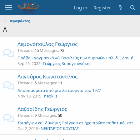
Log in
Register
Ιεροψάλτες
Λ
Λεμονόπουλος Γεώργιος
Threads
45
Messages
72
Πρόβα - Δογματικό «Ο Βασιλεύς των ουρανών» πλ. δ΄, Δανιήλ πρωτ. - Γεώργιος Λεμονόπουλος
Sep 25, 2022
Γεώργιος Καραγιαννάκης
Λαγούρος Κωνσταντίνος
Threads
5
Messages
11
Αποσπάσματα από μία λειτουργία του 1977
Nov 13, 2015
neoklis
Λαζαρίδης Γεώργιος
Threads
9
Messages
50
Τρισάγιον και δύναμις Πρίγγου σε ήχο πρώτο παθητικό, κατ' εκτέλεσιν Μανώλη Χατζημάρκου.
Oct 2, 2023
ΝΕΚΤΑΡΙΟΣ ΚΟΥΓΙΑΣ