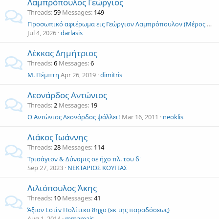
Λαμπρόπουλος Γεώργιος
Threads
59
Messages
149
Προσωπικό αφιέρωμα εις Γεώργιον Λαμπρόπουλον (Μέρος Α΄), υπό Γεωργίου Δαρλάση
Jul 4, 2026
darlasis
Λέκκας Δημήτριος
Threads
6
Messages
6
Μ. Πέμπτη
Apr 26, 2019
dimitris
Λεονάρδος Αντώνιος
Threads
2
Messages
19
Ο Αντώνιος Λεονάρδος ψάλλει!
Mar 16, 2011
neoklis
Λιάκος Ιωάννης
Threads
28
Messages
114
Τρισάγιον & Δύναμις σε ήχο πλ. του δ'
Sep 27, 2023
ΝΕΚΤΑΡΙΟΣ ΚΟΥΓΙΑΣ
Λιλιόπουλος Άκης
Threads
10
Messages
41
Άξιον Εστίν Πολίτικο 8ηχο (εκ της παραδόσεως)
Aug 1, 2014
mmamais