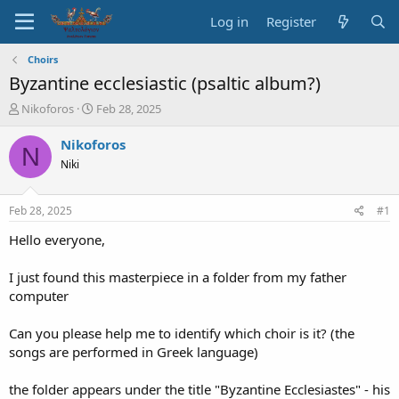
Log in
Register
Choirs
Byzantine ecclesiastic (psaltic album?)
T
S
Nikoforos
Feb 28, 2025
h
t
r
a
Nikoforos
N
e
r
Niki
a
t
d
d
s
a
Feb 28, 2025
#1
t
t
a
e
Hello everyone,
r
t
I just found this masterpiece in a folder from my father
e
computer
r
Can you please help me to identify which choir is it? (the
songs are performed in Greek language)
the folder appears under the title "Byzantine Ecclesiastes" - his