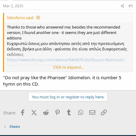
n
s
Mar 2, 2025
#5
:
Nikoforos said:
Thanks to those who answered me; besides the recommended
version, I found another one - it seems they are just different
editions
Ευχαριστώ όσους μου απάντησαν. εκτός από την προτεινόμενη
έκδοση, βρήκα μια άλλη - φαίνεται ότι είναι απλώς διαφορετικές
εκδόσεις
https://www.discogs.com/release/9464670-Θεόδωρος-Βασιλικός-
Ύμνοι-Της-Μεγάλης-Τεσσαρακοστής
Click to expand...
"Do not pray like the Pharisee" Idiomelon. it is number 5
View attachment 127464
hymn on this CD.
-----------------------------------------------------------------------------------
You must log in or register to reply here.
I would be grateful if you could also help me identify the song in the
attachment.
Facebook
X (Twitter)
Reddit
Pinterest
Tumblr
WhatsApp
Email
Link
Share:
Θα σας ήμουν ευγνώμων αν μπορούσατε επίσης να με βοηθήσετε
να αναγνωρίσω το τραγούδι στο συνημμένο.
View attachment 127465
Choirs