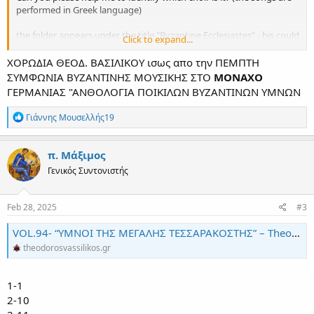
performed in Greek language)
the folder appears under the title "Byzantine Ecclesiastes" - his could
Click to expand...
be a possible album title?!
ΧΟΡΩΔΙΑ ΘΕΟΔ. ΒΑΣΙΛΙΚΟΥ ισως απο την ΠΕΜΠΤΗ
-----------------------------------------------------------------------------------------------------
ΣΥΜΦΩΝΙΑ ΒΥΖΑΝΤΙΝΗΣ ΜΟΥΣΙΚΗΣ ΣΤΟ
ΜΟΝΑΧΟ
----------------------------------------------------------------------
ΓΕΡΜΑΝΙΑΣ "ΑΝΘΟΛΟΓΙΑ ΠΟΙΚΙΛΩΝ ΒΥΖΑΝΤΙΝΩΝ ΥΜΝΩΝ
Γεια σε όλους,
R
Γιάννης Μουσελλής19
Μόλις βρήκα αυτό το αριστούργημα σε έναν φάκελο από τον
e
υπολογιστή του πατέρα μου
a
c
π. Μάξιμος
Μπορείτε παρακαλώ να με βοηθήσετε να προσδιορίσω ποια
t
Γενικός Συντονιστής
i
χορωδία είναι αυτή; (τα τραγούδια ερμηνεύονται στην ελληνική
o
γλώσσα)
n
s
Feb 28, 2025
#3
Ο φάκελος εμφανίζεται κάτω από τον τίτλο "Βυζαντινή
:
Εκκλησιαστική" - αυτός μπορεί να είναι ένας πιθανός τίτλος
VOL.94- “ΥΜΝΟΙ ΤΗΣ ΜΕΓΑΛΗΣ ΤΕΣΣΑΡΑΚΟΣΤΗΣ” – Theodoros Vassilikos
άλμπουμ?!
theodorosvassilikos.gr
1-1
2-10