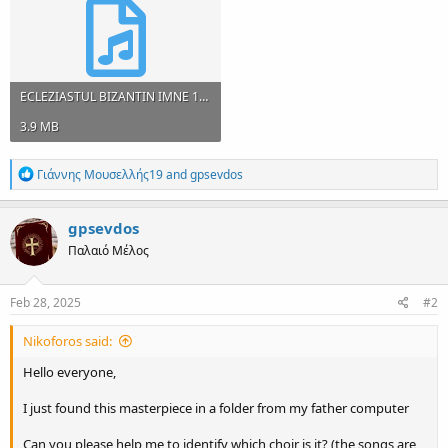
ECLEZIASTUL BIZANTIN IMNE 10.mp3
3.9 MB
R
Γιάννης Μουσελλής19
and
gpsevdos
e
a
c
gpsevdos
t
Παλαιό Μέλος
i
o
n
s
Feb 28, 2025
#2
:
Nikoforos said:
Hello everyone,
I just found this masterpiece in a folder from my father computer
Can you please help me to identify which choir is it? (the songs are