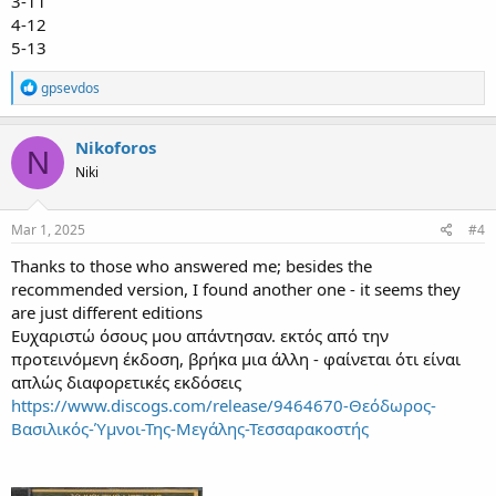
3-11
4-12
5-13
R
gpsevdos
e
a
c
Nikoforos
N
t
Niki
i
o
n
s
Mar 1, 2025
#4
:
Thanks to those who answered me; besides the
recommended version, I found another one - it seems they
are just different editions
Ευχαριστώ όσους μου απάντησαν. εκτός από την
προτεινόμενη έκδοση, βρήκα μια άλλη - φαίνεται ότι είναι
απλώς διαφορετικές εκδόσεις
https://www.discogs.com/release/9464670-Θεόδωρος-
Βασιλικός-Ύμνοι-Της-Μεγάλης-Τεσσαρακοστής