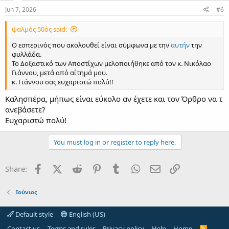
s
:
Jun 7, 2026
#6
ψαλμός 50ός said:
Ο εσπερινός που ακολουθεί είναι σύμφωνα με την
αυτήν
την
φυλλάδα.
Το Δοξαστικό των Αποστίχων μελοποιήθηκε από τον κ. Νικόλαο
Γιάννου, μετά από αίτημά μου.
κ. Γιάννου σας ευχαριστώ πολύ!!
Καλησπέρα, μήπως είναι εύκολο αν έχετε και τον Όρθρο να τ
ανεβάσετε?
Ευχαριστώ πολύ!
You must log in or register to reply here.
Facebook
X (Twitter)
Reddit
Pinterest
Tumblr
WhatsApp
Email
Link
Share:
Ιούνιος
Default style
English (US)
Contact us
Terms and rules
Privacy policy
Help
Home
R