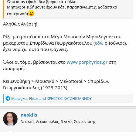
Όσο κι αν έψαξα δεν βρήκα κάτι άλλο..
Μήπως οι ειδήμονες έχουν κάτι παραπάνω..(π.χ. Δοξαστικά
εσπερινού)
Αληθώς Ανέστη!
Ρίξε μια ματιά και στο Μέγα Μουσικόν Μηνολόγιον του
μακαριστού Σπυρίδωνα Γεωργακόπουλου (
εδώ
ο Ιούνιος),
έχει νομίζω αυτά που ψάχνεις.
Όλοι οι τόμοι βρίσκονται στο
www.porphyrios.gr
στη
διαδρομή:
Κειμενοθήκη > Μουσικά > Μελοποιοί > Σπυρίδων
Γεωργακόπουλος (1923-2013)
R
Maragkos Nikos
and
ΧΡΗΣΤΟΣ ΧΑΤΖΗΙΩΑΝΝΟΥ
e
a
c
neoklis
t
Νεοκλής Λευκόπουλος, Γενικός Συντονιστής
i
o
n