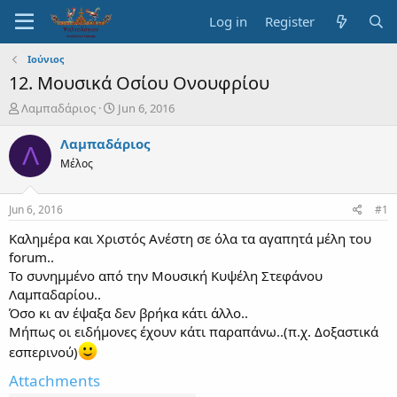
Log in
Register
Ιούνιος
12. Μουσικά Οσίου Ονουφρίου
T
S
Λαμπαδάριος
Jun 6, 2016
h
t
r
a
Λαμπαδάριος
Λ
e
r
Μέλος
a
t
d
d
s
a
Jun 6, 2016
#1
t
t
a
e
Καλημέρα και Χριστός Ανέστη σε όλα τα αγαπητά μέλη του
r
forum..
t
Το συνημμένο από την Μουσική Κυψέλη Στεφάνου
e
Λαμπαδαρίου..
r
Όσο κι αν έψαξα δεν βρήκα κάτι άλλο..
Μήπως οι ειδήμονες έχουν κάτι παραπάνω..(π.χ. Δοξαστικά
εσπερινού)
Attachments