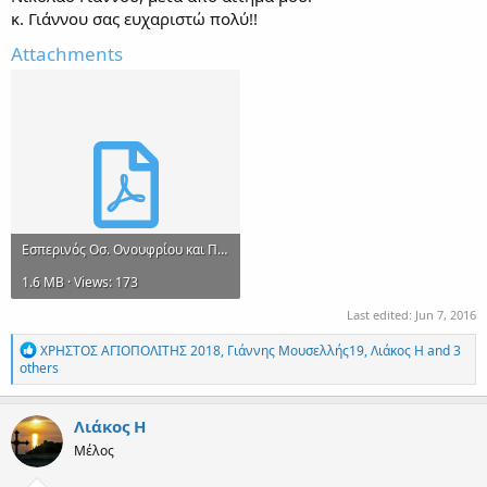
κ. Γιάννου σας ευχαριστώ πολύ!!
Attachments
Εσπερινός Οσ. Ονουφρίου και Πέτρου Ανθωνίτου.pdf
1.6 MB · Views: 173
Last edited:
Jun 7, 2016
R
ΧΡΗΣΤΟΣ ΑΓΙΟΠΟΛΙΤΗΣ 2018
,
Γιάννης Μουσελλής19
,
Λιάκος Η
and 3
e
others
a
c
t
Λιάκος Η
i
Μέλος
o
n