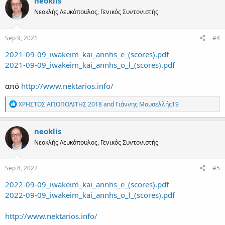
neoklis
t
Νεοκλής Λευκόπουλος, Γενικός Συντονιστής
i
o
n
s
Sep 9, 2021
#4
:
2021-09-09_iwakeim_kai_annhs_e_(scores).pdf
2021-09-09_iwakeim_kai_annhs_o_l_(scores).pdf
από
http://www.nektarios.info/
R
ΧΡΗΣΤΟΣ ΑΓΙΟΠΟΛΙΤΗΣ 2018
and
Γιάννης Μουσελλής19
e
a
c
neoklis
t
Νεοκλής Λευκόπουλος, Γενικός Συντονιστής
i
o
n
s
Sep 8, 2022
#5
:
2022-09-09_iwakeim_kai_annhs_e_(scores).pdf
2022-09-09_iwakeim_kai_annhs_o_l_(scores).pdf
http://www.nektarios.info/