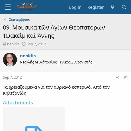
Log in
Register
Σεπτέμβριος
09. Μουσικὰ τῶν Ἁγίων Θεοπατόρων
Ἰωακεὶμ καὶ Ἄννης
T
S
neoklis
Sep 7, 2012
h
t
r
a
neoklis
e
r
Νεοκλής Λευκόπουλος, Γενικός Συντονιστής
a
t
d
d
s
a
Sep 7, 2012
#1
t
t
a
e
Τα χρειαζούμενα για τον αυριανό εσπερινό. Από τον
r
Κηλτζανίδη.
t
e
Attachments
r