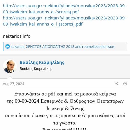
http://users.uoa.gr/~nektar/fyllades/mousika/2023/2023-09-
09_iwakeim_kai_annhs_e_(scores).pdf
http://users.uoa.gr/~nektar/fyllades/mousika/2023/2023-09-
09_iwakeim_kai_annhs_o_l_(scores).pdf
nektarios.info
R
zaxarias
,
ΧΡΗΣΤΟΣ ΑΓΙΟΠΟΛΙΤΗΣ 2018
and
roumeliotisdionisios
e
a
c
Βασίλης Κιαμηλίδης
t
Βασίλης Κιαμηλίδης
i
o
n
s
Aug 27, 2024
#9
:
Επισυνάπτω σε pdf και mel τα μουσικά κείμενα
της 09-09-2024 Εσπερινός & Ορθρος των Θεοπατόρων
Ιωακείμ & Ἄννης
τα οποία και έκανα για τις προσωπικές μου ανάγκες κατά
τα γνωστά.
Ενημερωτικά!!!!!!!!!!