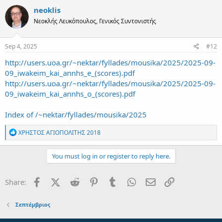
c
neoklis
t
Νεοκλής Λευκόπουλος, Γενικός Συντονιστής
i
o
n
s
Sep 4, 2025
#12
:
http://users.uoa.gr/~nektar/fyllades/mousika/2025/2025-09-
09_iwakeim_kai_annhs_e_(scores).pdf
http://users.uoa.gr/~nektar/fyllades/mousika/2025/2025-09-
09_iwakeim_kai_annhs_o_(scores).pdf
Index of /~nektar/fyllades/mousika/2025
R
ΧΡΗΣΤΟΣ ΑΓΙΟΠΟΛΙΤΗΣ 2018
e
a
c
You must log in or register to reply here.
t
i
o
Facebook
X (Twitter)
Reddit
Pinterest
Tumblr
WhatsApp
Email
Link
Share:
n
s
:
Σεπτέμβριος