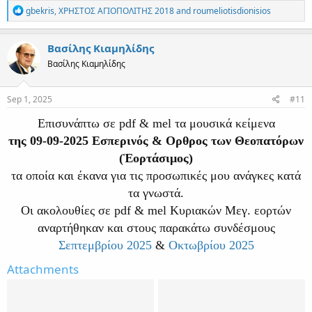
R
gbekris
,
ΧΡΗΣΤΟΣ ΑΓΙΟΠΟΛΙΤΗΣ 2018
and
roumeliotisdionisios
e
a
c
Βασίλης Κιαμηλίδης
t
Βασίλης Κιαμηλίδης
i
o
n
s
Sep 1, 2025
#11
:
Επισυνάπτω σε pdf & mel τα μουσικά κείμενα
της 09-09-2025 Εσπερινός & Ορθρος των Θεοπατόρων
(Ἑορτάσιμος)
τα οποία και έκανα για τις προσωπικές μου ανάγκες κατά
τα γνωστά.
Οι ακολουθίες σε pdf & mel Κυριακών Μεγ. εορτών
αναρτήθηκαν και στους παρακάτω συνδέσμους
Σεπτεμβρίου 2025
&
Οκτωβρίου 2025
Attachments