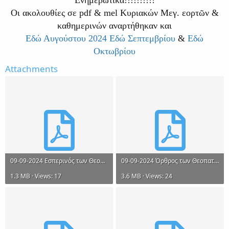
Οι ακολουθίες σε pdf & mel Κυριακών Μεγ. εορτῶν &
καθημερινών αναρτήθηκαν και
Εδώ Αυγούστου 2024
Εδώ Σεπτεμβρίου
&
Εδώ
Οκτωβρίου
Attachments
09-09-2024 Εσπερινός των Θεοπατόρων.pdf
09-09-2024 Όρθρος των Θεοπατόρων Εορτάσιμος.pdf
1.3 MB · Views: 17
3.6 MB · Views: 24