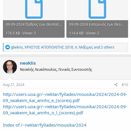
09-09-2024 Όρθρος των Θεοπατόρων Εορτάσιμος.mel
09-09-2024 Εσπερινός των Θεοπατόρων.mel
176.5 KB · Views: 3
114.4 KB · Views: 2
R
gbekris
,
ΧΡΗΣΤΟΣ ΑΓΙΟΠΟΛΙΤΗΣ 2018
,
π. Μάξιμος
and 2 others
e
a
c
neoklis
t
Νεοκλής Λευκόπουλος, Γενικός Συντονιστής
i
o
n
s
Aug 27, 2024
#10
:
http://users.uoa.gr/~nektar/fyllades/mousika/2024/2024-09-
09_iwakeim_kai_annhs_e_(scores).pdf
http://users.uoa.gr/~nektar/fyllades/mousika/2024/2024-09-
09_iwakeim_kai_annhs_o_l_(scores).pdf
Index of /~nektar/fyllades/mousika/2024