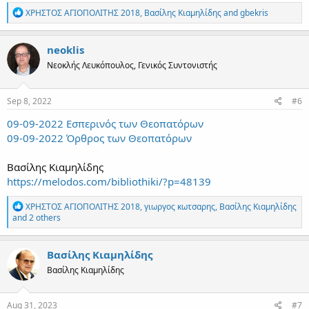
R
ΧΡΗΣΤΟΣ ΑΓΙΟΠΟΛΙΤΗΣ 2018
,
Βασίλης Κιαμηλίδης
and
gbekris
e
a
c
neoklis
t
Νεοκλής Λευκόπουλος, Γενικός Συντονιστής
i
o
n
s
Sep 8, 2022
#6
:
09-09-2022 Εσπερινός των Θεοπατόρων
09-09-2022 Όρθρος των Θεοπατόρων
Βασίλης Κιαμηλίδης
https://melodos.com/bibliothiki/?p=48139
R
ΧΡΗΣΤΟΣ ΑΓΙΟΠΟΛΙΤΗΣ 2018
,
γιωργος κωτσαρης
,
Βασίλης Κιαμηλίδης
e
and 2 others
a
c
t
Βασίλης Κιαμηλίδης
i
Βασίλης Κιαμηλίδης
o
n
s
:
Aug 31, 2023
#7