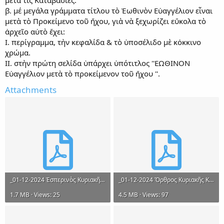
β. μέ μεγάλα γράμματα τίτλου τὸ Ἑωθινὸν Εὐαγγέλιον εἶναι
μετὰ τὸ Προκείμενο τοῦ ἤχου, γιὰ νὰ ξεχωρίζει εὔκολα τὸ
ἀρχεῖο αὐτὸ ἔχει:
Ι. περίγραμμα, τὴν κεφαλίδα & τὸ ὑποσέλιδο μὲ κὀκκινο
χρώμα.
ΙΙ. στὴν πρώτη σελίδα ὑπάρχει ὑπότιτλος ''ΕΩΘΙΝΟΝ
Εὐαγγέλιον μετὰ τὸ προκείμενον τοῦ ἤχου ''.
Attachments
_01-12-2024 Ἑσπερινὸς Κυριακῆς ΚΓ΄ (ΙΔ΄ Λουκᾶ). Ἦχος πλ. β΄.pdf
_01-12-2024 Ὄρθρος Κυριακῆς ΚΓ΄ (ΙΔ΄ Λουκᾶ). Ἦχος πλ. β΄. Ἑωθ. α΄.pdf
1.7 MB · Views: 25
4.5 MB · Views: 97