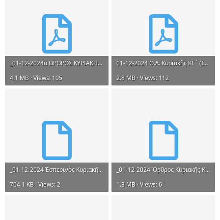
_01-12-2024α ΟΡΘΡΟΣ ΚΥΡΙΑΚΗΣ ΚΓ΄ (ΙΔ΄ ΛΟΥΚΑ). ΗΧΟΣ ΠΛ. Β΄. ΕΩΘ. Α΄.pdf
01-12-2024 Θ.Λ. Κυριακῆς ΚΓ΄ (ΙΔ΄ Λουκᾶ). Ἦχος πλ. β΄.pdf
4.1 MB · Views: 105
2.8 MB · Views: 112
_01-12-2024 Ἑσπερινὸς Κυριακῆς ΚΓ΄ (ΙΔ΄ Λουκᾶ). Ἦχος πλ. β΄.mel
_01-12-2024 Ὄρθρος Κυριακῆς ΚΓ΄ (ΙΔ΄ Λουκᾶ). Ἦχος πλ. β΄. Ἑωθ. α΄.mel
704.1 KB · Views: 2
1.3 MB · Views: 6