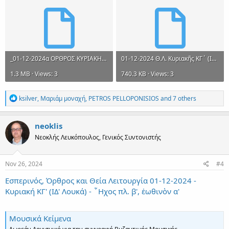
_01-12-2024α ΟΡΘΡΟΣ ΚΥΡΙΑΚΗΣ ΚΓ΄ (ΙΔ΄ ΛΟΥΚΑ). ΗΧΟΣ ΠΛ. Β΄. ΕΩΘ. Α΄.mel
01-12-2024 Θ.Λ. Κυριακῆς ΚΓ΄ (ΙΔ΄ Λουκᾶ). Ἦχος πλ. β΄.mel
1.3 MB · Views: 3
740.3 KB · Views: 3
R
ksilver
,
Μαριάμ μοναχή
,
PETROS PELLOPONISIOS
and 7 others
e
a
c
neoklis
t
Νεοκλής Λευκόπουλος, Γενικός Συντονιστής
i
o
n
s
Nov 26, 2024
#4
:
Εσπερινός, Όρθρος και Θεία Λειτουργία 01-12-2024 -
Κυριακή ΚΓ' (ΙΔ' Λουκά) - ῏Ηχος πλ. β', ἑωθινὸν α'
Μουσικά Κείμενα