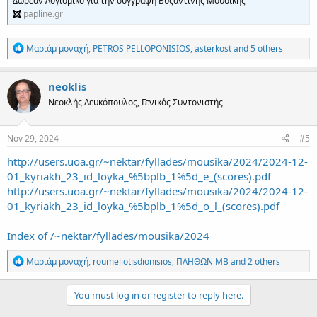
Δωρεάν Λογισμικό για την συγγραφή Βυζαντινής Μουσικής
papline.gr
R
Μαριάμ μοναχή
,
PETROS PELLOPONISIOS
,
asterkost
and 5 others
e
a
c
neoklis
t
Νεοκλής Λευκόπουλος, Γενικός Συντονιστής
i
o
n
s
Nov 29, 2024
#5
:
http://users.uoa.gr/~nektar/fyllades/mousika/2024/2024-12-
01_kyriakh_23_id_loyka_%5bplb_1%5d_e_(scores).pdf
http://users.uoa.gr/~nektar/fyllades/mousika/2024/2024-12-
01_kyriakh_23_id_loyka_%5bplb_1%5d_o_l_(scores).pdf
Index of /~nektar/fyllades/mousika/2024
R
Μαριάμ μοναχή
,
roumeliotisdionisios
,
ΠΛΗΘΩΝ ΜΒ
and 2 others
e
a
c
You must log in or register to reply here.
t
i