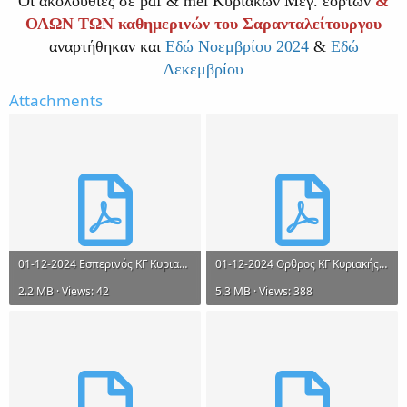
Οι ακολουθίες σε pdf & mel Κυριακών Μεγ. εορτών
&
ΟΛΩΝ ΤΩΝ καθημερινών του Σαρανταλείτουργου
αναρτήθηκαν και
Εδώ Νοεμβρίου 2024
&
Εδώ
Δεκεμβρίου
Attachments
01-12-2024 Εσπερινός ΚΓ Κυριακής Ηχος πλ. β΄ Εωθ. α΄.pdf
01-12-2024 Ορθρος ΚΓ Κυριακής Ηχος πλ. β΄ Εωθ. α΄.pdf
2.2 MB · Views: 42
5.3 MB · Views: 388