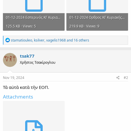
01-12-2024 Εσπερινός ΚΓ Κυριακής Ηχος πλ. β΄ Εωθ. α΄.mel
01-12-2024 Ορθρος ΚΓ Κυριακής Ηχος πλ. β΄ Εωθ. α΄.mel
125.5 KB · Views: 5
219.9 KB · Views: 9
R
stamatiouleo
,
ksilver
,
vagelis1968
and 16 others
e
a
c
tsak77
t
Χρῆστος Τσακίρογλου
i
o
n
s
Nov 19, 2024
#2
:
Τὰ αὐτὰ κατὰ τὴν ΕΟΠ.
Attachments