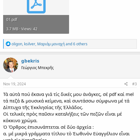
01.pdf
3.7 MB · Views: 42
R
oligon
,
ksilver
,
Μαριάμ μοναχή
and 6 others
e
a
c
gbekris
t
Γεώργιος Μπεκρῆς
i
o
n
s
Nov 19, 2024
#3
:
Τὰ αὐτὰ πού ἔκανα γιά τίς δικές μου ἀνάγκες, σέ pdf καί mel
τά πεζά & μουσικά κείμενα, καὶ συντάσσω σύμφωνα μέ τά
Δίπτυχα τῆς Ἐκκλησίας τῆς Ἑλλάδος.
Οἱ τελικές πρὸς παῦσιν καταλήξεις τῶν πεζῶν εἶναι μέ
κόκκινο χρώμα.
Ὁ Ὄρθρος ἐπισυνάπτεται σέ δύο ἀρχεία :
α. μέ μικρά γράμματα τίτλου τὸ Ἑωθινὸν Εὐαγγέλιον εἶναι
μετὰ τὶς Καταβασίες.