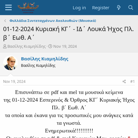
Log in
Register
Φυλλάδια Συντεταγμένων Ακολουθιών (Μουσικά)
01-12-2024 Κυριακή ΚΓ΄ - ΙΔ΄ Λουκά Ήχος Πλ.
β΄ Εωθ. Α΄
T
S
Βασίλης Κιαμηλίδης
Nov 19, 2024
h
t
r
a
Βασίλης Κιαμηλίδης
e
r
Βασίλης Κιαμηλίδης
a
t
d
d
s
a
Nov 19, 2024
#1
t
t
a
e
Επισυνάπτω σε pdf και mel τα μουσικά κείμενα
r
της 01-12-2024 Εσπερινός & Όρθρος ΚΓ΄ Κυριακής Ήχος
t
e
Πλ. β΄ Εωθ. Α΄
r
τα οποία και έκανα για τις προσωπικές μου ανάγκες κατά
τα γνωστά.
Ενημερωτικά!!!!!!!!!!