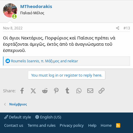
MTheodorakis
Παλαιό Μέλος
Nov 8, 2022
#13
Οἱ ἅγιοι Νεκτάριος, Πορφύριος καὶ Παΐσιος πρέπει νὰ
ἑορτάζονται ἀμιγῶς, ἐκτὸς ἀπὸ τὰ ἀναγνώσματα τοῦ
ἑσπερινοῦ.
R
Roumelis Ioannis
,
π. Μάξιμος
and
nektar
e
a
c
You must log in or register to reply here.
t
i
o
Facebook
X (Twitter)
Reddit
Pinterest
Tumblr
WhatsApp
Email
Link
Share:
n
s
:
Νοέμβριος
Default style
English (US)
Contact us
Terms and rules
Privacy policy
Help
Home
R
S