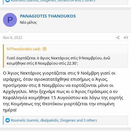
Roumelis Ioannis
,
Diogenes
,
tomasn54
and 2 others
e
a
c
PANAGIOTIS THANOUKOS
P
t
Νέο μέλος
i
o
n
s
Nov 8, 2022
#9
:
MTheodorakis said:
Γιατί ἑορτάζεται ὁ ἅγιος Νεκτάριος στὶς 9 Νοεμβρίου, ἐνῶ
κοιμήθηκε στὶς 8 Νοεμβρίου στὶς 22.30';
Ο Άγιος Νεκτάριος γιορτάζεται στις 9 Νοέμβρη γιατί οι
ιεράρχες, όταν αγιοκατατάχθηκε επισήμως ο Άγιος,
προτίμησαν στις 8 Νοεμβρίου να εορτάζονται μόνο οι
Αρχάγγελοι. Μην ξεχνάμε πως κι ο Άγιος Γεράσιμος ο εν
Κεφαλληνία κοιμήθηκε 15 Αυγούστου και λόγω της εορτής
της Κοιμήσεως της Θεοτόκου γιορτάζεται την επομένη
ημέρα!
R
Roumelis Ioannis
,
dkalpakidis
,
Diogenes
and 3 others
e
a