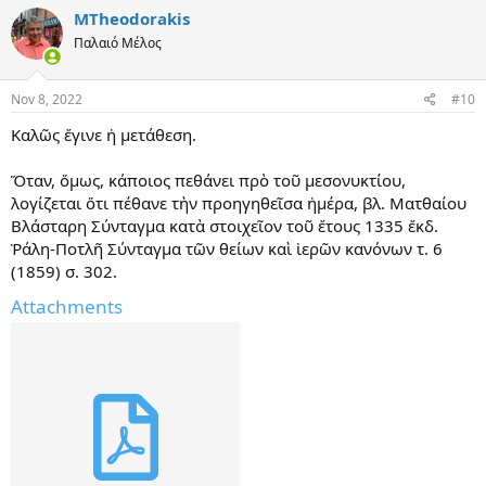
c
MTheodorakis
t
Παλαιό Μέλος
i
o
n
s
Nov 8, 2022
#10
:
Καλῶς ἔγινε ἡ μετάθεση.
Ὅταν, ὅμως, κάποιος πεθάνει πρὸ τοῦ μεσονυκτίου,
λογίζεται ὅτι πέθανε τὴν προηγηθεῖσα ἡμέρα, βλ. Ματθαίου
Βλάσταρη Σύνταγμα κατὰ στοιχεῖον τοῦ ἔτους 1335 ἔκδ.
Ῥάλη-Ποτλῆ Σύνταγμα τῶν θείων καὶ ἱερῶν κανόνων τ. 6
(1859) σ. 302.
Attachments