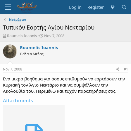
Log in
Register
Νοέμβριος
Τυπικόν Εορτής Αγίου Νεκταρίου
T
S
Roumelis Ioannis
Nov 7, 2008
h
t
r
a
Roumelis Ioannis
e
r
Παλαιό Μέλος
a
t
d
d
s
a
Nov 7, 2008
#1
t
t
a
e
Ενα μικρό βοήθημα για όσους επιθυμούν να εορτάσουν την
r
Κυριακή τον Άγιο Νεκτάριο και να συμψάλλουν την
t
Ακολουθία του. Περιμένω και τυχόν παρατηρήσεις σας.
e
r
Attachments