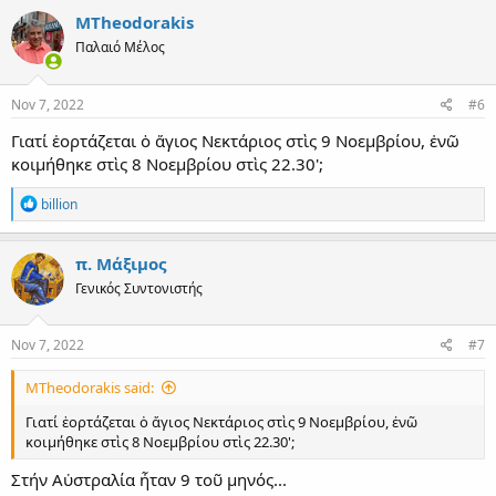
MTheodorakis
Παλαιό Μέλος
Nov 7, 2022
#6
Γιατί ἑορτάζεται ὁ ἅγιος Νεκτάριος στὶς 9 Νοεμβρίου, ἐνῶ
κοιμήθηκε στὶς 8 Νοεμβρίου στὶς 22.30';
R
billion
e
a
c
π. Μάξιμος
t
Γενικός Συντονιστής
i
o
n
s
Nov 7, 2022
#7
:
MTheodorakis said:
Γιατί ἑορτάζεται ὁ ἅγιος Νεκτάριος στὶς 9 Νοεμβρίου, ἐνῶ
κοιμήθηκε στὶς 8 Νοεμβρίου στὶς 22.30';
Στήν Αὐστραλία ἦταν 9 τοῦ μηνός...