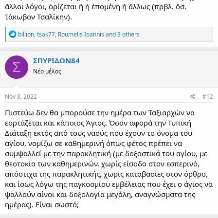
ἄλλοι λόγοι, ὁρίζεται ἤ ἡ ἐπομένη ἤ ἄλλως (πρβλ. ὅσ.
Ἰάκωβον Τσαλίκην).
R
billion
,
tsak77
,
Roumelis Ioannis
and 3 others
e
a
c
ΣΠΥΡΙΔΩΝ84
Σ
t
Νέο μέλος
i
o
n
s
Nov 8, 2022
#12
:
Πιστεύω δεν θα μπορούσε την ημέρα των Ταξιαρχών να
εορτάζεται και κάποιος Άγιος. Όσον αφορά την Τυπική
Διάταξη εκτός από τους ναούς που έχουν το όνομα του
αγίου, νομίζω σε καθημερινή όπως φέτος πρέπει να
συμψαλλεί με την παρακλητική (με δοξαστικά του αγίου, με
θεοτοκία των καθημερινών, χωρίς είσοδο στον εσπερινό,
απόστιχα της παρακλητικής, χωρίς καταβασίες στον όρθρο,
και ίσως λόγω της παγκοσμίου εμβέλειας που έχει ο άγιος να
ψαλλούν αίνοι και δοξολογία μεγάλη, αναγνώσματα της
ημέρας). Είναι σωστό;