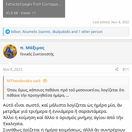
Extracted pages from Σύνταγμα τῶν Θείων καὶ Ἱερῶν Κανόνων τ. 6.pdf
45.8 KB · Views: 11
Last edited:
Nov 8, 2022
R
billion
,
Roumelis Ioannis
,
dkalpakidis
and 1 other person
e
a
c
π. Μάξιμος
t
Γενικός Συντονιστής
i
o
n
s
Nov 8, 2022
#11
:
MTheodorakis said:
Ὅταν, ὅμως, κάποιος πεθάνει πρὸ τοῦ μεσονυκτίου, λογίζεται ὅτι
πέθανε τὴν προηγηθεῖσα ἡμέρα, ...
Αὐτό εἶναι σωστό, καί μάλιστα λογίζεται ὡς ἡμέρα μία, ἄν
μετρᾶμε γιά τριήμερα ἤ ἐννιάμερα ἤ σαραντάμερα.
Ἄλλο ἡ κοίμηση καί ἄλλο ὁ ὁρισμός μνήμης ἁγίου ἀπό τήν
Ἐκκλησία.
Συνήθως ὁρίζεται ἡ ἡμέρα κοιμήσεως, ἀλλά ἄν συντρέχουν