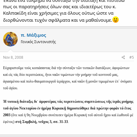
πως οι παρατηρήσεις όλων σας και ιδιαιτέρως του κ.
Καλπακίδη είναι χρήσιμες για όλους ούτως ώστε να
διορθώνονται τυχόν σφάλματα και να μαθαίνουμε.
π. Μάξιμος
Γενικός Συντονιστής
Nov 8, 2008
#5
Εὐχαριστοῦμε τούς κοπιάσαντας διά τήν σύνταξιν τῶν τυπικῶν διατάξεων, ἀφορώντων
καί εἰς τάς δύο περιπτώσεις, ἤτοι ναῶν τιμώντων τήν μνήμην τοῦ κοντινοῦ μας,
ἁγιασμένου καί πολυ-θαυματουργοῦ ἱεράρχου, καί ναῶν ἤ μονῶν τιμωμένων ἐπ᾿ ὀνόματι
τοῦ ἀγίου.
Ἡ τυπική διάταξις δι᾿ ἀμφοτέρας τάς περιπτώσεις συμπτώσεως τῆς ἱερᾶς μνήμης
τοῦ ἀγίου Νεκταρίου ἐν ἡμέρᾳ Κυριακῇ δημοσιεύθηκε διά πρώτην φοράν τό ἔτος
2003
(ὅτε καί ἡ 9η Νοεμβρίου συνέπεσεν ἡμέρα Κυριακή τοῦ αὐτοῦ ἤχου καί ἑωθινοῦ μέ
ἐφέτος)
στή Συμβολή, τεῦχος 3, σσ. 31-33
.