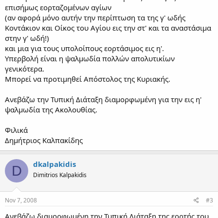
επισήμως εορταζομένων αγίων
(αν αφορά μόνο αυτήν την περίπτωση τα της γ' ωδής
Κοντάκιον και Οίκος του Αγίου εις την στ' και τα αναστάσιμα
στην γ' ωδή!)
και μια για τους υπολοίπους εορτάσιμος εις η'.
Υπερβολή είναι η ψαλμωδία πολλών απολυτικίων
γενικότερα.
Μπορεί να προτιμηθεί Απόστολος της Κυριακής.
Ανεβάζω την Τυπική Διάταξη διαμορφωμένη για την εις η'
ψαλμωδία της Ακολουθίας.
Φιλικά
Δημήτριος Καλπακίδης
dkalpakidis
D
Dimitrios Kalpakidis
Nov 7, 2008
#3
Ανεβάζω διαμορφωμένη την Τυπική Διάταξη της εορτής του