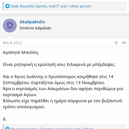
R
loki8
,
Roumelis Ioannis
,
tsak77
and 1 other person
e
a
c
dkalpakidis
D
t
Dimitrios Kalpakidis
i
o
n
s
Nov 8, 2022
#8
:
Αγαπητέ Μανόλη,
Είναι ρητορική η ερώτησή σου; Ειλικρινά με μπέρδεψες.
Και ο Άγιος Ιωάννης ο Χρυσόστομος κοιμήθηκε στις 14
Σεπτεμβρίου. Εορτάζεται όμως στις 13 Νοεμβρίου.
Άρα ο εορτασμός των Ασωμάτων δεν αφήνει περιθώρια για
εορτασμό Αγίων.
Άλλωστε είχε παρέλθει η ημέρα σύμφωνα με τον βυζαντινό
τρόπο υπολογισμού.
Δ.
R