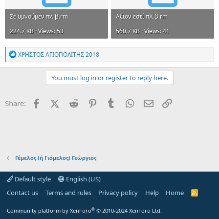
Σε υμνούμεν πλ.β.rm
Αξιον εστί πλ.β.rm
224.7 KB · Views: 53
560.7 KB · Views: 41
R
ΧΡΗΣΤΟΣ ΑΓΙΟΠΟΛΙΤΗΣ 2018
e
a
c
You must log in or register to reply here.
t
i
o
Facebook
X (Twitter)
Reddit
Pinterest
Tumblr
WhatsApp
Email
Link
Share:
n
s
:
Γέμελος (ή Γιόμελος) Γεώργιος
Default style
English (US)
Contact us
Terms and rules
Privacy policy
Help
Home
R
S
S
®
Community platform by XenForo
© 2010-2024 XenForo Ltd.