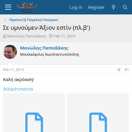
Log in
Register
Γέμελος (ή Γιόμελος) Γεώργιος
Σε υμνούμεν-Άξιον εστίν (πλ.β')
T
S
Μανώλης Παπαδάκης
Feb 11, 2013
h
t
r
a
Μανώλης Παπαδάκης
e
r
Μουσικόφιλος Κωνσταντινούπολης
a
t
d
d
s
a
Feb 11, 2013
#1
t
t
a
e
Καλή ακρόαση!
r
Attachments
t
e
r