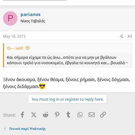
parianos
P
Νίκος Γαβαλάς
May 18, 2015
#4
tb--- said:
Και σήμερα είχαμε τα ώς άνω...οπότε για να μην με βγάλουν
κάποιοι τρελό για νοσοκομείο, έβγαλα το κουνητό και... βουαλά ~
Ξένον ἄκουσμα, ξένον θέαμα, ξένοις ῥήμασι, ξένοις δόγμασι,
ξένοις διδάγμασι
You must log in or register to reply here.
Facebook
X (Twitter)
Reddit
Pinterest
Tumblr
WhatsApp
Email
Link
Share:
Γενικά περί Ψαλτικής