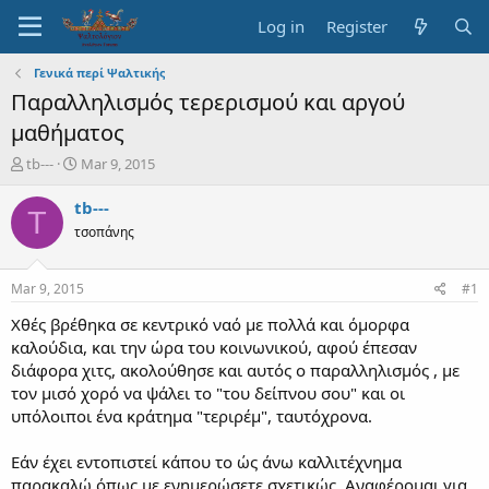
Log in
Register
Γενικά περί Ψαλτικής
Παραλληλισμός τερερισμού και αργού
μαθήματος
T
S
tb---
Mar 9, 2015
h
t
r
a
tb---
T
e
r
τσοπάνης
a
t
d
d
s
a
Mar 9, 2015
#1
t
t
a
e
Χθές βρέθηκα σε κεντρικό ναό με πολλά και όμορφα
r
καλούδια, και την ώρα του κοινωνικού, αφού έπεσαν
t
διάφορα χιτς, ακολούθησε και αυτός ο παραλληλισμός , με
e
τον μισό χορό να ψάλει το "του δείπνου σου" και οι
r
υπόλοιποι ένα κράτημα "τεριρέμ", ταυτόχρονα.
Εάν έχει εντοπιστεί κάπου το ώς άνω καλλιτέχνημα
παρακαλώ όπως με ενημερώσετε σχετικώς. Αναφέρομαι για