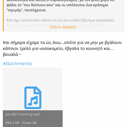
ψάλει το "του δείπνου σου" και οι υπόλοιποι ένα κράτημα
"τεριρέμ", ταυτόχρονα.
Εάν έχει εντοπιστεί κάπου το ώς άνω καλλιτέχνημα παρακαλώ
όπως με ενημερώσετε σχετικώς. Αναφέρομαι για τις εντός
Click to expand...
ακολουθίας και ναού καταστάσεις, και όχι σε κάποια συναυλία -
εκδήλωση.
Και σήμερα είχαμε τα ώς άνω...οπότε για να μην με βγάλουν
κάποιοι τρελό για νοσοκομείο, έβγαλα το κουνητό και...
βουαλά ~
Attachments
parallel chanting.mp3
894.3 KB · Views: 88