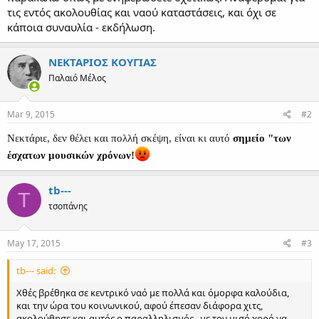
τις εντός ακολουθίας και ναού καταστάσεις, και όχι σε
κάποια συναυλία - εκδήλωση.
ΝΕΚΤΑΡΙΟΣ ΚΟΥΓΙΑΣ
Παλαιό Μέλος
Mar 9, 2015
#2
Νεκτάριε, δεν θέλει και πολλή σκέψη, είναι κι αυτό
σημείο "των
έσχατων μουσικών χρόνων!
tb---
T
τσοπάνης
May 17, 2015
#3
tb--- said:
Χθές βρέθηκα σε κεντρικό ναό με πολλά και όμορφα καλούδια,
και την ώρα του κοινωνικού, αφού έπεσαν διάφορα χιτς,
ακολούθησε και αυτός ο παραλληλισμός , με τον μισό χορό να