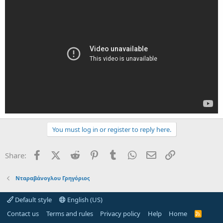
You must log in or register to reply here.
Facebook
X (Twitter)
Reddit
Pinterest
Tumblr
WhatsApp
Email
Link
Share:
Νταραβάνογλου Γρηγόριος
Default style
English (US)
Contact us
Terms and rules
Privacy policy
Help
Home
R
S