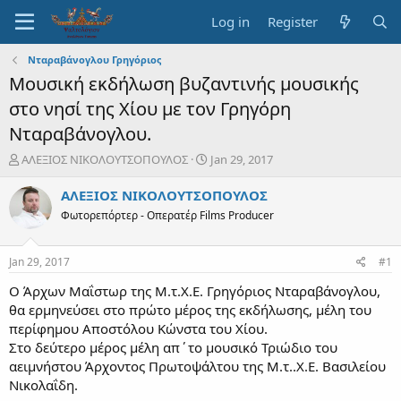
Log in
Register
Νταραβάνογλου Γρηγόριος
Μουσική εκδήλωση βυζαντινής μουσικής
στο νησί της Χίου με τον Γρηγόρη
Νταραβάνογλου.
T
S
ΑΛΕΞΙΟΣ ΝΙΚΟΛΟΥΤΣΟΠΟΥΛΟΣ
Jan 29, 2017
h
t
r
a
ΑΛΕΞΙΟΣ ΝΙΚΟΛΟΥΤΣΟΠΟΥΛΟΣ
e
r
Φωτορεπόρτερ - Οπερατέρ Films Producer
a
t
d
d
s
a
Jan 29, 2017
#1
t
t
a
e
Ο Άρχων Μαΐστωρ της Μ.τ.Χ.Ε. Γρηγόριος Νταραβάνογλου,
r
θα ερμηνεύσει στο πρώτο μέρος της εκδήλωσης, μέλη του
t
περίφημου Αποστόλου Κώνστα του Χίου.
e
Στο δεύτερο μέρος μέλη απ΄το μουσικό Τριώδιο του
r
αειμνήστου Άρχοντος Πρωτοψάλτου της Μ.τ..Χ.Ε. Βασιλείου
Νικολαΐδη.