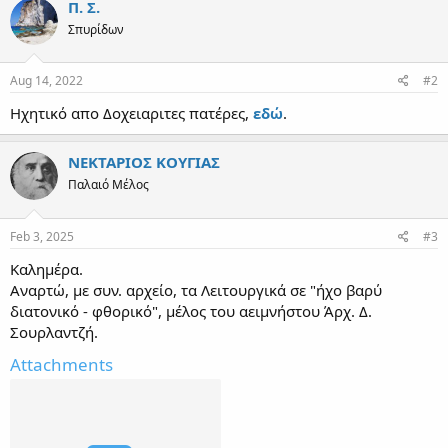
Π. Σ.
t
Σπυρίδων
i
o
n
s
Aug 14, 2022
#2
:
Ηχητικό απο Δοχειαριτες πατέρες,
εδώ
.
ΝΕΚΤΑΡΙΟΣ ΚΟΥΓΙΑΣ
Παλαιό Μέλος
Feb 3, 2025
#3
Καλημέρα.
Αναρτώ, με συν. αρχείο, τα Λειτουργικά σε "ήχο βαρύ
διατονικό - φθορικό", μέλος του αειμνήστου Άρχ. Δ.
Σουρλαντζή.
Attachments