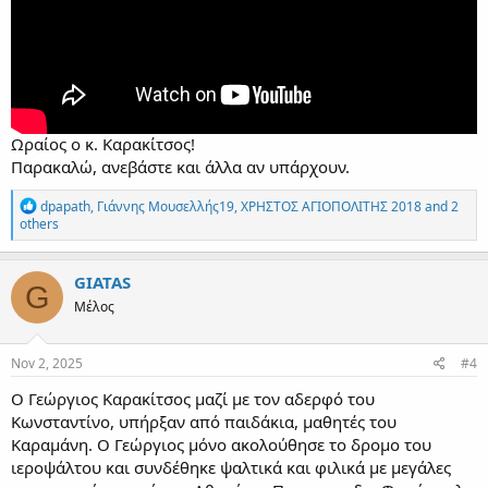
Ωραίος ο κ. Καρακίτσος!
Παρακαλώ, ανεβάστε και άλλα αν υπάρχουν.
R
dpapath
,
Γιάννης Μουσελλής19
,
ΧΡΗΣΤΟΣ ΑΓΙΟΠΟΛΙΤΗΣ 2018
and 2
e
others
a
c
t
GIATAS
G
i
Μέλος
o
n
s
:
Nov 2, 2025
#4
Ο Γεώργιος Καρακίτσος μαζί με τον αδερφό του
Κωνσταντίνο, υπήρξαν από παιδάκια, μαθητές του
Καραμάνη. Ο Γεώργιος μόνο ακολούθησε το δρομο του
ιεροψάλτου και συνδέθηκε ψαλτικά και φιλικά με μεγάλες