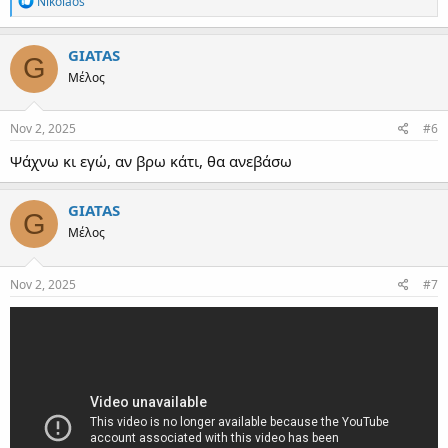
Nikolaos
e
a
c
GIATAS
G
t
Μέλος
i
o
n
s
Nov 2, 2025
#6
:
Ψάχνω κι εγώ, αν βρω κάτι, θα ανεβάσω
GIATAS
G
Μέλος
Nov 2, 2025
#7