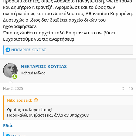
προσωπικότητες, όπως Αθανάσιο Παναγιωτιδη, Φωτόπουλο
και Δημήτριο Νεραντζή. Αφομοίωσε και το ύφος των
ανωτέρω όπως και του δασκάλου του, Αθανασίου Καραμάνη.
Δυστυχώς ο ίδιος δεν διαθέτει αρχείο δικών του
ηχογραφήσεων.
Όποιος διαθέτει αρχείο καλό θα ήταν να το ανεβάσει!
Ευχαριστούμε για τις αναρτήσεις!
R
ΝΕΚΤΑΡΙΟΣ ΚΟΥΓΙΑΣ
e
a
c
ΝΕΚΤΑΡΙΟΣ ΚΟΥΓΙΑΣ
t
Παλαιό Μέλος
i
o
n
s
Nov 2, 2025
#5
:
Nikolaos said:
Ωραίος ο κ. Καρακίτσος!
Παρακαλώ, ανεβάστε και άλλα αν υπάρχουν.
Εδώ.
R