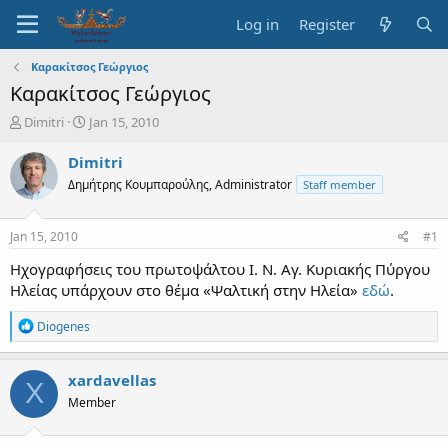
Log in
Register
Καρακίτσος Γεώργιος
Καρακίτσος Γεώργιος
T
S
Dimitri
Jan 15, 2010
h
t
r
a
Dimitri
e
r
Δημήτρης Κουμπαρούλης, Administrator
Staff member
a
t
d
d
s
a
Jan 15, 2010
#1
t
t
a
e
Ηχογραφήσεις του πρωτοψάλτου Ι. Ν. Αγ. Κυριακής Πύργου
r
Ηλείας υπάρχουν στο θέμα «Ψαλτική στην Ηλεία»
εδώ
.
t
e
R
Diogenes
r
e
a
c
xardavellas
X
t
Member
i
o
n