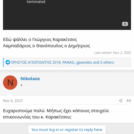
Εδώ ψάλλει ο Γεώργιος Καρακίτσος
Λαμπαδάριος ο Θανόπουλος ο Δημήτριος
Last edited:
Nov 2, 2025
R
ΧΡΗΣΤΟΣ ΑΓΙΟΠΟΛΙΤΗΣ 2018
,
PANAG
,
gpsevdos
and 3 others
e
a
c
Nikolaos
N
t
+
i
o
n
s
Nov 4, 2025
#8
:
Ευχαριστούμε πολύ. Μήπως έχει κάποιος στοιχεία
επικοινωνίας του κ. Καρακίτσου;
You must log in or register to reply here.