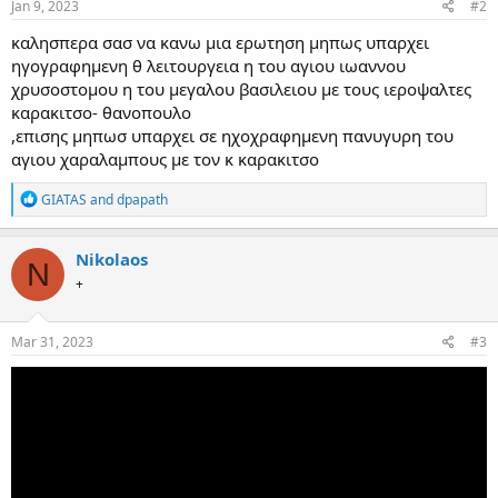
s
Jan 9, 2023
#2
:
καλησπερα σασ να κανω μια ερωτηση μηπως υπαρχει
ηγογραφημενη θ λειτουργεια η του αγιου ιωαννου
χρυσοστομου η του μεγαλου βασιλειου με τους ιεροψαλτες
καρακιτσο- θανοπουλο
,επισης μηπωσ υπαρχει σε ηχοχραφημενη πανυγυρη του
αγιου χαραλαμπους με τον κ καρακιτσο
R
GIATAS
and
dpapath
e
a
c
Nikolaos
N
t
+
i
o
n
s
Mar 31, 2023
#3
: